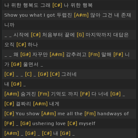
나 위한 행복도 그래
[C#]
나 위한 행복
Show you what I got 두렵진
[A#m]
않아 그건 내 존재
니까
_ _ 시작에
[C#]
처음부터 끝에
[G]
마지막까지 대답은
오직
[C#]
하나
_ _ 왜
[G#]
자꾸만
[A#m]
감추려고
[Fm]
말해
[F#]
니
가
[G#]
울면서 _
[C#]
_ _
[C]
_
[G#]
[C#]
그러네
내
[G#]
_
[A#m]
숨겨진
[Fm]
기억도 까지
[F#]
다 너네
[G#]
_
[C#]
걸짜리
[A#m]
내게
[C#]
You show
[A#m]
me all the
[Fm]
handways of
[F#]
_
[G#]
ushering love
[C#]
myself
[A#m]
_
[G#]
_
[C#]
내
[G#]
_