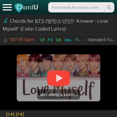
C
U
hord
Chords for
BTS
(방탄소년단) 'Answer : Love
Myself' (Color Coded Lyrics)
107.95
bpm
Standard Tuning (EADGBE)
C#
F#
G#
A#
F
m
m
Jam Along & Learn...
[C#]
[F#]