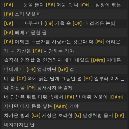
[C#]
_ _ 눈을 뜬다
[F#]
어둠 속 나
[C#]
_ 심장이 뛰는
[F#]
소리 낯설 때
[C#]
_ _ 마주본다
[F#]
거울 속
[C#]
나 겁먹은 눈빛
[F#]
헤메고 묻힐 물
[C#]
어쩌면 누군가를 사랑하는 것보다 더
[F#]
어려운
게 나 자신을
[C#]
사랑하는 거야
솔직히 인정할 걸 인정하자 네가 내일도
[D#m]
저때든
너에게 더
[F#]
엄격하단
[G#]
걸
네 숨
[C#]
속에 굵은 날개 그동안 널
[F#]
일부러 이제는
나 자신을
[C#]
용서하자 버릴게
네 인생은 뒤로 미뤄 속에서
[F#]
난 미뤄 겨울이
[D#m]
지나면 다시 몸을 넣는
[A#m]
거야
차가운 밤의
[C#]
세상은 초라한
[G]
날갱처럼 몹시
[F#]
비쳐가지만 난