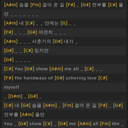
[A#m]
숨을
[Fm]
걸어 온 길
[F#]
_
[G#]
전부를
[C#]
울
던 _ _ _ _ _ _ _
[A#m]
내
[C#]
_ _ 안에는
[G]
_ _
[F#]
_ _ _
[G#]
여전히 _ _ _
[A#m]
_ _ _ 사춘기의
[D#]
내가 _
[G#]
_ _
[C#]
있지만
[G#]
_ _ _ _
[C#]
You
[G#]
show
[A#m]
me all _
[C#]
_ _
[F#]
the handways of
[G#]
ushering love
[C#]
myself
_
[D#m]
_
[G#]
_
[C#]
내
[G#]
숨을
[A#m]
_
[Fm]
걸어 온 길
[F#]
_
[G#]
전부를
[A#m]
울던
You _
[G#]
show
[C#]
_
[G#]
me
[A#m]
all
[Fm]
the _