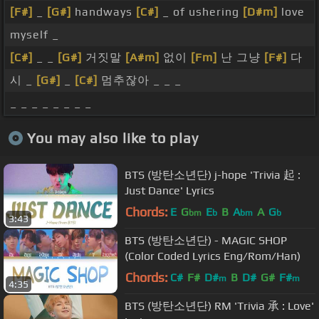
[F#]
_
[G#]
handways
[C#]
_ of ushering
[D#m]
love
myself _
[C#]
_ _
[G#]
거짓말
[A#m]
없이
[Fm]
난 그냥
[F#]
다
시 _
[G#]
_
[C#]
멈추잖아 _ _ _
_ _ _ _ _ _ _ _
You may also like to play
BTS (방탄소년단) j-hope 'Trivia 起 :
Just Dance' Lyrics
Chords:
E
G
E
B
A
A
G
bm
b
bm
b
3:43
BTS (방탄소년단) - MAGIC SHOP
(Color Coded Lyrics Eng/Rom/Han)
Chords:
C#
F#
D#
B
D#
G#
F#
m
m
4:35
BTS (방탄소년단) RM 'Trivia 承 : Love'