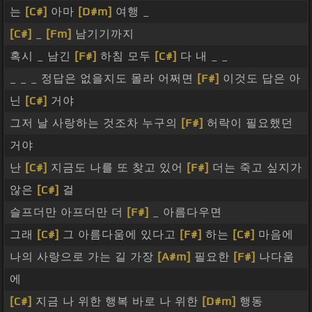
는
[C#]
아마
[D#m]
여행 _
[C#]
_
[Fm]
남기기까지
혹시 _ 남긴
[F#]
하침 모두
[C#]
다 내 _ _
_ _ _ 정답은 없을지도 몰라 어쩌면
[F#]
이것도 답은 아
닌
[C#]
거야
그저 날 사랑하는 것조차 누구의
[F#]
허락이 필요했던
거야
난
[C#]
지금도 나를 또 찾고 있어
[F#]
더는 죽고 싶지가
않은
[C#]
걸
슬프더만 아프더만 더
[F#]
_ 아름다우면
그래
[C#]
그 아름다움에 있다고
[F#]
하는
[C#]
마음에
나의 사랑으로 가는 길 가장
[A#m]
필요한
[F#]
나다움
에
[C#]
지금 나 위한 행복 바로 나 위한
[D#m]
행동