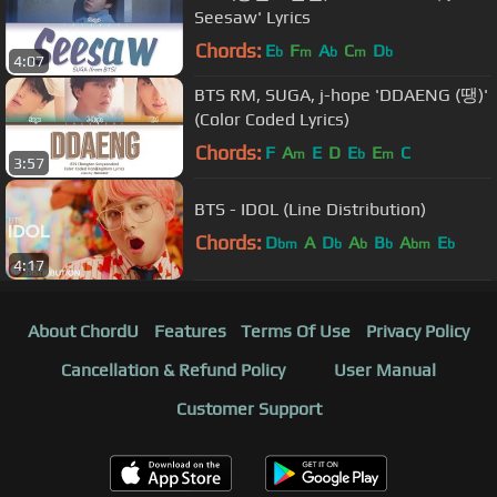
Seesaw' Lyrics
Chords:
E
F
A
C
D
b
m
b
m
b
4:07
BTS RM, SUGA, j-hope 'DDAENG (땡)'
(Color Coded Lyrics)
Chords:
F
A
E
D
E
E
C
m
b
m
3:57
BTS - IDOL (Line Distribution)
Chords:
D
A
D
A
B
A
E
bm
b
b
b
bm
b
4:17
About ChordU
Features
Terms Of Use
Privacy Policy
Cancellation & Refund Policy
User Manual
Customer Support