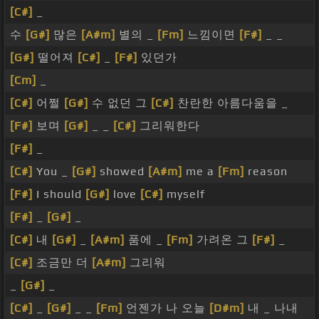
[C#]
_
수
[G#]
많은
[A#m]
별의 _
[Fm]
느낌이면
[F#]
_ _
[G#]
떨어져
[C#]
_
[F#]
있던가
[Cm]
_
[C#]
어쩔
[G#]
수 없던 그
[C#]
찬란한 아름다움을 _
[F#]
보며
[G#]
_ _
[C#]
그리워한다
[F#]
_
[C#]
You _
[G#]
showed
[A#m]
me a
[Fm]
reason
[F#]
I should
[G#]
love
[C#]
myself
[F#]
_
[G#]
_
[C#]
내
[G#]
_
[A#m]
품에 _
[Fm]
가려온 그
[F#]
_
[C#]
조금만 더
[A#m]
그리워
_
[G#]
_
[C#]
_
[G#]
_ _
[Fm]
언젠가 나 오늘
[D#m]
내 _ 나내