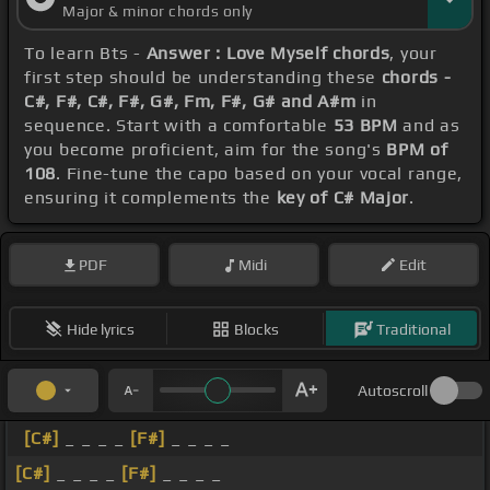
Major & minor chords only
To learn Bts -
Answer : Love Myself chords
, your
first step should be understanding these
chords -
C#, F#, C#, F#, G#, Fm, F#, G# and A#m
in
sequence. Start with a comfortable
53 BPM
and as
you become proficient, aim for the song's
BPM of
108
. Fine-tune the capo based on your vocal range,
ensuring it complements the
key of C# Major
.
PDF
Midi
Edit
Hide lyrics
Blocks
Traditional
Autoscroll
[C#]
_ _ _ _
[F#]
_ _ _ _
[C#]
_ _ _ _
[F#]
_ _ _ _