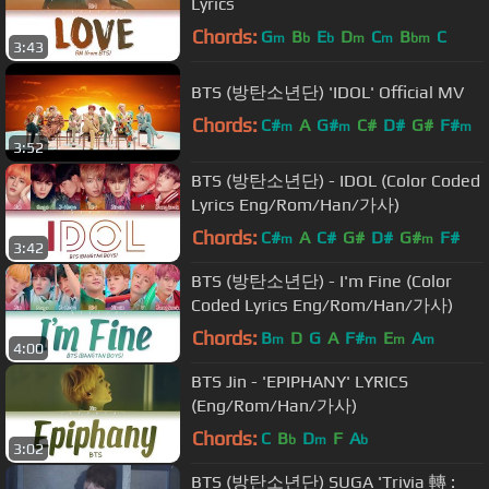
Lyrics
Chords:
G
B
E
D
C
B
C
m
b
b
m
m
bm
3:43
BTS (방탄소년단) 'IDOL' Official MV
Chords:
C#
A
G#
C#
D#
G#
F#
m
m
m
3:52
BTS (방탄소년단) - IDOL (Color Coded
Lyrics Eng/Rom/Han/가사)
Chords:
C#
A
C#
G#
D#
G#
F#
m
m
3:42
BTS (방탄소년단) - I'm Fine (Color
Coded Lyrics Eng/Rom/Han/가사)
Chords:
B
D
G
A
F#
E
A
m
m
m
m
4:00
BTS Jin - 'EPIPHANY' LYRICS
(Eng/Rom/Han/가사)
Chords:
C
B
D
F
A
b
m
b
3:02
BTS (방탄소년단) SUGA 'Trivia 轉 :