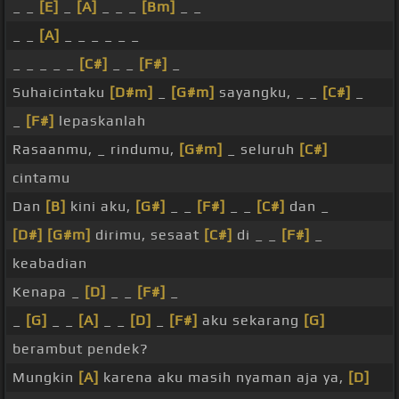
_ _
[E]
_
[A]
_ _ _
[Bm]
_ _
_ _
[A]
_ _ _ _ _ _
_ _ _ _ _
[C#]
_ _
[F#]
_
Suhaicintaku
[D#m]
_
[G#m]
sayangku, _ _
[C#]
_
_
[F#]
lepaskanlah
Rasaanmu, _ rindumu,
[G#m]
_ seluruh
[C#]
cintamu
Dan
[B]
kini aku,
[G#]
_ _
[F#]
_ _
[C#]
dan _
[D#]
[G#m]
dirimu, sesaat
[C#]
di _ _
[F#]
_
keabadian
Kenapa _
[D]
_ _
[F#]
_
_
[G]
_ _
[A]
_ _
[D]
_
[F#]
aku sekarang
[G]
berambut pendek?
Mungkin
[A]
karena aku masih nyaman aja ya,
[D]