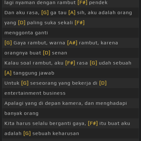
lagi nyaman dengan rambut
[F#]
pendek
Dan aku rasa,
[G]
ga tau
[A]
sih, aku adalah orang
yang
[D]
paling suka sekali
[F#]
menggonta ganti
[G]
Gaya rambut, warna
[A#]
rambut, karena
orangnya buat
[D]
senan
Kalau soal rambut, aku
[F#]
rasa
[G]
udah sebuah
[A]
tanggung jawab
Untuk
[G]
seseorang yang bekerja di
[D]
entertainment business
Apalagi yang di depan kamera, dan menghadapi
banyak orang
Kita harus selalu berganti gaya,
[F#]
itu buat aku
adalah
[G]
sebuah keharusan