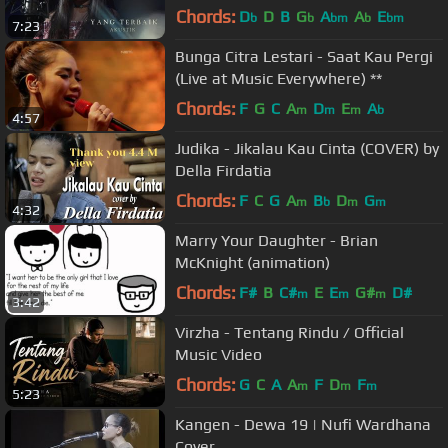
Chords:
D
D
B
G
A
A
E
b
b
bm
b
bm
7:23
Bunga Citra Lestari - Saat Kau Pergi
(Live at Music Everywhere) **
Chords:
F
G
C
A
D
E
A
m
m
m
b
4:57
Judika - Jikalau Kau Cinta (COVER) by
Della Firdatia
Chords:
F
C
G
A
B
D
G
m
b
m
m
4:32
Marry Your Daughter - Brian
McKnight (animation)
Chords:
F#
B
C#
E
E
G#
D#
m
m
m
3:42
Virzha - Tentang Rindu / Official
Music Video
Chords:
G
C
A
A
F
D
F
m
m
m
5:23
Kangen - Dewa 19 | Nufi Wardhana
Cover