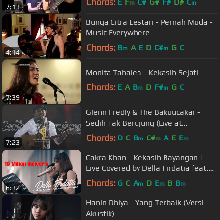
Chords:
E
F
C#
G#
F#
D#
C
m
m
7:13
Bunga Citra Lestari - Pernah Muda -
Music Everywhere
Chords:
B
A
E
D
C#
G
C
m
m
4:14
Monita Tahalea - Kekasih Sejati
Chords:
E
A
B
D
F#
G
C
m
m
7:39
Glenn Fredly & The Bakuucakar -
Sedih Tak Berujung (Live at
Lokananta)
Chords:
D
C
B
C#
A
E
E
m
m
m
7:23
Cakra Khan - Kekasih Bayangan |
Live Covered by Della Firdatia feat.
Riza
Chords:
G
C
A
D
E
B
B
m
m
m
6:32
Hanin Dhiya - Yang Terbaik (Versi
Akustik)