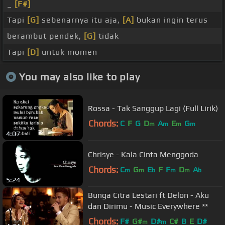
_
[F#]
Tapi
[G]
sebenarnya itu aja,
[A]
bukan ingin terus
berambut pendek,
[G]
tidak
Tapi
[D]
untuk momen
You may also like to play
Rossa - Tak Sanggup Lagi (Full Lirik)
Chords:
C
F
G
D
A
E
G
m
m
m
m
4:07
Chrisye - Kala Cinta Menggoda
Chords:
C
G
E
F
F
D
A
m
m
b
m
m
b
5:24
Bunga Citra Lestari ft Delon - Aku
dan Dirimu - Music Everywhere **
Chords:
F#
G#
D#
C#
B
E
D#
m
m