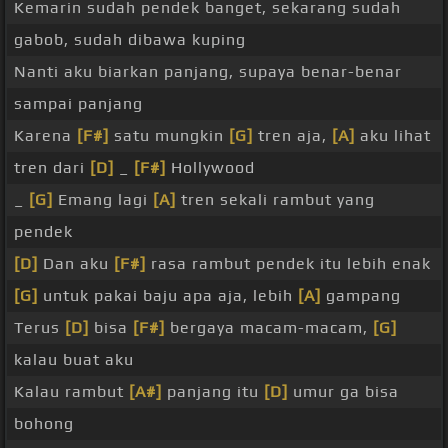
Kemarin sudah pendek banget, sekarang sudah
gabob, sudah dibawa kuping
Nanti aku biarkan panjang, supaya benar-benar
sampai panjang
Karena
[F#]
satu mungkin
[G]
tren aja,
[A]
aku lihat
tren dari
[D]
_
[F#]
Hollywood
_
[G]
Emang lagi
[A]
tren sekali rambut yang
pendek
[D]
Dan aku
[F#]
rasa rambut pendek itu lebih enak
[G]
untuk pakai baju apa aja, lebih
[A]
gampang
Terus
[D]
bisa
[F#]
bergaya macam-macam,
[G]
kalau buat aku
Kalau rambut
[A#]
panjang itu
[D]
umur ga bisa
bohong