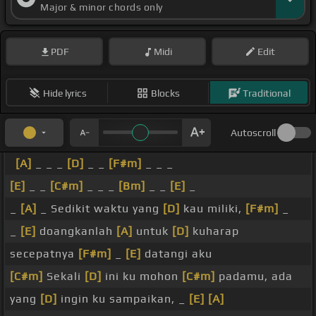
Major & minor chords only
PDF
Midi
Edit
Hide lyrics
Blocks
Traditional
Autoscroll
[A]
_ _ _
[D]
_ _
[F#m]
_ _ _
[E]
_ _
[C#m]
_ _ _
[Bm]
_ _
[E]
_
_
[A]
_ Sedikit waktu yang
[D]
kau miliki,
[F#m]
_
_
[E]
doangkanlah
[A]
untuk
[D]
kuharap
secepatnya
[F#m]
_
[E]
datangi aku
[C#m]
Sekali
[D]
ini ku mohon
[C#m]
padamu, ada
yang
[D]
ingin ku sampaikan, _
[E]
[A]