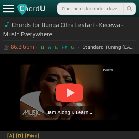
C
U
hord
Chords for Bunga Citra Lestari - Kecewa -
Music Everywhere
86.3
bpm
Standard Tuning (EADGBE)
D
A
E
F#
G
Jam Along & Learn...
[A]
[D]
[F#m]