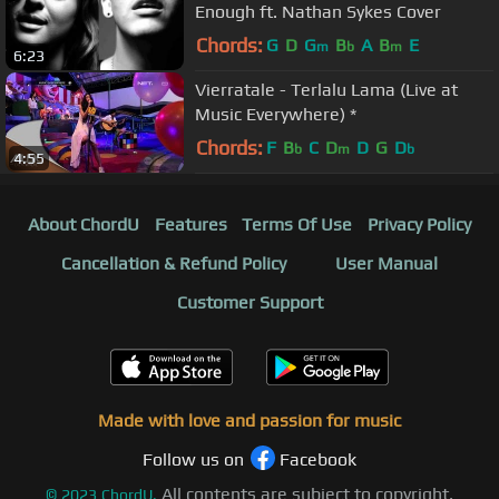
Enough ft. Nathan Sykes Cover
Chords:
G
D
G
B
A
B
E
m
b
m
6:23
Vierratale - Terlalu Lama (Live at
Music Everywhere) *
Chords:
F
B
C
D
D
G
D
b
m
b
4:55
About ChordU
Features
Terms Of Use
Privacy Policy
Cancellation & Refund Policy
User Manual
Customer Support
Made with love and passion for music
Follow us on
Facebook
All contents are subject to copyright,
©
2023
ChordU.