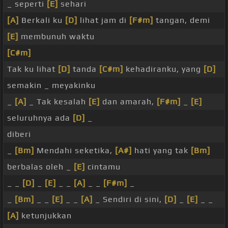
_ seperti
[E]
sehari
[A]
Berkali ku
[D]
lihat jam di
[F#m]
tangan, demi
[E]
membunuh waktu
[C#m]
Tak ku lihat
[D]
tanda
[C#m]
kehadiranku, yang
[D]
semakin _ meyakinku
_
[A]
_ Tak kesalah
[E]
dan amarah,
[F#m]
_
[E]
seluruhnya ada
[D]
_
diberi
_
[Bm]
Mendahi seketika,
[A#]
hati yang tak
[Bm]
berbalas oleh _
[E]
cintamu
_ _
[D]
_
[E]
_ _
[A]
_ _
[F#m]
_
_
[Bm]
_ _
[E]
_ _
[A]
_ Sendiri di sini,
[D]
_
[E]
_ _
[A]
ketunjukkan