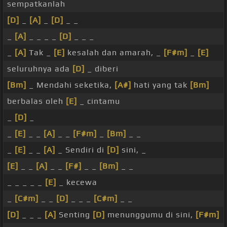
sempatkanlah
[D]
_
[A]
_
[D]
_ _
_
[A]
_ _ _ _
[D]
_ _ _
_
[A]
Tak _
[E]
kesalah dan amarah, _
[F#m]
_
[E]
seluruhnya ada
[D]
_ diberi
[Bm]
_ Mendahi seketika,
[A#]
hati yang tak
[Bm]
berbalas oleh
[E]
_ cintamu
_
[D]
_
_
[E]
_ _
[A]
_ _
[F#m]
_
[Bm]
_ _
_
[E]
_ _
[A]
_ Sendiri di
[D]
sini, _
[E]
_ _
[A]
_ _
[F#]
_ _
[Bm]
_ _
_ _ _ _ _
[E]
_ kecewa
_
[C#m]
_ _
[D]
_ _ _
[C#m]
_ _
[D]
_ _ _
[A]
Senting
[D]
menunggumu di sini,
[F#m]