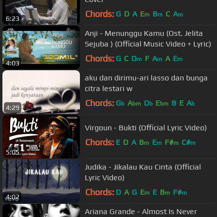
Chords:
G
D
A
E
B
C
A
m
m
m
6:23
Anji - Menunggu Kamu (Ost. Jelita
Sejuba ) (Official Music Video + Lyric)
Chords:
G
C
D
F
A
A
E
m
m
m
4:03
aku dan dirimu-ari lasso dan bunga
citra lestari w
Chords:
G
A
D
E
B
E
A
b
bm
b
bm
b
4:29
Virgoun - Bukti (Official Lyric Video)
Chords:
E
D
A
B
E
F#
C#
m
m
m
m
5:05
Judika - Jikalau Kau Cinta (Official
Lyric Video)
Chords:
D
A
G
E
E
B
F#
m
m
m
4:02
Ariana Grande - Almost Is Never