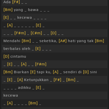
Ada
[F#]
_ _
[Bm]
yang _ bawa _ _ _
[E]
_ _ kecewa _ _ _ _
_
[A]
_ _ _ _ _ _
[E]
_
_ _ _
[F#m]
_
[C#m]
_ _
[D]
_ _
Mendahi
[Bm]
_ _ seketika,
[A#]
hati yang tak
[Bm]
berbalas oleh _
[E]
_ _ _
[D]
cintamu
_
[E]
_ _
[A]
_ _
[F#m]
[Bm]
Biarkan
[E]
tapi ku,
[A]
_ sendiri di
[D]
sini
_
[E]
_
[A]
Ketunjukkan _
[F#]
_
[Bm]
_
_ _ _ _ adikku _
[E]
_
kecewa
_
[A]
_ _ _ _
[Bm]
_