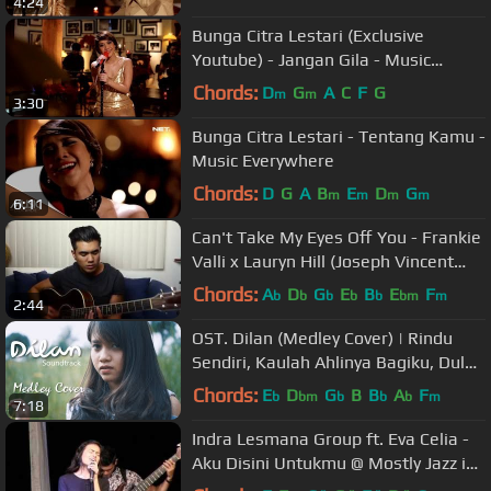
4:24
Bunga Citra Lestari (Exclusive
Youtube) - Jangan Gila - Music
Everywhere **
Chords:
D
G
A
C
F
G
m
m
3:30
Bunga Citra Lestari - Tentang Kamu -
Music Everywhere
Chords:
D
G
A
B
E
D
G
m
m
m
m
6:11
Can't Take My Eyes Off You - Frankie
Valli x Lauryn Hill (Joseph Vincent
Cover)
Chords:
A
D
G
E
B
E
F
b
b
b
b
b
bm
m
2:44
OST. Dilan (Medley Cover) | Rindu
Sendiri, Kaulah Ahlinya Bagiku, Dulu
Kita Masih SMA
Chords:
E
D
G
B
B
A
F
b
bm
b
b
b
m
7:18
Indra Lesmana Group ft. Eva Celia -
Aku Disini Untukmu @ Mostly Jazz in
Bali 26/04/15 [HD]