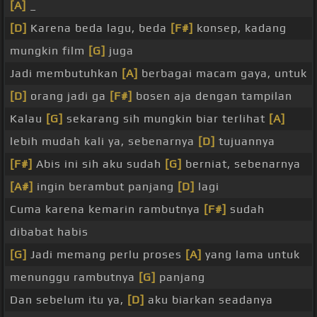
[A]
_
[D]
Karena beda lagu, beda
[F#]
konsep, kadang
mungkin film
[G]
juga
Jadi membutuhkan
[A]
berbagai macam gaya, untuk
[D]
orang jadi ga
[F#]
bosen aja dengan tampilan
Kalau
[G]
sekarang sih mungkin biar terlihat
[A]
lebih mudah kali ya, sebenarnya
[D]
tujuannya
[F#]
Abis ini sih aku sudah
[G]
berniat, sebenarnya
[A#]
ingin berambut panjang
[D]
lagi
Cuma karena kemarin rambutnya
[F#]
sudah
dibabat habis
[G]
Jadi memang perlu proses
[A]
yang lama untuk
menunggu rambutnya
[G]
panjang
Dan sebelum itu ya,
[D]
aku biarkan seadanya