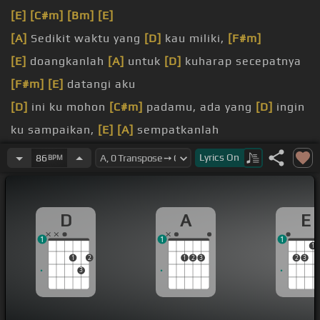
[E]
[C#m]
[Bm]
[E]
[A]
Sedikit waktu yang
[D]
kau miliki,
[F#m]
[E]
doangkanlah
[A]
untuk
[D]
kuharap secepatnya
[F#m]
[E]
datangi aku
[D]
ini ku mohon
[C#m]
padamu, ada yang
[D]
ingin
ku sampaikan,
[E]
[A]
sempatkanlah
[A]
[D]
Lyrics
On
86
BPM
[A]
Tak
[E]
kesalah dan amarah,
[F#m]
[E]
seluruhnya ada
[D]
diberi
D
A
E
[Bm]
Mendahi seketika,
[A#]
hati yang tak
[Bm]
1
1
1
berbalas oleh
[E]
cintamu
1
1
2
1
2
3
2
3
3