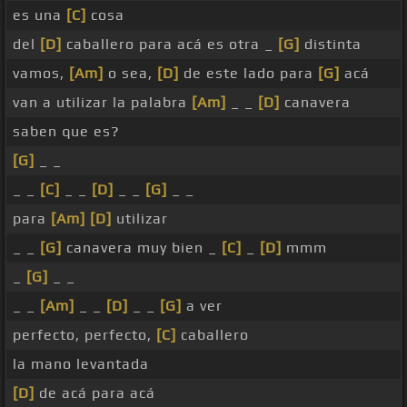
es una
[C]
cosa
del
[D]
caballero para acá es otra _
[G]
distinta
vamos,
[Am]
o sea,
[D]
de este lado para
[G]
acá
van a utilizar la palabra
[Am]
_ _
[D]
canavera
saben que es?
[G]
_ _
_ _
[C]
_ _
[D]
_ _
[G]
_ _
para
[Am]
[D]
utilizar
_ _
[G]
canavera muy bien _
[C]
_
[D]
mmm
_
[G]
_ _
_ _
[Am]
_ _
[D]
_ _
[G]
a ver
perfecto, perfecto,
[C]
caballero
la mano levantada
[D]
de acá para acá