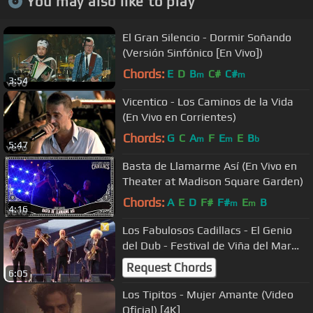
You may also like to play
El Gran Silencio - Dormir Soñando
(Versión Sinfónico [En Vivo])
Chords:
E
D
B
C#
C#
m
m
3:54
Vicentico - Los Caminos de la Vida
(En Vivo en Corrientes)
Chords:
G
C
A
F
E
E
B
m
m
b
5:47
Basta de Llamarme Así (En Vivo en
Theater at Madison Square Garden)
Chords:
A
E
D
F#
F#
E
B
m
m
4:16
Los Fabulosos Cadillacs - El Genio
del Dub - Festival de Viña del Mar
2017 - HD 1080p
Request Chords
6:05
Los Tipitos - Mujer Amante (Video
Oficial) [4K]