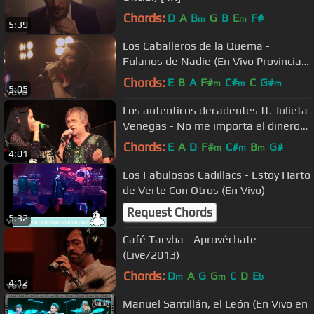
Chords:
D
A
B
G
B
E
F#
m
m
5:39
Los Caballeros de la Quema -
Fulanos de Nadie (En Vivo Provincia
Emergente)
Chords:
E
B
A
F#
C#
C
G#
m
m
m
5:05
Los autenticos decadentes ft. Julieta
Venegas - No me importa el dinero
(video oficial) 1080 HD
Chords:
E
A
D
F#
C#
B
G#
m
m
m
4:01
Los Fabulosos Cadillacs - Estoy Harto
de Verte Con Otros (En Vivo)
Request Chords
5:32
Café Tacvba - Aprovéchate
(Live/2013)
Chords:
D
A
G
G
C
D
E
m
m
b
4:12
Manuel Santillán, el León (En Vivo en