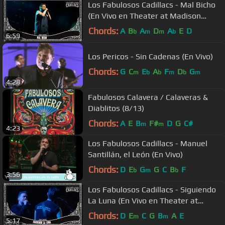
Los Fabulosos Cadillacs - Mal Bicho
(En Vivo en Theater at Madison
Square Garden)
Chords:
A
B
A
D
A
E
D
b
m
m
b
6:59
Los Pericos - Sin Cadenas (En Vivo)
Chords:
G
C
E
A
F
D
G
m
b
b
m
b
m
4:28
Fabulosos Calavera / Calaveras &
Diablitos (8/13)
Chords:
A
E
B
F#
D
G
C#
m
m
4:23
Los Fabulosos Cadillacs - Manuel
Santillán, el León (En Vivo)
Chords:
D
E
G
G
C
B
F
b
m
b
3:56
Los Fabulosos Cadillacs - Siguiendo
La Luna (En Vivo en Theater at
Madison Square Garden)
Chords:
D
E
C
G
B
A
E
m
m
5:17