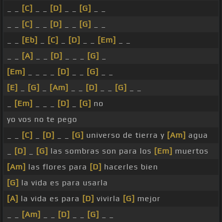
_ _
[C]
_ _
[D]
_ _
[G]
_ _
_ _
[C]
_ _
[D]
_ _
[G]
_ _
_ _
[Eb]
_
[C]
_
[D]
_ _
[Em]
_ _
_ _
[A]
_ _
[D]
_ _ _
[G]
_
[Em]
_ _ _ _
[D]
_ _
[G]
_ _
[E]
_
[G]
_
[Am]
_ _
[D]
_ _
[G]
_ _
_
[Em]
_ _ _
[D]
_
[G]
no
yo vos no te pego
_ _
[C]
_
[D]
_ _
[G]
universo de tierra y
[Am]
agua
_
[D]
_
[G]
las sombras son para los
[Em]
muertos
[Am]
las flores para
[D]
hacerles bien
[G]
la vida es para usarla
[A]
la vida es para
[D]
vivirla
[G]
mejor
_ _
[Am]
_ _
[D]
_ _
[G]
_ _