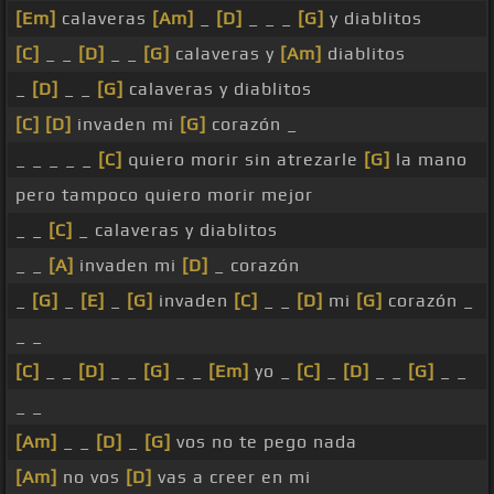
[Em]
calaveras
[Am]
_
[D]
_ _ _
[G]
y diablitos
[C]
_ _
[D]
_ _
[G]
calaveras y
[Am]
diablitos
_
[D]
_ _
[G]
calaveras y diablitos
[C]
[D]
invaden mi
[G]
corazón _
_ _ _ _ _
[C]
quiero morir sin atrezarle
[G]
la mano
pero tampoco quiero morir mejor
_ _
[C]
_ calaveras y diablitos
_ _
[A]
invaden mi
[D]
_ corazón
_
[G]
_
[E]
_
[G]
invaden
[C]
_ _
[D]
mi
[G]
corazón _
_ _
[C]
_ _
[D]
_ _
[G]
_ _
[Em]
yo _
[C]
_
[D]
_ _
[G]
_ _
_ _
[Am]
_ _
[D]
_
[G]
vos no te pego nada
[Am]
no vos
[D]
vas a creer en mi