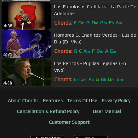
Los Fabulosos Cadillacs - La Parte De
Adelante
Chords:
F
C
G
D
G
E
A
m
m
m
b
m
4:36
Hombres G, Enanitos Verdes - Luz de
Día (En Vivo)
Chords:
G
C
A
F
D
A
E
m
m
m
5:25
Los Pericos - Pupilas Lejanas (En
Vivo)
Chords:
E
C
A
G
B
D
B
b
m
b
b
m
m
4:19
About ChordU
Features
Terms Of Use
Privacy Policy
Cancellation & Refund Policy
User Manual
Customer Support