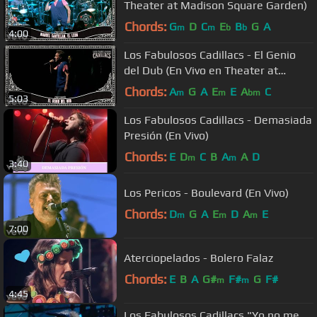
Theater at Madison Square Garden)
Chords:
G
D
C
E
B
G
A
m
m
b
b
4:00
Los Fabulosos Cadillacs - El Genio
del Dub (En Vivo en Theater at
Madison Square Garden)
Chords:
A
G
A
E
E
A
C
m
m
bm
5:03
Los Fabulosos Cadillacs - Demasiada
Presión (En Vivo)
Chords:
E
D
C
B
A
A
D
m
m
3:40
Los Pericos - Boulevard (En Vivo)
Chords:
D
G
A
E
D
A
E
m
m
m
7:00
Aterciopelados - Bolero Falaz
Chords:
E
B
A
G#
F#
G
F#
m
m
4:45
Los Fabulosos Cadillacs "Yo no me