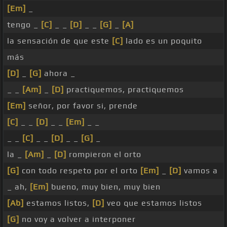
[Em]
_
tengo _
[C]
_ _
[D]
_ _
[G]
_
[A]
la sensación de que este
[C]
lado es un poquito
más
[D]
_
[G]
ahora _
_ _
[Am]
_
[D]
practiquemos, practiquemos
[Em]
señor, por favor si, prende
[C]
_ _
[D]
_ _
[Em]
_ _
_ _
[C]
_ _
[D]
_ _
[G]
_
la _
[Am]
_
[D]
rompieron el orto
[G]
con todo respeto por el orto
[Em]
_
[D]
vamos a
_ ah,
[Em]
bueno, muy bien, muy bien
[Ab]
estamos listos,
[D]
veo que estamos listos
[G]
no voy a volver a interponer