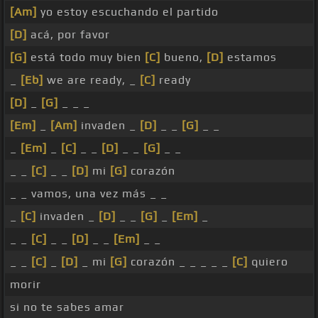
[Am]
yo estoy escuchando el partido
[D]
acá, por favor
[G]
está todo muy bien
[C]
bueno,
[D]
estamos
_
[Eb]
we are ready, _
[C]
ready
[D]
_
[G]
_ _ _
[Em]
_
[Am]
invaden _
[D]
_ _
[G]
_ _
_
[Em]
_
[C]
_ _
[D]
_ _
[G]
_ _
_ _
[C]
_ _
[D]
mi
[G]
corazón
_ _ vamos, una vez más _ _
_
[C]
invaden _
[D]
_ _
[G]
_
[Em]
_
_ _
[C]
_ _
[D]
_ _
[Em]
_ _
_ _
[C]
_
[D]
_ mi
[G]
corazón _ _ _ _ _
[C]
quiero
morir
si no te sabes amar