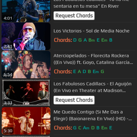
sentaria en tu mesa" En River
Request Chords
4:01
Los Victorios - Sol de Media Noche
Chords:
D
G
A
B
E
E
B
m
m
7:41
Aterciopelados - Florecita Rockera
((En Vivo)) ft. Goyo, Catalina García
Barahona
Chords:
E
A
D
B
E
G
m
6:54
Los Fabulosos Cadillacs - El Aguijón
(En Vivo en Theater at Madison
Square Garden)
Request Chords
3:33
Me Quedo Contigo (Si Me Das a
Elegir) (Baionarena En Vivo) (HD) -
Manu Chao & Radio Bemba
Chords:
G
C
A
D
B
E
E
m
m
5:30