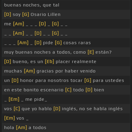
buenas noches, que tal
[D]
soy
[G]
Osario Lillen
me
[Am]
_ _ _
[D]
_
[G]
_ _
_ _
[Am]
_ _
[D]
_ _
[G]
_ _
_ _ _
[Am]
_
[D]
pide
[G]
cosas raras
muy buenas noches a todos, como
[E]
están?
[D]
bueno, es un
[Eb]
placer realmente
muchas
[Am]
gracias por haber venido
un
[D]
honor para nosotros tocar
[G]
para ustedes
en este bonito escenario
[C]
todo
[D]
bien
_
[Em]
_ me pide_
vos
[C]
que yo hablo
[D]
inglés, no se habla inglés
[Em]
vos _
hola
[Am]
a todos