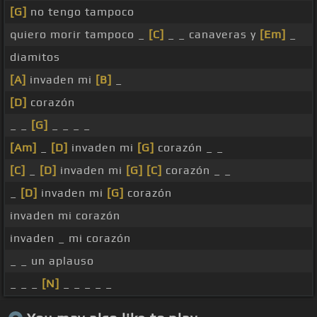
[G]
no tengo tampoco
quiero morir tampoco _
[C]
_ _ canaveras y
[Em]
_
diamitos
[A]
invaden mi
[B]
_
[D]
corazón
_ _
[G]
_ _ _ _
[Am]
_
[D]
invaden mi
[G]
corazón _ _
[C]
_
[D]
invaden mi
[G]
[C]
corazón _ _
_
[D]
invaden mi
[G]
corazón
invaden mi corazón
invaden _ mi corazón
_ _ un aplauso
_ _ _
[N]
_ _ _ _ _