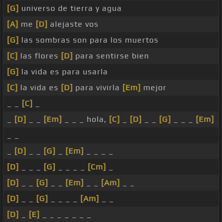
[G]
universo de tierra y agua
[A]
me
[D]
alejaste vos
[G]
las sombras son para los muertos
[C]
las flores
[D]
para sentirse bien
[G]
la vida es para usarla
[C]
la vida es
[D]
para vivirla
[Em]
mejor
_ _
[C]
_
_
[D]
_ _
[Em]
_ _ _ hola,
[C]
_
[D]
_ _
[G]
_ _ _
[Em]
_ _
_
[D]
_ _
[G]
_
[Em]
_ _ _ _
[D]
_ _ _
[G]
_ _ _ _
[Cm]
_
[D]
_ _
[G]
_ _
[Em]
_ _
[Am]
_ _
[D]
_ _
[G]
_ _ _ _
[Am]
_ _
[D]
_
[E]
_ _ _ _ _ _ _