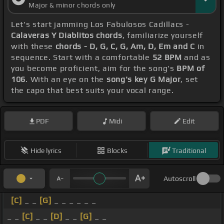
Major & minor chords only
Let's start jamming Los Fabulosos Cadillacs -
Calaveras Y Diablitos chords
, familiarize yourself
with these
chords - D, G, C, G, Am, D, Em and C
in
sequence. Start with a comfortable
52 BPM
and as
you become proficient, aim for the song's
BPM of
106
. With an eye on the
song's key G Major
, set
the capo that best suits your vocal range.
PDF
Midi
Edit
Hide lyrics
Blocks
Traditional
Autoscroll
[C]
_ _
[G]
_ _ _ _ _ _
_ _
[C]
_ _
[D]
_ _
[G]
_ _