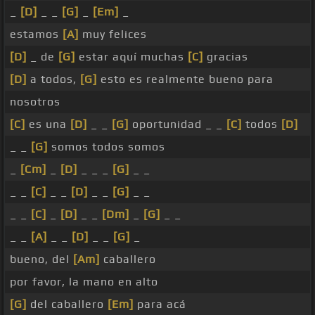
_
[D]
_ _
[G]
_
[Em]
_
estamos
[A]
muy felices
[D]
_ de
[G]
estar aquí muchas
[C]
gracias
[D]
a todos,
[G]
esto es realmente bueno para
nosotros
[C]
es una
[D]
_ _
[G]
oportunidad _ _
[C]
todos
[D]
_ _
[G]
somos todos somos
_
[Cm]
_
[D]
_ _ _
[G]
_ _
_ _
[C]
_ _
[D]
_ _
[G]
_ _
_ _
[C]
_
[D]
_ _
[Dm]
_
[G]
_ _
_ _
[A]
_ _
[D]
_ _
[G]
_
bueno, del
[Am]
caballero
por favor, la mano en alto
[G]
del caballero
[Em]
para acá