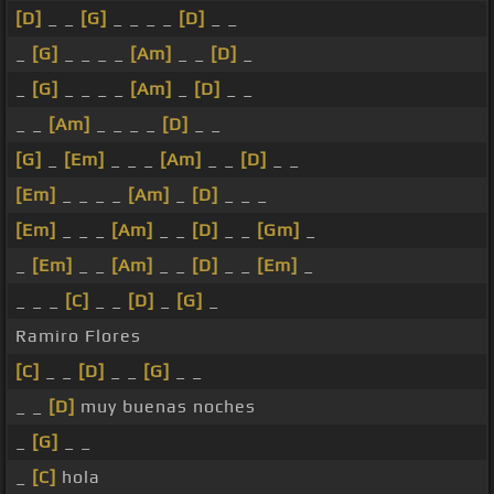
[D]
_ _
[G]
_ _ _ _
[D]
_ _
_
[G]
_ _ _ _
[Am]
_ _
[D]
_
_
[G]
_ _ _ _
[Am]
_
[D]
_ _
_ _
[Am]
_ _ _ _
[D]
_ _
[G]
_
[Em]
_ _ _
[Am]
_ _
[D]
_ _
[Em]
_ _ _ _
[Am]
_
[D]
_ _ _
[Em]
_ _ _
[Am]
_ _
[D]
_ _
[Gm]
_
_
[Em]
_ _
[Am]
_ _
[D]
_ _
[Em]
_
_ _ _
[C]
_ _
[D]
_
[G]
_
Ramiro Flores
[C]
_ _
[D]
_ _
[G]
_ _
_ _
[D]
muy buenas noches
_
[G]
_ _
_
[C]
hola