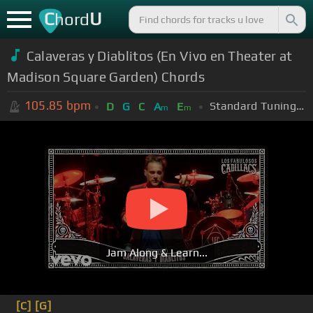
C
U
hord
Calaveras y Diablitos (En Vivo en Theater at
Madison Square Garden) Chords
105.85
bpm
Standard Tuning (EADGBE)
D
G
C
A
E
m
m
Jam Along & Learn...
[C]
[G]