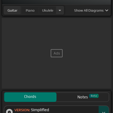
Guitar
Piano
Ukulele
Show
All Diagrams
Chords
Beta
Notes
Simplified
VERSION: