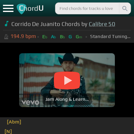
C
U
hord
Corrido De Juanito Chords by
Calibre 50
194.9
bpm
Standard Tuning (EADGBE)
E
A
B
G
G
b
b
b
m
Jam Along & Learn...
[Abm]
[N]