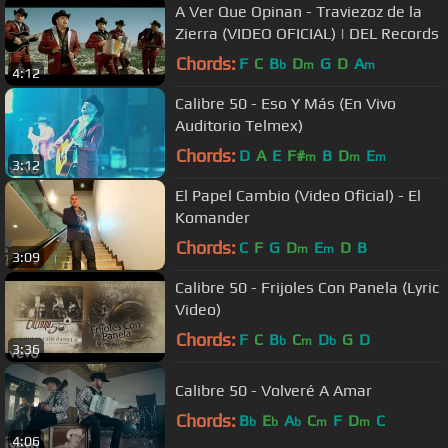
A Ver Que Opinan - Traviezoz de la
Zierra (VIDEO OFICIAL) | DEL Records
Chords:
F
C
B
D
G
D
A
b
m
m
4:12
Calibre 50 - Eso Y Más (En Vivo
Auditorio Telmex)
Chords:
D
A
E
F#
B
D
E
m
m
m
3:12
El Papel Cambio (Video Oficial) - El
Komander
Chords:
C
F
G
D
E
D
B
m
m
3:09
Calibre 50 - Frijoles Con Panela (Lyric
Video)
Chords:
F
C
B
C
D
G
D
b
m
b
3:36
Calibre 50 - Volveré A Amar
Chords:
B
E
A
C
F
D
C
b
b
b
m
m
4:06