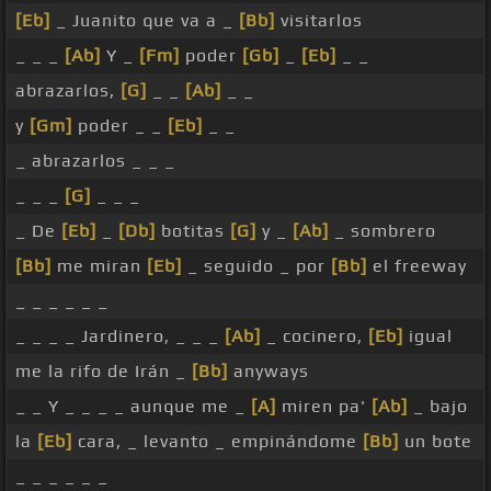
[Eb]
_ Juanito que va a _
[Bb]
visitarlos
_ _ _
[Ab]
Y _
[Fm]
poder
[Gb]
_
[Eb]
_ _
abrazarlos,
[G]
_ _
[Ab]
_ _
y
[Gm]
poder _ _
[Eb]
_ _
_ abrazarlos _ _ _
_ _ _
[G]
_ _ _
_ De
[Eb]
_
[Db]
botitas
[G]
y _
[Ab]
_ sombrero
[Bb]
me miran
[Eb]
_ seguido _ por
[Bb]
el freeway
_ _ _ _ _ _
_ _ _ _ Jardinero, _ _ _
[Ab]
_ cocinero,
[Eb]
igual
me la rifo de Irán _
[Bb]
anyways
_ _ Y _ _ _ _ aunque me _
[A]
miren pa'
[Ab]
_ bajo
la
[Eb]
cara, _ levanto _ empinándome
[Bb]
un bote
_ _ _ _ _ _