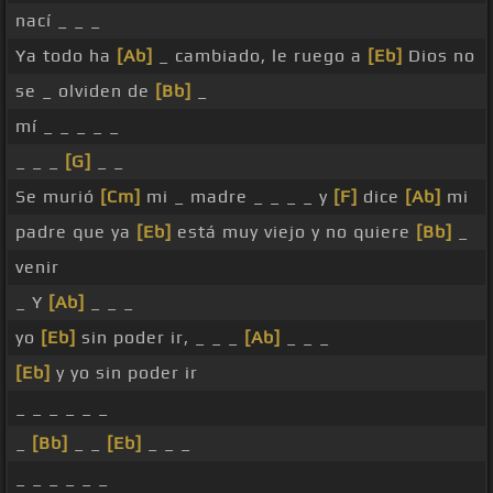
nací _ _ _
Ya todo ha
[Ab]
_ cambiado, le ruego a
[Eb]
Dios no
se _ olviden de
[Bb]
_
mí _ _ _ _ _
_ _ _
[G]
_ _
Se murió
[Cm]
mi _ madre _ _ _ _ y
[F]
dice
[Ab]
mi
padre que ya
[Eb]
está muy viejo y no quiere
[Bb]
_
venir
_ Y
[Ab]
_ _ _
yo
[Eb]
sin poder ir, _ _ _
[Ab]
_ _ _
[Eb]
y yo sin poder ir
_ _ _ _ _ _
_
[Bb]
_ _
[Eb]
_ _ _
_ _ _ _ _ _