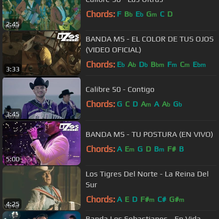
Chords:
F
B
E
G
C
D
b
b
m
2:45
BANDA MS - EL COLOR DE TUS OJOS
(VIDEO OFICIAL)
Chords:
E
A
D
B
F
C
E
b
b
b
bm
m
m
bm
3:33
Calibre 50 - Contigo
Chords:
G
C
D
A
A
A
G
m
b
b
3:45
BANDA MS - TU POSTURA (EN VIVO)
Chords:
A
E
G
D
B
F#
B
m
m
5:00
Los Tigres Del Norte - La Reina Del
Sur
Chords:
A
E
D
F#
C#
G#
m
m
4:25
Banda Los Sebastianes - En Vida