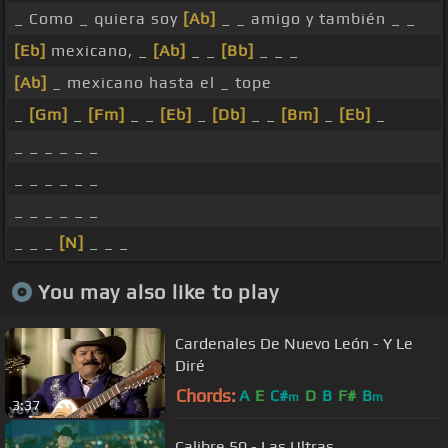
_ Como _ quiera soy
[Ab]
_ _ amigo y también _ _
[Eb]
mexicano, _
[Ab]
_ _
[Bb]
_ _ _
[Ab]
_ mexicano hasta el _ tope
_
[Gm]
_
[Fm]
_ _
[Eb]
_
[Db]
_ _
[Bm]
_
[Eb]
_
_ _ _ _ _ _
_ _ _ _ _ _
_ _ _ _ _ _
_ _ _
[N]
_ _ _
You may also like to play
Cardenales De Nuevo León - Y Le
Diré
Chords:
A
E
C#
D
B
F#
B
m
m
3:37
Calibre 50 - Las Ultras