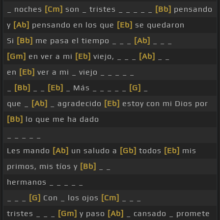
_ noches
[Cm]
son _ tristes _ _ _ _ _
[Bb]
pensando
y
[Ab]
pensando en los que
[Eb]
se quedaron
Si
[Bb]
me pasa el tiempo _ _ _
[Ab]
_ _ _
[Gm]
en ver a mi
[Eb]
viejo, _ _ _
[Ab]
_ _
en
[Eb]
ver a mi _ viejo _ _ _ _ _
_
[Bb]
_ _
[Eb]
_ Más _ _ _ _ _
[G]
_
que _
[Ab]
_ agradecido
[Eb]
estoy con mi Dios por
[Bb]
lo que me ha dado
_ _ _ _ _
Les mando
[Ab]
un saludo a
[Gb]
todos
[Eb]
mis
primos, mis tíos y
[Bb]
_ _
hermanos _ _ _ _ _
_ _ _
[G]
Con _ los ojos
[Cm]
_ _ _
tristes _ _ _
[Gm]
y paso
[Ab]
_ cansado _ promete