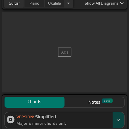
Guitar
Piano
Ukulele
Show
All Diagrams
Chords
Beta
Notes
Simplified
VERSION:
Major & minor chords only