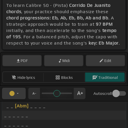
To learn Calibre 50 - (Pista)
Corrido De Juanito
chords
, your practice should emphasize these
chord progressions: Eb, Ab, Eb, Bb, Ab and Bb
. A
strategic approach would be to train at
97 BPM
initially, and then accelerate to the song's
tempo
of 195
. For a balanced pitch, adjust the capo with
respect to your voice and the song's
key: Eb Major
.
PDF
Midi
Edit
Hide lyrics
Blocks
Traditional
Autoscroll
_ _
[Abm]
_ _ _ _
_ _ _ _ _ _
_ _ _ _ _ _