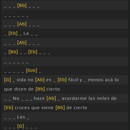
_ _ _
[Bb]
_ _ _
_ _ _ _ _ _
_ _ _
[Ab]
_ _ _
_
[Eb]
_ La _ _
_ _ _
[Ab]
_ _ _
_
[Bb]
_ _
[Eb]
_ _ _
_ _ _ _ _ _
_ _ _ _ _
[Gm]
_
[G]
_ vida no
[Ab]
es _
[Eb]
fácil y _ menos acá lo
que dicen de
[Bb]
cierto
_ _ No _ _ _ hace
[Ab]
_ acordarme las miles de
[Eb]
cruces que viene
[Bb]
de cierto
_ _ _ Las _
_ _ _
[G]
_ _ _