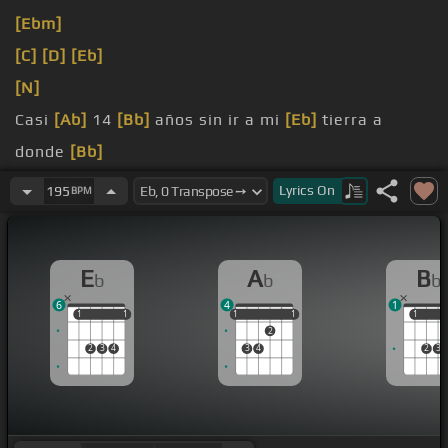
[Ebm]
[C]
[D]
[Eb]
[N]
Casi
[Ab]
14
[Bb]
años sin ir a mi
[Eb]
tierra a
donde
[Bb]
nací
Lyrics
On
195
BPM
Ya todo ha
[Ab]
cambiado, le ruego a
[Eb]
Dios no
se olviden de
[Bb]
E
A
B
b
b
b
6
4
1
1
1
1
1
1
1
1
1
1
1
1
2
2
3
4
3
4
2
3