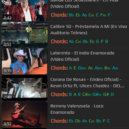
(Video Oficial)
Chords:
B
E
A
C
C
F
F
b
b
b
m
m
2:43
Calibre 50 - Préstamela A Mí (En Vivo
Auditorio Telmex)
Chords:
A
C
B
E
G
F
B
b
m
b
b
3:51
Laberinto - El Indio Enamorado
(Vídeo Oficial)
Chords:
A
E
G
A
A
B
A
bm
b
bm
m
m
3:19
Corona De Rosas - (Video Oficial) -
Kevin Ortiz ft. Ulices Chaidez - DEL
Records 2017
Chords:
B
A
E
C#
G#
G#
D
m
m
2:40
Remmy Valenzuela - Loco
Enamorado
Chords:
E
D
A
C
B
F
C
b
b
b
m
b
3:57