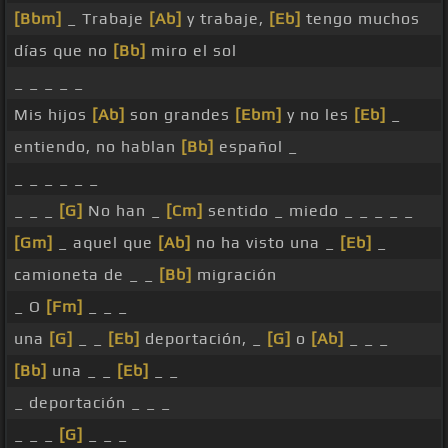
[Bbm]
_ Trabaje
[Ab]
y trabaje,
[Eb]
tengo muchos
días que no
[Bb]
miro el sol
_ _ _ _ _
Mis hijos
[Ab]
son grandes
[Ebm]
y no les
[Eb]
_
entiendo, no hablan
[Bb]
español _
_ _ _ _ _ _
_ _ _
[G]
No han _
[Cm]
sentido _ miedo _ _ _ _ _
[Gm]
_ aquel que
[Ab]
no ha visto una _
[Eb]
_
camioneta de _ _
[Bb]
migración
_ O
[Fm]
_ _ _
una
[G]
_ _
[Eb]
deportación, _
[G]
o
[Ab]
_ _ _
[Bb]
una _ _
[Eb]
_ _
_ deportación _ _ _
_ _ _
[G]
_ _ _