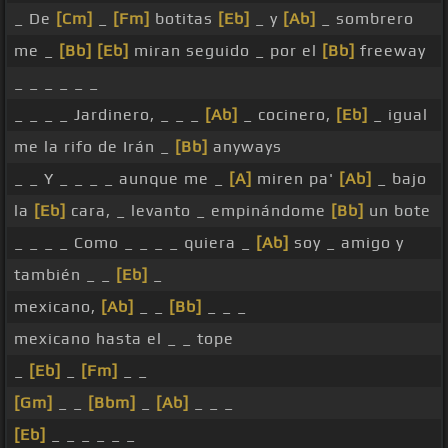
_ De
[Cm]
_
[Fm]
botitas
[Eb]
_ y
[Ab]
_ sombrero
me _
[Bb]
[Eb]
miran seguido _ por el
[Bb]
freeway
_ _ _ _ _ _
_ _ _ _ Jardinero, _ _ _
[Ab]
_ cocinero,
[Eb]
_ igual
me la rifo de Irán _
[Bb]
anyways
_ _ Y _ _ _ _ aunque me _
[A]
miren pa'
[Ab]
_ bajo
la
[Eb]
cara, _ levanto _ empinándome
[Bb]
un bote
_ _ _ _ Como _ _ _ _ quiera _
[Ab]
soy _ amigo y
también _ _
[Eb]
_
mexicano,
[Ab]
_ _
[Bb]
_ _ _
mexicano hasta el _ _ tope
_
[Eb]
_
[Fm]
_ _
[Gm]
_ _
[Bbm]
_
[Ab]
_ _ _
[Eb]
_ _ _ _ _ _