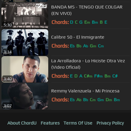
BANDA MS - TENGO QUE COLGAR
(EN VIVO)
Chords:
D
C
G
E
B
B
E
m
m
5:30
Calibre 50 - El Inmigrante
Chords:
E
B
A
G
C
b
b
b
m
m
3:14
La Arrolladora - Lo Hiciste Otra Vez
(Video Oficial)
Chords:
E
D
A
C#
F#
B
C#
m
m
m
3:40
Remmy Valenzuela - Mi Princesa
Chords:
E
A
B
C
G
D
B
b
b
b
m
m
m
m
3:07
About ChordU
Features
Terms Of Use
Privacy Policy