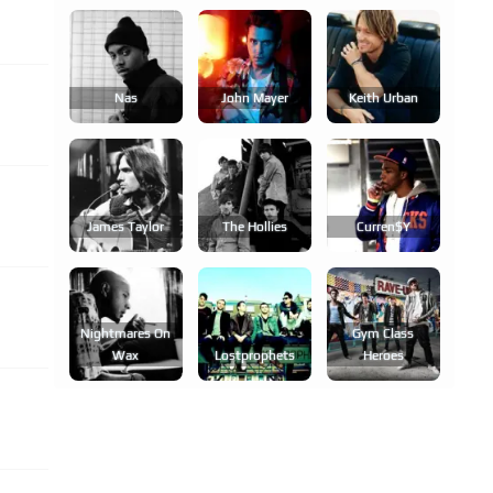
Nas
John Mayer
Keith Urban
James Taylor
The Hollies
Curren$y
Nightmares On
Gym Class
Wax
Lostprophets
Heroes