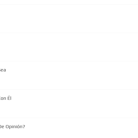
Sea
Con Él
De Opinión?