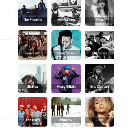
The Fratellis
Mobb Deep
Feist
Glee Cast
Chris Brown
The Shins
Skrillex
Missy Elliott
Eric Clapton
The Used
Phoenix
Ciara