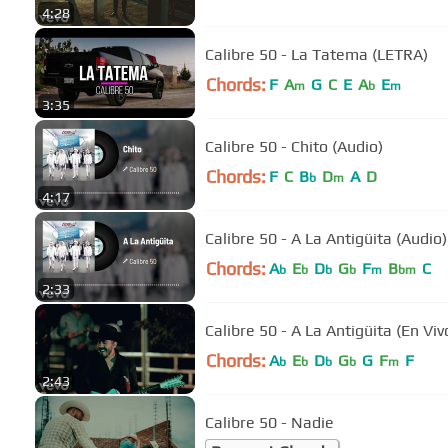
4:28
Calibre 50 - La Tatema (LETRA)
Chords:
F
A
G
C
E
A
E
m
b
m
3:35
Calibre 50 - Chito (Audio)
Chords:
F
C
B
D
A
D
b
m
4:17
Calibre 50 - A La Antigüita (Audio)
Chords:
A
E
D
G
F
B
C
b
b
b
b
m
bm
2:33
Calibre 50 - A La Antigüita (En Viv
Chords:
A
E
D
G
G
F
F
b
b
b
b
m
2:43
Calibre 50 - Nadie