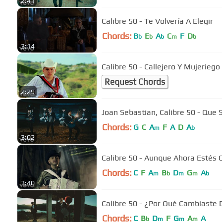
2:41
Calibre 50 - Te Volvería A Elegir
Chords:
B
E
A
C
F
D
b
b
b
m
b
3:14
Calibre 50 - Callejero Y Mujeriego
Request Chords
2:29
Joan Sebastian, Calibre 50 - Que 
Chords:
G
C
A
F
A
D
A
m
b
3:02
Calibre 50 - Aunque Ahora Estés 
Chords:
C
F
A
B
D
G
A
m
b
m
m
b
3:40
Calibre 50 - ¿Por Qué Cambiaste 
Chords:
C
B
D
F
G
A
A
b
m
m
m