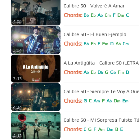
Calibre 50 - Volveré A Amar
Chords:
B
E
A
C
F
D
C
b
b
b
m
m
4:06
Calibre 50 - El Buen Ejemplo
Chords:
B
E
F
F
D
A
C
b
b
m
b
m
3:04
A La Antigüita - Calibre 50 (LETRA
Chords:
A
E
D
G
G
F
D
b
b
b
b
m
3:13
Calibre 50 - Siempre Te Voy A Qu
Chords:
G
C
A
F
A
D
E
m
b
m
m
4:34
Calibre 50 - Mi Sorpresa Fuiste T
Chords:
C
G
F
A
D
B
E
m
m
4:13