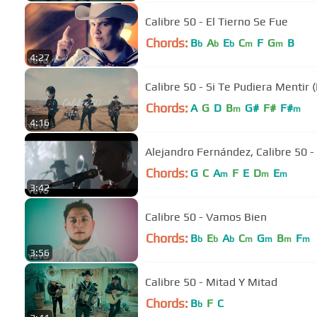
Calibre 50 - El Tierno Se Fue
Chords:
B
A
E
C
F
G
B
b
b
b
m
m
4:27
Calibre 50 - Si Te Pudiera Mentir 
Chords:
A
G
D
B
G#
F#
F#
m
m
4:16
Alejandro Fernández, Calibre 50 
Chords:
G
C
A
F
E
D
E
m
m
m
3:42
Calibre 50 - Vamos Bien
Chords:
B
E
A
C
G
B
F
b
b
b
m
m
m
m
3:56
Calibre 50 - Mitad Y Mitad
Chords:
B
F
C
b