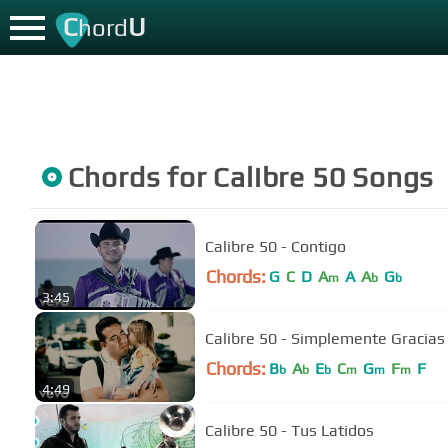
C
U
hord
Chords for
Calibre 50
Songs
Calibre 50 - Contigo
Chords:
G
C
D
A
A
A
G
m
b
b
3:45
Calibre 50 - Simplemente Gracias
Chords:
B
A
E
C
G
F
F
b
b
b
m
m
m
4:49
Calibre 50 - Tus Latidos