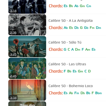
Chords:
E
B
A
G
C
b
b
b
m
m
3:14
Calibre 50 - A La Antigüita
Chords:
A
E
D
G
G
F
D
b
b
b
b
m
m
2:36
Calibre 50 - Sólo Tú
Chords:
G
C
A
D
F
A
E
m
m
b
3:25
Calibre 50 - Las Ultras
Chords:
F
B
E
G
C
D
b
b
m
2:45
Calibre 50 - Bohemio Loco
Chords:
E
A
F
D
B
F
B
b
b
m
b
b
bm
3:34