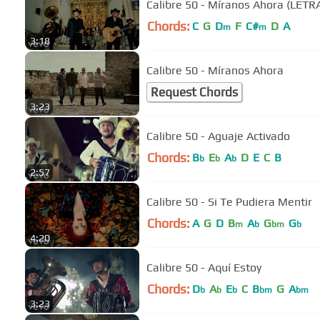
Calibre 50 - Míranos Ahora (LETR
Chords:
C
G
D
F
C#
D
A
m
m
3:18
Calibre 50 - Míranos Ahora
Request Chords
3:23
Calibre 50 - Aguaje Activado
Chords:
B
E
A
D
E
C
B
b
b
b
2:57
Calibre 50 - Si Te Pudiera Mentir
Chords:
A
G
D
B
A
G
G
m
b
bm
b
4:20
Calibre 50 - Aquí Estoy
Chords:
D
A
E
C
B
G
A
b
b
b
bm
bm
3:23