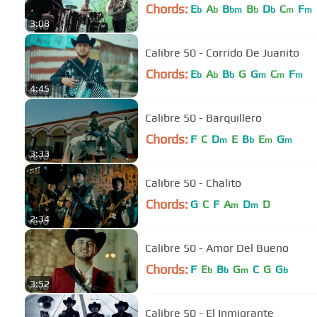
Chords:
E
A
B
B
D
C
F
b
b
bm
b
b
m
m
3:08
Calibre 50 - Corrido De Juanito
Chords:
E
A
B
G
G
C
F
b
b
b
m
m
m
4:45
Calibre 50 - Barquillero
Chords:
F
C
D
E
B
E
G
m
b
m
m
3:33
Calibre 50 - Chalito
Chords:
G
C
F
A
D
D
m
m
2:34
Calibre 50 - Amor Del Bueno
Chords:
F
E
B
G
C
G
G
b
b
m
b
3:52
Calibre 50 - El Inmigrante