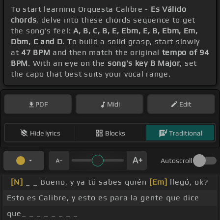
To start learning Orquesta Calibre -
Es Válido
chords
, delve into these chords sequence to get
the song's feel:
A, B, C, B, E, Ebm, E, B, Ebm, Em,
Dbm, C and D
. To build a solid grasp, start slowly
at
47 BPM
and then match the original
tempo of 94
BPM
. With an eye on the
song's key B Major
, set
the capo that best suits your vocal range.
PDF
Midi
Edit
Hide lyrics
Blocks
Traditional
Autoscroll
[N]
_ _ Bueno, y ya tú sabes quién
[Em]
llegó, ok?
Esto es Calibre, y esto es para la gente que dice
que_ _ _ _ _ _ _ _