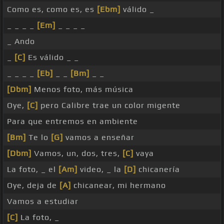
Como es, como es, es
[Ebm]
válido _
_ _ _ _
[Em]
_ _ _ _
_ Ando
_
[C]
Es válido _ _
_ _ _ _
[Eb]
_ _
[Bm]
_ _
[Dbm]
Menos foto, más música
Oye,
[C]
pero Calibre trae un color migente
Para que entremos en ambiente
[Bm]
Te lo
[G]
vamos a enseñar
[Dbm]
Vamos, un, dos, tres,
[C]
vaya
La foto, _ el
[Am]
video, _ la
[D]
chicanería
Oye, deja de
[A]
chicanear, mi hermano
Vamos a estudiar
[C]
La foto, _