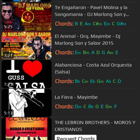
Te Engañaron - Pavel Molina y la
Songomania - DJ Marlong Son y
Sabor 2017
Chords:
B
E
A
C#
E
C
G#
m
m
m
m
5:25
El Animal - Orq. Mayimbe - Dj
Marlong Son y Sabor 2015
Chords:
E
B
A
D
G
A
E
m
m
m
7:21
Alabanciosa - Costa Azul Orquesta
(Salsa)
Chords:
B
C
E
G
A
C
D
b
m
b
m
b
7:23
La Fiera - Mayimbe
Chords:
D
C
B
G
E
G
F
m
b
m
5:13
THE LEBRON BROTHERS - MOROS Y
CRISTIANOS
Request Chords