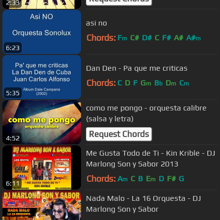
2:33
asi no
Chords:
F
C#
D#
C
F#
A#
A#
m
m
6:23
Dan Den - Pa que me criticas
Chords:
C
D
F
G
B
D
C
m
b
m
m
5:35
como me pongo - orquesta calibre
(salsa y letra)
Request Chords
4:52
Me Gusta Todo de Ti - Kin Krible - DJ
Marlong Son y Sabor 2013
Chords:
A
C
B
E
D
F#
G
m
m
6:11
Nada Malo - La 16 Orquesta - DJ
Marlong Son y Sabor