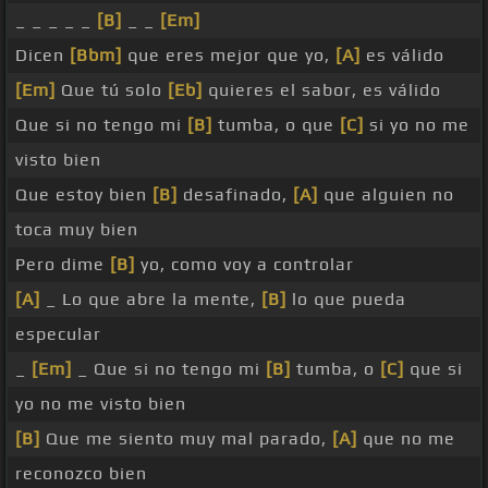
_ _ _ _ _
[B]
_ _
[Em]
Dicen
[Bbm]
que eres mejor que yo,
[A]
es válido
[Em]
Que tú solo
[Eb]
quieres el sabor, es válido
Que si no tengo mi
[B]
tumba, o que
[C]
si yo no me
visto bien
Que estoy bien
[B]
desafinado,
[A]
que alguien no
toca muy bien
Pero dime
[B]
yo, como voy a controlar
[A]
_ Lo que abre la mente,
[B]
lo que pueda
especular
_
[Em]
_ Que si no tengo mi
[B]
tumba, o
[C]
que si
yo no me visto bien
[B]
Que me siento muy mal parado,
[A]
que no me
reconozco bien