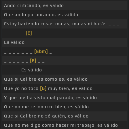
Ando criticando, es válido
Que ando purpurando, es válido
Estoy haciendo cosas malas, malas ni harás _ _ _
_ _ _ _ _
[E]
_ _ _
Es válido _ _ _ _ _
_ _ _ _ _ _ _
[Ebm]
_
_ _ _ _ _ _
[E]
_ _
_ _ _ _ Es válido
Que si Calibre es como es, es válido
Que yo no toco
[B]
muy bien, es válido
Y que me ha visto mal parado, es válido
Que no me reconozco bien, es válido
Que si Calibre no sé quién, es válido
Que no me digo cómo hacer mi trabajo, es válido