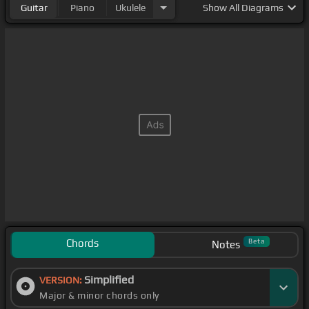
Guitar
Piano
Ukulele
Show
All Diagrams
Chords
Beta
Notes
Simplified
VERSION:
Major & minor chords only