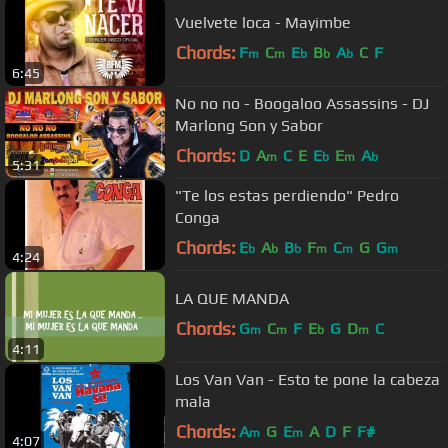
Vuelvete loca - Mayimbe
Chords:
F
C
E
B
A
C
F
m
m
b
b
b
6:45
No no no - Boogaloo Assassins - DJ
Marlong Son y Sabor
Chords:
D
A
C
E
E
E
A
m
b
m
b
5:31
"Te los estas perdiendo" Pedro
Conga
Chords:
E
A
B
F
C
G
G
b
b
b
m
m
m
4:24
LA QUE MANDA
Chords:
G
C
F
E
G
D
C
m
m
b
m
4:11
Los Van Van - Esto te pone la cabeza
mala
Chords:
A
G
E
A
D
F
F#
m
m
4:07