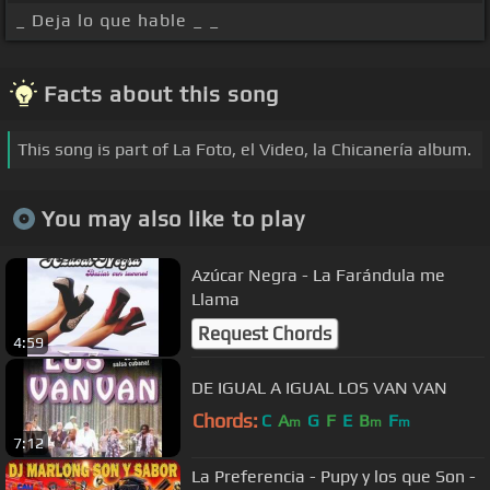
_ Deja lo que hable _ _
Facts about this song
This song is part of La Foto, el Video, la Chicanería album.
You may also like to play
Azúcar Negra - La Farándula me
Llama
Request Chords
4:59
DE IGUAL A IGUAL LOS VAN VAN
Chords:
C
A
G
F
E
B
F
m
m
m
7:12
La Preferencia - Pupy y los que Son -