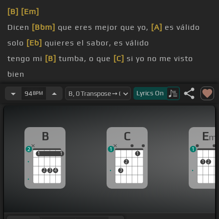
[B]
[Em]
Dicen
[Bbm]
que eres mejor que yo,
[A]
es válido
solo
[Eb]
quieres el sabor, es válido
tengo mi
[B]
tumba, o que
[C]
si yo no me visto
bien
bien
[B]
desafinado,
[A]
que alguien no toca muy
Lyrics
On
94
BPM
bien
dime
[B]
yo, como voy a controlar
B
C
E
m
2
1
1
1
1
1
1
1
2
1
2
2
3
4
3