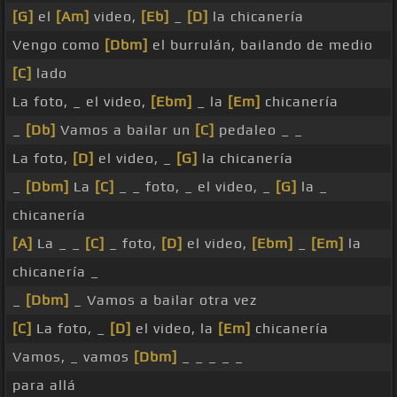
[G]
el
[Am]
video,
[Eb]
_
[D]
la chicanería
Vengo como
[Dbm]
el burrulán, bailando de medio
[C]
lado
La foto, _ el video,
[Ebm]
_ la
[Em]
chicanería
_
[Db]
Vamos a bailar un
[C]
pedaleo _ _
La foto,
[D]
el video, _
[G]
la chicanería
_
[Dbm]
La
[C]
_ _ foto, _ el video, _
[G]
la _
chicanería
[A]
La _ _
[C]
_ foto,
[D]
el video,
[Ebm]
_
[Em]
la
chicanería _
_
[Dbm]
_ Vamos a bailar otra vez
[C]
La foto, _
[D]
el video, la
[Em]
chicanería
Vamos, _ vamos
[Dbm]
_ _ _ _ _
para allá