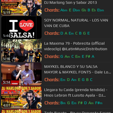
DJ Marlong Son y Sabor 2013
Chords:
A
E
D
G
B
E
E
bm
bm
b
b
bm
5:19
SOY NORMAL, NATURAL - LOS VAN
VAN DE CUBA
Chords:
D
A
E
C
B
G
E
m
5:44
La Maxima 79 - Pobrecita (official
videoclip) @iLatinMusicDistribution
Chords:
G
A
C
E
E
F#
A
m
m
5:16
MAYKEL BLANCO Y SU SALSA
MAYOR & MAYKEL FONTS - Dale Lo
Que Lleva (Official Video HD)
Chords:
E
D
A
E
G
B
C
m
m
5:14
Llegara tu Caida (prenda tendida) -
Hnos Lebron ft Luisito Ayala - DJ
Marlong Son y Sabor
Chords:
B
G
E
F#
D
A
F#
m
m
m
m
4:01
Todo Barato - Ric su Orquesta Sason