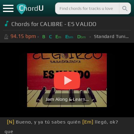
C
U
hord
Chords for CALIBRE - ES VALIDO
94.15
bpm
Standard Tuning (EADGBE)
B
C
E
E
D
m
bm
bm
Jam Along & Learn...
[N]
Bueno, y ya tú sabes quién
[Em]
llegó, ok?
que