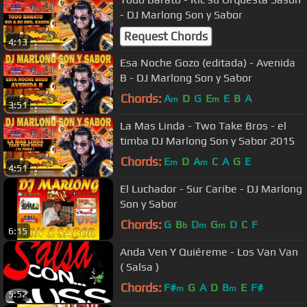
- DJ Marlong Son y Sabor
Request Chords
4:13
Esa Noche Gozo (editada) - Avenida
B - DJ Marlong Son y Sabor
Chords:
A
D
G
E
E
B
A
m
m
3:51
La Mas Linda - Two Take Bros - el
timba DJ Marlong Son y Sabor 2015
Chords:
E
D
A
C
A
G
E
m
m
4:51
El Luchador - Sur Caribe - DJ Marlong
Son y Sabor
Chords:
G
B
D
G
D
C
F
b
m
m
6:15
Anda Ven Y Quiéreme - Los Van Van
( Salsa )
Chords:
F#
G
A
D
B
E
F#
m
m
5:52