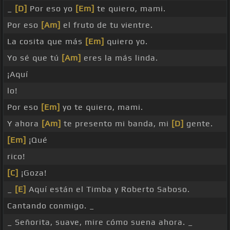
_
[D]
Por eso yo
[Em]
te quiero, mami.
Por eso
[Am]
el fruto de tu vientre.
La cosita que más
[Em]
quiero yo.
Yo sé que tú
[Am]
eres la más linda.
¡Aquí
lo!
Por eso
[Em]
yo te quiero, mami.
Y ahora
[Am]
te presento mi banda, mi
[D]
gente.
[Em]
¡Qué
rico!
[C]
¡Goza!
_
[E]
Aquí están el Timba y Roberto Saboso.
Cantando conmigo. _
_ Señorita, suave, mire cómo suena ahora. _