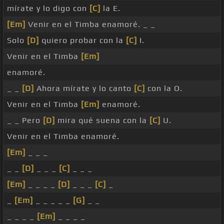
mírate y lo digo con
[C]
la E.
[Em]
Venir en el Timba enamoré. _ _
Solo
[D]
quiero probar con la
[C]
I.
Venir en el Timba
[Em]
enamoré.
_ _
[D]
Ahora mírate y lo canto
[C]
con la O.
Venir en el Timba
[Em]
enamoré.
_ _ Pero
[D]
mira qué suena con la
[C]
U.
Venir en el Timba enamoré.
[Em]
_ _ _
_ _
[D]
_ _ _
[C]
_ _ _
[Em]
_ _ _ _
[D]
_ _ _
[C]
_
_
[Em]
_ _ _ _ _
[G]
_ _
_ _ _ _
[Em]
_ _ _ _