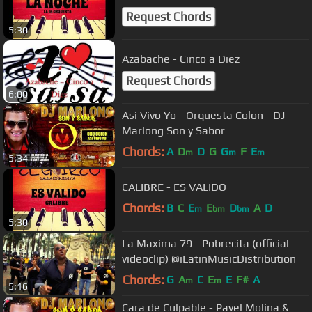
Request Chords
5:30
Azabache - Cinco a Diez
Request Chords
6:00
Asi Vivo Yo - Orquesta Colon - DJ
Marlong Son y Sabor
Chords:
A
D
D
G
G
F
E
m
m
m
5:34
CALIBRE - ES VALIDO
Chords:
B
C
E
E
D
A
D
m
bm
bm
5:30
La Maxima 79 - Pobrecita (official
videoclip) @iLatinMusicDistribution
Chords:
G
A
C
E
E
F#
A
m
m
5:16
Cara de Culpable - Pavel Molina &