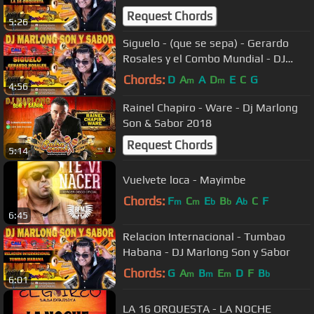
Request Chords
5:26
Siguelo - (que se sepa) - Gerardo
Rosales y el Combo Mundial - DJ
Marlong Son y Sabor
Chords:
D
A
A
D
E
C
G
m
m
4:56
Rainel Chapiro - Ware - Dj Marlong
Son & Sabor 2018
Request Chords
5:14
Vuelvete loca - Mayimbe
Chords:
F
C
E
B
A
C
F
m
m
b
b
b
6:45
Relacion Internacional - Tumbao
Habana - DJ Marlong Son y Sabor
Chords:
G
A
B
E
D
F
B
m
m
m
b
6:01
LA 16 ORQUESTA - LA NOCHE