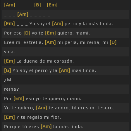
[Am]
_ _ _ _
[B]
_
[Em]
_ _ _
_ _ _
[Am]
_ _ _ _ _
[Em]
_ _ _ Yo soy el
[Am]
perro y la más linda.
Por eso
[D]
yo te
[Em]
quiero, mami.
Eres mi estrella,
[Am]
mi perla, mi reina, mi
[D]
vida.
[Em]
La dueña de mi corazón.
[G]
Yo soy el perro y la
[Am]
más linda.
¿Mi
reina?
Por
[Em]
eso yo te quiero, mami.
Yo te quiero,
[Am]
te adoro, tú eres mi tesoro.
[Em]
Y te regalo mi flor.
Porque tú eres
[Am]
la más linda.