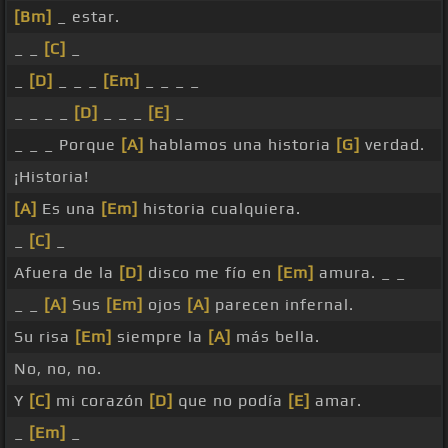
[Bm]
_ estar.
_ _
[C]
_
_
[D]
_ _ _
[Em]
_ _ _ _
_ _ _ _
[D]
_ _ _
[E]
_
_ _ _ Porque
[A]
hablamos una historia
[G]
verdad.
¡Historia!
[A]
Es una
[Em]
historia cualquiera.
_
[C]
_
Afuera de la
[D]
disco me fío en
[Em]
amura. _ _
_ _
[A]
Sus
[Em]
ojos
[A]
parecen infernal.
Su risa
[Em]
siempre la
[A]
más bella.
No, no, no.
Y
[C]
mi corazón
[D]
que no podía
[E]
amar.
_
[Em]
_