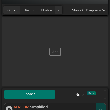
Guitar
Piano
Ukulele
Show
All Diagrams
Chords
Beta
Notes
Simplified
VERSION: