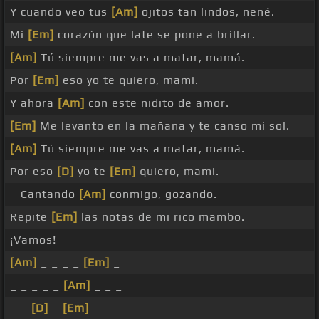
Y cuando veo tus
[Am]
ojitos tan lindos, nené.
Mi
[Em]
corazón que late se pone a brillar.
[Am]
Tú siempre me vas a matar, mamá.
Por
[Em]
eso yo te quiero, mami.
Y ahora
[Am]
con este nidito de amor.
[Em]
Me levanto en la mañana y te canso mi sol.
[Am]
Tú siempre me vas a matar, mamá.
Por eso
[D]
yo te
[Em]
quiero, mami.
_ Cantando
[Am]
conmigo, gozando.
Repite
[Em]
las notas de mi rico mambo.
¡Vamos!
[Am]
_ _ _ _
[Em]
_
_ _ _ _ _
[Am]
_ _ _
_ _
[D]
_
[Em]
_ _ _ _ _