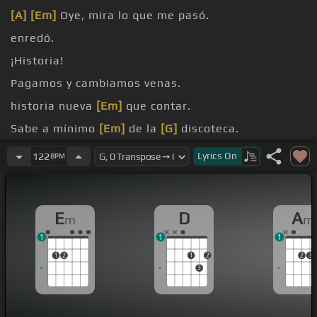
[A]
[Em]
Oye, mira lo que me pasó.
enredó.
¡Historia!
Pagamos y cambiamos venas.
historia nueva
[Em]
que contar.
Sabe a mínimo
[Em]
de la
[G]
discoteca.
noche muerta.
Lyrics
On
122
BPM
E
D
A
m
m
1
1
1
1
2
1
2
2
3
3