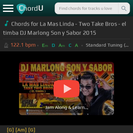
C
U
hord
Chords for La Mas Linda - Two Take Bros - el
timba DJ Marlong Son y Sabor 2015
122.1
bpm
Standard Tuning (EADGBE)
E
D
A
C
A
m
m
Jam Along & Learn...
[G]
[Am]
[G]