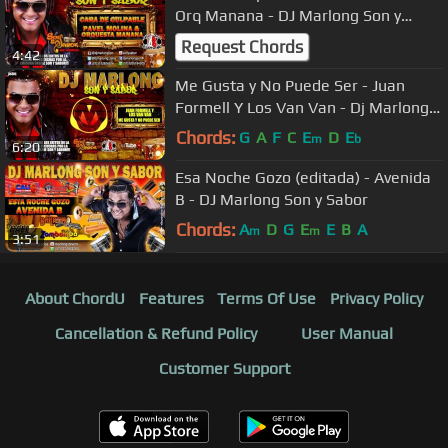
Orq Manana - DJ Marlong Son y
Sabor 2015
Request Chords
4:42
Me Gusta y No Puede Ser - Juan
Formell Y Los Van Van - Dj Marlong
Son y Sabor
Chords:
G
A
F
C
E
D
E
m
b
6:20
Esa Noche Gozo (editada) - Avenida
B - DJ Marlong Son y Sabor
Chords:
A
D
G
E
E
B
A
m
m
3:51
About ChordU
Features
Terms Of Use
Privacy Policy
Cancellation & Refund Policy
User Manual
Customer Support