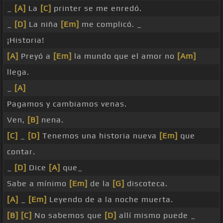
_
[A]
La
[C]
printer se me enredó.
_
[D]
La niña
[Em]
me complicó. _
¡Historia!
[A]
Preyó a
[Em]
la mundo que el amor no
[Am]
llega.
_
[A]
Pagamos y cambiamos venas.
Ven,
[B]
nena.
[C]
_
[D]
Tenemos una historia nueva
[Em]
que
contar.
_
[D]
Dice
[A]
que_
Sabe a mínimo
[Em]
de la
[G]
discoteca.
[A]
_
[Em]
Leyendo de a la noche muerta.
[B]
[C]
No sabemos que
[D]
allí mismo puede _