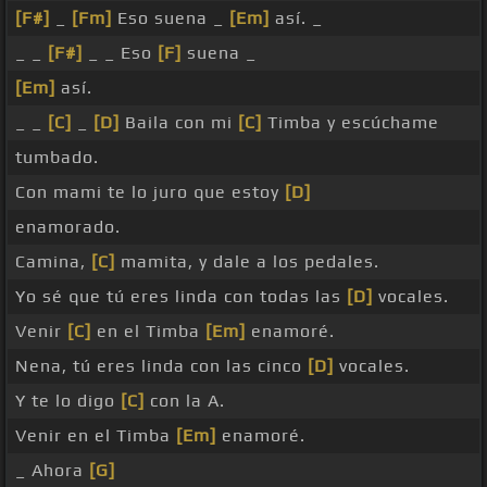
[F#]
_
[Fm]
Eso suena _
[Em]
así. _
_ _
[F#]
_ _ Eso
[F]
suena _
[Em]
así.
_ _
[C]
_
[D]
Baila con mi
[C]
Timba y escúchame
tumbado.
Con mami te lo juro que estoy
[D]
enamorado.
Camina,
[C]
mamita, y dale a los pedales.
Yo sé que tú eres linda con todas las
[D]
vocales.
Venir
[C]
en el Timba
[Em]
enamoré.
Nena, tú eres linda con las cinco
[D]
vocales.
Y te lo digo
[C]
con la A.
Venir en el Timba
[Em]
enamoré.
_ Ahora
[G]