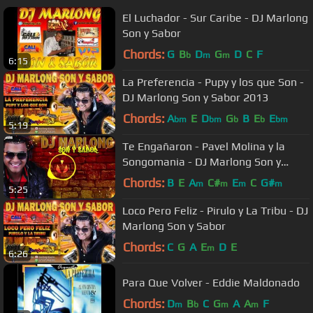
El Luchador - Sur Caribe - DJ Marlong
Son y Sabor
Chords:
G
B
D
G
D
C
F
b
m
m
6:15
La Preferencia - Pupy y los que Son -
DJ Marlong Son y Sabor 2013
Chords:
A
E
D
G
B
E
E
bm
bm
b
b
bm
5:19
Te Engañaron - Pavel Molina y la
Songomania - DJ Marlong Son y
Sabor 2017
Chords:
B
E
A
C#
E
C
G#
m
m
m
m
5:25
Loco Pero Feliz - Pirulo y La Tribu - DJ
Marlong Son y Sabor
Chords:
C
G
A
E
D
E
m
6:26
Para Que Volver - Eddie Maldonado
Chords:
D
B
C
G
A
A
F
m
b
m
m