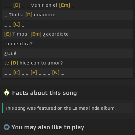
_ _
[D]
_ _ Venir en el
[Em]
_
_ Timba
[D]
enamoré.
_ _
[C]
_
[E]
Timba,
[Em]
¿acordiste
tu mentira?
¿Qué
te
[D]
hice con tu amor?
_ _
[C]
_ _
[E]
_ _ _
[N]
_
Facts about this song
This song was featured on the La mas linda album.
You may also like to play