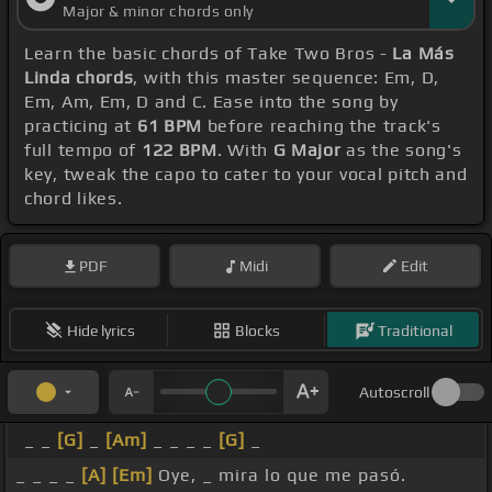
Major & minor chords only
Learn the basic chords of Take Two Bros -
La Más
Linda chords
, with this master sequence: Em, D,
Em, Am, Em, D and C. Ease into the song by
practicing at
61 BPM
before reaching the track's
full tempo of
122 BPM
. With
G Major
as the song's
key, tweak the capo to cater to your vocal pitch and
chord likes.
PDF
Midi
Edit
Hide lyrics
Blocks
Traditional
Autoscroll
_ _
[G]
_
[Am]
_ _ _ _
[G]
_
_ _ _ _
[A]
[Em]
Oye, _ mira lo que me pasó.