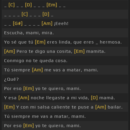
_
[C]
_ _
[D]
_ _ _
[Em]
_ _
_ _ _ _
[C]
_ _ _
[D]
_
_ _
[G#]
_ _ _ _
[Am]
¡Eeeh!
Escucha, mami, mira.
Yo sé que tú
[Em]
eres linda, que eres _ hermosa.
[Am]
Pero te digo una cosita,
[Em]
mamita.
Conmigo no te queda cosa.
Tú siempre
[Am]
me vas a matar, mami.
¿Qué?
Por eso
[Em]
yo te quiero, mami.
Y esa
[Am]
noche llegaste a mi vida,
[D]
mamá.
[Em]
Y con mi salsa caliente te puse a
[Am]
bailar.
Tú siempre me vas a matar, mami.
Por eso
[Em]
yo te quiero, mami.