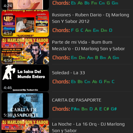
Chords:
E
A
B
F
C
G
G
b
b
b
m
m
m
4:24
Ilusiones - Ruben Dario - Dj Marlong
Son Y Sabor 2012
Chords:
F
G
C
A
E
D
D
m
m
m
4:57
Parte de mi Vida - Bum Bum
Mezcla'o - DJ Marlong Son y Sabor
Chords:
E
D
A
B
B
A
G
m
m
m
m
m
4:56
Soledad - La 33
Chords:
E
B
C
A
G
F
C
b
b
m
b
m
4:46
CARITA DE PASAPORTE
Chords:
F#
B
D
A
E
C#
G#
m
m
5:38
La Noche - La 16 Orq - DJ Marlong
Son y Sabor