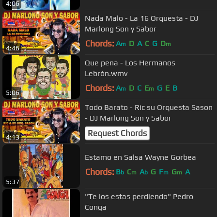
4:06
Nada Malo - La 16 Orquesta - DJ
Marlong Son y Sabor
Chords:
A
D
A
C
G
D
m
m
4:46
Que pena - Los Hermanos
Lebrón.wmv
Chords:
A
D
C
E
G
E
B
m
m
5:06
Todo Barato - Ric su Orquesta Sason
- DJ Marlong Son y Sabor
Request Chords
4:13
Estamo en Salsa Wayne Gorbea
Chords:
B
C
A
G
F
G
A
b
m
b
m
m
5:37
"Te los estas perdiendo" Pedro
Conga