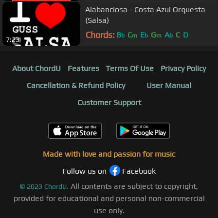
Alabanciosa - Costa Azul Orquesta
(Salsa)
Chords:
B
C
E
G
A
C
D
b
m
b
m
b
7:23
About ChordU
Features
Terms Of Use
Privacy Policy
Cancellation & Refund Policy
User Manual
Customer Support
Made with love and passion for music
Follow us on
Facebook
All contents are subject to copyright,
©
2023
ChordU.
provided for educational and personal non-commercial
use only.