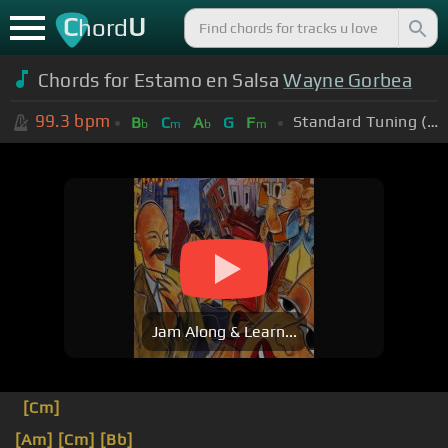
C
U
hord
Chords for Estamo en Salsa
Wayne Gorbea
99.3
bpm
Standard Tuning (EADGBE)
B
C
A
G
F
b
m
b
m
Jam Along & Learn...
[Cm]
[Am]
[Cm]
[Bb]