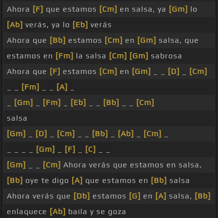
Ahora
[F]
que estamos
[Cm]
en salsa, ya
[Gm]
lo
[Ab]
verás, ya lo
[Eb]
verás
Ahora que
[Bb]
estamos
[Cm]
en
[Gm]
salsa, que
estamos en
[Fm]
la salsa
[Cm]
[Gm]
sabrosa
Ahora que
[F]
estamos
[Cm]
en
[Gm]
_ _
[D]
_
[Cm]
_ _
[Fm]
_ _
[A]
_
_
[Gm]
_
[Fm]
_
[Eb]
_ _
[Bb]
_ _
[Cm]
salsa
[Gm]
_
[D]
_
[Cm]
_ _
[Bb]
_
[Ab]
_
[Cm]
_
_ _ _ _
[Gm]
_
[F]
_
[C]
_ _
[Gm]
_ _
[Cm]
Ahora verás que estamos en salsa,
[Bb]
oye te digo
[A]
que estamos en
[Bb]
salsa
Ahora verás que
[Db]
estamos
[G]
en
[A]
salsa,
[Bb]
enlaquece
[Ab]
baila y se goza