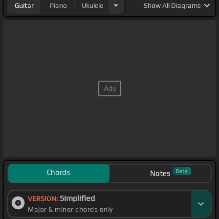
Guitar
Piano
Ukulele
Show
All Diagrams
Chords
Beta
Notes
Simplified
VERSION:
Major & minor chords only