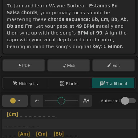
To jam and learn Wayne Gorbea -
Estamos En
Salsa chords
, your primary focus should be
mastering these
chords sequence: Bb, Cm, Bb, Ab,
Bb and Fm
. Set your pace at
49 BPM
initially and
then sync up with the song's
BPM of 99
. Align the
capo with your vocal depth and chord choice,
bearing in mind the song's original
key: C Minor
.
PDF
Midi
Edit
Hide lyrics
Blocks
Traditional
Autoscroll
[Cm]
_ _ _ _ _ _ _ _
_ _ _ _ _ _ _ _
_ _ _
[Am]
_
[Cm]
_
[Bb]
_ _ _