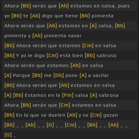
Ahora
[Bb]
verás que
[Ab]
estamos en salsa, pues
yo
[Bb]
te
[Ab]
digo que tiene
[Bb]
pimienta
Ahora verás que
[Ab]
estamos en
[A]
salsa,
[Bb]
pimienta y
[Ab]
pimienta navar
[Bb]
Ahora verán que estamos
[Cm]
en salsa
[Bb]
Y yo le digo
[Cm]
está bien
[Bb]
sabroso
Ahora verán que estamos
[Ab]
en salsa
[A]
Porque
[Bb]
me
[Db]
pone
[A]
a vacilar
[Bb]
Ahora verán que
[Ab]
estamos en salsa
[A]
[Bb]
Estamos en la
[Fm]
salsa
[A]
sabrosa
Ahora
[Bb]
verán que
[Cm]
estamos en salsa
[Bb]
En la que se duelen
[Ab]
y se
[Cm]
gozan
[Bb]
_ _
[Ab]
_ _
[G]
_ _
[Cm]
_ _
[Bb]
_ _
[Ab]
_ _
[G]
_