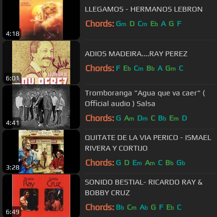
LLEGAMOS - HERMANOS LEBRON
Chords:
G
D
C
E
A
G
F
m
m
b
4:18
ADIOS MADEIRA....RAY PEREZ
Chords:
F
E
C
B
A
G
C
b
m
b
m
6:01
Tromboranga "Agua que va caer" (
Official audio ) Salsa
Chords:
G
A
D
C
B
E
D
m
m
b
m
4:41
QUITATE DE LA VIA PERICO - ISMAEL
RIVERA Y CORTIJO
Chords:
G
D
E
A
C
B
G
m
m
b
b
3:28
SONIDO BESTIAL- RICARDO RAY &
BOBBY CRUZ
Chords:
B
C
A
G
F
E
C
b
m
b
b
6:49