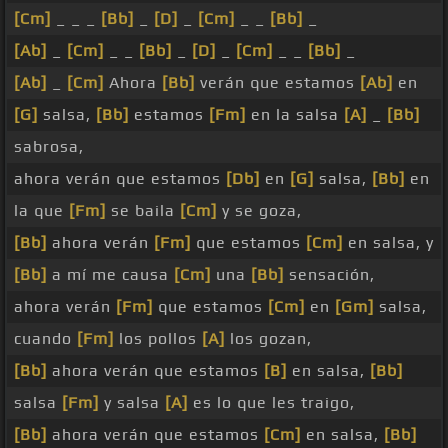
[Cm]
_ _ _
[Bb]
_
[D]
_
[Cm]
_ _
[Bb]
_
[Ab]
_
[Cm]
_ _
[Bb]
_
[D]
_
[Cm]
_ _
[Bb]
_
[Ab]
_
[Cm]
Ahora
[Bb]
verán que estamos
[Ab]
en
[G]
salsa,
[Bb]
estamos
[Fm]
en la salsa
[A]
_
[Bb]
sabrosa,
ahora verán que estamos
[Db]
en
[G]
salsa,
[Bb]
en
la que
[Fm]
se baila
[Cm]
y se goza,
[Bb]
ahora verán
[Fm]
que estamos
[Cm]
en salsa, y
[Bb]
a mí me causa
[Cm]
una
[Bb]
sensación,
ahora verán
[Fm]
que estamos
[Cm]
en
[Gm]
salsa,
cuando
[Fm]
los pollos
[A]
los gozan,
[Bb]
ahora verán que estamos
[B]
en salsa,
[Bb]
salsa
[Fm]
y salsa
[A]
es lo que les traigo,
[Bb]
ahora verán que estamos
[Cm]
en salsa,
[Bb]