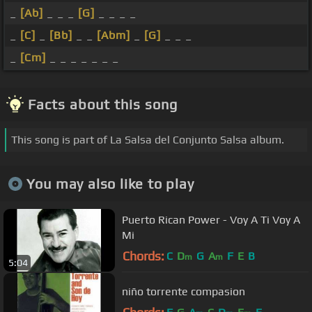
_
[Ab]
_ _ _
[G]
_ _ _ _
_
[C]
_
[Bb]
_ _
[Abm]
_
[G]
_ _ _
_
[Cm]
_ _ _ _ _ _ _
Facts about this song
This song is part of La Salsa del Conjunto Salsa album.
You may also like to play
Puerto Rican Power - Voy A Ti Voy A
Mi
Chords:
C
D
G
A
F
E
B
m
m
5:04
niño torrente compasion