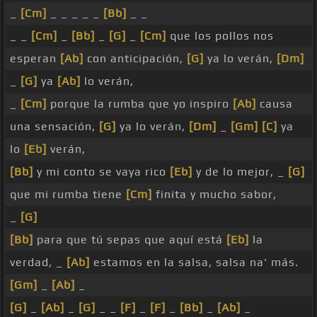
_
[Cm]
_ _ _ _ _
[Bb]
_ _
_ _
[Cm]
_
[Bb]
_
[G]
_
[Cm]
que los pollos nos
esperan
[Ab]
con anticipación,
[G]
ya lo verán,
[Dm]
_
[G]
ya
[Ab]
lo verán,
_
[Cm]
porque la rumba que yo inspiro
[Ab]
causa
una sensación,
[G]
ya lo verán,
[Dm]
_
[Gm]
[C]
ya
lo
[Eb]
verán,
[Bb]
y mi conto se vaya rico
[Eb]
y de lo mejor, _
[G]
que mi rumba tiene
[Cm]
finita y mucho sabor,
_
[G]
[Bb]
para que tú sepas que aquí está
[Eb]
la
verdad, _
[Ab]
estamos en la salsa, salsa na' más.
[Gm]
_
[Ab]
_
[G]
_
[Ab]
_
[G]
_ _
[F]
_
[F]
_
[Bb]
_
[Ab]
_