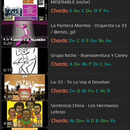
MISERABLE (niche)
Chords:
E
A
C
D
D
F
F
m
m
m
5:24
La Pantera Mambo - Orquesta La 33
/ @enzo_gd
Chords:
E
C
G
E
G
B
A
m
m
b
m
6:20
Grupo Niche - Buenaventura Y Caney
Chords:
A
D
B
F
D
C
G
m
b
b
m
6:11
La-33 - Te Lo Voy A Devolver
Chords:
C
G
E
F
C
A
D
m
b
m
b
4:30
Sentencia China - Los Hermanos
Lebron
Chords:
A
D
A
D
B
G
E
b
bm
bm
b
4:48