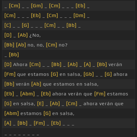
_
[Cm]
_ _
[Gm]
_
[Cm]
_ _ _
[Eb]
_
[Cm]
_ _ _
[Eb]
_
[Cm]
_ _ _
[Dm]
_
[C]
_ _
[G]
_ _ _
[Cm]
_ _
[Bb]
_
[D]
_
[Ab]
¿No,
[Bb]
[Ab]
no, no,
[Cm]
no?
_
[Bb]
[D]
Ahora
[Cm]
_ _
[Bb]
_
[Ab]
_
[A]
_
[Bb]
verán
[Fm]
que estamos
[G]
en salsa,
[Gb]
_ _
[G]
ahora
[Bb]
verán
[Ab]
que estamos en salsa,
[Eb]
_
[Abm]
_
[Eb]
ahora verán que
[Fm]
estamos
[G]
en salsa,
[E]
_
[Ab]
_
[Cm]
_ ahora verán que
[Abm]
estamos
[G]
en salsa,
[A]
_
[Bb]
_
[Fm]
_
[Eb]
_ _ _
_ _ _ _ _ _ _ _