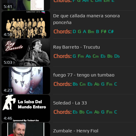
Chords:
F
G
A
C
D
E
E
m
m
m
5:41
De que callada manera sonora
ponceña
Chords:
D
G
A
B
B
F#
C#
m
4:50
Ray Barreto - Trucutu
Chords:
G
F
A
C
E
B
D
m
b
m
b
b
b
5:03
fuego 77 - tengo un tumbao
Chords:
B
C
E
A
G
F
C
b
m
b
b
m
4:23
Soledad - La 33
Chords:
E
B
C
A
G
F
C
b
b
m
b
m
4:46
Zumbale - Henry Fiol