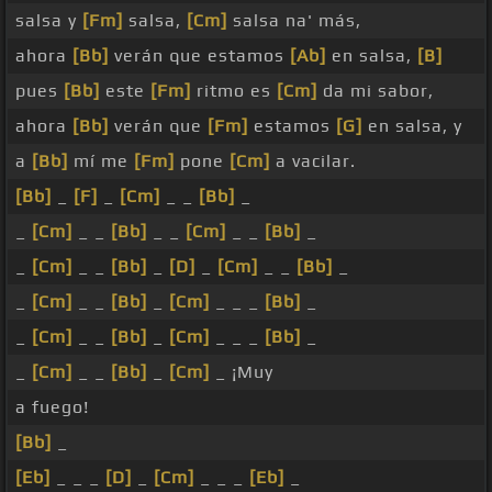
salsa y
[Fm]
salsa,
[Cm]
salsa na' más,
ahora
[Bb]
verán que estamos
[Ab]
en salsa,
[B]
pues
[Bb]
este
[Fm]
ritmo es
[Cm]
da mi sabor,
ahora
[Bb]
verán que
[Fm]
estamos
[G]
en salsa, y
a
[Bb]
mí me
[Fm]
pone
[Cm]
a vacilar.
[Bb]
_
[F]
_
[Cm]
_ _
[Bb]
_
_
[Cm]
_ _
[Bb]
_ _
[Cm]
_ _
[Bb]
_
_
[Cm]
_ _
[Bb]
_
[D]
_
[Cm]
_ _
[Bb]
_
_
[Cm]
_ _
[Bb]
_
[Cm]
_ _ _
[Bb]
_
_
[Cm]
_ _
[Bb]
_
[Cm]
_ _ _
[Bb]
_
_
[Cm]
_ _
[Bb]
_
[Cm]
_ ¡Muy
a fuego!
[Bb]
_
[Eb]
_ _ _
[D]
_
[Cm]
_ _ _
[Eb]
_