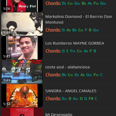
Chords:
E
C
G
B
A
F
D
b
m
m
b
b
m
m
5:06
Markolino Diamond - El Barrrio (Son
Montuno)
Chords:
G
A
B
C
F
B
G
b
b
m
m
5:48
Los Rumberos WAYNE GORBEA
Chords:
G
C
F
C
A
F
B
m
m
b
5:41
costa azul - alabanciosa
Chords:
B
C
E
A
G
F
C
b
m
b
b
m
m
7:23
SANDRA - ANGEL CANALES
Chords:
E
B
A
D
G
F#
C
m
m
5:12
Mi Desengaño