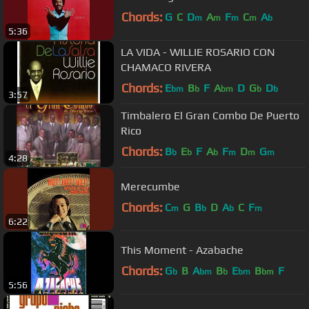
Chords:
G
C
D
A
F
C
A
m
m
m
m
b
5:36
LA VIDA - WILLIE ROSARIO CON
CHAMACO RIVERA
Chords:
E
B
F
A
D
G
D
bm
b
bm
b
b
3:57
Timbalero El Gran Combo De Puerto
Rico
Chords:
B
E
F
A
F
D
G
b
b
b
m
m
m
4:28
Merecumbe
Chords:
C
G
B
D
A
C
F
m
b
b
m
6:22
This Moment - Azabache
Chords:
G
B
A
B
E
B
F
b
bm
b
bm
bm
5:56