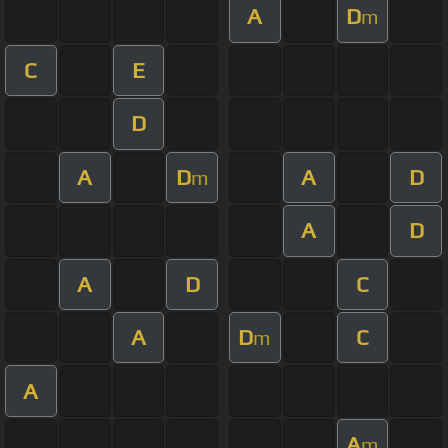
A
D
m
C
E
D
A
D
A
D
m
A
D
A
D
C
A
D
C
m
A
A
m