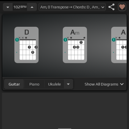
102
BPM
D
A
A
m
1
1
1
1
1
2
2
3
1
2
3
Guitar
Piano
Ukulele
Show
All Diagrams