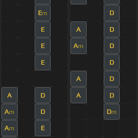
E
D
m
E
A
D
E
A
D
m
E
D
A
D
A
D
A
D
A
D
D
m
m
A
E
m