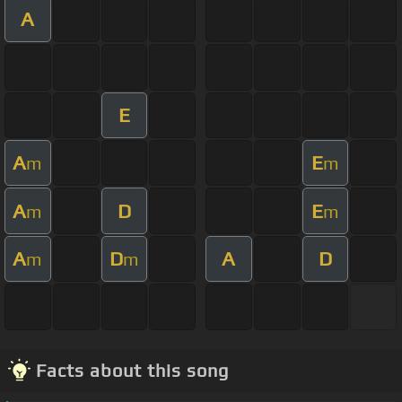
A
E
A
E
m
m
A
D
E
m
m
A
D
A
D
m
m
Facts about this song