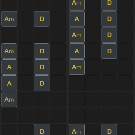
A
D
m
A
D
A
D
m
A
D
m
A
D
A
D
m
A
D
A
m
A
D
A
m
D
A
D
m