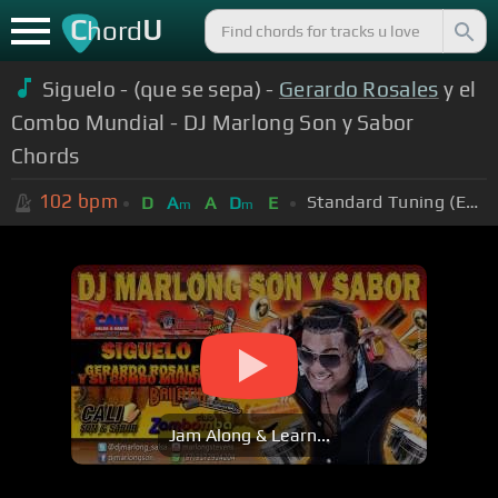
C
U
hord
Siguelo - (que se sepa) -
Gerardo Rosales
y el
Combo Mundial - DJ Marlong Son y Sabor
Chords
102
bpm
Standard Tuning (EADGBE)
D
A
A
D
E
m
m
Jam Along & Learn...