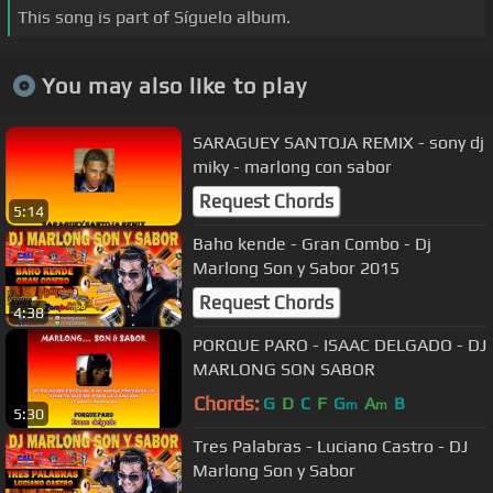
This song is part of Síguelo album.
You may also like to play
SARAGUEY SANTOJA REMIX - sony dj
miky - marlong con sabor
Request Chords
5:14
Baho kende - Gran Combo - Dj
Marlong Son y Sabor 2015
Request Chords
4:38
PORQUE PARO - ISAAC DELGADO - DJ
MARLONG SON SABOR
Chords:
G
D
C
F
G
A
B
m
m
5:30
Tres Palabras - Luciano Castro - DJ
Marlong Son y Sabor