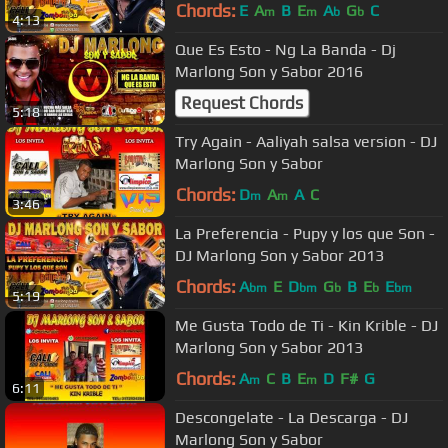
Chords:
E
A
B
E
A
G
C
m
m
b
b
4:13
Que Es Esto - Ng La Banda - Dj
Marlong Son y Sabor 2016
Request Chords
5:18
Try Again - Aaliyah salsa version - DJ
Marlong Son y Sabor
Chords:
D
A
A
C
m
m
3:46
La Preferencia - Pupy y los que Son -
DJ Marlong Son y Sabor 2013
Chords:
A
E
D
G
B
E
E
bm
bm
b
b
bm
5:19
Me Gusta Todo de Ti - Kin Krible - DJ
Marlong Son y Sabor 2013
Chords:
A
C
B
E
D
F#
G
m
m
6:11
Descongelate - La Descarga - DJ
Marlong Son y Sabor