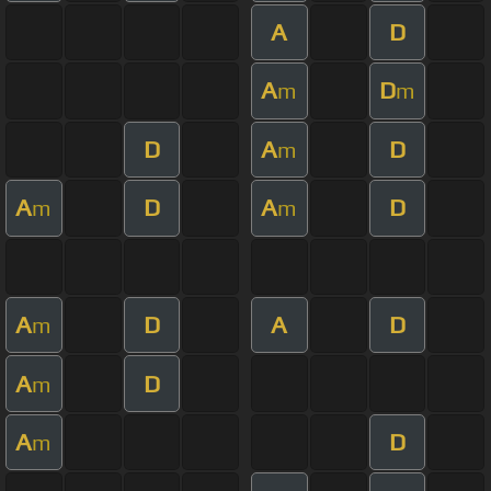
A
D
A
D
m
m
D
A
D
m
A
D
A
D
m
m
A
D
A
D
m
A
D
m
A
D
m