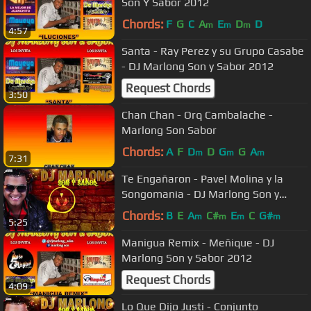
Son Y Sabor 2012
Chords:
F
G
C
A
E
D
D
m
m
m
4:57
Santa - Ray Perez y su Grupo Casabe
- DJ Marlong Son y Sabor 2012
Request Chords
3:50
Chan Chan - Orq Cambalache -
Marlong Son Sabor
Chords:
A
F
D
D
G
G
A
m
m
m
7:31
Te Engañaron - Pavel Molina y la
Songomania - DJ Marlong Son y
Sabor 2017
Chords:
B
E
A
C#
E
C
G#
m
m
m
m
5:25
Manigua Remix - Meñique - DJ
Marlong Son y Sabor 2012
Request Chords
4:09
Lo Que Dijo Justi - Conjunto