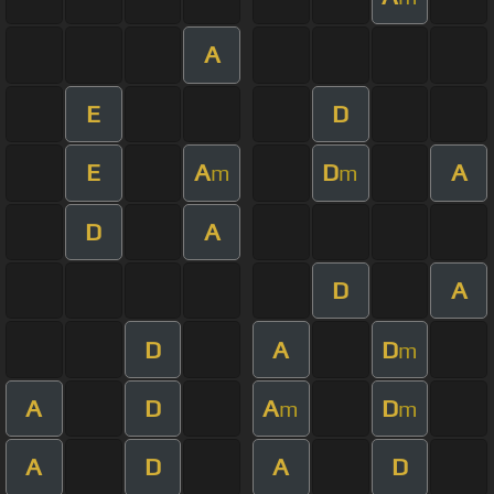
A
E
D
E
A
D
A
m
m
D
A
D
A
D
A
D
m
A
D
A
D
m
m
A
D
A
D