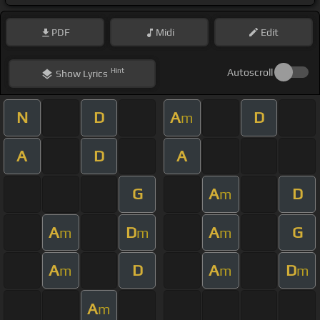
PDF
Midi
Edit
Hint
Autoscroll
Show
Lyrics
N
D
A
D
m
A
D
A
G
A
D
m
A
D
A
G
m
m
m
A
D
A
D
m
m
m
A
m