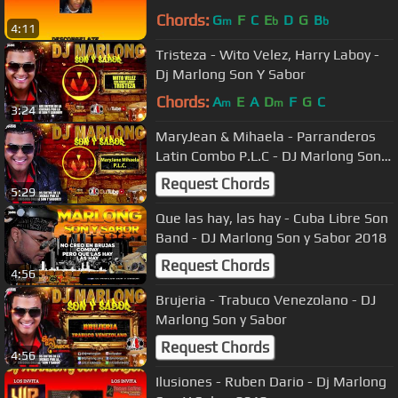
Chords:
G
F
C
E
D
G
B
m
b
b
4:11
Tristeza - Wito Velez, Harry Laboy -
Dj Marlong Son Y Sabor
Chords:
A
E
A
D
F
G
C
m
m
3:24
MaryJean & Mihaela - Parranderos
Latin Combo P.L.C - DJ Marlong Son y
Sabor
Request Chords
5:29
Que las hay, las hay - Cuba Libre Son
Band - DJ Marlong Son y Sabor 2018
Request Chords
4:56
Brujeria - Trabuco Venezolano - DJ
Marlong Son y Sabor
Request Chords
4:56
Ilusiones - Ruben Dario - Dj Marlong