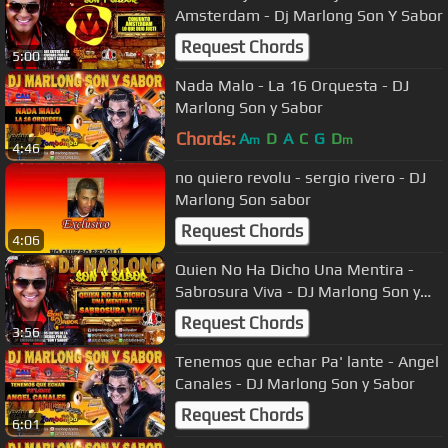
Amsterdam - Dj Marlong Son Y Sabor
Request Chords
5:00
Nada Malo - La 16 Orquesta - DJ
Marlong Son y Sabor
Chords:
A
D
A
C
G
D
m
m
4:46
no quiero revolu - sergio rivero - DJ
Marlong Son sabor
Request Chords
4:06
Quien No Ha Dicho Una Mentira -
Sabrosura Viva - DJ Marlong Son y
Sabor
Request Chords
3:56
Tenemos que echar Pa' lante - Angel
Canales - DJ Marlong Son y Sabor
Request Chords
6:01