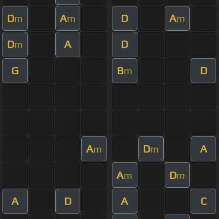
D
A
D
A
m
m
m
D
A
D
m
G
B
D
m
A
D
A
m
m
A
D
m
m
A
D
A
C