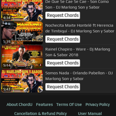
De Que Se Cae Se Cae - Son Como
Son - DJ Marlong Son y Sabor
Request Chords
4:34
Nochecita Maite Hontelé ft Herencia
de Timbiquí - DJ Marlong Son y Sabor
Request Chords
5:39
Rainel Chapiro - Ware - Dj Marlong
Son & Sabor 2018
Request Chords
5:14
Somos Nada - Orlando Pabellon - DJ
Marlong Son y Sabor
Request Chords
5:43
About ChordU
Features
Terms Of Use
Privacy Policy
Cancellation & Refund Policy
User Manual