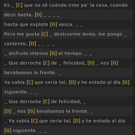
Es _
[C]
que no sé cuándo irme pa' la casa, cuándo
decir basta,
[D]
_ _ _ _
hasta que explote
[G]
vasca. _ _
Pero me gusta
[C]
_ destruirme lento, me pongo _
contento,
[D]
_ _ _ _
_ disfruto intenso
[G]
el tiempo. _ _
_ Que derroche
[C]
de _ felicidad,
[D]
_ nos
[G]
besábamos la frente. _
Ya sabía
[C]
que sería tal,
[D]
y he estado al día
[G]
siguiente. _ _
_ Que derroche
[C]
de felicidad, _
[D]
_ nos
[G]
besábamos la frente. _
_ Ya sabía
[C]
que sería tal,
[D]
y he estado al día
[G]
siguiente. _ _