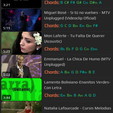
Chords:
B
C#
F#
G#
C
D#
A
m
m
3:21
Miguel Bosé - Si tú no vuelves - MTV
Unplugged (Videoclip Oficial)
Chords:
G
C
D
B
E
G
F#
m
m
m
5:19
Mon Laferte - Tu Falta De Querer
(Acoustic)
Chords:
B
E
F
D
G
C
E
b
b
m
bm
5:29
Emmanuel - La Chica De Humo (MTV
Unplugged)
Chords:
A
B
G
D
F#
B
E
m
m
5:03
Lamento Boliviano-Enanitos Verdes-
Con Letra
Chords:
E
B
B
A
A
G
D
m
m
m
3:44
Natalia Lafourcade - Cursis Melodias