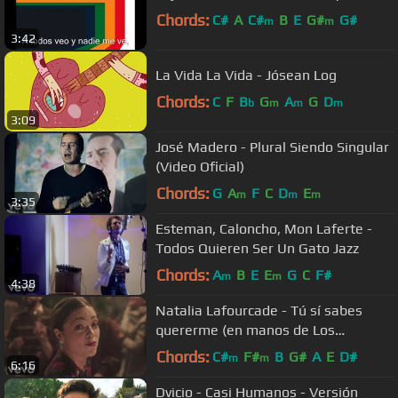
Chords:
C#
A
C#
B
E
G#
G#
m
m
3:42
La Vida La Vida - Jósean Log
Chords:
C
F
B
G
A
G
D
b
m
m
m
3:09
José Madero - Plural Siendo Singular
(Video Oficial)
Chords:
G
A
F
C
D
E
m
m
m
3:35
Esteman, Caloncho, Mon Laferte -
Todos Quieren Ser Un Gato Jazz
Chords:
A
B
E
E
G
C
F#
m
m
4:38
Natalia Lafourcade - Tú sí sabes
quererme (en manos de Los
Macorinos)
Chords:
C#
F#
B
G#
A
E
D#
m
m
6:16
Dvicio - Casi Humanos - Versión