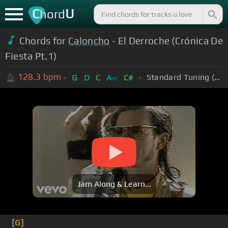
C
U
hord
Chords for
Caloncho
- El Derroche (Crónica De
Fiesta Pt.1)
128.3
bpm
Standard Tuning (EADGBE)
G
D
C
A
C#
m
Jam Along & Learn...
[G]