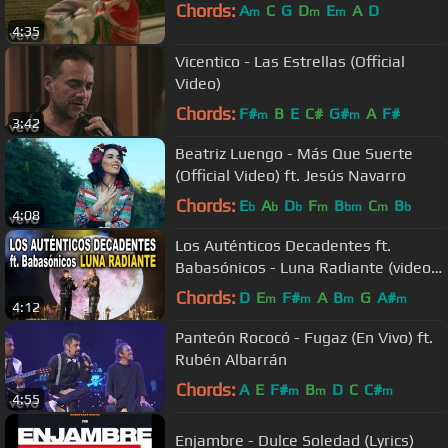
Chords:
A
C
G
D
E
A
D
m
m
m
4:35
Vicentico - Las Estrellas (Official
Video)
Chords:
F#
B
E
C#
G#
A
F#
m
m
3:42
Beatriz Luengo - Más Que Suerte
(Official Video) ft. Jesús Navarro
Chords:
E
A
D
F
B
C
B
b
b
b
m
bm
m
b
4:08
Los Auténticos Decadentes ft.
Babasónicos - Luna Radiante (video
oficial en vivo) HD
Chords:
D
E
F#
A
B
G
A#
m
m
m
m
4:12
Panteón Rococó - Fugaz (En Vivo) ft.
Rubén Albarrán
Chords:
A
E
F#
B
D
C
C#
m
m
m
4:55
Enjambre - Dulce Soledad (Lyrics)