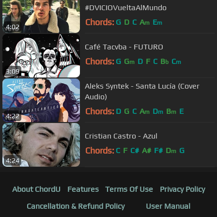
#DVICIOVueltaAlMundo
Chords:
G
D
C
A
E
m
m
4:02
Café Tacvba - FUTURO
Chords:
G
G
D
F
C
B
C
m
b
m
3:09
Aleks Syntek - Santa Lucía (Cover
Audio)
Chords:
D
G
C
A
D
B
E
m
m
m
4:22
Cristian Castro - Azul
Chords:
C
F
C#
A#
F#
D
G
m
4:24
About ChordU
Features
Terms Of Use
Privacy Policy
Cancellation & Refund Policy
User Manual