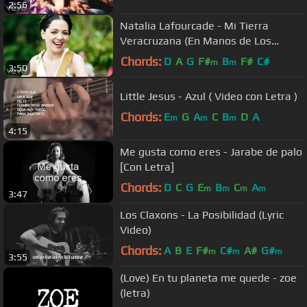
2:56
Natalia Lafourcade - Mi Tierra
Veracruzana (En Manos de Los
Macorinos)
Chords:
D
A
G
F#
B
F#
C#
m
m
3:50
Little Jesus - Azul ( Video con Letra )
Chords:
E
G
A
C
B
D
A
m
m
m
4:15
Me gusta como eres - Jarabe de palo
[Con Letra]
Chords:
D
C
G
E
B
C
A
m
m
m
m
3:47
Los Claxons - La Posibilidad (Lyric
Video)
Chords:
A
B
E
F#
C#
A#
G#
m
m
m
3:55
(Love) En tu planeta me quede - zoe
(letra)