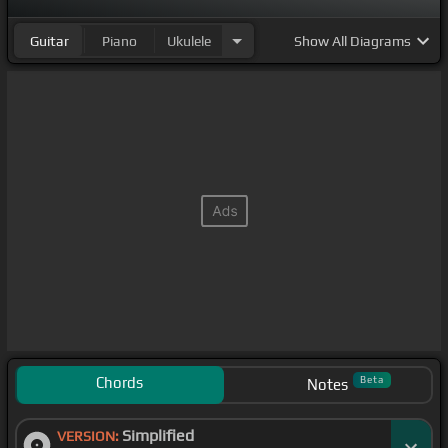
Guitar
Piano
Ukulele
Show
All Diagrams
Chords
Beta
Notes
Simplified
VERSION: