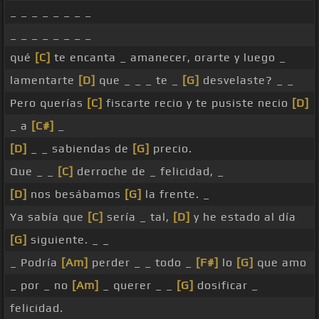
_ _ _ _ _ _ _ _
_ _ _ _ _ _ _ _
qué
[C]
te encanta _ amanecer, orarte y luego _
lamentarte
[D]
que _ _ _ te _
[G]
desvelaste? _ _
Pero querías
[C]
fiscarte recio y te pusiste necio
[D]
_ a
[C#]
_
[D]
_ _ sabiendas de
[G]
precio.
Que _ _
[C]
derroche de _ felicidad, _
[D]
nos besábamos
[G]
la frente. _
Ya sabía que
[C]
sería _ tal,
[D]
y he estado al día
[G]
siguiente. _ _
_ Podría
[Am]
perder _ _ todo _
[F#]
lo
[G]
que amo
_ por _ no
[Am]
_ querer _ _
[G]
dosificar _
felicidad.