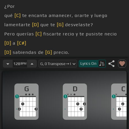
¿Por
qué
[C]
te encanta amanecer, orarte y luego
lamentarte
[D]
que te
[G]
desvelaste?
Pero querías
[C]
fiscarte recio y te pusiste necio
[D]
a
[C#]
[D]
sabiendas de
[G]
precio.
[C]
derroche de felicidad,
Lyrics
On
128
BPM
[D]
nos besábamos
[G]
la frente.
Ya sabía que
[C]
sería tal,
[D]
y he estado al día
[G]
G
D
C
siguiente.
1
1
1
1
1
2
2
2
3
3
3