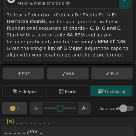
Major & minor chords only
To learn Caloncho - (Crónica De Fiesta Pt.1)
El
Derroche chords
, anchor your practice on these
foundational sequence of
chords - C, D, G and C
.
Start with a comfortable
64 BPM
and as you
become proficient, aim for the song's
BPM of 128
.
Given the song's
key of G Major
, adjust the capo to
align with your vocal range and chord preference.
PDF
Midi
Edit
Hide lyrics
Blocks
Traditional
Autoscroll
[G]
_ _ _ _ _ _ _ _
_ _ _ _ _ ¿Por _