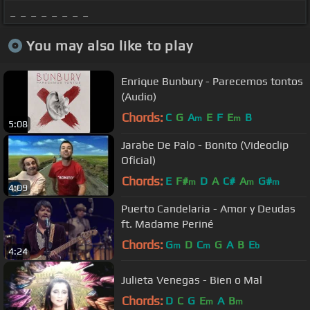
_ _ _ _ _ _ _ _
You may also like to play
Enrique Bunbury - Parecemos tontos
(Audio)
Chords:
C
G
A
E
F
E
B
m
m
5:08
Jarabe De Palo - Bonito (Videoclip
Oficial)
Chords:
E
F#
D
A
C#
A
G#
m
m
m
4:09
Puerto Candelaria - Amor y Deudas
ft. Madame Periné
Chords:
G
D
C
G
A
B
E
m
m
b
4:24
Julieta Venegas - Bien o Mal
Chords:
D
C
G
E
A
B
m
m