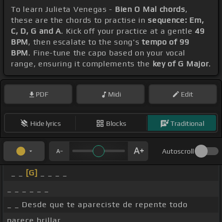
To learn Julieta Venegas -
Bien O Mal chords
,
these are the chords to practise in
sequence: Em,
C, D, G and A
. Kick off your practice at a gentle
49
BPM
, then escalate to the song's
tempo of 99
BPM
. Fine-tune the capo based on your vocal
range, ensuring it complements the
key of G Major
.
PDF
Midi
Edit
Hide lyrics
Blocks
Traditional
Autoscroll
_ _
[G]
_ _ _ _
_ _ _ _ _ _
_ _ Desde que te apareciste de repente todo
parece brillar