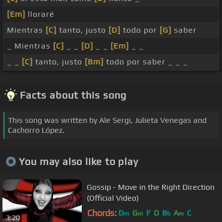
[Em]
lloraré
Mientras
[C]
tanto, justo
[D]
todo por
[G]
saber
_ Mientras
[C]
_ _
[D]
_ _
[Em]
_ _
_ _
[C]
tanto, justo
[Bm]
todo por saber _ _ _
Facts about this song
This song was written by Ale Sergi, Julieta Venegas and
Cachorro López.
You may also like to play
Gossip - Move in the Right Direction
(Official Video)
Chords:
D
G
F
D
B
A
C
m
m
b
m
3:20