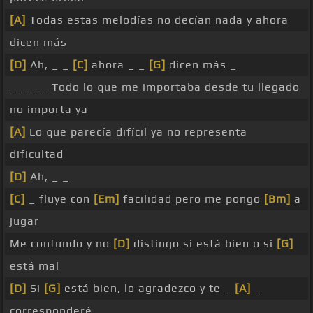
[A]
Todas estas melodías no decían nada y ahora
dicen más
[D]
Ah, _ _
[C]
ahora _ _
[G]
dicen más _
_ _ _ _ Todo lo que me importaba desde tu llegado
no importa ya
[A]
Lo que parecía difícil ya no representa
dificultad
[D]
Ah, _ _
[C]
_ fluye con
[Em]
facilidad pero me pongo
[Bm]
a
jugar
Me confundo y no
[D]
distingo si está bien o si
[G]
está mal
[D]
Si
[G]
está bien, lo agradezco y te _
[A]
_
corresponderé