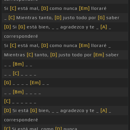
Si
[C]
está mal,
[D]
como nunca
[Em]
lloraré
_
[C]
Mientras tanto,
[D]
justo todo por
[G]
saber
[D]
Si
[G]
está bien, _ _ agradezco y te _
[A]
_
corresponderé
Si
[C]
está mal,
[D]
como nunca
[Em]
lloraré _
Mientras
[C]
tanto,
[D]
justo todo por
[Em]
saber
_ _
[Bm]
_ _
_ _
[C]
_ _ _ _
[G]
_ _ _ _
[Em]
_ _
_ _
[Bm]
_ _ _ _
[C]
_ _ _ _ _ _
[D]
Si está
[G]
bien, _ _ agradezco y te _
[A]
_
corresponderé
[C]
Si está mal, como
[D]
nunca _