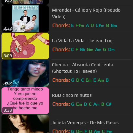
3:42
Miranda! - Cálido y Rojo (Pseudo
Video)
Chords:
E
F#
A
D
C#
B
B
m
m
m
3:32
La Vida La Vida - Jósean Log
Chords:
C
F
B
G
A
G
D
b
m
m
m
3:09
Chenoa - Absurda Cenicienta
(Shortcut To Heaven)
Chords:
G
D
C
E
E
A
B
m
m
3:02
RBD cinco minutos
Chords:
G
E
D
C
A
B
C#
m
m
3:33
Julieta Venegas - De Mis Pasos
Chords:
G
D
F
D
A
C
F
m
m
m