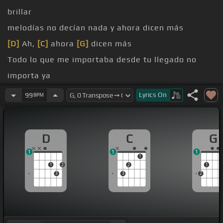
brillar
melodías no decían nada y ahora dicen más
[D]
Ah,
[C]
ahora
[G]
dicen más
Todo lo que me importaba desde tu llegado no
importa ya
[A]
Lo que parecía difícil ya no representa
Lyrics
On
99
BPM
dificultad
[C]
fluye con
[Em]
facilidad pero me pongo
[Bm]
a
D
C
G
jugar
1
1
1
[D]
distingo si está bien o si
[G]
está mal
1
1
2
2
1
3
3
2