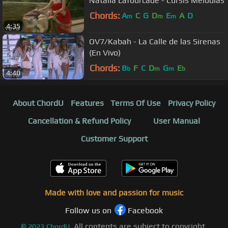
Natalia Lafourcade - Cursis Melodias
Chords:
A
C
G
D
E
A
D
m
m
m
4:35
OV7/Kabah - La Calle de las Sirenas
(En Vivo)
Chords:
B
F
C
D
G
E
b
m
m
b
4:40
About ChordU
Features
Terms Of Use
Privacy Policy
Cancellation & Refund Policy
User Manual
Customer Support
Made with love and passion for music
Follow us on
Facebook
All contents are subject to copyright,
©
2023
ChordU.