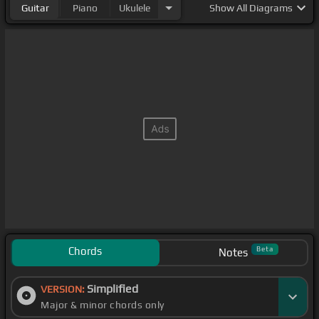
Guitar
Piano
Ukulele
Show
All Diagrams
Chords
Beta
Notes
Simplified
VERSION:
Major & minor chords only