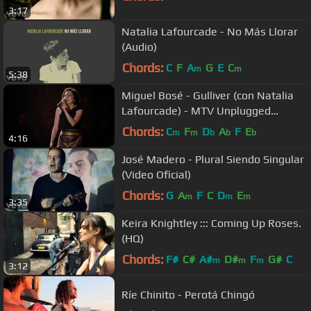
3:17
Natalia Lafourcade - No Más Llorar
(Audio)
Chords:
C
F
A
G
E
C
m
m
5:38
Miguel Bosé - Gulliver (con Natalia
Lafourcade) - MTV Unplugged
(Videoclip Oficial)
Chords:
C
F
D
A
F
E
m
m
b
b
b
4:16
José Madero - Plural Siendo Singular
(Video Oficial)
Chords:
G
A
F
C
D
E
m
m
m
3:35
Keira Knightley ::: Coming Up Roses.
(HQ)
Chords:
F#
C#
A#
D#
F
G#
C
m
m
m
3:12
Ríe Chinito - Perotá Chingó