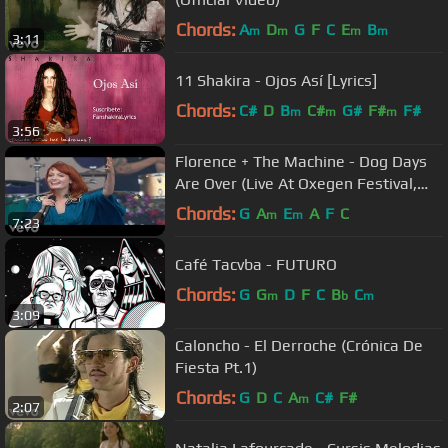
Chords:
A
D
G
F
C
E
B
m
m
m
m
3:11
11 Shakira - Ojos Así [Lyrics]
Chords:
C#
D
B
C#
G#
F#
F#
m
m
m
3:56
Florence + The Machine - Dog Days
Are Over (Live At Oxegen Festival,
2010)
Chords:
G
A
E
A
F
C
m
m
7:23
Café Tacvba - FUTURO
Chords:
G
G
D
F
C
B
C
m
b
m
3:09
Caloncho - El Derroche (Crónica De
Fiesta Pt.1)
Chords:
G
D
C
A
C#
F#
m
2:07