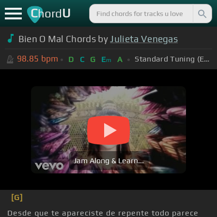
C
U
hord
Bien O Mal Chords by
Julieta Venegas
98.85
bpm
Standard Tuning (EADGBE)
D
C
G
E
A
m
Jam Along & Learn...
[G]
Desde que te apareciste de repente todo parece