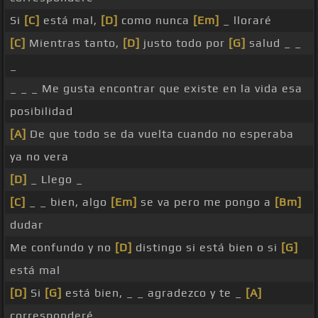
Si
[C]
está mal,
[D]
como nunca
[Em]
_ lloraré
[C]
Mientras tanto,
[D]
justo todo por
[G]
salud _ _
_
_ _ _ Me gusta encontrar que existe en la vida esa
posibilidad
[A]
De que todo se da vuelta cuando no esperaba
ya no vera
[D]
_ Llego _
[C]
_ _ bien, algo
[Em]
se va pero me pongo a
[Bm]
dudar
Me confundo y no
[D]
distingo si está bien o si
[G]
está mal
[D]
Si
[G]
está bien, _ _ agradezco y te _
[A]
corresponderé