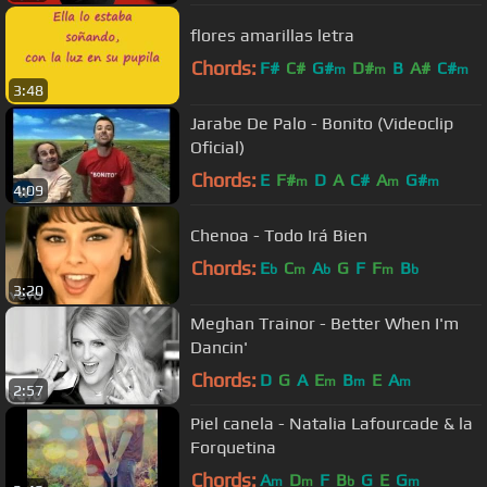
flores amarillas letra
Chords:
F#
C#
G#
D#
B
A#
C#
m
m
m
3:48
Jarabe De Palo - Bonito (Videoclip
Oficial)
Chords:
E
F#
D
A
C#
A
G#
m
m
m
4:09
Chenoa - Todo Irá Bien
Chords:
E
C
A
G
F
F
B
b
m
b
m
b
3:20
Meghan Trainor - Better When I'm
Dancin'
Chords:
D
G
A
E
B
E
A
m
m
m
2:57
Piel canela - Natalia Lafourcade & la
Forquetina
Chords:
A
D
F
B
G
E
G
m
m
b
m