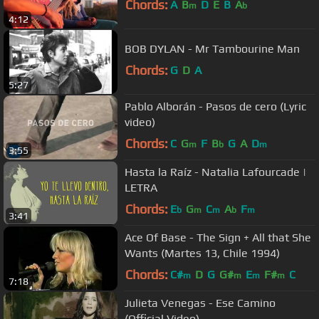
Chords:
A
B
D
E
B
A
m
b
4:12
BOB DYLAN - Mr Tambourine Man
Chords:
G
D
A
5:27
Pablo Alborán - Pasos de cero (Lyric
video)
Chords:
C
G
F
B
G
A
D
m
b
m
3:55
Hasta la Raíz - Natalia Lafourcade |
LETRA
Chords:
E
G
C
A
F
b
m
m
b
m
3:41
Ace Of Base - The Sign + All that She
Wants (Martes 13, Chile 1994)
Chords:
C#
D
G
G#
E
F#
C
m
m
m
m
7:18
Julieta Venegas - Ese Camino
(Official Video)