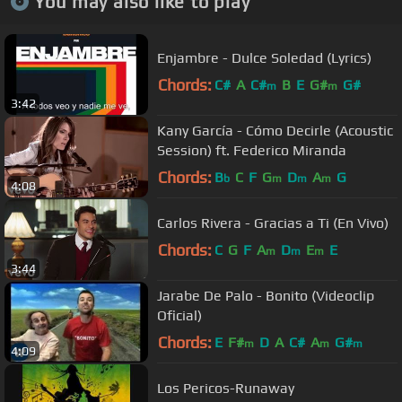
You may also like to play
Enjambre - Dulce Soledad (Lyrics)
Chords:
C#
A
C#
B
E
G#
G#
m
m
3:42
Kany García - Cómo Decirle (Acoustic
Session) ft. Federico Miranda
Chords:
B
C
F
G
D
A
G
b
m
m
m
4:08
Carlos Rivera - Gracias a Ti (En Vivo)
Chords:
C
G
F
A
D
E
E
m
m
m
3:44
Jarabe De Palo - Bonito (Videoclip
Oficial)
Chords:
E
F#
D
A
C#
A
G#
m
m
m
4:09
Los Pericos-Runaway