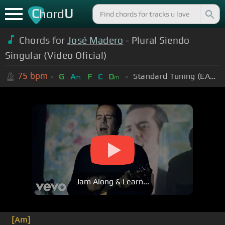
C
U
hord
Chords for
José Madero
- Plural Siendo
Singular (Video Oficial)
75
bpm
Standard Tuning (EADGBE)
G
A
F
C
D
m
m
Jam Along & Learn...
[Am]