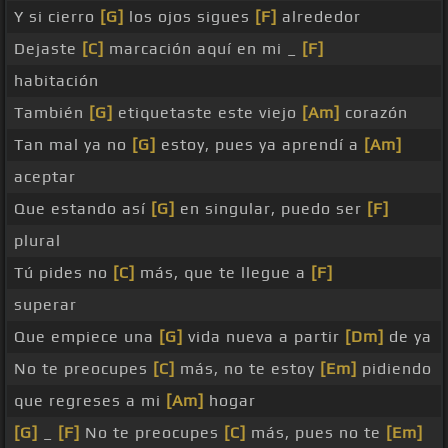
Y si cierro
[G]
los ojos sigues
[F]
alrededor
Dejaste
[C]
marcación aquí en mi _
[F]
habitación
También
[G]
etiquetaste este viejo
[Am]
corazón
Tan mal ya no
[G]
estoy, pues ya aprendí a
[Am]
aceptar
Que estando así
[G]
en singular, puedo ser
[F]
plural
Tú pides no
[C]
más, que te llegue a
[F]
superar
Que empiece una
[G]
vida nueva a partir
[Dm]
de ya
No te preocupes
[C]
más, no te estoy
[Em]
pidiendo
que regreses a mi
[Am]
hogar
[G]
_
[F]
No te preocupes
[C]
más, pues no te
[Em]