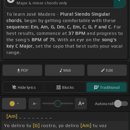
Major & minor chords only
To learn José Madero -
Plural Siendo Singular
chords
, begin by getting comfortable with these
sequence: Em, Am, G, Dm, C, Em, C, G, F and C
. For
best results, commence at
37 BPM
and progress to
the song's
BPM of 75
. With an eye on the
song's
key C Major
, set the capo that best suits your vocal
range.
PDF
Midi
Edit
Hide lyrics
Blocks
Traditional
Autoscroll
[Am]
_ _ _ _ _ _ _ _
Yo deliro tu
[G]
rostro, yo deliro
[Am]
tu voz