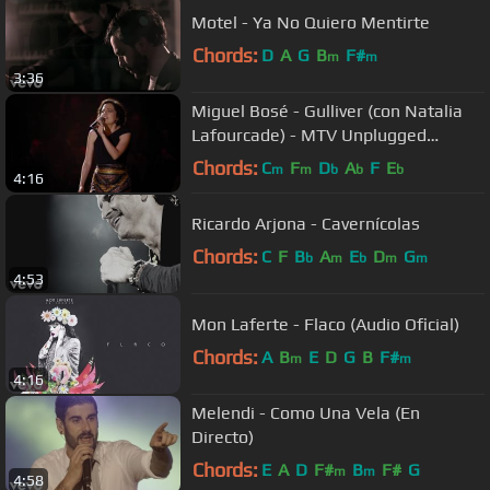
Motel - Ya No Quiero Mentirte
Chords:
D
A
G
B
F#
m
m
3:36
Miguel Bosé - Gulliver (con Natalia
Lafourcade) - MTV Unplugged
(Videoclip Oficial)
Chords:
C
F
D
A
F
E
m
m
b
b
b
4:16
Ricardo Arjona - Cavernícolas
Chords:
C
F
B
A
E
D
G
b
m
b
m
m
4:53
Mon Laferte - Flaco (Audio Oficial)
Chords:
A
B
E
D
G
B
F#
m
m
4:16
Melendi - Como Una Vela (En
Directo)
Chords:
E
A
D
F#
B
F#
G
m
m
4:58