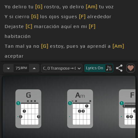
Yo deliro tu
[G]
rostro, yo deliro
[Am]
tu voz
Y si cierro
[G]
los ojos sigues
[F]
alrededor
Dejaste
[C]
marcación aquí en mi
[F]
habitación
Tan mal ya no
[G]
estoy, pues ya aprendí a
[Am]
aceptar
Tú pides no
[C]
más, que te llegue a
[F]
Lyrics
On
75
BPM
G
A
F
m
1
1
1
1
1
1
1
2
3
2
2
3
3
4