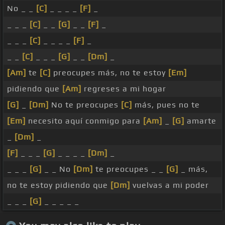
No _ _
[C]
_ _ _ _
[F]
_
_ _ _
[C]
_ _
[G]
_ _
[F]
_
_ _ _
[C]
_ _ _ _
[F]
_
_ _
[C]
_ _ _
[G]
_ _
[Dm]
_
[Am]
te
[C]
preocupes más, no te estoy
[Em]
pidiendo que
[Am]
regreses a mi hogar
[G]
_
[Dm]
No te preocupes
[C]
más, pues no te
[Em]
necesito aquí conmigo para
[Am]
_
[G]
amarte
_
[Dm]
_
[F]
_ _ _
[G]
_ _ _ _
[Dm]
_
_ _ _
[G]
_ _ No
[Dm]
te preocupes _ _
[G]
_ más,
no te estoy pidiendo que
[Dm]
vuelvas a mi poder
_ _ _
[G]
_ _ _ _ _