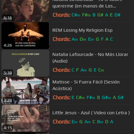
quererme (en manos de Los
Macorinos)
Chords:
C#
F#
B
G#
A
E
D#
m
m
6:16
REM Losing My Religion Esp
Chords:
A
D
E
G
F
A
C
m
m
m
4:26
Natalia Lafourcade - No Más Llorar
(Audio)
Chords:
C
F
A
G
E
C
m
m
5:38
Matisse - Si Fuera Fácil (Sesión
Acústica)
Chords:
E
C#
F#
B
G#
A
G#
m
m
m
3:28
Little Jesus - Azul ( Video con Letra )
Chords:
E
G
A
C
B
D
A
m
m
m
4:15