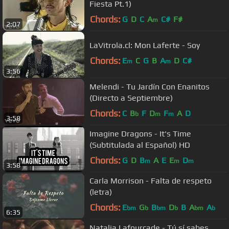
Fiesta Pt.1)
Chords:
G
D
C
A
C#
F#
m
2:07
LaVitrola.cl: Mon Laferte - Soy
Chords:
E
C
G
B
A
D
C#
m
m
3:56
Melendi - Tu Jardín Con Enanitos
(Directo a Septiembre)
Chords:
C
B
F
D
F
A
D
b
m
m
3:58
Imagine Dragons - It's Time
(Subtitulada al Español) HD
Chords:
G
D
B
A
E
E
D
m
m
m
3:58
Carla Morrison - Falta de respeto
(letra)
Chords:
E
G
B
D
B
A
A
bm
b
bm
b
bm
b
6:35
Natalia Lafourcade - Tú sí sabes