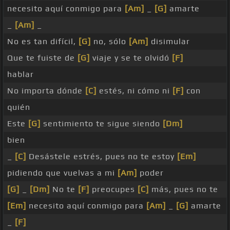
necesito aquí conmigo para
[Am]
_
[G]
amarte
_
[Am]
_
No es tan difícil,
[G]
no, sólo
[Am]
disimular
Que te fuiste de
[G]
viaje y se te olvidó
[F]
hablar
No importa dónde
[C]
estés, ni cómo ni
[F]
con
quién
Este
[G]
sentimiento te sigue siendo
[Dm]
bien
_
[C]
Desástele estrés, pues no te estoy
[Em]
pidiendo que vuelvas a mi
[Am]
poder
[G]
_
[Dm]
No te
[F]
preocupes
[C]
más, pues no te
[Em]
necesito aquí conmigo para
[Am]
_
[G]
amarte
_
[F]