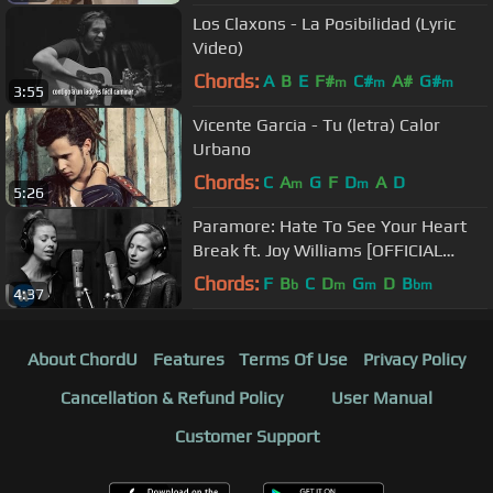
Los Claxons - La Posibilidad (Lyric
Video)
Chords:
A
B
E
F#
C#
A#
G#
m
m
m
3:55
Vicente Garcia - Tu (letra) Calor
Urbano
Chords:
C
A
G
F
D
A
D
m
m
5:26
Paramore: Hate To See Your Heart
Break ft. Joy Williams [OFFICIAL
VIDEO]
Chords:
F
B
C
D
G
D
B
b
m
m
bm
4:37
About ChordU
Features
Terms Of Use
Privacy Policy
Cancellation & Refund Policy
User Manual
Customer Support