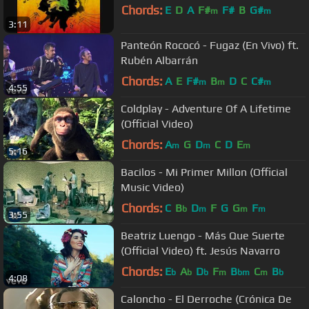
Chords:
E
D
A
F#
F#
B
G#
m
m
3:11
Panteón Rococó - Fugaz (En Vivo) ft.
Rubén Albarrán
Chords:
A
E
F#
B
D
C
C#
m
m
m
4:55
Coldplay - Adventure Of A Lifetime
(Official Video)
Chords:
A
G
D
C
D
E
m
m
m
5:16
Bacilos - Mi Primer Millon (Official
Music Video)
Chords:
C
B
D
F
G
G
F
b
m
m
m
3:55
Beatriz Luengo - Más Que Suerte
(Official Video) ft. Jesús Navarro
Chords:
E
A
D
F
B
C
B
b
b
b
m
bm
m
b
4:08
Caloncho - El Derroche (Crónica De