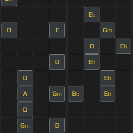
E
b
D
F
G
m
D
E
b
D
E
b
D
E
b
A
G
B
E
m
b
b
D
G
D
m