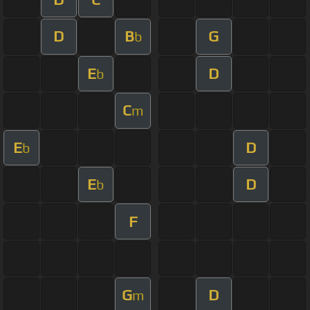
D
B
G
b
E
D
b
C
m
E
D
b
E
D
b
F
G
D
m