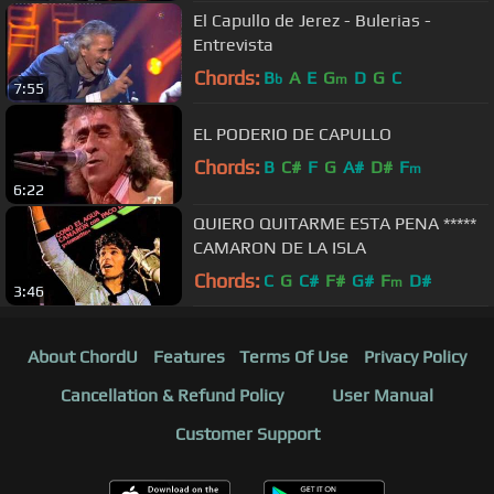
El Capullo de Jerez - Bulerias -
Entrevista
Chords:
B
A
E
G
D
G
C
b
m
7:55
EL PODERIO DE CAPULLO
Chords:
B
C#
F
G
A#
D#
F
m
6:22
QUIERO QUITARME ESTA PENA *****
CAMARON DE LA ISLA
Chords:
C
G
C#
F#
G#
F
D#
m
3:46
About ChordU
Features
Terms Of Use
Privacy Policy
Cancellation & Refund Policy
User Manual
Customer Support