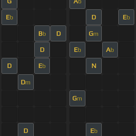
G
A
b
E
D
E
b
b
B
D
G
b
m
D
E
A
b
b
D
E
N
b
D
m
G
m
D
E
b