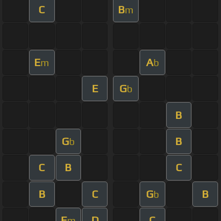
C
B
m
E
A
m
b
E
G
b
B
G
B
b
C
B
C
B
C
G
B
b
E
D
C
m