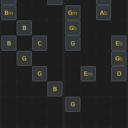
B
G
A
m
m
b
B
G
b
B
C
G
E
b
G
G
b
G
E
D
m
B
G