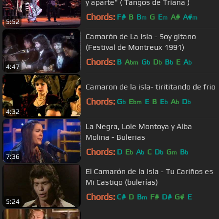
y aparte" ( Tangos de Triana )
Chords:
F#
B
B
G
E
A#
A#
m
m
m
5:52
Camarón de La Isla - Soy gitano
(Festival de Montreux 1991)
Chords:
B
A
G
D
B
E
A
bm
b
b
b
b
4:47
Camaron de la isla- tirititando de frio
Chords:
G
E
E
B
E
A
D
b
bm
b
b
b
4:32
La Negra, Lole Montoya y Alba
Molina - Bulerias
Chords:
D
E
A
C
D
G
B
b
b
b
m
b
7:36
El Camarón de la Isla - Tu Cariños es
Mi Castigo (bulerías)
Chords:
C#
D
B
F#
D#
G#
E
m
5:24