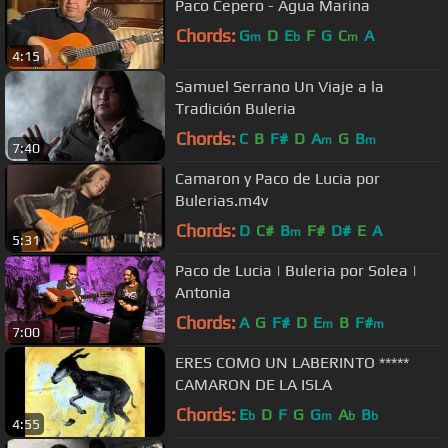
Paco Cepero - Agua Marina
Chords:
G
D
E
F
G
C
A
m
b
m
4:15
Samuel Serrano Un Viaje a la
Tradición Buleria
Chords:
C
B
F#
D
A
G
B
m
m
7:40
Camaron y Paco de Lucia por
Bulerias.m4v
Chords:
D
C#
B
F#
D#
E
A
m
5:31
Paco de Lucia | Buleria por Solea |
Antonia
Chords:
A
G
F#
D
E
B
F#
m
m
7:00
ERES COMO UN LABERINTO *****
CAMARON DE LA ISLA
Chords:
E
D
F
G
G
A
B
b
m
b
b
4:55