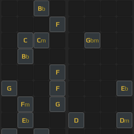
B
b
F
C
C
G
m
bm
B
b
F
G
F
E
b
F
G
m
E
D
D
b
m