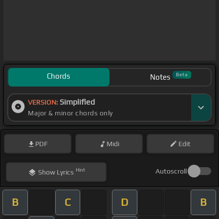
Chords
Beta
Notes
Simplified
VERSION:
Major & minor chords only
PDF
Midi
Edit
Hint
Autoscroll
Show
Lyrics
B
C
D
B