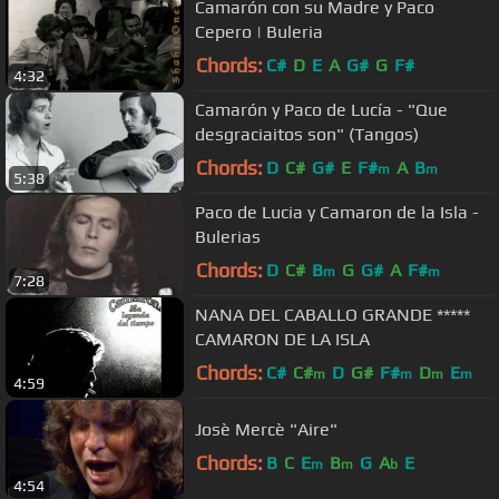
Camarón con su Madre y Paco
Cepero | Buleria
Chords:
C#
D
E
A
G#
G
F#
4:32
Camarón y Paco de Lucía - "Que
desgraciaitos son" (Tangos)
Chords:
D
C#
G#
E
F#
A
B
m
m
5:38
Paco de Lucia y Camaron de la Isla -
Bulerias
Chords:
D
C#
B
G
G#
A
F#
m
m
7:28
NANA DEL CABALLO GRANDE *****
CAMARON DE LA ISLA
Chords:
C#
C#
D
G#
F#
D
E
m
m
m
m
4:59
Josè Mercè "Aire"
Chords:
B
C
E
B
G
A
E
m
m
b
4:54