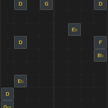
D
G
D
E
b
D
F
B
b
E
b
D
G
m