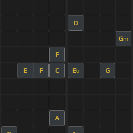
D
G
m
F
E
F
C
E
G
b
A