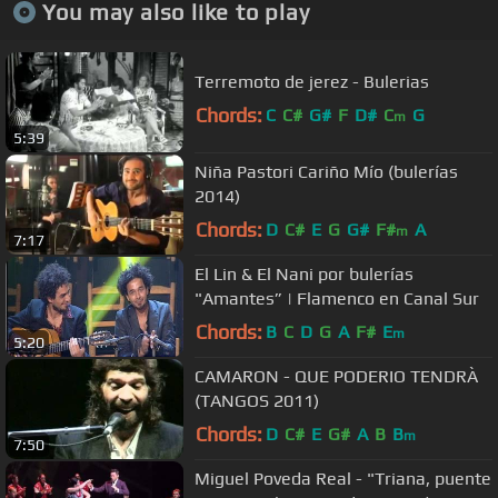
You may also like to play
Terremoto de jerez - Bulerias
Chords:
C
C#
G#
F
D#
C
G
m
5:39
Niña Pastori Cariño Mío (bulerías
2014)
Chords:
D
C#
E
G
G#
F#
A
m
7:17
El Lin & El Nani por bulerías
"Amantes” | Flamenco en Canal Sur
Chords:
B
C
D
G
A
F#
E
m
5:20
CAMARON - QUE PODERIO TENDRÀ
(TANGOS 2011)
Chords:
D
C#
E
G#
A
B
B
m
7:50
Miguel Poveda Real - "Triana, puente