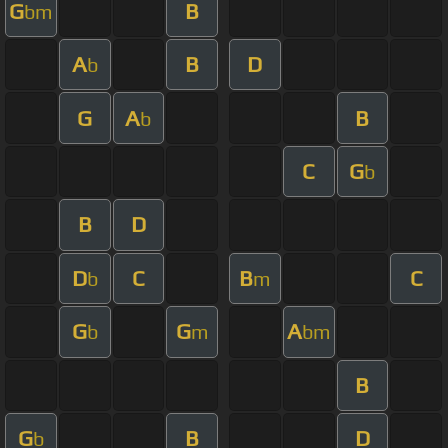
G
B
bm
A
B
D
b
G
A
B
b
C
G
b
B
D
D
C
B
C
b
m
G
G
A
b
m
bm
B
G
B
D
b