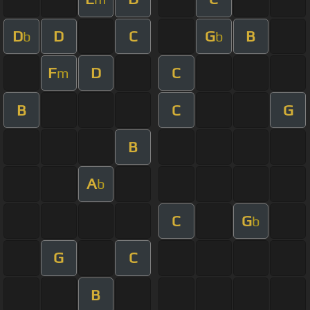
D
D
C
G
B
b
b
F
D
C
m
B
C
G
B
A
b
C
G
b
G
C
B