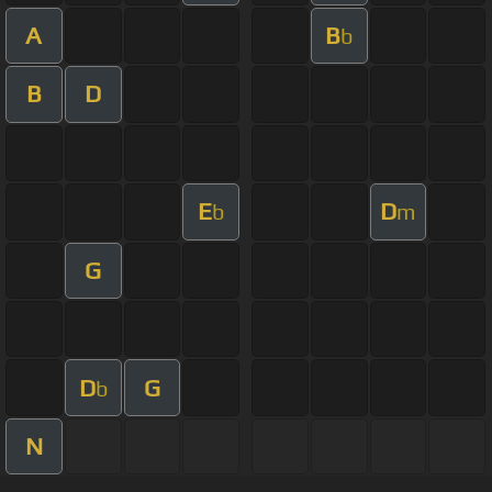
A
B
b
B
D
E
D
b
m
G
D
G
b
N