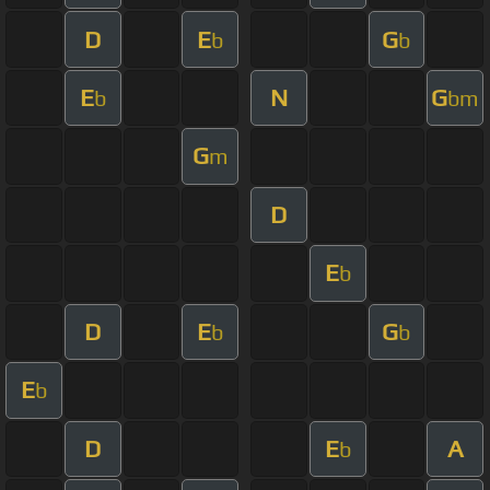
D
E
G
b
b
E
N
G
b
bm
G
m
D
E
b
D
E
G
b
b
E
b
D
E
A
b