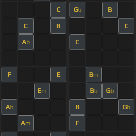
C
G
B
b
C
B
C
A
C
b
F
E
B
m
E
B
G
m
b
b
A
B
G
b
b
A
F
m