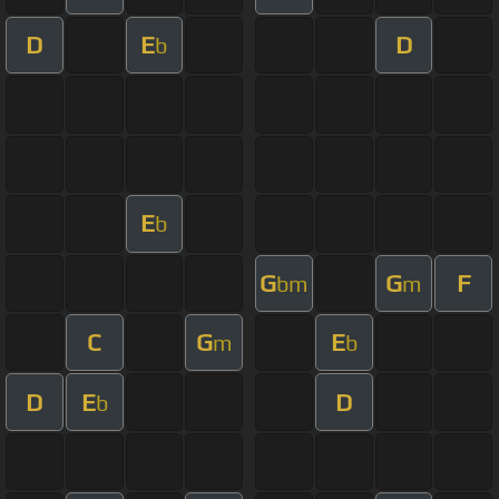
D
E
D
b
E
b
G
G
F
bm
m
C
G
E
m
b
D
E
D
b