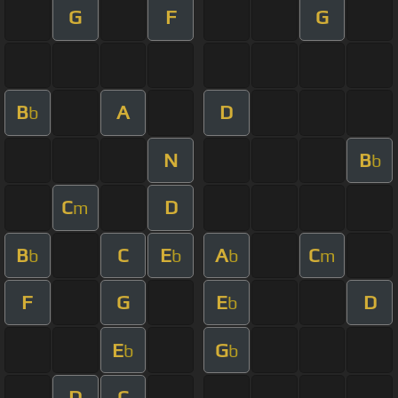
G
F
G
B
A
D
b
N
B
b
C
D
m
B
C
E
A
C
b
b
b
m
F
G
E
D
b
E
G
b
b
D
C