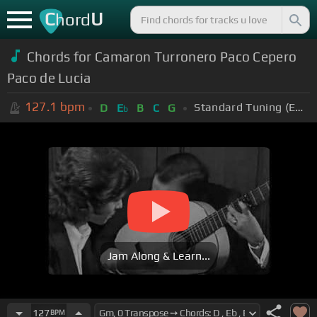
C
U
hord
Chords for Camaron Turronero Paco Cepero
Paco de Lucia
127.1
bpm
Standard Tuning (EADGBE)
D
E
B
C
G
b
Jam Along & Learn...
127
BPM