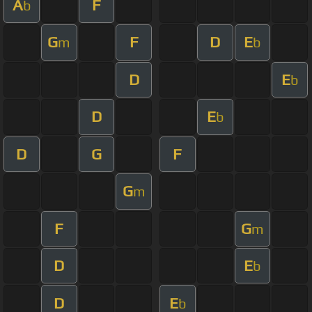
A
F
b
G
F
D
E
m
b
D
E
b
D
E
b
D
G
F
G
m
F
G
m
D
E
b
D
E
b