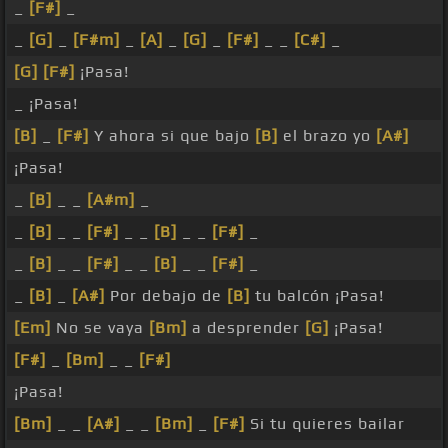
_
[F#]
_
_
[G]
_
[F#m]
_
[A]
_
[G]
_
[F#]
_ _
[C#]
_
[G]
[F#]
¡Pasa!
_ ¡Pasa!
[B]
_
[F#]
Y ahora si que bajo
[B]
el brazo yo
[A#]
¡Pasa!
_
[B]
_ _
[A#m]
_
_
[B]
_ _
[F#]
_ _
[B]
_ _
[F#]
_
_
[B]
_ _
[F#]
_ _
[B]
_ _
[F#]
_
_
[B]
_
[A#]
Por debajo de
[B]
tu balcón ¡Pasa!
[Em]
No se vaya
[Bm]
a desprender
[G]
¡Pasa!
[F#]
_
[Bm]
_ _
[F#]
¡Pasa!
[Bm]
_ _
[A#]
_ _
[Bm]
_
[F#]
Si tu quieres bailar