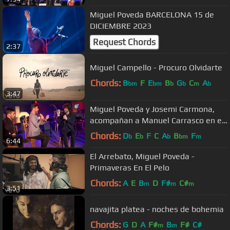
Miguel Poveda BARCELONA 15 de
DICIEMBRE 2023
Request Chords
2:37
Miguel Campello - Procuro Olvidarte
Chords:
B
F
E
B
G
C
A
bm
bm
b
b
m
b
3:47
Miguel Poveda y Josemi Carmona,
acompañan a Manuel Carrasco en el
tema "Espera un momento"
Chords:
D
E
F
C
A
B
F
b
b
b
bm
m
6:44
El Arrebato, Miguel Poveda -
Primaveras En El Pelo
Chords:
A
E
B
D
F#
C#
m
m
m
3:51
navajita platea - noches de bohemia
Chords:
G
D
A
F#
B
F#
C#
m
m