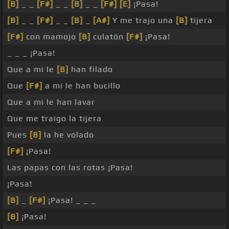
[B]
_ _
[F#]
_ _
[B]
_ _
[F#]
[E]
¡Pasa!
[B]
_ _
[F#]
_ _
[B]
_
[A#]
Y me trajo una
[B]
tijera
[F#]
con mamojo
[B]
culatón
[F#]
¡Pasa!
_ _ _ ¡Pasa!
Que a mi le
[B]
han filado
Que
[F#]
a mi le han bucillo
Que a mi le han lavar
Que me traigo la tijera
Pues
[B]
la he volado
[F#]
¡Pasa!
Las papas con las rotas ¡Pasa!
¡Pasa!
[B]
_
[F#]
¡Pasa! _ _ _
[B]
¡Pasa!