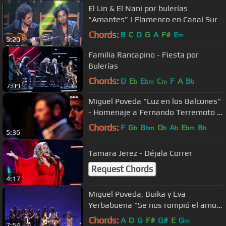
El Lin & El Nani por bulerías
"Amantes” | Flamenco en Canal Sur
Chords:
B
C
D
G
A
F#
E
m
5:20
Familia Rancapino - Fiesta por
Bulerías
Chords:
D
E
E
C
F
A
B
b
bm
m
b
7:09
Miguel Poveda "Luz en los Balcones"
- Homenaje a Fernando Terremoto -
Sala BBK Bilbao - 29.06.2011
Chords:
F
G
B
D
A
E
B
b
bm
b
b
bm
b
5:36
Tamara Jerez - Déjala Correr
Request Chords
4:17
Miguel Poveda, Buika y Eva
Yerbabuena "Se nos rompió el amor"
- La Noche en Blanco - 13.09.2008
Chords:
A
D
G
F#
G#
E
G
m
7:54