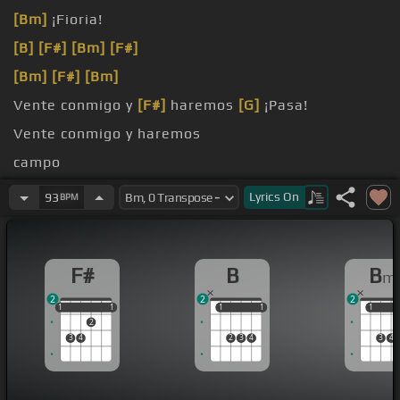
[Bm]
¡Fioria!
[B]
[F#]
[Bm]
[F#]
[Bm]
[F#]
[Bm]
Vente conmigo y
[F#]
haremos
[G]
¡Pasa!
Vente conmigo y haremos
campo
casita
[Bm]
en el campo
Lyrics
On
93
BPM
F#
B
B
m
2
2
2
1
1
1
1
1
1
1
1
1
1
1
2
3
4
2
3
4
3
4