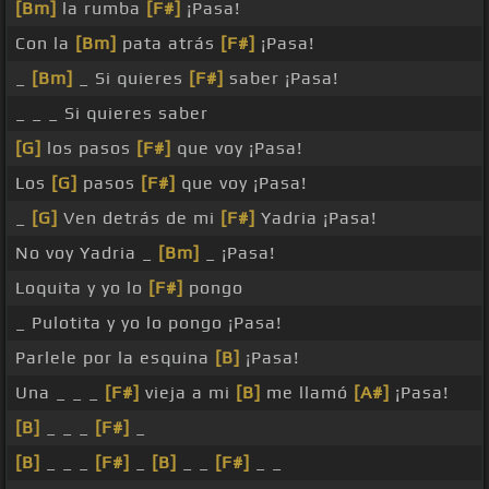
[Bm]
la rumba
[F#]
¡Pasa!
Con la
[Bm]
pata atrás
[F#]
¡Pasa!
_
[Bm]
_ Si quieres
[F#]
saber ¡Pasa!
_ _ _ Si quieres saber
[G]
los pasos
[F#]
que voy ¡Pasa!
Los
[G]
pasos
[F#]
que voy ¡Pasa!
_
[G]
Ven detrás de mi
[F#]
Yadria ¡Pasa!
No voy Yadria _
[Bm]
_ ¡Pasa!
Loquita y yo lo
[F#]
pongo
_ Pulotita y yo lo pongo ¡Pasa!
Parlele por la esquina
[B]
¡Pasa!
Una _ _ _
[F#]
vieja a mi
[B]
me llamó
[A#]
¡Pasa!
[B]
_ _ _
[F#]
_
[B]
_ _ _
[F#]
_
[B]
_ _
[F#]
_ _