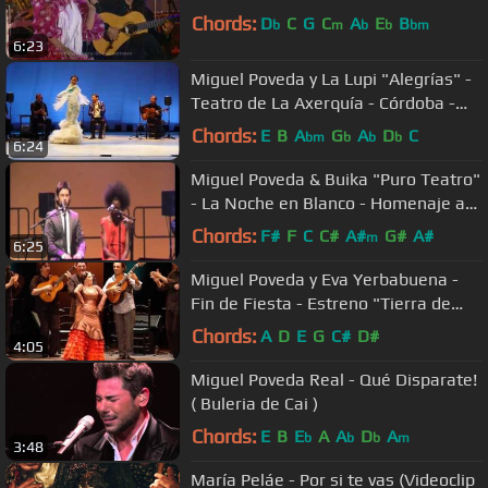
Chords:
D
C
G
C
A
E
B
b
m
b
b
bm
6:23
Miguel Poveda y La Lupi "Alegrías" -
Teatro de La Axerquía - Córdoba -
11.07.2012
Chords:
E
B
A
G
A
D
C
bm
b
b
b
6:24
Miguel Poveda & Buika "Puro Teatro"
- La Noche en Blanco - Homenaje a
Pedro Almodóvar 13.09.2008
Chords:
F#
F
C
C#
A#
G#
A#
m
6:25
Miguel Poveda y Eva Yerbabuena -
Fin de Fiesta - Estreno "Tierra de
Calma" - 28.09.2006
Chords:
A
D
E
G
C#
D#
4:05
Miguel Poveda Real - Qué Disparate!
( Buleria de Cai )
Chords:
E
B
E
A
A
D
A
b
b
b
m
3:48
María Peláe - Por si te vas (Videoclip