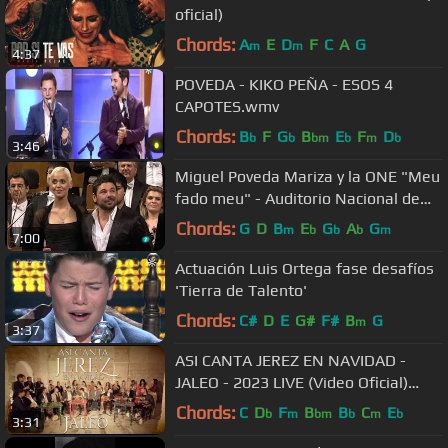
oficial)
Chords:
A
E
D
F
C
A
G
m
m
4:37
POVEDA - KIKO PEÑA - ESOS 4
CAPOTES.wmv
Chords:
B
F
G
B
E
F
D
b
b
bm
b
m
b
3:46
Miguel Poveda Mariza y la ONE "Meu
fado meu" - Auditorio Nacional de
Madrid - 12.06.2010
Chords:
G
D
B
E
G
A
G
m
b
b
b
m
7:00
Actuación Luis Ortega fase desafíos
'Tierra de Talento'
Chords:
C#
D
E
G#
F#
B
G
m
3:37
ASI CANTA JEREZ EN NAVIDAD -
JALEO - 2023 LIVE (Video Oficial)
#asicantajerez en navidad
Chords:
C
D
F
B
B
C
E
b
m
bm
b
m
b
3:31