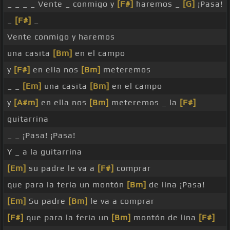
_ _ _ _ Vente _ conmigo y
[F#]
haremos _
[G]
¡Pasa!
_
[F#]
_
Vente conmigo y haremos
una casita
[Bm]
en el campo
y
[F#]
en ella nos
[Bm]
meteremos
_ _
[Em]
una casita
[Bm]
en el campo
y
[A#m]
en ella nos
[Bm]
meteremos _ la
[F#]
guitarrina
_ _ ¡Pasa! ¡Pasa!
Y _ a la guitarrina
[Em]
su padre le va a
[F#]
comprar
que para la feria un montón
[Bm]
de lina ¡Pasa!
[Em]
Su padre
[Bm]
le va a comprar
[F#]
que para la feria un
[Bm]
montón de lina
[F#]