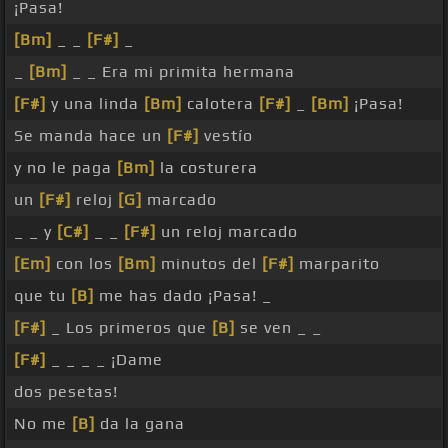
¡Pasa!
[Bm]
_ _
[F#]
_
_
[Bm]
_ _ Era mi primita hermana
[F#]
y una linda
[Bm]
calotera
[F#]
_
[Bm]
¡Pasa!
Se manda hace un
[F#]
vestío
y no le paga
[Bm]
la costurera
un
[F#]
reloj
[G]
marcado
_ _ y
[C#]
_ _
[F#]
un reloj marcado
[Em]
con los
[Bm]
minutos del
[F#]
marparito
que tu
[B]
me has dado ¡Pasa! _
[F#]
_ Los primeros que
[B]
se ven _ _
[F#]
_ _ _ _ ¡Dame
dos pesetas!
No me
[B]
da la gana