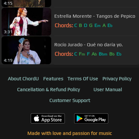
4:15
Estrella Morente - Tangos de Pepico
Chords:
C
B
D
G
E
A
E
m
b
3:31
Rocío Jurado - Qué no daría yo.
Chords:
C
F
F
A
B
B
E
m
b
bm
b
b
4:19
About ChordU
Features
Terms Of Use
Privacy Policy
Cancellation & Refund Policy
User Manual
Customer Support
Made with love and passion for music