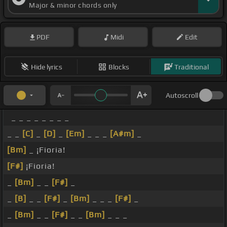
Major & minor chords only
PDF
Midi
Edit
Hide lyrics
Blocks
Traditional
Autoscroll
_ _ _ _ _ _ _ _
_ _
[C]
_
[D]
_
[Em]
_ _ _
[A#m]
_
[Bm]
_ ¡Fioria!
[F#]
¡Fioria!
_
[Bm]
_ _
[F#]
_
_
[B]
_ _
[F#]
_
[Bm]
_ _ _
[F#]
_
_
[Bm]
_ _
[F#]
_ _
[Bm]
_ _ _