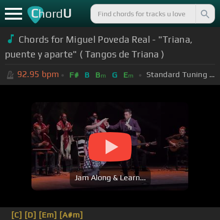
C
U
hord
Chords for Miguel Poveda Real - "Triana,
puente y aparte" ( Tangos de Triana )
92.95
bpm
Standard Tuning (EADGBE)
F#
B
B
G
E
m
m
Jam Along & Learn...
[C]
[D]
[Em]
[A#m]