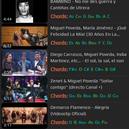
BAMBINO - No me des guerra y
Cantiñas de Utrera
Chords:
A
C
G
G
B
A
C
b
m
m
b
4:44
Miguel Poveda, María Jiménez - ¡Qué
Felicidad La Mía! (30 Años En La
Música)
Chords:
E
A
B
B
F
C
D
b
b
b
bm
b
6:11
Diego Carrasco, Miguel Poveda, India
Martinez, etc... - El sol, la sal, el son
Chords:
F#
D
C#
E
C#
B
G#
m
m
2:59
Zenet & Miguel Poveda "Soñar
contigo" (directo Canal +)
Chords:
G
E
B
B
D
D
C
m
b
bm
b
m
m
5:13
Demarco Flamenco - Alegría
(Videoclip Oficial)
Chords:
G
B
A
A
G
F
bm
b
b
m
3:17