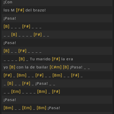
¡Con
los M
[F#]
del brazo!
¡Pasa!
[B]
_ _ _
[F#]
_ _ _
_ _
[B]
_ _ _ _
[F#]
_ _
¡Pasa!
[B]
_ _
[F#]
_ _ _ _
_ _ _ _
[B]
_ Tu marido
[F#]
la era
yo
[B]
con la de bailar
[C#m]
[B]
¡Pasa! _ _
[F#]
_
[Bm]
_ _
[F#]
_ _
[Bm]
_ _
[F#]
_
_
[B]
_ _
[F#]
_ ¡Pasa! _ _
_ _
[Em]
_ _ _ _
[Bm]
_
[F#]
¡Pasa!
[Bm]
_ _
[Em]
_
[Bm]
¡Pasa!