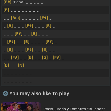
[F#]
¡Pasa! _ _ _ _ _
[B]
_ _ _ _ _ _ _ _
_ _
[Bm]
_ _ _ _ _
[F#]
_
_
[B]
_ _ _
[F#]
_ _ _
[B]
_
_ _ _
[F#]
_ _
[B]
_ _ _
_
[F#]
_ _
[B]
_ _ _ _
[F#]
_
_
[B]
_ _ _
[F#]
_ _
[B]
_ _
_ _
[F#]
_ _
[B]
_ _
[G]
_
[F#]
_
[B]
_ _
[N]
_ _ _ _ _ _
_ _ _ _ _ _ _ _
_ _ _ _ _ _ _ _
You may also like to play
Rocio Jurado y Tomatito "Bulerias"