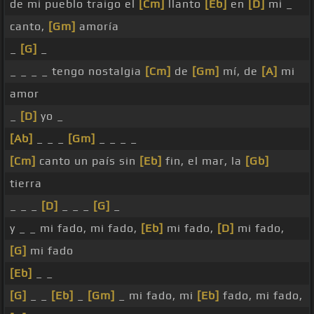
de mi pueblo traigo el
[Cm]
llanto
[Eb]
en
[D]
mi _
canto,
[Gm]
amoría
_
[G]
_
_ _ _ _ tengo nostalgia
[Cm]
de
[Gm]
mí, de
[A]
mi
amor
_
[D]
yo _
[Ab]
_ _ _
[Gm]
_ _ _ _
[Cm]
canto un país sin
[Eb]
fin, el mar, la
[Gb]
tierra
_ _ _
[D]
_ _ _
[G]
_
y _ _ mi fado, mi fado,
[Eb]
mi fado,
[D]
mi fado,
[G]
mi fado
[Eb]
_ _
[G]
_ _
[Eb]
_
[Gm]
_ mi fado, mi
[Eb]
fado, mi fado,