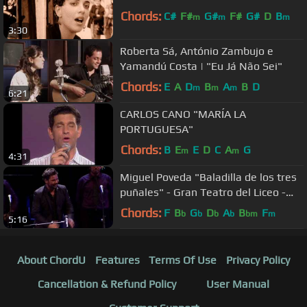
Chords:
C#
F#
G#
F#
G#
D
B
m
m
m
3:30
Roberta Sá, António Zambujo e
Yamandú Costa | "Eu Já Não Sei"
Chords:
E
A
D
B
A
B
D
m
m
m
6:21
CARLOS CANO "MARÍA LA
PORTUGUESA"
Chords:
B
E
E
D
C
A
G
m
m
4:31
Miguel Poveda "Baladilla de los tres
puñales" - Gran Teatro del Liceo -
Barcelona_ 07.12.2009
Chords:
F
B
G
D
A
B
F
b
b
b
b
bm
m
5:16
About ChordU
Features
Terms Of Use
Privacy Policy
Cancellation & Refund Policy
User Manual