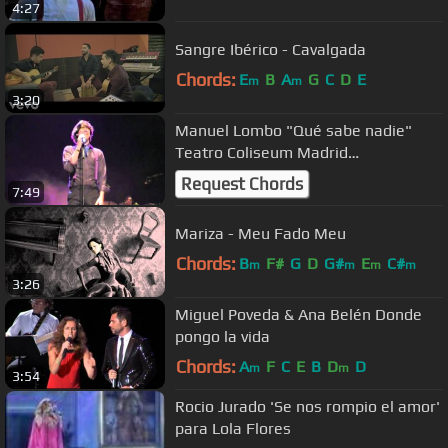
4:27
Sangre Ibérico - Cavalgada
Chords:
E
B
A
G
C
D
E
m
m
3:20
Manuel Lombo "Qué sabe nadie"
Teatro Coliseum Madrid
(09/03/2011)
Request Chords
7:49
Mariza - Meu Fado Meu
Chords:
B
F#
G
D
G#
E
C#
m
m
m
m
3:26
Miguel Poveda & Ana Belén Donde
pongo la vida
Chords:
A
F
C
E
B
D
D
m
m
3:54
Rocio Jurado 'Se nos rompio el amor'
para Lola Flores