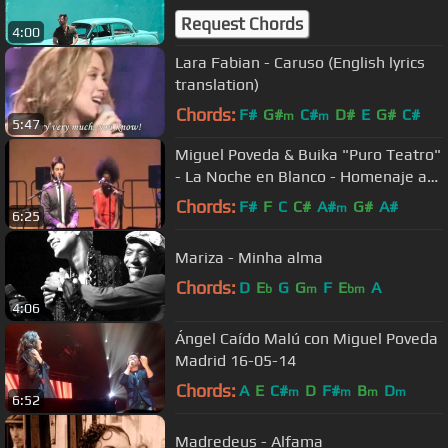
Request Chords
4:00
Lara Fabian - Caruso (English lyrics
translation)
Chords:
F#
G#
C#
D#
E
G#
C#
m
m
5:47
Miguel Poveda & Buika "Puro Teatro"
- La Noche en Blanco - Homenaje a
Pedro Almodóvar 13.09.2008
Chords:
F#
F
C
C#
A#
G#
A#
m
6:25
Mariza - Minha alma
Chords:
D
E
G
G
F
E
A
b
m
bm
4:06
Ángel Caído Malú con Miguel Poveda
Madrid 16-05-14
Chords:
A
E
C#
D
F#
B
D
m
m
m
m
6:52
Madredeus - Alfama