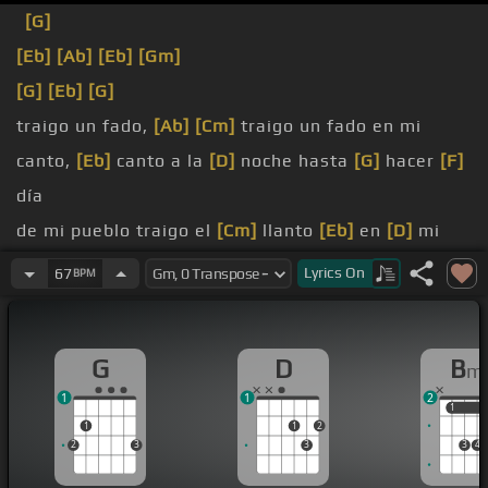
[G]
[Eb]
[Ab]
[Eb]
[Gm]
[G]
[Eb]
[G]
traigo un fado,
[Ab]
[Cm]
traigo un fado en mi
canto,
[Eb]
canto a la
[D]
noche hasta
[G]
hacer
[F]
día
de mi pueblo traigo el
[Cm]
llanto
[Eb]
en
[D]
mi
canto,
[Gm]
amoría
Lyrics
On
67
BPM
tengo nostalgia
[Cm]
de
[Gm]
mí, de
[A]
mi amor
[Ab]
[Gm]
G
D
B
m
[Cm]
canto un país sin
[Eb]
fin, el mar, la
[Gb]
1
1
2
tierra
1
1
1
1
2
2
3
3
3
4