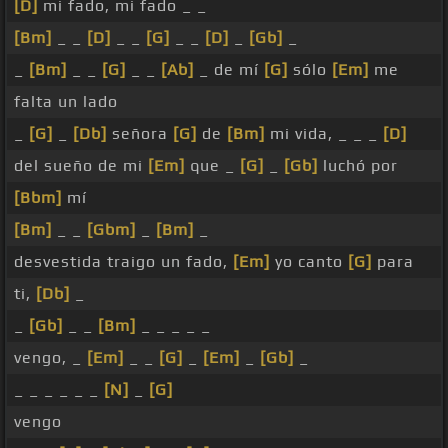
[D]
mi fado, mi fado _ _
[Bm]
_ _
[D]
_ _
[G]
_ _
[D]
_
[Gb]
_
_
[Bm]
_ _
[G]
_ _
[Ab]
_ de mí
[G]
sólo
[Em]
me
falta un lado
_
[G]
_
[Db]
señora
[G]
de
[Bm]
mi vida, _ _ _
[D]
del sueño de mi
[Em]
que _
[G]
_
[Gb]
luchó por
[Bbm]
mí
[Bm]
_ _
[Gbm]
_
[Bm]
_
desvestida traigo un fado,
[Em]
yo canto
[G]
para
ti,
[Db]
_
_
[Gb]
_ _
[Bm]
_ _ _ _ _
vengo, _
[Em]
_ _
[G]
_
[Em]
_
[Gb]
_
_ _ _ _ _ _
[N]
_
[G]
vengo