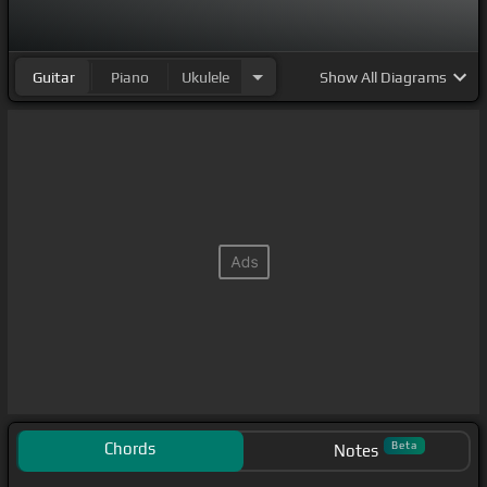
Guitar
Piano
Ukulele
Show
All Diagrams
Chords
Beta
Notes