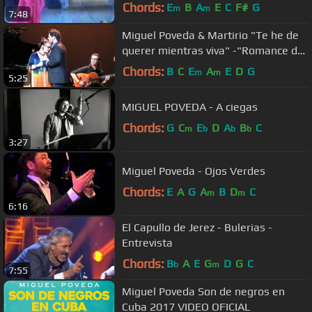
Chords:
E
B
A
E
C
F#
G
m
m
7:48
Miguel Poveda & Martirio "Te he de
querer mientras viva" -"Romance de
valentía" - 08.07.2005
Chords:
B
C
E
A
E
D
G
m
m
5:25
MIGUEL POVEDA - A ciegas
Chords:
G
C
E
D
A
B
C
m
b
b
b
3:27
Miguel Poveda - Ojos Verdes
Chords:
E
A
G
A
B
D
C
m
m
6:16
El Capullo de Jerez - Bulerias -
Entrevista
Chords:
B
A
E
G
D
G
C
b
m
7:55
Miguel Poveda Son de negros en
Cuba 2017 VIDEO OFICIAL