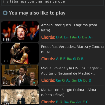
invitábamos con una música que _
You may also like to play
Amália Rodrigues - Lágrima (com
letra)
Chords:
D
A
E
F#
G
B
A
m
m
m
m
3:39
Pequeñas Verdades. Mariza y Concha
Buika
Chords:
A
E
F
B
G
D
B
m
3:09
Miguel Poveda y la ONE "A Ciegas" -
Auditorio Nacional de Madrid -
12.06.2010
Chords:
C
G
A
G
E
B
D
m
b
m
b
b
6:04
Mariza com Sergio Dalma - Alma
(Vídeo Oficial)
Chords:
F
G
D
E
A
E
C
m
m
m
3:11