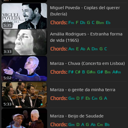
Miguel Poveda - Coplas del querer
(bulería)
Chords:
F
F
D
G
C
B
E
m
b
bm
b
5:35
Amália Rodrigues - Estranha forma
de vida (1965)
Chords:
A
E
A
A
D
G
C
m
b
m
3:33
Mariza - Chuva (Concerto em Lisboa)
Chords:
F#
C#
B
G#
G#
B
A#
m
m
m
5:02
Mariza - o gente da minha terra
Chords:
G
D
F
E
C
G
A
m
b
m
5:33
Mariza - Beijo de Saudade
Chords:
G
D
A
G
A
C
B
m
b
m
b