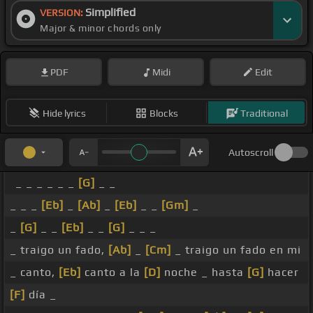
Simplified
VERSION:
Major & minor chords only
PDF
Midi
Edit
Hide lyrics
Blocks
Traditional
Autoscroll
_ _ _ _ _ _
[G]
_ _
_ _ _
[Eb]
_
[Ab]
_
[Eb]
_ _
[Gm]
_
_
[G]
_ _
[Eb]
_ _
[G]
_ _ _
_ traigo un fado,
[Ab]
_
[Cm]
_ traigo un fado en mi
_ canto,
[Eb]
canto a la
[D]
noche _ hasta
[G]
hacer
[F]
día _