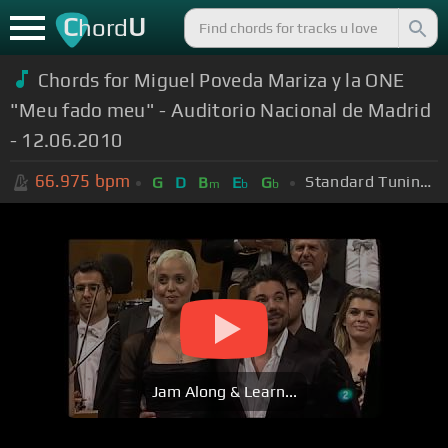
C
U
hord
Chords for Miguel Poveda Mariza y la ONE
"Meu fado meu" - Auditorio Nacional de Madrid
- 12.06.2010
66.975
bpm
Standard Tuning (EADGBE)
G
D
B
E
G
m
b
b
Jam Along & Learn...