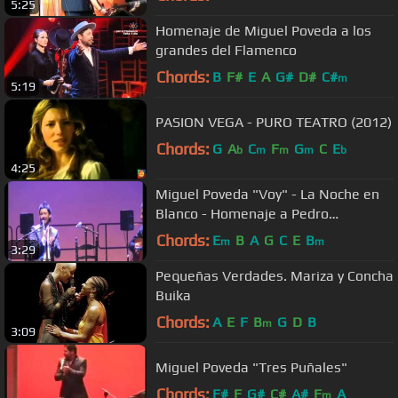
5:25
Homenaje de Miguel Poveda a los
grandes del Flamenco
Chords:
B
F#
E
A
G#
D#
C#
m
5:19
PASION VEGA - PURO TEATRO (2012)
Chords:
G
A
C
F
G
C
E
b
m
m
m
b
4:25
Miguel Poveda "Voy" - La Noche en
Blanco - Homenaje a Pedro
Almodóvar 13.09.2008
Chords:
E
B
A
G
C
E
B
m
m
3:29
Pequeñas Verdades. Mariza y Concha
Buika
Chords:
A
E
F
B
G
D
B
m
3:09
Miguel Poveda "Tres Puñales"
Chords:
F#
F
G#
C#
A#
F
A
m