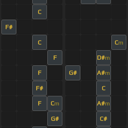
C
F#
C
C
m
F
D#
m
F
G#
A#
m
F#
C
F
C
A#
m
m
G#
C#