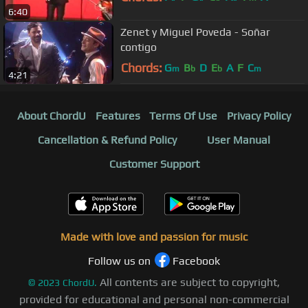
6:40
Zenet y Miguel Poveda - Soñar
contigo
Chords:
G
B
D
E
A
F
C
m
b
b
m
4:21
About ChordU
Features
Terms Of Use
Privacy Policy
Cancellation & Refund Policy
User Manual
Customer Support
Made with love and passion for music
Follow us on
Facebook
All contents are subject to copyright,
©
2023
ChordU.
provided for educational and personal non-commercial