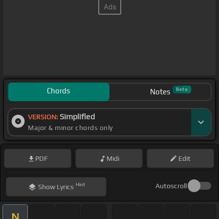
Chords
Beta
Notes
Simplified
VERSION:
Major & minor chords only
PDF
Midi
Edit
Hint
Autoscroll
Show
Lyrics
N