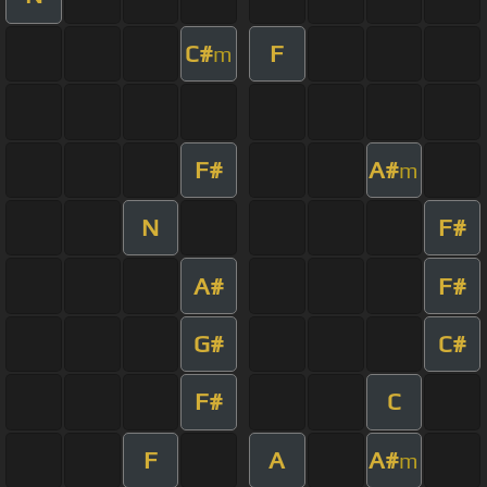
C#
F
m
F#
A#
m
N
F#
A#
F#
G#
C#
F#
C
F
A
A#
m