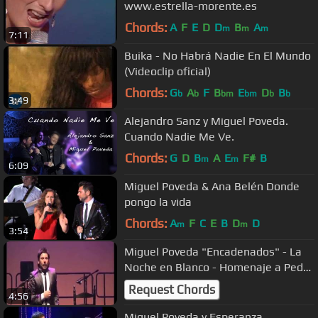
www.estrella-morente.es
Chords:
A
F
E
D
D
B
A
m
m
m
7:11
Buika - No Habrá Nadie En El Mundo
(Videoclip oficial)
Chords:
G
A
F
B
E
D
B
b
b
bm
bm
b
b
3:49
Alejandro Sanz y Miguel Poveda.
Cuando Nadie Me Ve.
Chords:
G
D
B
A
E
F#
B
m
m
6:09
Miguel Poveda & Ana Belén Donde
pongo la vida
Chords:
A
F
C
E
B
D
D
m
m
3:54
Miguel Poveda "Encadenados" - La
Noche en Blanco - Homenaje a Pedro
Almodóvar 13.09.2008
Request Chords
4:56
Miguel Poveda y Esperanza