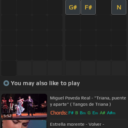
G#
F#
N
You may also like to play
Miguel Poveda Real - "Triana, puente
y aparte" ( Tangos de Triana )
Chords:
F#
B
B
G
E
A#
A#
m
m
m
5:52
Estrella morente - Volver -