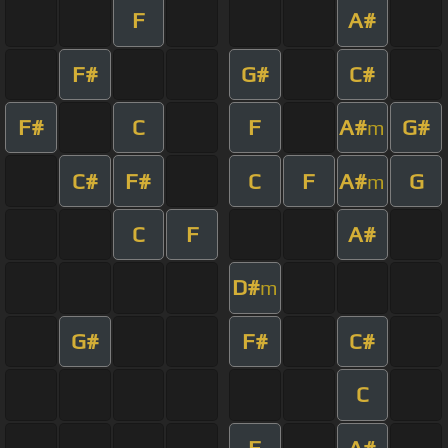
F
A#
F#
G#
C#
F#
C
F
A#
G#
m
C#
F#
C
F
A#
G
m
C
F
A#
D#
m
G#
F#
C#
C
F
A#