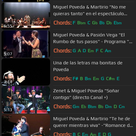
Miguel Poveda & Martirio "No me
quieras tanto" en el espectáculo
"Romance de valentía"-08.07.2005
Chords:
F
B
C
G
B
D
E
bm
b
b
b
bm
6:55
Miguel Poveda & Pasión Vega "El
Rumbo de tus pasos" - Programa "La
Noche de Quintero" - 31.01.2007
Chords:
G
A
D
E
F
C
A
m
m
5:07
Una de las letras ma bonitas de
Poveda
Chords:
F#
B
B
E
G
C#
E
m
m
m
3:14
Zenet & Miguel Poveda "Soñar
contigo" (directo Canal +)
Chords:
G
E
B
B
D
D
C
m
b
bm
b
m
m
5:13
Miguel Poveda & Martirio "Te he de
querer mientras viva" -"Romance de
valentía" - 08.07.2005
Chords:
B
C
E
A
E
D
G
m
m