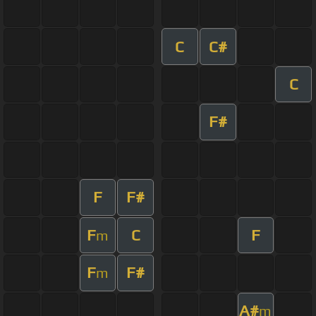
C
C#
C
F#
F
F#
F
C
F
m
F
F#
m
A#
m