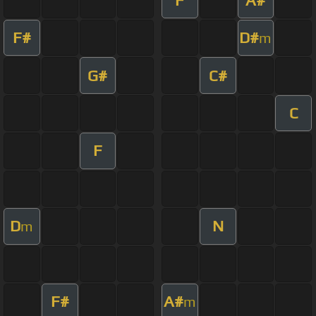
F#
D#
m
G#
C#
C
F
D
N
m
F#
A#
m