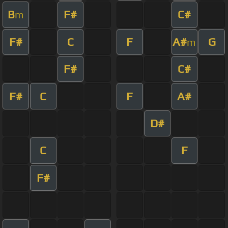
B
F#
C#
m
F#
C
F
A#
G
m
F#
C#
F#
C
F
A#
D#
C
F
F#