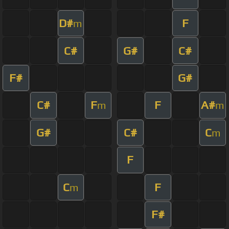
D#
F
m
C#
G#
C#
F#
G#
C#
F
F
A#
m
m
G#
C#
C
m
F
C
F
m
F#