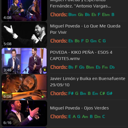
Fernández. "Antonio Vargas
Heredia" Canal Sur TV - 22_04_2008)
Chords:
B
G
B
E
F
E
B
bm
b
b
b
bm
4:08
Miguel Poveda - Lo Que Me Queda
Por Vivir
Chords:
E
B
F
D
G
C
G
b
b
m
5:08
POVEDA - KIKO PEÑA - ESOS 4
CAPOTES.wmv
Chords:
B
F
G
B
E
F
D
b
b
bm
b
m
b
3:46
Javier Limón y Buika en Buenafuente
29/09/10
Chords:
F#
G
B
B
E
C#
G#
m
m
6:08
Miguel Poveda - Ojos Verdes
Chords:
E
A
G
A
B
D
C
m
m
6:16