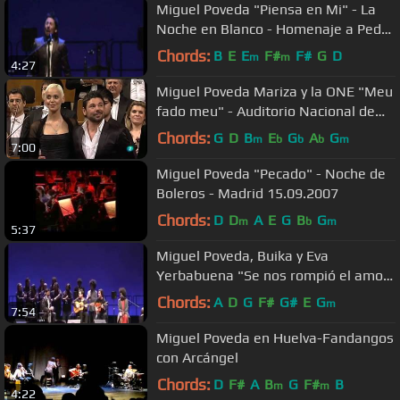
Miguel Poveda "Piensa en Mi" - La
Noche en Blanco - Homenaje a Pedro
Almodóvar 13.09.2008
Chords:
B
E
E
F#
F#
G
D
m
m
4:27
Miguel Poveda Mariza y la ONE "Meu
fado meu" - Auditorio Nacional de
Madrid - 12.06.2010
Chords:
G
D
B
E
G
A
G
m
b
b
b
m
7:00
Miguel Poveda "Pecado" - Noche de
Boleros - Madrid 15.09.2007
Chords:
D
D
A
E
G
B
G
m
b
m
5:37
Miguel Poveda, Buika y Eva
Yerbabuena "Se nos rompió el amor"
- La Noche en Blanco - 13.09.2008
Chords:
A
D
G
F#
G#
E
G
m
7:54
Miguel Poveda en Huelva-Fandangos
con Arcángel
Chords:
D
F#
A
B
G
F#
B
m
m
4:22