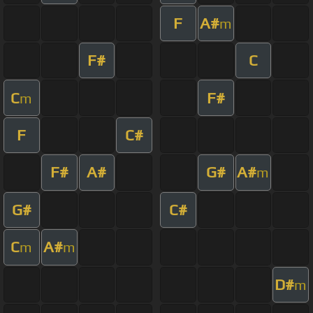
F
A#
m
F#
C
C
F#
m
F
C#
F#
A#
G#
A#
m
G#
C#
C
A#
m
m
D#
m