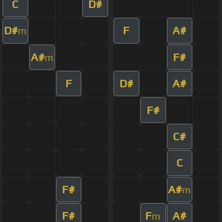
C
D#
D#
F
A#
m
A#
F#
m
F
D#
A#
F#
C#
C
F#
A#
m
F#
F
A#
m