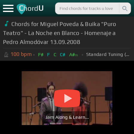
C
U
hord
Chords for Miguel Poveda & Buika "Puro
Teatro" - La Noche en Blanco - Homenaje a
Pedro Almodóvar 13.09.2008
100
bpm
Standard Tuning (EADGBE)
F#
F
C
C#
A#
m
Jam Along & Learn...