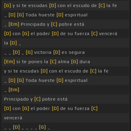
[G]
y si te escudas
[D]
con el escudo de
[C]
la fe
_
[D]
[G]
Toda hueste
[D]
espiritual
_
[Em]
Principado y
[C]
pobre está
[D]
con
[G]
el poder
[D]
de su fuerza
[C]
vencerá
la
[D]
_
_ _
[D]
_
[G]
victoria
[D]
es segura
[Em]
si te pones la
[C]
alma
[G]
dura
y si te escudas
[D]
con el escudo de
[C]
la fe
_
[D]
[G]
Toda hueste
[D]
espiritual
_
[Em]
Principado y
[C]
pobre está
[D]
con
[G]
el poder
[D]
de su fuerza
[C]
vencerá
_ _
[D]
_ _ _ _
[G]
_