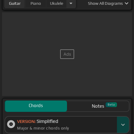
Guitar
Piano
Ukulele
Show
All Diagrams
Chords
Beta
Notes
Simplified
VERSION:
Major & minor chords only