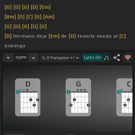
[G]
[D]
[G]
[D]
[Em]
[Bm]
[D]
[C]
[G]
[Am]
[G]
[D]
[G]
[D]
[G]
[D]
hermano deja
[Em]
de
[D]
tenerle miedo al
[C]
enemigo
[D]
hermano
Lyrics
On
70
BPM
D
G
C
1
1
1
1
2
1
2
3
2
3
3