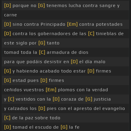
[D]
porque no
[G]
tenemos lucha contra sangre y
carne
[D]
sino contra Principado
[Em]
contra potestades
[D]
contra los gobernadores de las
[C]
tinieblas de
este siglo por
[G]
tanto
tomad toda la
[C]
armadura de dios
para que podáis desistir en
[D]
el día malo
[G]
y habiendo acabado todo estar
[D]
firmes
[G]
estad pues
[D]
firmes
ceñidos vuestros
[Em]
plomos con la verdad
y
[C]
vestidos con la
[D]
coraza de
[G]
justicia
y calzados los
[D]
pies con el apresto del evangelio
[C]
de la paz sobre todo
[D]
tomad el escudo de
[G]
la fe