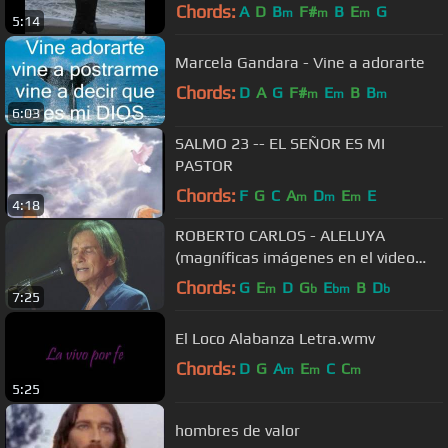
Chords:
A
D
B
F#
B
E
G
m
m
m
5:14
Marcela Gandara - Vine a adorarte
Chords:
D
A
G
F#
E
B
B
m
m
m
6:03
SALMO 23 -- EL SEÑOR ES MI
PASTOR
Chords:
F
G
C
A
D
E
E
m
m
m
4:18
ROBERTO CARLOS - ALELUYA
(magníficas imágenes en el video
2013) - HD
Chords:
G
E
D
G
E
B
D
m
b
bm
b
7:25
El Loco Alabanza Letra.wmv
Chords:
D
G
A
E
C
C
m
m
m
5:25
hombres de valor