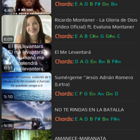
Chords:
E
A
D
B
F#
D
B
m
m
4:40
Ricardo Montaner - La Gloria de Dios
(Video Oficial) ft. Evaluna Montaner
Chords:
E
A
B
C#
G
G#
C
m
m
6:09
El Me Levantará
Chords:
D
A
G
E
B
B
F#
m
m
m
6:51
Sumérgeme "Jesús Adrián Romero
(Letra)
Chords:
C
F
G
E
A
D
D
m
m
m
5:10
NO TE RINDAS EN LA BATALLA
Chords:
E
A
D
B
F#
B
F#
m
m
5:36
AMANECE-MARANATA