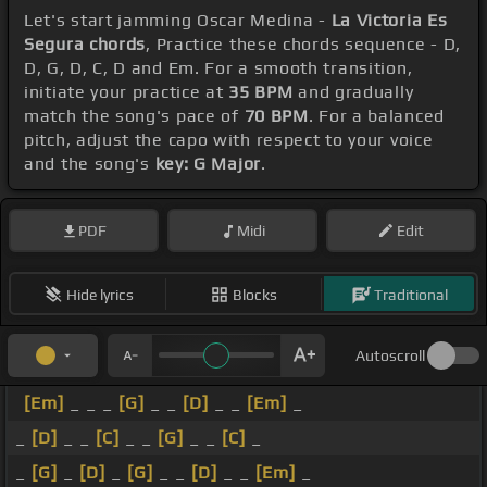
Let's start jamming Oscar Medina -
La Victoria Es
Segura chords
, Practice these chords sequence - D,
D, G, D, C, D and Em. For a smooth transition,
initiate your practice at
35 BPM
and gradually
match the song's pace of
70 BPM
. For a balanced
pitch, adjust the capo with respect to your voice
and the song's
key: G Major
.
PDF
Midi
Edit
Hide lyrics
Blocks
Traditional
Autoscroll
[Em]
_ _ _
[G]
_ _
[D]
_ _
[Em]
_
_
[D]
_ _
[C]
_ _
[G]
_ _
[C]
_
_
[G]
_
[D]
_
[G]
_ _
[D]
_ _
[Em]
_