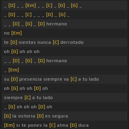
_
[D]
_ _
[Em]
_ _
[C]
_
[D]
_
[G]
_
_
[D]
_ _
[C]
_ _ _
[D]
_
[G]
_
_ _
[D]
_
[G]
_
[D]
hermano
no
[Em]
te
[D]
sientas nunca
[C]
derrotado
oh
[G]
oh oh oh
_ _
[D]
_
[G]
_
[D]
hermano
_
[Em]
su
[D]
presencia siempre va
[C]
a tu lado
oh
[G]
oh oh
[D]
oh
siempre
[C]
a tu lado
_
[G]
oh oh oh
[D]
oh
[G]
la victoria
[D]
es segura
[Em]
si te pones la
[C]
alma
[D]
dura