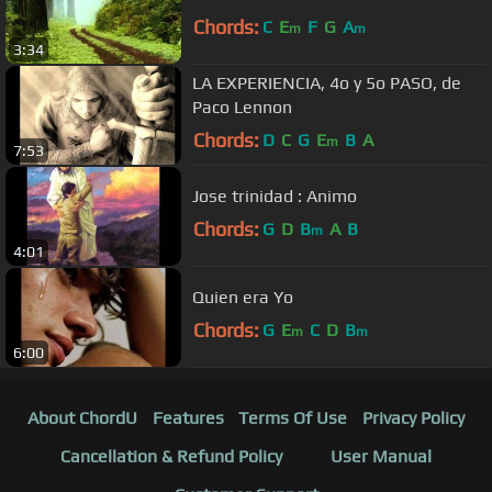
Chords:
C
E
F
G
A
m
m
3:34
LA EXPERIENCIA, 4o y 5o PASO, de
Paco Lennon
Chords:
D
C
G
E
B
A
m
7:53
Jose trinidad : Animo
Chords:
G
D
B
A
B
m
4:01
Quien era Yo
Chords:
G
E
C
D
B
m
m
6:00
About ChordU
Features
Terms Of Use
Privacy Policy
Cancellation & Refund Policy
User Manual