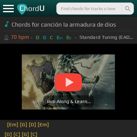
C
U
hord
Chords for canción la armadura de dios
70
bpm
Standard Tuning (EADGBE)
D
G
C
E
E
m
b
Jam Along & Learn...
[Em]
[G]
[D]
[Em]
[D]
[C]
[G]
[C]