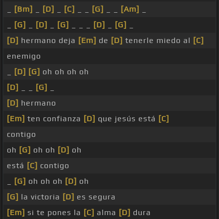
_
[Bm]
_
[D]
_
[C]
_ _
[G]
_ _
[Am]
_
_
[G]
_
[D]
_
[G]
_ _ _
[D]
_
[G]
_
[D]
hermano deja
[Em]
de
[D]
tenerle miedo al
[C]
enemigo
_
[D]
[G]
oh oh oh oh
[D]
_ _
[G]
_
[D]
hermano
[Em]
ten confianza
[D]
que jesús está
[C]
contigo
oh
[G]
oh oh
[D]
oh
está
[C]
contigo
_
[G]
oh oh oh
[D]
oh
[G]
la victoria
[D]
es segura
[Em]
si te pones la
[C]
alma
[D]
dura