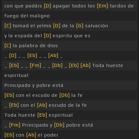
con que podáis
[D]
apagar todos los
[Em]
tardos de
fuego del maligno
[C]
tomad el yelmo
[D]
de la
[G]
salvación
y la espada del
[D]
espiritu que es
[C]
la palabra de dios
_
[D]
_ _
[Eb]
_ _
[Ab]
_
_
[Eb]
_ _
[Fm]
_ _
[Db]
_
[Eb]
[Ab]
Toda hueste
espiritual
Principado y pobre está
[Eb]
con el escudo de
[Db]
la fe
_
[Eb]
con el
[Ab]
escudo de la fe
Toda hueste
[Eb]
espiritual
_
[Fm]
Principado y
[Db]
pobre está
[Eb]
con
[Ab]
el poder