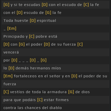
[G]
y si te escudas
[D]
con el escudo de
[C]
la fe
con el
[D]
escudo de
[G]
la fe
Toda hueste
[D]
espiritual
_
[Em]
Principado y
[C]
pobre está
[D]
con
[G]
el poder
[D]
de su fuerza
[C]
vencerá
por
[D]
_ _ _
[D]
_
[G]
lo
[D]
demás hermanos míos
[Em]
fortaleceos en el señor y en
[D]
el poder de su
fuerza
[C]
vestíos de toda la armadura
[G]
de dios
para que podáis
[C]
estar firmes
contra las chances del diablo