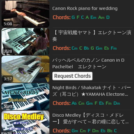
Canon Rock piano for wedding
Chords:
G
F
C
A
E
A
D
m
m
5:08
【 宇宙戦艦ヤマト 】エレクトーン演
奏
Chords:
C
C
B
G
G
E
F
m
b
m
b
m
3:28
パッヘルベルのカノン Canon in D
Pachelbel エレクトーン
Request Chords
3:57
Night Birds / Shakatak ナイト・バー
ズ（耳コピ）★YAMAHA Electone
ELS-02C
Chords:
A
C
G
F
E
F
D
b
m
m
b
m
m
5:20
Disco Medley【ディスコ・メドレ
ー】 愛がすべて～君の瞳に恋してる
～セプテンバー★YAMAHA Electone
Chords:
G
C
F
D
E
B
C
m
m
m
b
b
4:24