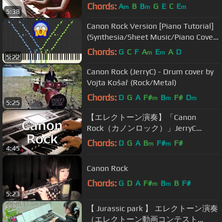
Chords:
A
B
B
G
E
C
E
m
m
m
5:38
Canon Rock Version [Piano Tutorial]
(Synthesia/Sheet Music/Piano Cover)
//Takushi Koyama
Chords:
G
C
F
A
E
A
D
m
m
5:22
Canon Rock (JerryC) - Drum cover by
Vojta Košař (Rock/Metal)
Chords:
D
G
A
F#
B
F#
D
m
m
m
5:25
【エレクトーン演奏】「Canon
Rock（カノンロック）」JerryC
(STAGEA ELS-02C)Electone Takuya
Chords:
D
G
A
B
F#
F#
m
m
4:45
Kimura
Canon Rock
Chords:
G
D
A
F#
B
B
F#
m
m
5:23
【 Jurassic park 】 エレクトーン演奏
（エレクトーン動画コンテスト