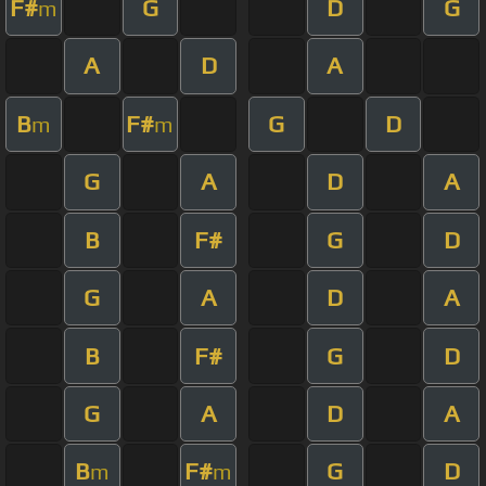
F#
G
D
G
m
A
D
A
B
F#
G
D
m
m
G
A
D
A
B
F#
G
D
G
A
D
A
B
F#
G
D
G
A
D
A
B
F#
G
D
m
m