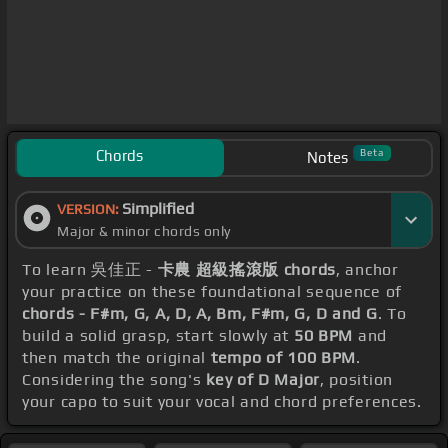
Chords
Beta
Notes
Simplified
VERSION:
Major & minor chords only
To learn 吳佳正 -
卡農 超級搖滾版 chords
, anchor
your practice on these foundational sequence of
chords - F#m, G, A, D, A, Bm, F#m, G, D and G
. To
build a solid grasp, start slowly at
50 BPM
and
then match the original
tempo of 100 BPM
.
Considering the song's
key of D Major
, position
your capo to suit your vocal and chord preferences.