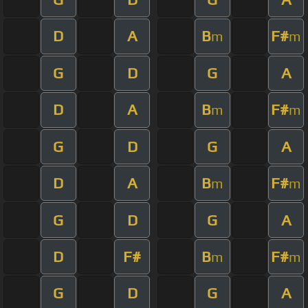
D
A
B
F#
m
m
G
D
G
A
D
A
B
F#
m
m
G
D
G
A
D
A
B
F#
m
m
G
D
G
A
D
F#
B
F#
m
m
G
D
G
A