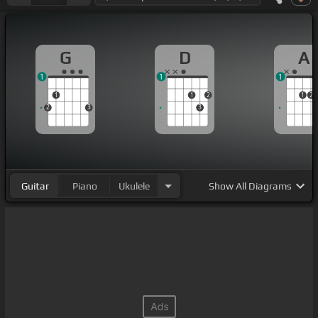
G
D
A
1
1
1
1
1
2
1
2
2
3
3
Guitar
Piano
Ukulele
Show
All Diagrams