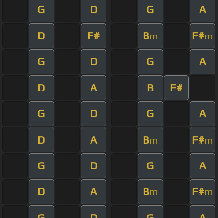
G
D
G
A
D
F#
B
F#
m
m
G
D
G
A
D
A
B
F#
G
D
G
A
D
A
B
F#
m
m
G
D
G
A
D
A
B
F#
m
m
G
D
G
A