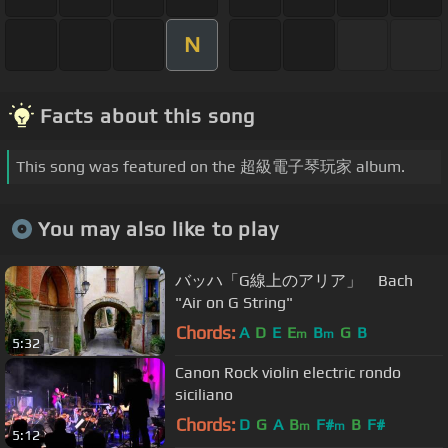
N
Facts about this song
This song was featured on the 超級電子琴玩家 album.
You may also like to play
バッハ「G線上のアリア」 Bach
"Air on G String"
Chords:
A
D
E
E
B
G
B
m
m
5:32
Canon Rock violin electric rondo
siciliano
Chords:
D
G
A
B
F#
B
F#
m
m
5:12