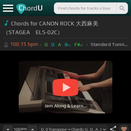
C
U
hord
Chords for CANON ROCK 大西麻美
（STAGEA ELS-02C）
100.15
bpm
Standard Tuning (EADGBE)
G
D
A
B
F#
m
m
Jam Along & Learn...
100
BPM