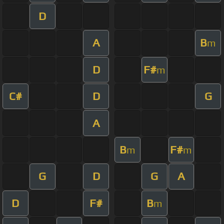
D
A
B
m
D
F#
m
C#
D
G
A
B
F#
m
m
G
D
G
A
D
F#
B
m