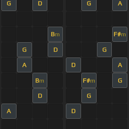
G
D
G
A
B
F#
m
m
G
D
G
A
D
A
B
F#
G
m
m
D
G
A
D