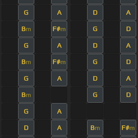
G
A
D
A
B
F#
G
D
m
m
G
A
D
A
B
F#
G
D
m
m
G
A
D
A
B
G
D
m
G
A
D
A
B
F#
m
m