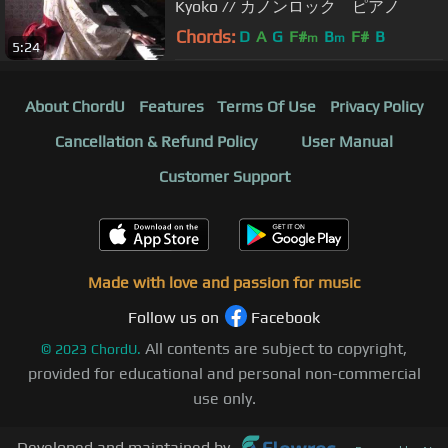
Kyoko // カノンロック ピアノ
Chords:
D
A
G
F#
B
F#
B
m
m
5:24
About ChordU
Features
Terms Of Use
Privacy Policy
Cancellation & Refund Policy
User Manual
Customer Support
Made with love and passion for music
Follow us on
Facebook
All contents are subject to copyright,
©
2023
ChordU.
provided for educational and personal non-commercial
use only.
Developed and maintained by