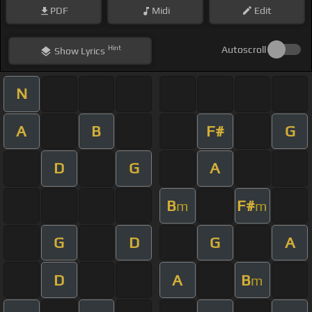
PDF
Midi
Edit
Hint
Autoscroll
Show
Lyrics
N
A
B
F#
G
D
G
A
B
F#
m
m
G
D
G
A
D
A
B
m