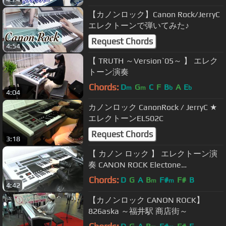
ELS-02C
【カノンロック】Canon Rock/JerryC
エレクトーンで弾いてみた♪
Request Chords
4:54
【 TRUTH ～Version`05～ 】 エレク
トーン演奏
Chords:
D
G
C
F
B
A
E
m
m
b
b
4:04
カノンロック CanonRock / JerryC ★
エレクトーンELS02C
Request Chords
3:18
【 カノン ロック 】 エレクトーン演
奏 CANON ROCK Electone
performance
Chords:
D
G
A
B
F#
F#
B
m
m
4:42
【カノンロック CANON ROCK】
826aska ～福井駅 商店街～