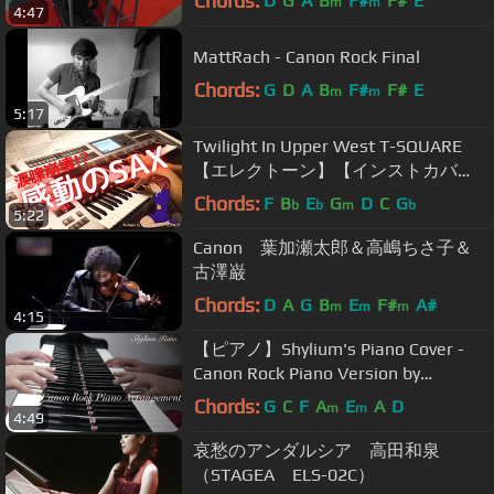
Chords:
D
G
A
B
F#
F#
E
m
m
4:47
MattRach - Canon Rock Final
Chords:
G
D
A
B
F#
F#
E
m
m
5:17
Twilight In Upper West T-SQUARE
【エレクトーン】【インストカバ
ー】
Chords:
F
B
E
G
D
C
G
b
b
m
b
5:22
Canon 葉加瀬太郎＆高嶋ちさ子＆
古澤巌
Chords:
D
A
G
B
E
F#
A#
m
m
m
4:15
【ピアノ】Shylium's Piano Cover -
Canon Rock Piano Version by
Japanese Composer Prof Takushi
Chords:
G
C
F
A
E
A
D
m
m
4:49
Koyama
哀愁のアンダルシア 高田和泉
（STAGEA ELS-02C）