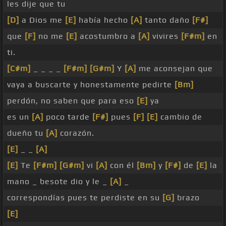
les dije que tu
[D]
a Dios me
[E]
había hecho
[A]
tanto daño
[F#]
que
[F]
no me
[E]
acostumbro a
[A]
vivires
[F#m]
en
ti.
[C#m]
_ _ _ _
[F#m]
[G#m]
Y
[A]
me aconsejan que
vaya a buscarte y honestamente pedirte
[Bm]
perdón, no saben que para eso
[E]
ya
es un
[A]
poco tarde
[F#]
pues
[F]
[E]
cambio de
dueño tu
[A]
corazón.
[E]
_ _
[A]
[E]
Te
[F#m]
[G#m]
vi
[A]
con él
[Bm]
y
[F#]
de
[E]
la
mano _ besote dio y le _
[A]
_
correspondías pues te perdiste en su
[G]
brazo
[E]