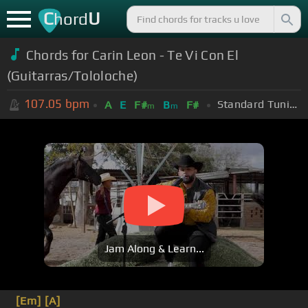
C
U
hord
Chords for Carin Leon - Te Vi Con El
(Guitarras/Tololoche)
107.05
bpm
Standard Tuning (EADGBE)
A
E
F#
B
F#
m
m
Jam Along & Learn...
[Em]
[A]