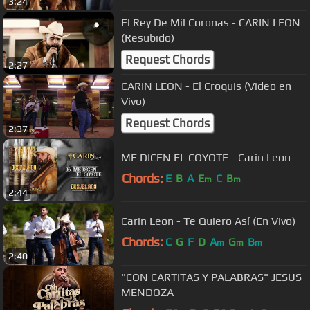
3:24
El Rey De Mil Coronas - CARIN LEON
(Resubido)
Request Chords
2:27
CARIN LEON - El Croquis (Video en
Vivo)
Request Chords
2:37
ME DICEN EL COYOTE - Carin Leon
Chords:
E
B
A
E
C
B
m
m
2:44
Carin Leon - Te Quiero Así (En Vivo)
Chords:
C
G
F
D
A
G
B
m
m
m
2:40
"CON CARTITAS Y PALABRAS" JESUS
MENDOZA