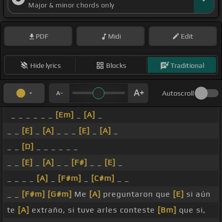
Major & minor chords only
PDF
Midi
Edit
Hide lyrics
Blocks
Traditional
Autoscroll
_ _ _ _ _ _
[Em]
_
[A]
_
_ _
[E]
_
[A]
_ _ _
[E]
_
[A]
_
_ _
[D]
_ _ _ _ _ _
_ _
[E]
_
[A]
_ _
[F#]
_ _
[E]
_
_ _ _ _
[A]
_
[F#m]
_
[C#m]
_ _
_ _
[F#m]
[G#m]
Me
[A]
preguntaron que
[E]
si aún
te
[A]
extraño, si tuve arles conteste
[Bm]
que si,