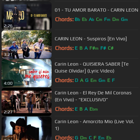
01 - TU AMOR BARATO - CARIN LEON
Chords:
B
E
A
C
F
D
G
b
b
b
m
m
m
m
2:26
CARIN LEON - Suspiros [En Vivo]
Chords:
E
B
A
F#
F#
C#
m
3:21
Carin Leon - QUISIERA SABER [Te
Quise Olvidar] (Lyric Video)
Chords:
D
A
G
E
G
E
F
m
m
4:00
Carin Leon - El Rey De Mil Coronas
(En Vivo) - “EXCLUSIVO”
Chords:
E
B
A
E
bm
2:27
Carin Leon - Amorcito Mio (Live Vol.
1)
Chords:
G
D
C
F
E
E
m
m
b