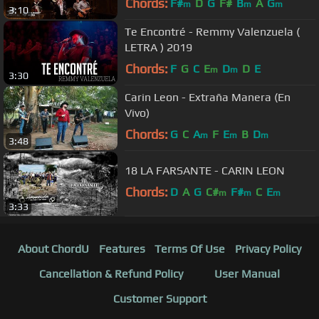
Chords:
F#
D
G
F#
B
A
G
m
m
m
3:10
Te Encontré - Remmy Valenzuela (
LETRA ) 2019
Chords:
F
G
C
E
D
D
E
m
m
3:30
Carin Leon - Extraña Manera (En
Vivo)
Chords:
G
C
A
F
E
B
D
m
m
m
3:48
18 LA FARSANTE - CARIN LEON
Chords:
D
A
G
C#
F#
C
E
m
m
m
3:33
About ChordU
Features
Terms Of Use
Privacy Policy
Cancellation & Refund Policy
User Manual
Customer Support