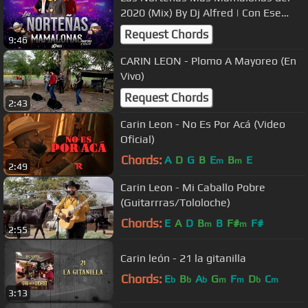
2020 (Mix) By Dj Alfred | Con Ese
Corazón, Acurrucar, Tu, Basta...
Request Chords
9:46
CARIN LEON - Plomo A Mayoreo (En
Vivo)
Request Chords
2:43
Carin Leon - No Es Por Acá (Video
Oficial)
Chords:
A
D
G
B
E
B
E
m
m
2:49
Carin Leon - Mi Caballo Pobre
(Guitarrras/Tololoche)
Chords:
E
A
D
B
B
F#
F#
m
m
2:55
Carin león - 21 la gitanilla
Chords:
E
B
A
G
F
D
C
b
b
b
m
m
b
m
3:13