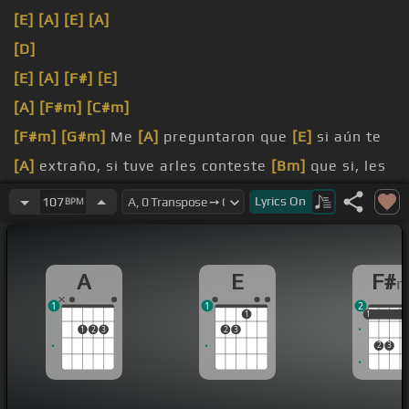
[E]
[A]
[E]
[A]
[D]
[E]
[A]
[F#]
[E]
[A]
[F#m]
[C#m]
[F#m]
[G#m]
Me
[A]
preguntaron que
[E]
si aún te
[A]
extraño, si tuve arles conteste
[Bm]
que si, les
dije que tu
Lyrics
On
107
BPM
daño
[F#]
que
[F]
no me
[E]
acostumbro a
[A]
vivires
[F#m]
en ti.
A
E
F#
aconsejan que vaya a buscarte y honestamente
1
1
2
pedirte
[Bm]
perdón, no saben que para eso
[E]
ya
1
1
1
1
1
2
3
2
3
2
3