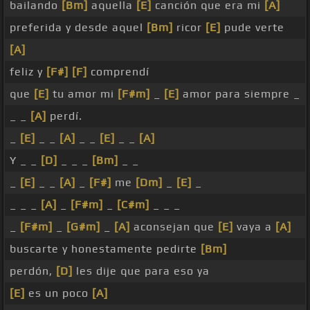
bailando
[Bm]
aquella
[E]
canción que era mi
[A]
preferida y desde aquel
[Bm]
ricor
[E]
pude verte
[A]
feliz y
[F#]
[F]
comprendí
que
[E]
tu amor mi
[F#m]
_
[E]
amor para siempre _
_ _
[A]
perdí.
_
[E]
_ _
[A]
_ _
[E]
_ _
[A]
Y _ _
[D]
_ _ _
[Bm]
_ _
_
[E]
_ _
[A]
_
[F#]
me
[Dm]
_
[E]
_
_ _ _
[A]
_
[F#m]
_
[C#m]
_ _ _
_
[F#m]
_
[G#m]
_
[A]
aconsejan que
[E]
vaya a
[A]
buscarte y honestamente pedirte
[Bm]
perdón,
[D]
les dije que para eso ya
[E]
es un poco
[A]