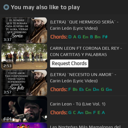
You may also like to play
(LETRA) ¨QUE HERMOSO SERÍA¨ -
Carin León (Lyric Video)
Chords:
D
A
G
E
B
B
F#
m
m
3:37
CARIN LEON FT CORONA DEL REY -
CON CARTITAS Y PALABRAS
Request Chords
2:53
(LETRA) ¨NECESITO UN AMOR¨ -
Carin León (Lyric Video)
Chords:
F
B
E
C
D
G
G
b
b
m
m
m
3:57
Carin Leon - Tú (Live Vol. 1)
Chords:
G
C
A
D
F
E
A
m
m
4:04
Las Norteñas Más Mamalonas del