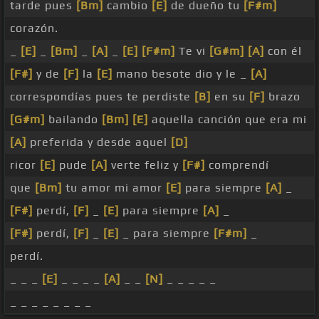
tarde pues
[Bm]
cambio
[E]
de dueño tu
[F#m]
corazón.
_
[E]
_
[Bm]
_
[A]
_
[E]
[F#m]
Te vi
[G#m]
[A]
con él
[F#]
y de
[F]
la
[E]
mano besote dio y le _
[A]
correspondías pues te perdiste
[B]
en su
[F]
brazo
[G#m]
bailando
[Bm]
[E]
aquella canción que era mi
[A]
preferida y desde aquel
[D]
ricor
[E]
pude
[A]
verte feliz y
[F#]
comprendí
que
[Bm]
tu amor mi amor
[E]
para siempre
[A]
_
[F#]
perdí,
[F]
_
[E]
para siempre
[A]
_
[F#]
perdí,
[F]
_
[E]
_ para siempre
[F#m]
_
perdí.
_ _ _
[E]
_ _ _ _
[A]
_ _
[N]
_ _ _ _ _
_ _ _ _ _ _ _ _