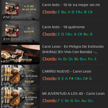
Carin león - 16 te ira mejor sin mi
Chords:
E
B
A
D
F#
B
C#
m
m
2:52
Carin león - 18 quiéreme
Chords:
E
D
C#
A
C#
B
B
m
m
3:11
Carin Leon - En Peligro De Extinción
(Inédita) (En Vivo Con Banda) -
“EXCLUSIVO”
Chords:
A
E
D
B
B
F
E
b
b
b
b
bm
m
2:57
CARIÑO NUEVO - Carin Leon
Chords:
B
E
A
F#
C#
C#
G
m
3:44
MI JUVENTUD A LOS 40 - Carin Leon
Chords:
F
C
B
G
D
A
G
b
m
m
m
3:02