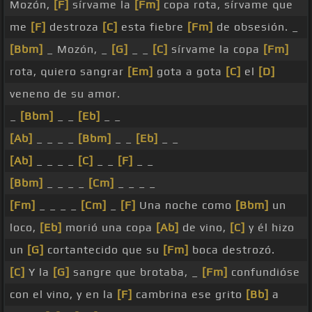
Mozón,
[F]
sírvame la
[Fm]
copa rota, sírvame que
me
[F]
destroza
[C]
esta fiebre
[Fm]
de obsesión. _
[Bbm]
_ Mozón, _
[G]
_ _
[C]
sírvame la copa
[Fm]
rota, quiero sangrar
[Em]
gota a gota
[C]
el
[D]
veneno de su amor.
_
[Bbm]
_ _
[Eb]
_ _
[Ab]
_ _ _ _
[Bbm]
_ _
[Eb]
_ _
[Ab]
_ _ _ _
[C]
_ _
[F]
_ _
[Bbm]
_ _ _ _
[Cm]
_ _ _ _
[Fm]
_ _ _ _
[Cm]
_
[F]
Una noche como
[Bbm]
un
loco,
[Eb]
morió una copa
[Ab]
de vino,
[C]
y él hizo
un
[G]
cortantecido que su
[Fm]
boca destrozó.
[C]
Y la
[G]
sangre que brotaba, _
[Fm]
confundióse
con el vino, y en la
[F]
cambrina ese grito
[Bb]
a