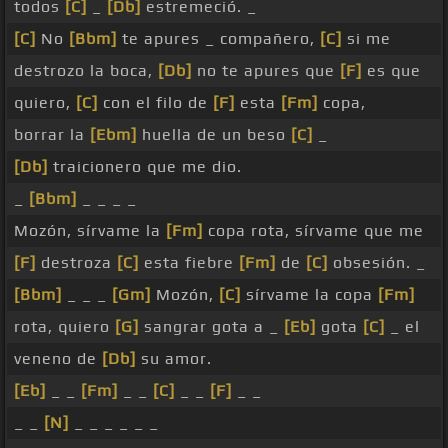
todos
[C]
_
[Db]
estremeció. _
[C]
No
[Bbm]
te apures _ compañero,
[C]
si me
destrozo la boca,
[Db]
no te apures que
[F]
es que
quiero,
[C]
con el filo de
[F]
esta
[Fm]
copa,
borrar la
[Ebm]
huella de un beso
[C]
_
[Db]
traicionero que me dio.
_
[Bbm]
_ _ _ _
Mozón, sírvame la
[Fm]
copa rota, sírvame que me
[F]
destroza
[C]
esta fiebre
[Fm]
de
[C]
obsesión. _
[Bbm]
_ _ _
[Gm]
Mozón,
[C]
sírvame la copa
[Fm]
rota, quiero
[G]
sangrar gota a _
[Eb]
gota
[C]
_ el
veneno de
[Db]
su amor.
[Eb]
_ _
[Fm]
_ _
[C]
_ _
[F]
_ _
_ _
[N]
_ _ _ _ _ _