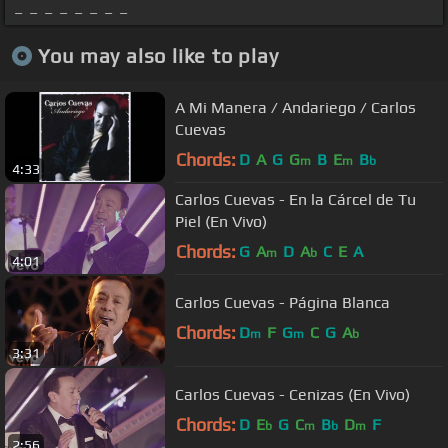
_ _ _ _ _ _ _ _
You may also like to play
A Mi Manera / Andariego / Carlos
Cuevas
Chords:
D
A
G
G
B
E
B
m
m
b
4:33
Carlos Cuevas - En la Cárcel de Tu
Piel (En Vivo)
Chords:
G
A
D
A
C
E
A
m
b
4:01
Carlos Cuevas - Página Blanca
Chords:
D
F
G
C
G
A
m
m
b
3:31
Carlos Cuevas - Cenizas (En Vivo)
Chords:
D
E
G
C
B
D
F
b
m
b
m
2:56