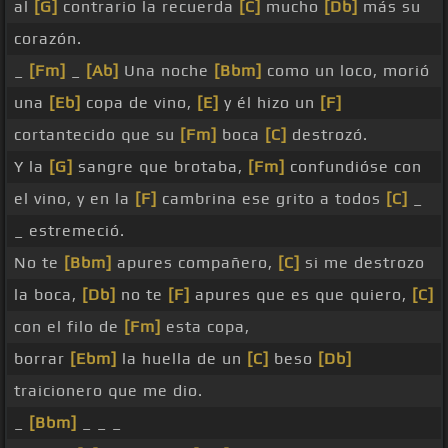
al
[G]
contrario la recuerda
[C]
mucho
[Db]
más su
corazón.
_
[Fm]
_
[Ab]
Una noche
[Bbm]
como un loco, morió
una
[Eb]
copa de vino,
[E]
y él hizo un
[F]
cortantecido que su
[Fm]
boca
[C]
destrozó.
Y la
[G]
sangre que brotaba,
[Fm]
confundióse con
el vino, y en la
[F]
cambrina ese grito a todos
[C]
_
_ estremeció.
No te
[Bbm]
apures compañero,
[C]
si me destrozo
la boca,
[Db]
no te
[F]
apures que es que quiero,
[C]
con el filo de
[Fm]
esta copa,
borrar
[Ebm]
la huella de un
[C]
beso
[Db]
traicionero que me dio.
_
[Bbm]
_ _ _