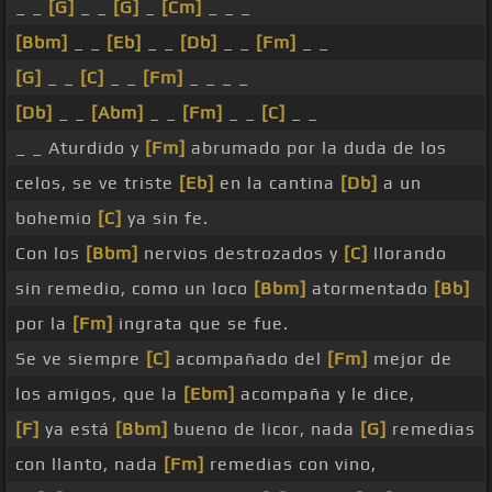
_ _
[G]
_ _
[G]
_
[Cm]
_ _ _
[Bbm]
_ _
[Eb]
_ _
[Db]
_ _
[Fm]
_ _
[G]
_ _
[C]
_ _
[Fm]
_ _ _ _
[Db]
_ _
[Abm]
_ _
[Fm]
_ _
[C]
_ _
_ _ Aturdido y
[Fm]
abrumado por la duda de los
celos, se ve triste
[Eb]
en la cantina
[Db]
a un
bohemio
[C]
ya sin fe.
Con los
[Bbm]
nervios destrozados y
[C]
llorando
sin remedio, como un loco
[Bbm]
atormentado
[Bb]
por la
[Fm]
ingrata que se fue.
Se ve siempre
[C]
acompañado del
[Fm]
mejor de
los amigos, que la
[Ebm]
acompaña y le dice,
[F]
ya está
[Bbm]
bueno de licor, nada
[G]
remedias
con llanto, nada
[Fm]
remedias con vino,