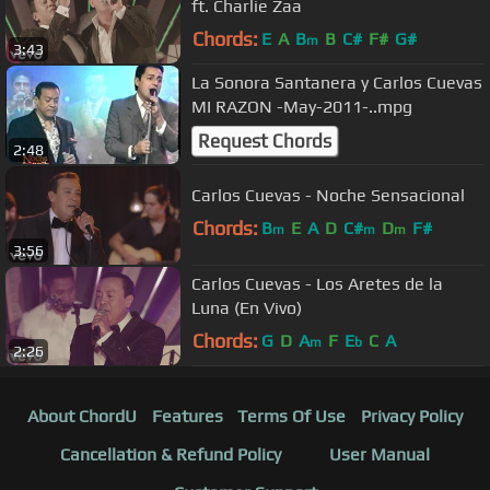
ft. Charlie Zaa
Chords:
E
A
B
B
C#
F#
G#
m
3:43
La Sonora Santanera y Carlos Cuevas
MI RAZON -May-2011-..mpg
Request Chords
2:48
Carlos Cuevas - Noche Sensacional
Chords:
B
E
A
D
C#
D
F#
m
m
m
3:56
Carlos Cuevas - Los Aretes de la
Luna (En Vivo)
Chords:
G
D
A
F
E
C
A
m
b
2:26
About ChordU
Features
Terms Of Use
Privacy Policy
Cancellation & Refund Policy
User Manual