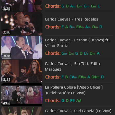
Chords:
G
D
A
E
G
C
C
m
m
m
m
3:29
Carlos Cuevas - Tres Regalos
Chords:
E
A
B
F#
A
D
D
m
m
m
m
3:26
Carlos Cuevas - Perdón (En Vivo) ft.
Víctor García
Chords:
G
C
G
D
E
D
A
m
m
b
m
3:36
Carlos Cuevas - Sin Ti ft. Edith
Márquez
Chords:
E
B
C#
F#
A
G#
D
m
m
m
3:11
La Pollera Colorá [Video Oficial]
(Celebración: En Vivo)
Chords:
G
D
F#
A#
4:02
Carlos Cuevas - Piel Canela (En Vivo)