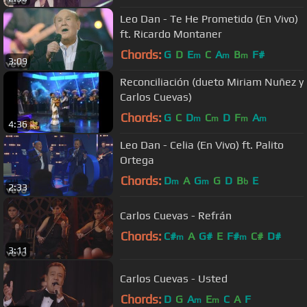
Leo Dan - Te He Prometido (En Vivo)
ft. Ricardo Montaner
Chords:
G
D
E
C
A
B
F#
m
m
m
3:09
Reconciliación (dueto Miriam Nuñez y
Carlos Cuevas)
Chords:
G
C
D
C
D
F
A
m
m
m
m
4:36
Leo Dan - Celia (En Vivo) ft. Palito
Ortega
Chords:
D
A
G
G
D
B
E
m
m
b
2:33
Carlos Cuevas - Refrán
Chords:
C#
A
G#
E
F#
C#
D#
m
m
3:11
Carlos Cuevas - Usted
Chords:
D
G
A
E
C
A
F
m
m