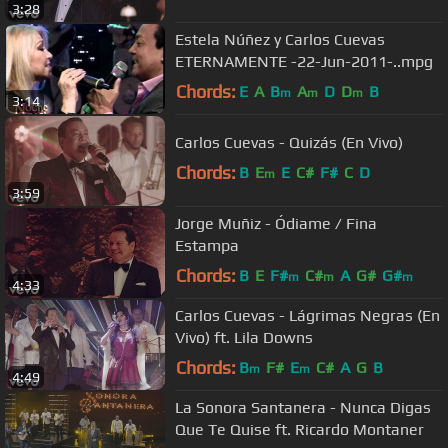
3:28
Estela Núñez y Carlos Cuevas
ETERNAMENTE -22-Jun-2011-..mpg
Chords:
E
A
B
A
D
D
B
m
m
m
3:14
Carlos Cuevas - Quizás (En Vivo)
Chords:
B
E
E
C#
F#
C
D
m
3:59
Jorge Muñiz - Ódiame / Fina
Estampa
Chords:
B
E
F#
C#
A
G#
G#
m
m
m
4:33
Carlos Cuevas - Lágrimas Negras (En
Vivo) ft. Lila Downs
Chords:
B
F#
E
C#
A
G
B
m
m
4:49
La Sonora Santanera - Nunca Digas
Que Te Quise ft. Ricardo Montaner