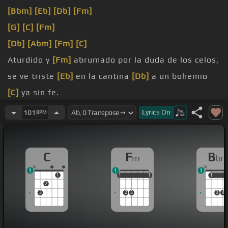
[Bbm]
[Eb]
[Db]
[Fm]
[G]
[C]
[Fm]
[Db]
[Abm]
[Fm]
[C]
Aturdido y
[Fm]
abrumado por la duda de los celos,
se ve triste
[Eb]
en la cantina
[Db]
a un bohemio
[C]
ya sin fe.
[C]
llorando sin remedio, como un loco
[Bbm]
Lyrics
On
101
BPM
atormentado
[Bb]
por la
[Fm]
ingrata que se fue.
[Fm]
mejor de los amigos, que la
[Ebm]
acompaña
C
F
B
m
b
y le dice,
1
1
1
[Bbm]
bueno de licor, nada
[G]
remedias con llanto,
1
1
1
1
1
1
1
1
1
2
nada
[Fm]
remedias con vino,
3
2
3
3
4