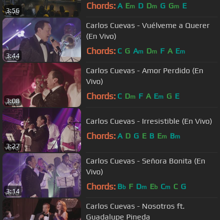
Chords:
A
E
D
D
G
G
E
m
m
m
3:56
Carlos Cuevas - Vuélveme a Querer
(En Vivo)
Chords:
C
G
A
D
F
A
E
m
m
m
3:44
Carlos Cuevas - Amor Perdido (En
Vivo)
Chords:
C
D
F
A
E
G
E
m
m
3:08
Carlos Cuevas - Irresistible (En Vivo)
Chords:
A
D
G
E
B
E
B
m
m
3:27
Carlos Cuevas - Señora Bonita (En
Vivo)
Chords:
B
F
D
E
C
C
G
b
m
b
m
3:14
Carlos Cuevas - Nosotros ft.
Guadalupe Pineda