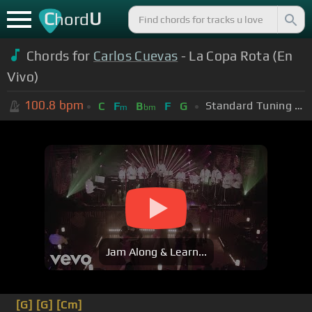
C
U
hord
Chords for
Carlos Cuevas
- La Copa Rota (En
Vivo)
100.8
bpm
Standard Tuning (EADGBE)
C
F
B
F
G
m
bm
Jam Along & Learn...
[G]
[G]
[Cm]