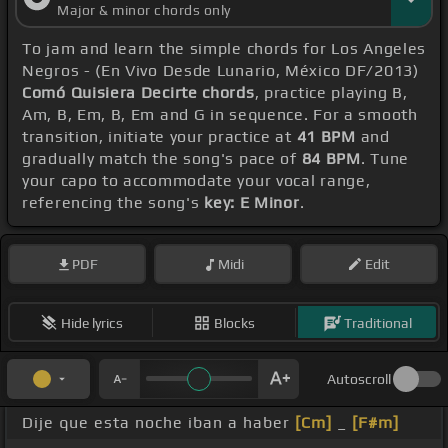
Major & minor chords only
To jam and learn the simple chords for Los Angeles
Negros - (En Vivo Desde Lunario, México DF/2013)
Comó Quisiera Decirte chords
, practice playing B,
Am, B, Em, B, Em and G in sequence. For a smooth
transition, initiate your practice at
41 BPM
and
gradually match the song's pace of
84 BPM
. Tune
your capo to accommodate your vocal range,
referencing the song's
key: E Minor
.
PDF
Midi
Edit
Hide lyrics
Blocks
Traditional
Autoscroll
Dije que esta noche iban a haber
[Cm]
_
[F#m]