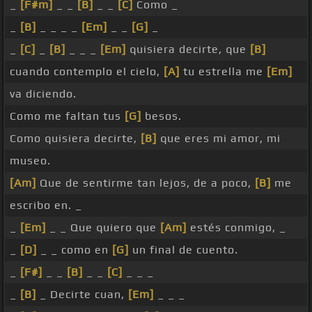
_
[F#m]
_ _
[B]
_ _
[C]
Como _
_
[B]
_ _ _ _
[Em]
_ _
[G]
_
_
[C]
_
[B]
_ _ _
[Em]
quisiera decirte, que
[B]
cuando contemplo el cielo,
[A]
tu estrella me
[Em]
va diciendo.
Como me faltan tus
[G]
besos.
Como quisiera decirte,
[B]
que eres mi amor, mi
museo.
[Am]
Que de sentirme tan lejos, de a poco,
[B]
me
escribo en. _
_
[Em]
_ _ Que quiero que
[Am]
estés conmigo, _
_
[D]
_ _ como en
[G]
un final de cuento.
_
[F#]
_ _
[B]
_ _
[C]
_ _ _
_
[B]
_ Decirte cuan,
[Em]
_ _ _