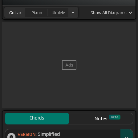
Guitar
Piano
Ukulele
Show
All Diagrams
Chords
Beta
Notes
Simplified
VERSION: