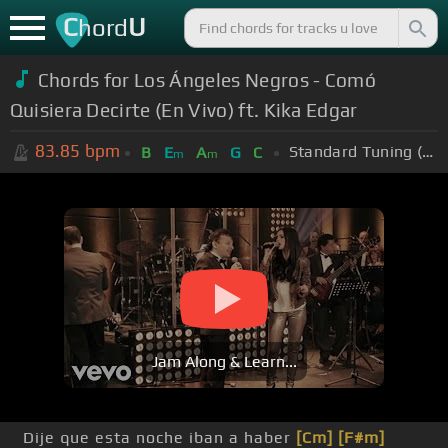
C
U
hord
Chords for Los Ángeles Negros - Comó
Quisiera Decirte (En Vivo) ft. Kika Edgar
83.85
bpm
Standard Tuning (EADGBE)
B
E
A
G
C
m
m
Jam Along & Learn...
Dije que esta noche iban a haber
[Cm]
[F#m]