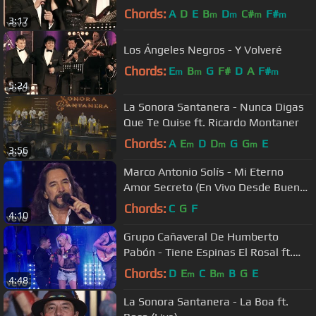
Zabaleta
Chords:
A
D
E
B
D
C#
F#
m
m
m
m
3:17
Los Ángeles Negros - Y Volveré
Chords:
E
B
G
F#
D
A
F#
m
m
m
5:24
La Sonora Santanera - Nunca Digas
Que Te Quise ft. Ricardo Montaner
Chords:
A
E
D
D
G
G
E
m
m
m
3:56
Marco Antonio Solís - Mi Eterno
Amor Secreto (En Vivo Desde Buenos
Aires)
Chords:
C
G
F
4:10
Grupo Cañaveral De Humberto
Pabón - Tiene Espinas El Rosal ft.
Jenny and the Mexicats (Live)
Chords:
D
E
C
B
B
G
E
m
m
4:48
La Sonora Santanera - La Boa ft.