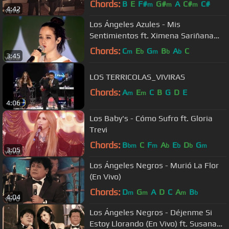
Chords:
B
E
F#
G#
A
C#
C#
m
m
m
4:42
Los Ángeles Azules - Mis
Sentimientos ft. Ximena Sariñana
(Live)
Chords:
C
E
G
B
A
C
m
b
m
b
b
3:45
LOS TERRICOLAS_VIVIRAS
Chords:
A
E
C
B
G
D
E
m
m
4:06
Los Baby's - Cómo Sufro ft. Gloria
Trevi
Chords:
B
C
F
A
E
D
G
bm
m
b
b
b
m
3:05
Los Ángeles Negros - Murió La Flor
(En Vivo)
Chords:
D
G
A
D
C
A
B
m
m
m
b
4:04
Los Ángeles Negros - Déjenme Si
Estoy Llorando (En Vivo) ft. Susana