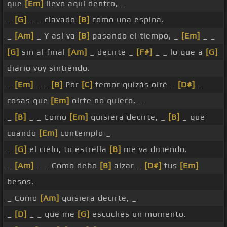
que
[Em]
llevo aquí dentro, _
_
[G]
_ _ clavado
[B]
como una espina.
_
[Am]
_ Y así va
[B]
pasando el tiempo, _
[Em]
_ _
[G]
sin al final
[Am]
_ decirte _
[F#]
_ _ lo que a
[G]
diario voy sintiendo.
_
[Em]
_ _
[B]
Por
[C]
temor quizás oiré _
[D#]
_
cosas que
[Em]
oírte no quiero. _
_
[B]
_ _ Como
[Em]
quisiera decirte, _
[B]
_ que
cuando
[Em]
contemplo _
_
[G]
el cielo, tu estrella
[B]
me va diciendo.
_
[Am]
_ _ Como debo
[B]
alzar _
[D#]
tus
[Em]
besos.
_ Como
[Am]
quisiera decirte, _
_
[D]
_ _ que me
[G]
escuches un momento.