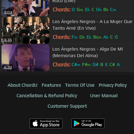
Roco (Live)
Chords:
D
G
E
C
G
B
C
m
b
b
b
m
3:03
Los Ángeles Negros - A La Mujer Que
Tanto Amé (En Vivo)
Chords:
F
D
E
B
A
C
G
m
b
b
bm
b
3:35
Los Ángeles Negros - Algo De Mí
(Memorias Del Alma)
Chords:
C#
F#
G#
B
E
C#
A
m
m
4:20
About ChordU
Features
Terms Of Use
Privacy Policy
Cancellation & Refund Policy
User Manual
Customer Support