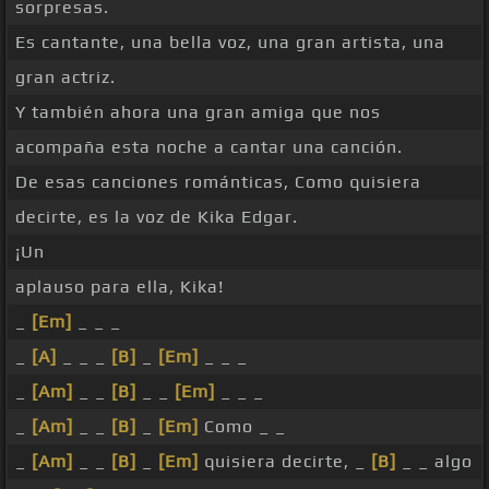
sorpresas.
Es cantante, una bella voz, una gran artista, una
gran actriz.
Y también ahora una gran amiga que nos
acompaña esta noche a cantar una canción.
De esas canciones románticas, Como quisiera
decirte, es la voz de Kika Edgar.
¡Un
aplauso para ella, Kika!
_
[Em]
_ _ _
_
[A]
_ _ _
[B]
_
[Em]
_ _ _
_
[Am]
_ _
[B]
_ _
[Em]
_ _ _
_
[Am]
_ _
[B]
_
[Em]
Como _ _
_
[Am]
_ _
[B]
_
[Em]
quisiera decirte, _
[B]
_ _ algo