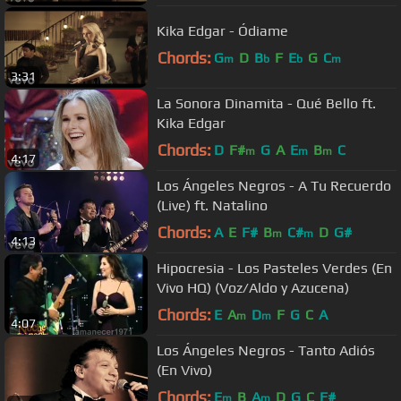
Kika Edgar - Ódiame
Chords:
G
D
B
F
E
G
C
m
b
b
m
3:31
La Sonora Dinamita - Qué Bello ft.
Kika Edgar
Chords:
D
F#
G
A
E
B
C
m
m
m
4:17
Los Ángeles Negros - A Tu Recuerdo
(Live) ft. Natalino
Chords:
A
E
F#
B
C#
D
G#
m
m
4:13
Hipocresia - Los Pasteles Verdes (En
Vivo HQ) (Voz/Aldo y Azucena)
Chords:
E
A
D
F
G
C
A
m
m
4:07
Los Ángeles Negros - Tanto Adiós
(En Vivo)
Chords:
E
B
A
D
G
C
F#
m
m