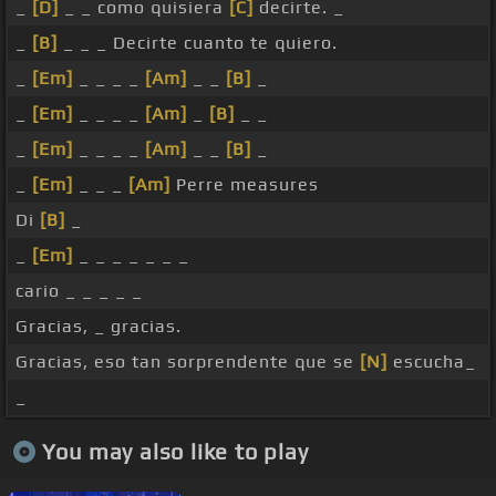
_
[D]
_ _ como quisiera
[C]
decirte. _
_
[B]
_ _ _ Decirte cuanto te quiero.
_
[Em]
_ _ _ _
[Am]
_ _
[B]
_
_
[Em]
_ _ _ _
[Am]
_
[B]
_ _
_
[Em]
_ _ _ _
[Am]
_ _
[B]
_
_
[Em]
_ _ _
[Am]
Perre measures
Di
[B]
_
_
[Em]
_ _ _ _ _ _ _
cario _ _ _ _ _
Gracias, _ gracias.
Gracias, eso tan sorprendente que se
[N]
escucha_
_
You may also like to play