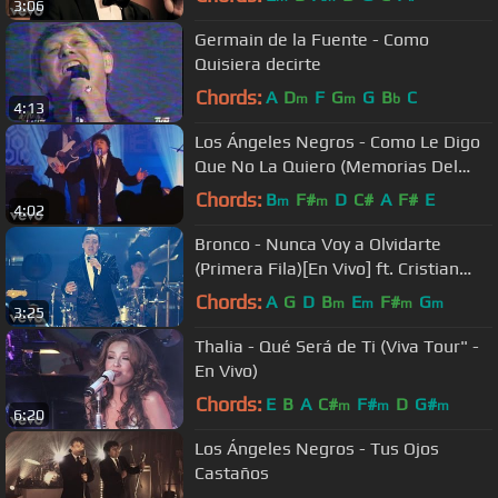
3:06
Germain de la Fuente - Como
Quisiera decirte
Chords:
A
D
F
G
G
B
C
m
m
b
4:13
Los Ángeles Negros - Como Le Digo
Que No La Quiero (Memorias Del
Alma)
Chords:
B
F#
D
C#
A
F#
E
m
m
4:02
Bronco - Nunca Voy a Olvidarte
(Primera Fila)[En Vivo] ft. Cristian
Castro
Chords:
A
G
D
B
E
F#
G
m
m
m
m
3:25
Thalia - Qué Será de Ti (Viva Tour" -
En Vivo)
Chords:
E
B
A
C#
F#
D
G#
m
m
m
6:20
Los Ángeles Negros - Tus Ojos
Castaños