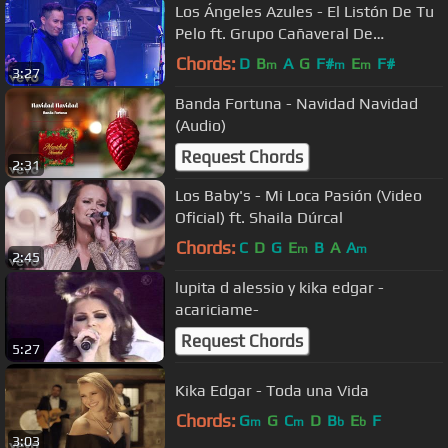
Los Ángeles Azules - El Listón De Tu
Pelo ft. Grupo Cañaveral De
Humberto Pabón (Live)
Chords:
D
B
A
G
F#
E
F#
m
m
m
3:27
Banda Fortuna - Navidad Navidad
(Audio)
Request Chords
2:31
Los Baby's - Mi Loca Pasión (Video
Oficial) ft. Shaila Dúrcal
Chords:
C
D
G
E
B
A
A
m
m
2:45
lupita d alessio y kika edgar -
acariciame-
Request Chords
5:27
Kika Edgar - Toda una Vida
Chords:
G
G
C
D
B
E
F
m
m
b
b
3:03