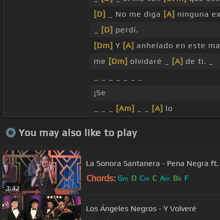
[D]
_ No me diga
[A]
ninguna ex
_
[D]
perdí.
[Dm]
Y
[A]
anhelado en este m
me
[Dm]
olvidaré _
[A]
de ti. _
_ _ _ _ _ _ _
¡Se
_ _ _
[Am]
_ _
[A]
lo
You may also like to play
La Sonora Santanera - Pena Negra ft.
Chords:
G
D
C
C
A
B
F
m
m
m
b
3:42
Los Ángeles Negros - Y Volveré