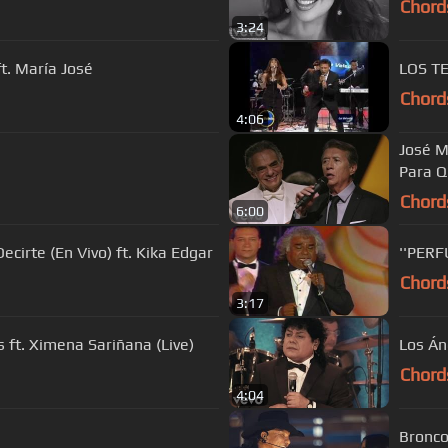
Chord
3:24
t. María José
LOS T
Chord
4:06
José M
Para 
Chord
6:00
cirte (En Vivo) ft. Kika Edgar
''PER
Chord
3:17
 ft. Ximena Sariñana (Live)
Los Án
Chord
4:04
Bronco 