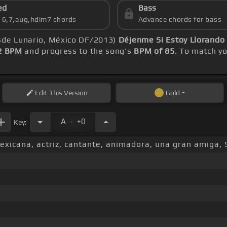
ed
Bass
s 6,7,aug,hdim7 chords
Advance chords for bass
esde Lunario, México DF/2013)
Déjenme Si Estoy Llorando
2 BPM
and progress to the song's
BPM of 85
. To match yo
Edit
This Version
Gold
.
A
+0
Key:
xicana, actriz, cantante, animadora, una gran amiga, 
_