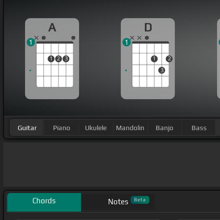
A
D
1
1
1
2
3
1
2
3
Guitar
Piano
Ukulele
Mandolin
Banjo
Bass
Chords
Beta
Notes