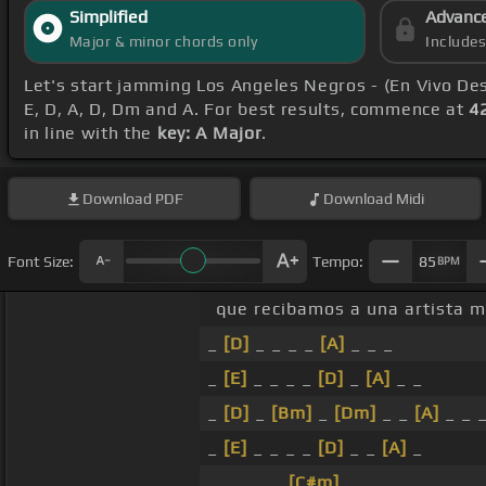
Simplified
Advanc
Major & minor chords only
Include
Let's start jamming Los Angeles Negros - (En Vivo D
E, D, A, D, Dm and A. For best results, commence at
4
in line with the
key: A Major
.
Download
PDF
Download
Midi
Font Size:
Tempo:
85
BPM
que recibamos a una artista me
_
[D]
_ _ _ _
[A]
_ _ _
_
[E]
_ _ _ _
[D]
_
[A]
_ _
_
[D]
_
[Bm]
_
[Dm]
_ _
[A]
_ _ 
_
[E]
_ _ _ _
[D]
_ _
[A]
_
_ _ _ _ _
[C#m]
_ _ _