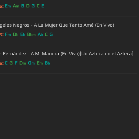
s:
E
A
B
D
G
C
E
m
m
geles Negros - A La Mujer Que Tanto Amé (En Vivo)
s:
F
D
E
B
A
C
G
m
b
b
bm
b
e Fernández - A Mi Manera (En Vivo)[Un Azteca en el Azteca]
s:
C
G
F
D
G
E
B
m
m
m
b
User Manual
Customer Support