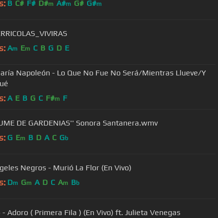
s:
B
C#
F#
D#
A#
G#
G#
m
m
m
ERRICOLAS_VIVIRAS
s:
A
E
C
B
G
D
E
m
m
aría Napoleón - Lo Que No Fue No Será/Mientras Llueve/Y
Qué
s:
A
E
B
G
C
F#
F
m
FUME DE GARDENIAS'' Sonora Santanera.wmv
s:
G
E
B
D
A
C
G
m
b
geles Negros - Murió La Flor (En Vivo)
s:
D
G
A
D
C
A
B
m
m
m
b
- Adoro ( Primera Fila ) (En Vivo) ft. Julieta Venegas