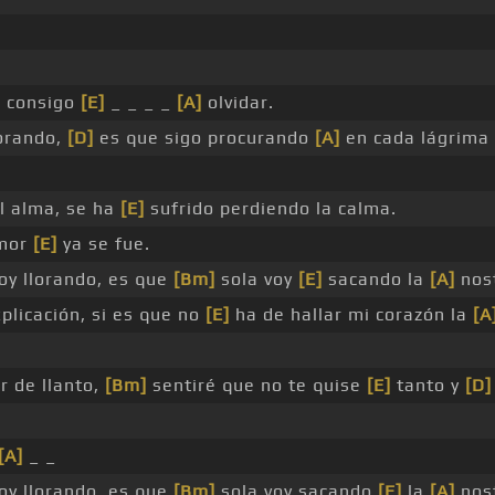
 consigo
[E]
_ _ _ _
[A]
olvidar.
orando,
[D]
es que sigo procurando
[A]
en cada lágrima
al alma, se ha
[E]
sufrido perdiendo la calma.
amor
[E]
ya se fue.
oy llorando, es que
[Bm]
sola voy
[E]
sacando la
[A]
nost
plicación, si es que no
[E]
ha de hallar mi corazón la
[A
 de llanto,
[Bm]
sentiré que no te quise
[E]
tanto y
[D]
[A]
_ _
oy llorando, es que
[Bm]
sola voy sacando
[E]
la
[A]
nost