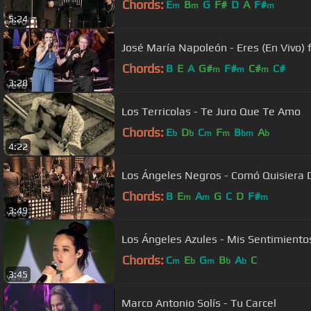
Chords:
E
B
G
F#
D
A
F#
m
m
m
5:24
José María Napoleón - Eres (En Vivo) f
Chords:
B
E
A
G#
F#
C#
C#
m
m
m
3:28
Los Terricolas - Te Juro Que Te Amo
Chords:
E
D
C
F
B
A
b
b
m
m
bm
b
4:22
Los Ángeles Negros - Comó Quisiera De
Chords:
B
E
A
G
C
D
F#
m
m
m
3:49
Los Ángeles Azules - Mis Sentimientos
Chords:
C
E
G
B
A
C
m
b
m
b
b
3:45
Marco Antonio Solís - Tu Carcel