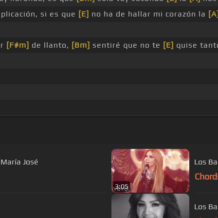
plicación, si es que
[E]
no ha de hallar mi corazón la
[A
ar
[F#m]
de llanto,
[Bm]
sentiré que no te
[E]
quise tanto
 María José
Los Bab
Chord
3:05
Los Bab