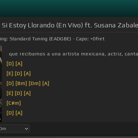
Si Estoy Llorando (En Vivo) ft. Susana Zabal
ing:
Standard Tuning (EADGBE)
Capo:
+0
fret
que recibamos a una artista mexicana, actriz, can
[D]
[A]
[E]
[D]
[A]
[D]
[Bm]
[Dm]
[A]
[E]
[D]
[A]
[C#m]
[D]
[A]
[D]
[A]