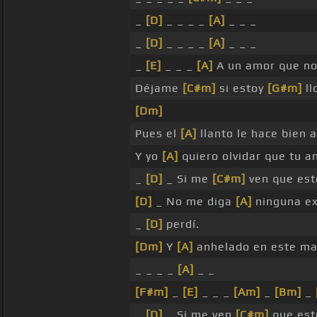
_
[D]
_ _ _ _
[A]
_ _ _
_
[D]
_ _ _ _
[A]
_ _ _
_
[E]
_ _ _
[A]
A un amor que no
Déjame
[C#m]
si estoy
[G#m]
ll
[Dm]
Pues el
[A]
llanto le hace bien 
Y yo
[A]
quiero olvidar que tu 
_
[D]
_ Si me
[C#m]
ven que est
[D]
_ No me diga
[A]
ninguna ex
_
[D]
perdí.
[Dm]
Y
[A]
anhelado en este mar
_ _ _ _
[A]
_ _
[F#m]
_
[E]
_ _ _
[Am]
_
[Bm]
_
_
[D]
_ Si me ven
[C#m]
que est