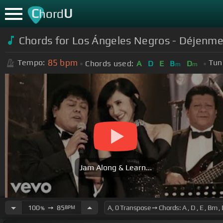
C
U
hord
Chords for Los Ángeles Negros - Déjenme 
85
bpm
Tempo:
Tun
Chords used:
A
D
E
B
D
m
m
Jam Along & Learn...
100
➙
85
BPM
%