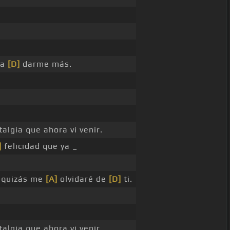
 a
[D]
darme más.
algia que ahora vi venir.
]
felicidad que ya _
quizás me
[A]
olvidaré de
[D]
ti.
algia que ahora vi venir.