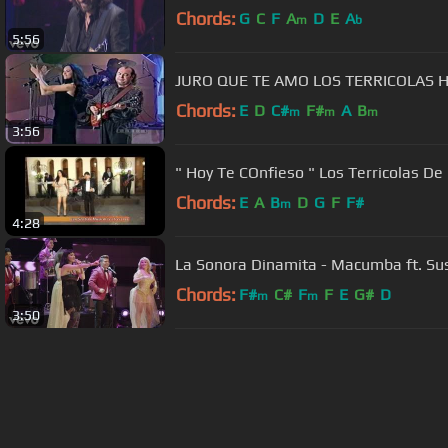
Chords:
G
C
F
A
D
E
A
m
b
5:56
JURO QUE TE AMO LOS TERRICOLAS 
Chords:
E
D
C#
F#
A
B
m
m
m
3:56
" Hoy Te COnfieso " Los Terricolas De
Chords:
E
A
B
D
G
F
F#
m
4:28
La Sonora Dinamita - Macumba ft. Su
Chords:
F#
C#
F
F
E
G#
D
m
m
3:50
About ChordU
Features
Term