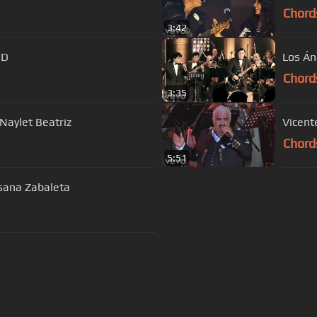
Chord
3:42
HD
Los Án
Chord
3:35
 Naylet Beatriz
Vicent
Chord
5:51
sana Zabaleta
s Of Use
Privacy Policy
Cancellation & Refund Policy