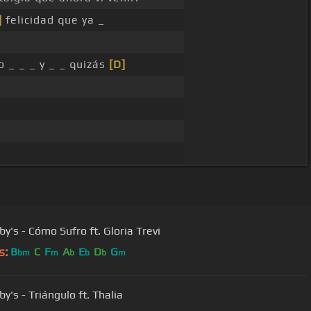
]
felicidad que ya _
 _ _ _ y _ _ quizás
[D]
y's - Cómo Sufro ft. Gloria Trevi
s:
B
C
F
A
E
D
G
bm
m
b
b
b
m
y's - Triángulo ft. Thalia