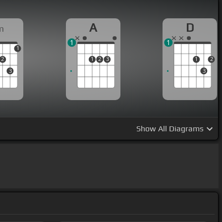
A
D
m
1
1
1
2
1
2
3
1
2
3
3
Show
All Diagrams