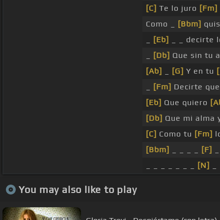
[C]
Te lo juro
[Fm]
Como _
[Bbm]
quis
_
[Eb]
_ _ decirte 
_
[Db]
Que sin tu
[Ab]
_
[G]
Y en tu
_
[Fm]
Decirte qu
[Eb]
Que quiero
[A
[Db]
Que mi alma 
[C]
Como tu
[Fm]
l
[Bbm]
_ _ _ _
[F]
_ 
_ _ _ _ _ _ _
[N]
_
You may also like to play