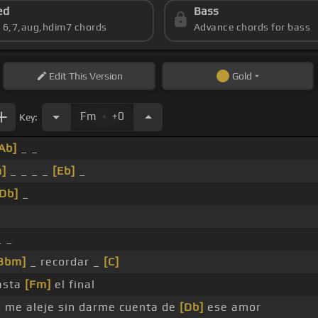
ed
Bass
s 6,7,aug,hdim7 chords
Advance chords for bass
Edit
This Version
Gold
.
Fm
+0
Key:
Ab]
_ _
]
_ _ _ _
[Eb]
_
Db]
_
_ _
Bbm]
_ recordar _
[C]
asta
[Fm]
el final
me aleje sin darme cuenta de
[Db]
ese amor