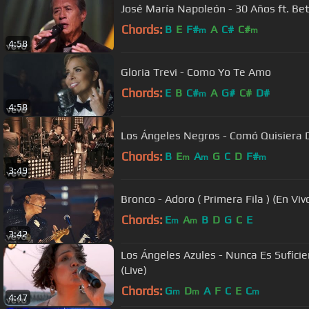
José María Napoleón - 30 Años ft. Be
Chords:
B
E
F#
A
C#
C#
m
m
4:58
Gloria Trevi - Como Yo Te Amo
Chords:
E
B
C#
A
G#
C#
D#
m
4:58
Los Ángeles Negros - Comó Quisiera De
Chords:
B
E
A
G
C
D
F#
m
m
m
3:49
Bronco - Adoro ( Primera Fila ) (En Viv
Chords:
E
A
B
D
G
C
E
m
m
3:42
Los Ángeles Azules - Nunca Es Suficie
(Live)
Chords:
G
D
A
F
C
E
C
m
m
m
4:47