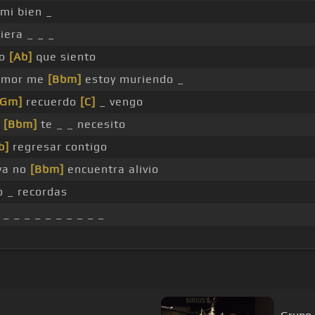
mi bien _
iera _ _ _
lo
[Ab]
que siento
 amor me
[Bbm]
estoy muriendo _
[Gm]
recuerdo
[C]
_ vengo
e
[Bbm]
te _ _ necesito
b]
regresar contigo
ya no
[Bbm]
encuentra alivio
o _ recordas
_ _ _ _ _ _ _ _ _ _