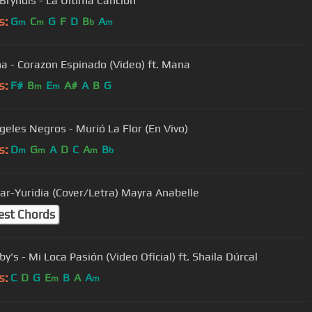
Bryndis - La Última Canción
s:
G
C
G
F
D
B
A
m
m
b
m
a - Corazon Espinado (Video) ft. Mana
s:
F#
B
E
A#
A
B
G
m
m
geles Negros - Murió La Flor (En Vivo)
s:
D
G
A
D
C
A
B
m
m
m
b
orar-Yuridia (Cover/Letra) Mayra Anabelle
est Chords
y's - Mi Loca Pasión (Video Oficial) ft. Shaila Dúrcal
s:
C
D
G
E
B
A
A
m
m