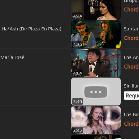
Grupo 
Chord
4:24
. Ha*Ash (De Plaza En Plaza)
Santan
Chord
4:36
 María José
Los Án
Chord
4:04
Sin ll
Requ
3:40
Los Bab
Chord
2:45