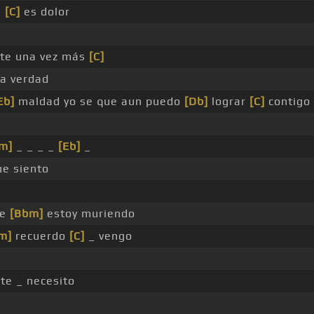
a
[C]
es dolor
rte una vez más
[C]
a verdad
Eb]
maldad yo se que aun puedo
[Db]
lograr
[C]
contigo
m]
_ _ _ _
[Eb]
_
ue siento
me
[Bbm]
estoy muriendo
m]
recuerdo
[C]
_ vengo
te _ necesito