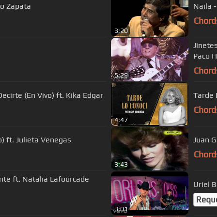
to Zapata
Naila 
Chord
3:20
Jinetes
Paco H
Chord
5:29
cirte (En Vivo) ft. Kika Edgar
Tarde L
Chord
4:47
o) ft. Julieta Venegas
Chord
3:43
nte ft. Natalia Lafourcade
Uriel 
Requ
3:01