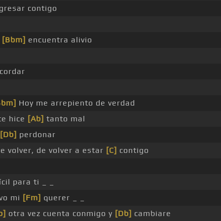
gresar contigo
o
[Bbm]
encuentra alivio
cordar
Bbm]
Hoy me arrepiento de verdad
te hice
[Ab]
tanto mal
[Db]
perdonar
 volver, de volver a estar
[C]
contigo
cil para ti _ _
vo mi
[Fm]
querer _ _
b]
otra vez cuenta conmigo y
[Db]
cambiare