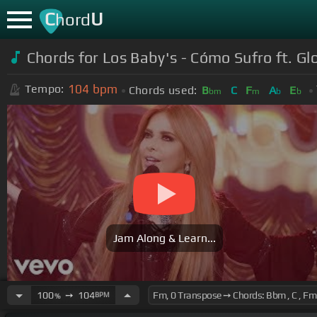
C
U
hord
Chords for Los Baby's - Cómo Sufro ft. Glo
104
bpm
Tempo:
Chords used:
B
C
F
A
E
bm
m
b
b
Jam Along & Learn...
100
➙
104
BPM
%