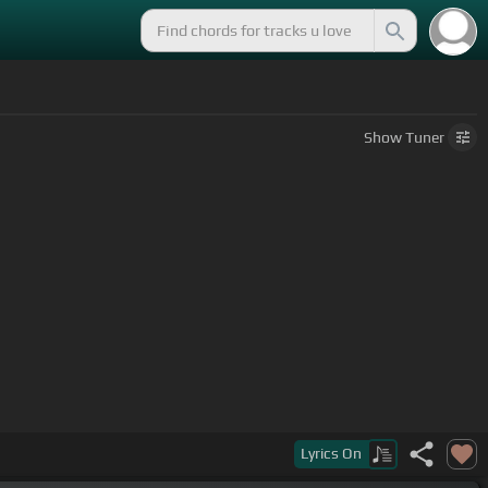
Show
Tuner
ese amor
Lyrics
On