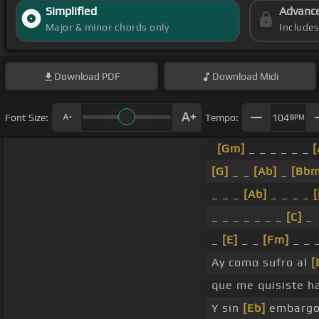
Simplified
Advanc
Major & minor chords only
Include
Download
PDF
Download
Midi
Font Size:
Tempo:
104
BPM
[Gm]
_ _ _ _ _ _
[
[G]
_ _
[Ab]
_
[Bbm
_ _ _
[Ab]
_ _ _ _
[
_ _ _ _ _ _ _
[C]
_
_
[E]
_ _
[Fm]
_ _ 
Ay como sufro al
[
que me quisiste h
Y sin
[Eb]
embargo 