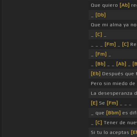
Que quiero
[Ab]
re
_
[Db]
Que mi alma ya n
_
[C]
_
_ _ _
[Fm]
_
[C]
Re
_
[Fm]
_
_
[Bb]
_ _
[Ab]
_
[
[Eb]
Después que 
Pero sin miedo de
La desesperanza de
[E]
Se
[Fm]
_ _ _
_ que
[Bbm]
es difí
_
[C]
Tener de nue
Si tu lo aceptas
[E