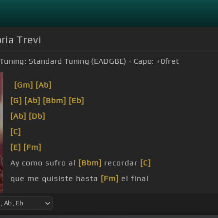
ria Trevi
Tuning:
Standard Tuning (EADGBE)
Capo:
+0
fret
[Gm]
[Ab]
[G]
[Ab]
[Bbm]
[Eb]
[Ab]
[Db]
[C]
[E]
[Fm]
Ay como sufro al
[Bbm]
recordar
[C]
que me quisiste hasta
[Fm]
el final
sin
[Eb]
embargo me aleje sin darme cuenta de
[Db]