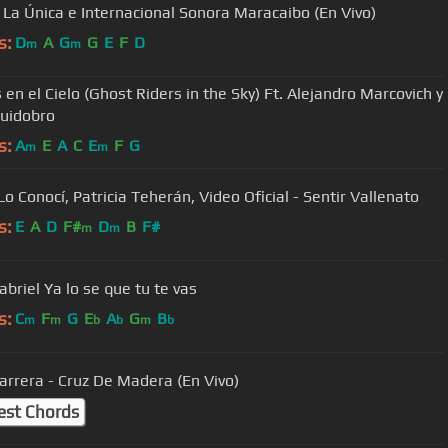
- La Única e Internacional Sonora Maracaibo (En Vivo)
s:
D
A
G
G
E
F
D
m
m
 en el Cielo (Ghost Riders in the Sky) Ft. Alejandro Marcovich y
uidobro
s:
A
E
A
C
E
F
G
m
m
o Conocí, Patricia Teherán, Video Oficial - Sentir Vallenato
s:
E
A
D
F#
D
B
F#
m
m
Juan Gabriel Ya lo se que tu te vas
s:
C
F
G
E
A
G
B
m
m
b
b
m
b
Barrera - Cruz De Madera (En Vivo)
est Chords