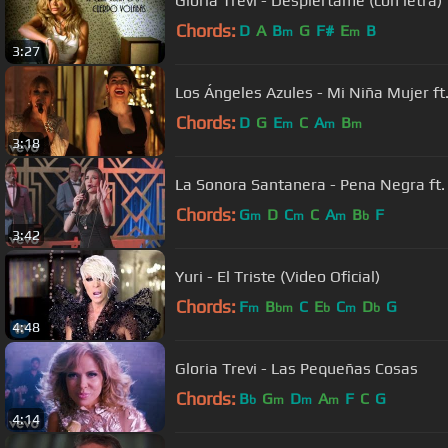
Gloria Trevi - Despiértame (con letra)
Chords:
D
A
B
G
F#
E
B
m
m
3:27
Los Ángeles Azules - Mi Niña Mujer ft
Chords:
D
G
E
C
A
B
m
m
m
3:18
La Sonora Santanera - Pena Negra ft.
Chords:
G
D
C
C
A
B
F
m
m
m
b
3:42
Yuri - El Triste (Video Oficial)
Chords:
F
B
C
E
C
D
G
m
bm
b
m
b
4:48
Gloria Trevi - Las Pequeñas Cosas
Chords:
B
G
D
A
F
C
G
b
m
m
m
4:14