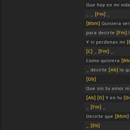
Que hoy en mi vid
_ _
[Fm]
_
[Bbm]
Quisiera ve
para decirte
[Fm]
l
Y si perdonas mi
[
[C]
_
[Fm]
_
Como quisiera
[Bb
_ decirte
[Ab]
lo q
[Db]
Que sin tu amor 
[Ab]
[G]
Y en tu
[G
_
[Fm]
_
Decirte que
[Bbm]
_
[Eb]