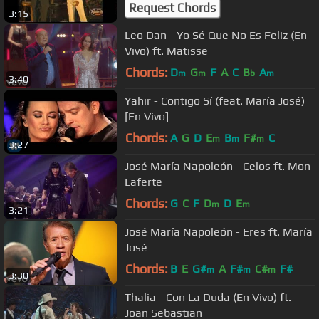
Request Chords
3:15
Leo Dan - Yo Sé Que No Es Feliz (En
Vivo) ft. Matisse
Chords:
D
G
F
A
C
B
A
m
m
b
m
3:40
Yahir - Contigo Sí (feat. María José)
[En Vivo]
Chords:
A
G
D
E
B
F#
C
m
m
m
3:27
José María Napoleón - Celos ft. Mon
Laferte
Chords:
G
C
F
D
D
E
m
m
3:21
José María Napoleón - Eres ft. María
José
Chords:
B
E
G#
A
F#
C#
F#
m
m
m
3:30
Thalia - Con La Duda (En Vivo) ft.
Joan Sebastian