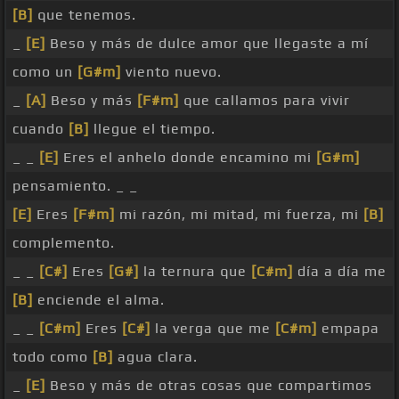
[B]
que tenemos.
_
[E]
Beso y más de dulce amor que llegaste a mí
como un
[G#m]
viento nuevo.
_
[A]
Beso y más
[F#m]
que callamos para vivir
cuando
[B]
llegue el tiempo.
_ _
[E]
Eres el anhelo donde encamino mi
[G#m]
pensamiento. _ _
[E]
Eres
[F#m]
mi razón, mi mitad, mi fuerza, mi
[B]
complemento.
_ _
[C#]
Eres
[G#]
la ternura que
[C#m]
día a día me
[B]
enciende el alma.
_ _
[C#m]
Eres
[C#]
la verga que me
[C#m]
empapa
todo como
[B]
agua clara.
_
[E]
Beso y más de otras cosas que compartimos