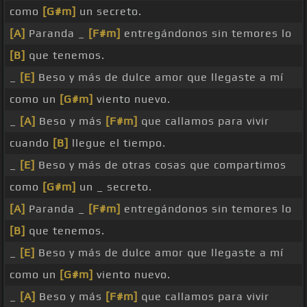
como
[G#m]
un secreto.
[A]
Paranda _
[F#m]
entregándonos sin temores lo
[B]
que tenemos.
_
[E]
Beso y más de dulce amor que llegaste a mí
como un
[G#m]
viento nuevo.
_
[A]
Beso y más
[F#m]
que callamos para vivir
cuando
[B]
llegue el tiempo.
_
[E]
Beso y más de otras cosas que compartimos
como
[G#m]
un _ secreto.
[A]
Paranda _
[F#m]
entregándonos sin temores lo
[B]
que tenemos.
_
[E]
Beso y más de dulce amor que llegaste a mí
como un
[G#m]
viento nuevo.
_
[A]
Beso y más
[F#m]
que callamos para vivir