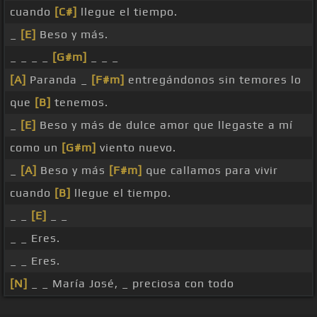
cuando
[C#]
llegue el tiempo.
_
[E]
Beso y más.
_ _ _ _
[G#m]
_ _ _
[A]
Paranda _
[F#m]
entregándonos sin temores lo
que
[B]
tenemos.
_
[E]
Beso y más de dulce amor que llegaste a mí
como un
[G#m]
viento nuevo.
_
[A]
Beso y más
[F#m]
que callamos para vivir
cuando
[B]
llegue el tiempo.
_ _
[E]
_ _
_ _ Eres.
_ _ Eres.
[N]
_ _ María José, _ preciosa con todo