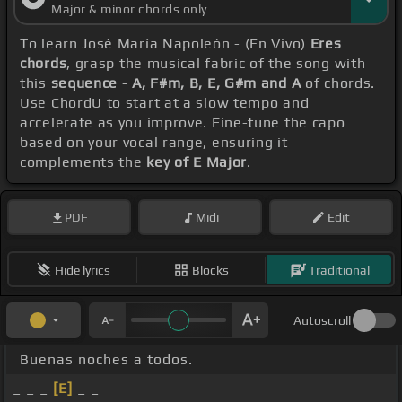
Major & minor chords only
To learn José María Napoleón - (En Vivo)
Eres
chords
, grasp the musical fabric of the song with
this
sequence - A, F#m, B, E, G#m and A
of chords.
Use ChordU to start at a slow tempo and
accelerate as you improve. Fine-tune the capo
based on your vocal range, ensuring it
complements the
key of E Major
.
PDF
Midi
Edit
Hide lyrics
Blocks
Traditional
Autoscroll
Buenas noches a todos.
_ _ _
[E]
_ _