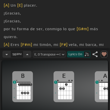
[A]
Un
[E]
placer.
¡Gracias,
¡Gracias,
por tu forma de ser, conmigo lo que
[G#m]
más
quiero.
[A]
Eres
[F#m]
mi timón, mi
[F#]
vela, mi barca, mi
mar, mi
Lyrics
On
98
BPM
[B]
[C#m]
remón.
[B]
sed que siento.
B
E
A
2
1
1
1
1
1
1
1
2
3
1
2
2
3
4