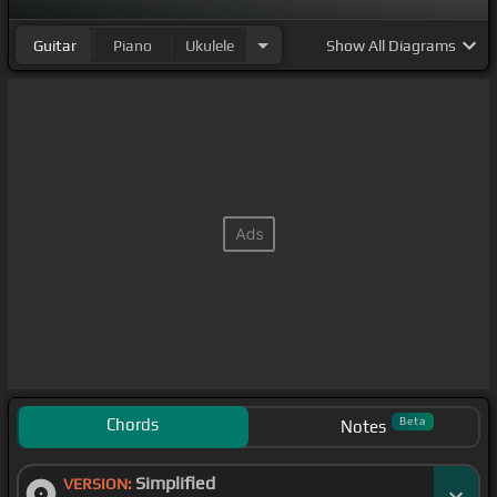
Guitar
Piano
Ukulele
Show
All Diagrams
Chords
Beta
Notes
Simplified
VERSION: