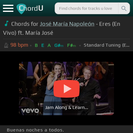
C
U
hord
Chords for
José María Napoleón
- Eres (En
Vivo) ft. María José
98
bpm
Standard Tuning (EADGBE)
B
E
A
G#
F#
m
m
Jam Along & Learn...
Buenas noches a todos.