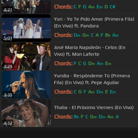
Chords:
C
F
G
A
E
D
C#
m
m
4:21
Yuri - Yo Te Pido Amor (Primera Fila)
(En Vivo) ft. Pandora
Chords:
D
G
C
A
F
B
A
m
m
b
m
5:01
José María Napoleón - Celos (En
Vivo) ft. Mon Laferte
Chords:
F
C
G
D
A
E
m
m
m
3:29
Yuridia - Respóndeme Tú (Primera
Fila) (En Vivo) ft. Pepe Aguilar
Chords:
C
G
F
A
D
E
E
m
m
m
3:35
Thalia - El Próximo Viernes (En Vivo)
Chords:
B
F
C
G
D
A
A
b
m
m
m
4:12