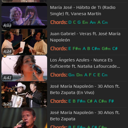
María José - Hábito de Ti (Radio
Single) ft. Vanesa Martín
Chords:
D
C
G
E
A
A
C
m
m
m
4:03
Juan Gabriel - Veras ft. José María
Napoleón
Chords:
E
F#
A
B
C#
G#
C#
m
m
m
4:24
Los Ángeles Azules - Nunca Es
Suficiente ft. Natalia Lafourcade
(Live)
Chords:
G
D
A
F
C
E
C
m
m
m
4:47
José María Napoleón - 30 Años ft.
Beto Zapata (En Vivo)
Chords:
E
B
F#
C#
A
C#
F#
m
m
5:29
José María Napoleón - 30 Años ft.
Beto Zapata
Chords:
B
E
F#
A
C#
C#
m
m