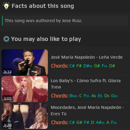
Facts about this song
This song was authored by Jose Ruiz.
You may also like to play
José María Napoleón - Leña Verde
Chords:
C#
F#
D#
G#
F
D#
m
m
3:33
Los Baby's - Cómo Sufro ft. Gloria
Trevi
Chords:
B
C
F
A
E
D
G
bm
m
b
b
b
m
3:05
Mocedades, José María Napoleón -
Eres Tú
Chords:
C#
G#
F#
D
A#
A
F
m
m
3:28