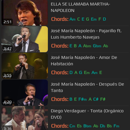
ELLA SE LLAMABA MARTHA-
NAPOLEON
Chords:
A
C
E
G
E
F
D
m
m
2:51
José María Napoleón - Pajarillo ft.
Luis Humberto Navejas
Chords:
E
B
A
A
G
A
bm
bm
b
3:47
José María Napoleón - Amor De
Habitación
Chords:
D
A
G
E
A
E
m
m
3:55
José María Napoleón - Después De
Tanto
Chords:
B
E
F#
A
C#
F#
m
4:20
Diego Verdaguer - Tonta (Orgánico
DVD)
Chords:
C
E
B
A
D
B
F
m
b
bm
b
b
b
m
3:36