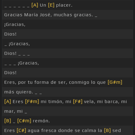
_ _ _ _ _ _
[A]
Un
[E]
placer.
Gracias María José, muchas gracias. _
¡Gracias,
Dios!
_ ¡Gracias,
Dios! _ _ _
_ _ _ ¡Gracias,
Dios!
Eres, por tu forma de ser, conmigo lo que
[G#m]
más quiero. _ _
[A]
Eres
[F#m]
mi timón, mi
[F#]
vela, mi barca, mi
mar, mi _
[B]
_
[C#m]
remón.
Eres
[C#]
agua fresca donde se calma la
[B]
sed