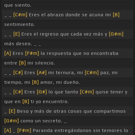
que siento.
_ _
[C#m]
Eres el abrazo donde se acuna mi
[B]
sentimiento.
_ _
[E]
Eres el regreso que cada vez más y
[G#m]
más deseo. _ _
[A]
Eres
[F#m]
la respuesta que no encontraba
entre
[B]
mi silencio.
_ _
[C#]
Eres
[A#]
mi ternura, mi
[C#m]
paz, mi
tiempo, mi
[B]
amor, mi dueño.
_ _
[C#]
Eres
[G#]
lo que tanto
[C#m]
quise tener y
que en
[B]
ti yo encuentro.
_
[E]
Beso y más de otras cosas que compartimos
[G#m]
como un secreto. _
[A]
_
[F#m]
Paranda entregándonos sin temores lo