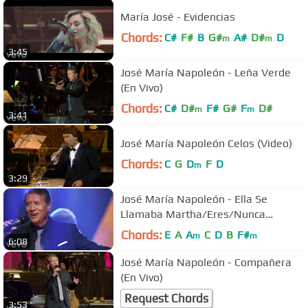
María José - Evidencias
Chords:
C#
F#
B
G#
A#
D#
D
m
m
3:45
José María Napoleón - Leña Verde
(En Vivo)
Chords:
C#
D#
F#
G#
F
D#
m
m
3:41
José María Napoleón Celos (Video)
Chords:
C
G
D
F
D
m
3:29
José María Napoleón - Ella Se
Llamaba Martha/Eres/Nunca
Cambies (Medley)
Chords:
E
A
A
C
D
B
F#
m
m
6:08
José María Napoleón - Compañera
(En Vivo)
Request Chords
3:53