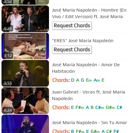
3:52
José María Napoleón - Hombre (En
Vivo / Edit Version) ft. José María
Request Chords
4:26
"ERES" José María Napoleón
Request Chords
3:12
José María Napoleón - Amor De
Habitación
Chords:
D
A
G
E
A
E
m
m
3:55
Juan Gabriel - Veras ft. José María
Napoleón
Chords:
E
F#
A
B
C#
G#
C#
m
m
m
4:24
José María Napoleón - Sin Tu Amor
Chords:
B
F#
E
G#
A
C#
F#
m
m