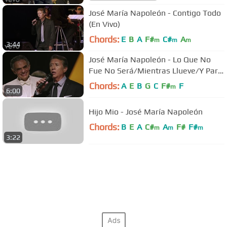
José María Napoleón - Contigo Todo
(En Vivo)
Chords:
E
B
A
F#
C#
A
m
m
m
3:44
José María Napoleón - Lo Que No
Fue No Será/Mientras Llueve/Y Para
Qué
Chords:
A
E
B
G
C
F#
F
m
6:00
Hijo Mio - José María Napoleón
Chords:
B
E
A
C#
A
F#
F#
m
m
m
3:22