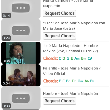
Nunca Cambies - José María
Napoleón
Request Chords
3:14
"Eres" de José María Napoleón con
María José (Letra)
Request Chords
3:24
José María Napoleón - Hombre -
México (vivo, Festival OTI 1977)
Chords:
C
D
G
E
A
B
C#
m
m
3:36
Pajarillo - José María Napoleón /
Video Oficial
Chords:
F
C
B
D
G
A
E
b
b
m
b
b
5:54
Hombre - José María Napoleón
Request Chords
3:33