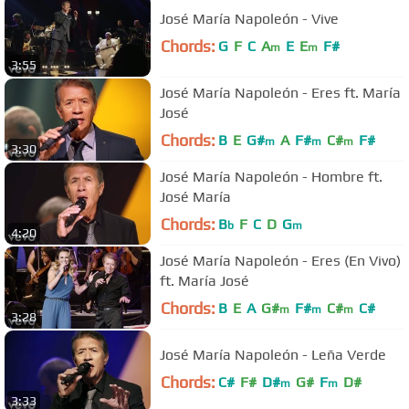
José María Napoleón - Vive
Chords:
G
F
C
A
E
E
F#
m
m
3:55
José María Napoleón - Eres ft. María
José
Chords:
B
E
G#
A
F#
C#
F#
m
m
m
3:30
José María Napoleón - Hombre ft.
José María
Chords:
B
F
C
D
G
b
m
4:20
José María Napoleón - Eres (En Vivo)
ft. María José
Chords:
B
E
A
G#
F#
C#
C#
m
m
m
3:28
José María Napoleón - Leña Verde
Chords:
C#
F#
D#
G#
F
D#
m
m
3:33