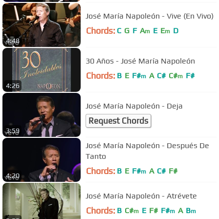
José María Napoleón - Vive (En Vivo)
Chords:
C
G
F
A
E
E
D
m
m
4:48
30 Años - José María Napoleón
Chords:
B
E
F#
A
C#
C#
F#
m
m
4:26
José María Napoleón - Deja
Request Chords
3:59
José María Napoleón - Después De
Tanto
Chords:
B
E
F#
A
C#
F#
m
4:20
José María Napoleón - Atrévete
Chords:
B
C#
E
F#
F#
A
B
m
m
m