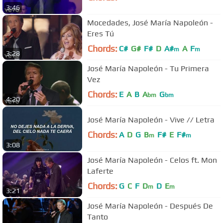
3:46
Mocedades, José María Napoleón -
Eres Tú
Chords:
C#
G#
F#
D
A#
A
F
m
m
3:28
José María Napoleón - Tu Primera
Vez
Chords:
E
A
B
A
G
bm
bm
4:20
José María Napoleón - Vive // Letra
Chords:
A
D
G
B
F#
E
F#
m
m
3:08
José María Napoleón - Celos ft. Mon
Laferte
Chords:
G
C
F
D
D
E
m
m
3:21
José María Napoleón - Después De
Tanto