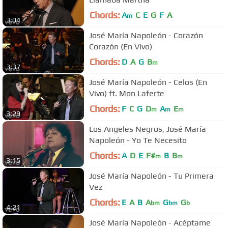
Chords:
A
C
E
G
F
A
m
3:04
José María Napoleón - Corazón
Corazón (En Vivo)
Chords:
D
A
G
B
m
3:37
José María Napoleón - Celos (En
Vivo) ft. Mon Laferte
Chords:
F
C
G
D
A
E
m
m
m
3:29
Los Angeles Negros, José María
Napoleón - Yo Te Necesito
Chords:
A
D
E
F#
B
B
m
m
3:15
José María Napoleón - Tu Primera
Vez
Chords:
E
A
B
A
G
G
bm
bm
b
4:21
José María Napoleón - Acéptame