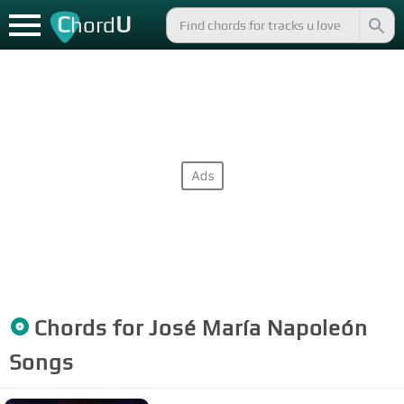
C
U
hord
Chords for
José María Napoleón
Songs