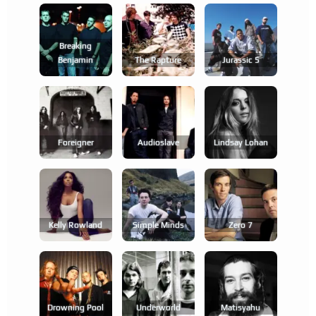
Breaking
Benjamin
The Rapture
Jurassic 5
Foreigner
Audioslave
Lindsay Lohan
Kelly Rowland
Simple Minds
Zero 7
Drowning Pool
Underworld
Matisyahu