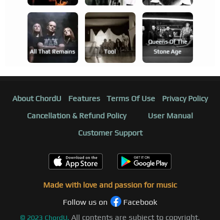
Queens Of The
All That Remains
Tool
Stone Age
About ChordU
Features
Terms Of Use
Privacy Policy
Cancellation & Refund Policy
User Manual
Customer Support
Made with love and passion for music
Follow us on
Facebook
All contents are subject to copyright,
©
2023
ChordU.