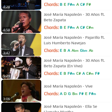
Chords:
B
E
F#
A
C#
F#
m
4:28
José María Napoleón - 30 Años ft.
Beto Zapata
Chords:
B
E
F#
A
C#
C#
m
m
4:58
José María Napoleón - Pajarillo ft.
Luis Humberto Navejas
Chords:
E
B
A
A
G
A
bm
bm
b
3:47
José María Napoleón - 30 Años ft.
Beto Zapata (En Vivo)
Chords:
E
B
F#
C#
A
C#
F#
m
m
5:29
José María Napoleón - Vive
Chords:
A
D
G
B
F#
E
F#
m
m
3:06
José María Napoleón - Ella Se
Llamaba Martha