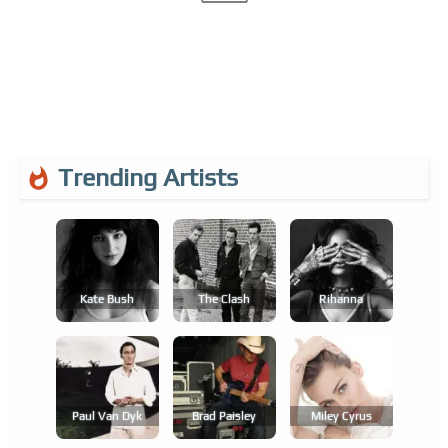
Trending Artists
Kate Bush
The Clash
Rihanna
Paul Van Dyk
Brad Paisley
Miley Cyrus