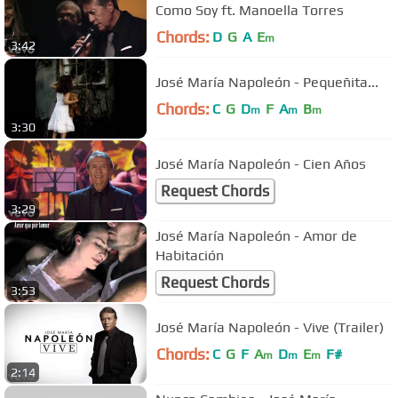
Como Soy ft. Manoella Torres
Chords:
D
G
A
E
m
3:42
José María Napoleón - Pequeñita...
Chords:
C
G
D
F
A
B
m
m
m
3:30
José María Napoleón - Cien Años
Request Chords
3:29
José María Napoleón - Amor de
Habitación
Request Chords
3:53
José María Napoleón - Vive (Trailer)
Chords:
C
G
F
A
D
E
F#
m
m
m
2:14