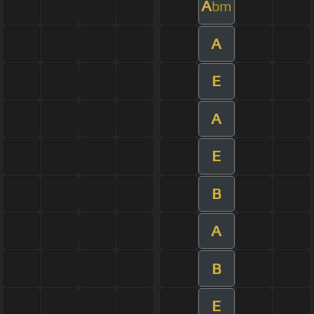
A
bm
A
E
A
E
B
A
B
E