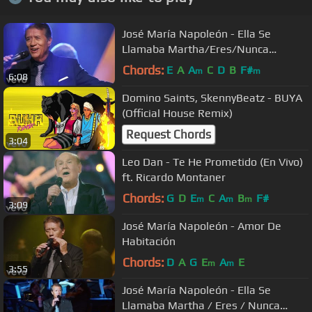
José María Napoleón - Ella Se
Llamaba Martha/Eres/Nunca
Cambies (Medley)
Chords:
E
A
A
C
D
B
F#
m
m
6:08
Domino Saints, SkennyBeatz - BUYA
(Official House Remix)
Request Chords
3:04
Leo Dan - Te He Prometido (En Vivo)
ft. Ricardo Montaner
Chords:
G
D
E
C
A
B
F#
m
m
m
3:09
José María Napoleón - Amor De
Habitación
Chords:
D
A
G
E
A
E
m
m
3:55
José María Napoleón - Ella Se
Llamaba Martha / Eres / Nunca