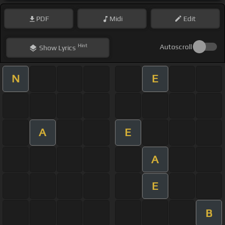
PDF
Midi
Edit
Hint
Autoscroll
Show
Lyrics
N
E
A
E
A
E
B