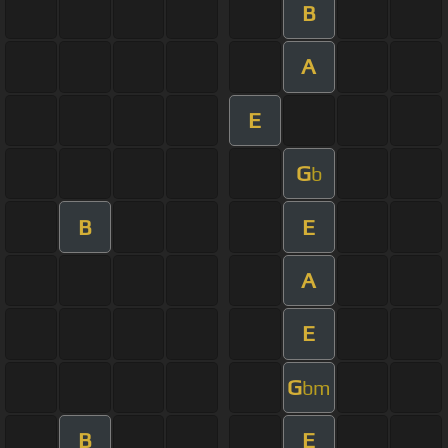
B
A
E
G
b
B
E
A
E
G
bm
B
E