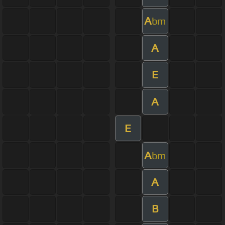
A
bm
A
E
A
E
A
bm
A
B