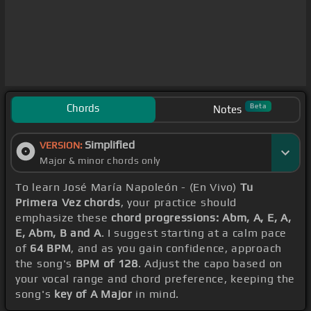
Chords
Beta
Notes
Simplified
VERSION:
Major & minor chords only
To learn José María Napoleón - (En Vivo)
Tu
Primera Vez chords
, your practice should
emphasize these
chord progressions: Abm, A, E, A,
E, Abm, B and A
. I suggest starting at a calm pace
of
64 BPM
, and as you gain confidence, approach
the song's
BPM of 128
. Adjust the capo based on
your vocal range and chord preference, keeping the
song's
key of A Major
in mind.