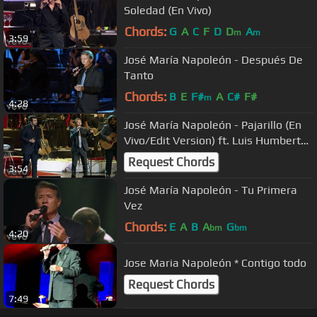
Soledad (En Vivo)
Chords:
G
A
C
F
D
D
A
m
m
3:59
José María Napoleón - Después De
Tanto
Chords:
B
E
F#
A
C#
F#
m
4:28
José María Napoleón - Pajarillo (En
Vivo/Edit Version) ft. Luis Humberto
Navejas
Request Chords
3:54
José María Napoleón - Tu Primera
Vez
Chords:
E
A
B
A
G
bm
bm
4:20
Jose Maria Napoleón * Contigo todo
Request Chords
7:49