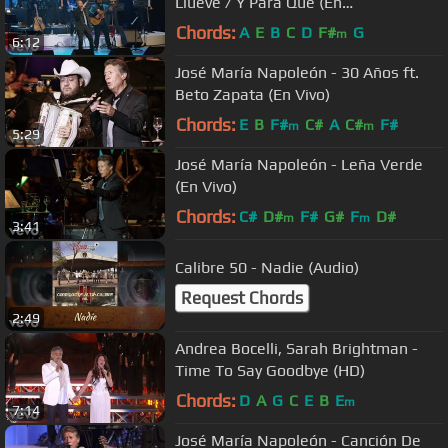
Llueve / Y Para Qué (En
Vivo/Medley/Edit Version)
Chords:
A
E
B
C
D
F#
G
m
6:12
José María Napoleón - 30 Años ft.
Beto Zapata (En Vivo)
Chords:
E
B
F#
C#
A
C#
F#
m
m
5:29
José María Napoleón - Leña Verde
(En Vivo)
Chords:
C#
D#
F#
G#
F
D#
m
m
3:41
Calibre 50 - Nadie (Audio)
Request Chords
2:49
Andrea Bocelli, Sarah Brightman -
Time To Say Goodbye (HD)
Chords:
D
A
G
C
E
B
E
m
7:14
José María Napoleón - Canción De