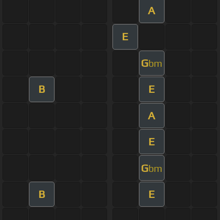
A
E
G
bm
B
E
A
E
G
bm
B
E