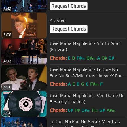
Cambies (En Vivo/Medley)
Request Chords
6:42
A Usted
Request Chords
5:08
José María Napoleón - Sin Tu Amor
(En Vivo)
Chords:
E
B
F#
G#
A
C#
G#
m
m
4:13
José María Napoleón - Lo Que No
Fue No Será/Mientras Llueve/Y Para
Qué
Chords:
A
E
B
G
C
F#
F
m
6:00
José María Napoleón - Ven Dame Un
Beso (Lyric Video)
Chords:
C#
F#
D#
F
G#
A#
m
m
m
3:08
Lo Que No Fue No Será / Mientras