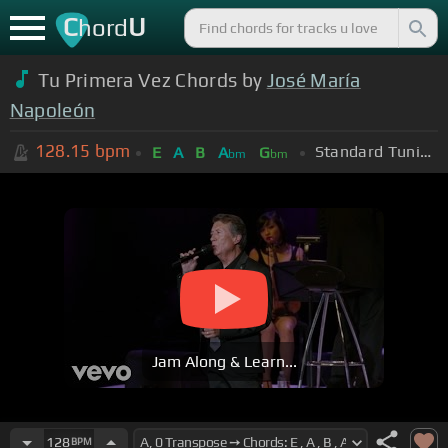
C
U
hord
Tu Primera Vez Chords by
José María
Napoleón
128.15
bpm
Standard Tuning (EADGBE)
E
A
B
A
G
bm
bm
Jam Along & Learn...
128
BPM