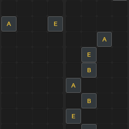
A
E
A
E
B
A
B
E