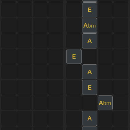
E
A
bm
A
E
A
E
A
bm
A