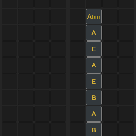
A
bm
A
E
A
E
B
A
B