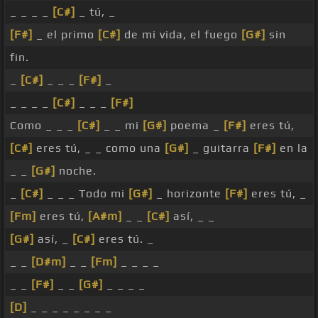
_ _ _ _
[C#]
_ tú, _
[F#]
_ el primo
[C#]
de mi vida, el fuego
[G#]
sin
fin.
_
[C#]
_ _ _
[F#]
_
_ _ _ _
[C#]
_ _ _
[F#]
Como _ _ _
[C#]
_ _ mi
[G#]
poema _
[F#]
eres tú,
[C#]
eres tú, _ _ como una
[G#]
_ guitarra
[F#]
en la
_ _
[G#]
noche.
_
[C#]
_ _ _ Todo mi
[G#]
_ horizonte
[F#]
eres tú, _
[Fm]
eres tú,
[A#m]
_ _
[C#]
así, _ _
[G#]
así, _
[C#]
eres tú. _
_ _
[D#m]
_ _
[Fm]
_ _ _ _
_ _
[F#]
_ _
[G#]
_ _ _ _
[D]
_ _ _ _ _ _ _ _