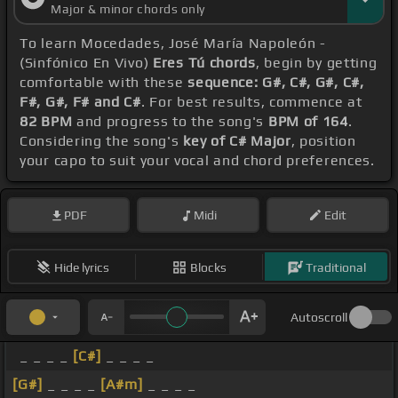
Major & minor chords only
To learn Mocedades, José María Napoleón -
(Sinfónico En Vivo)
Eres Tú chords
, begin by getting
comfortable with these
sequence: G#, C#, G#, C#,
F#, G#, F# and C#
. For best results, commence at
82 BPM
and progress to the song's
BPM of 164
.
Considering the song's
key of C# Major
, position
your capo to suit your vocal and chord preferences.
PDF
Midi
Edit
Hide lyrics
Blocks
Traditional
Autoscroll
_ _ _ _
[C#]
_ _ _ _
[G#]
_ _ _ _
[A#m]
_ _ _ _