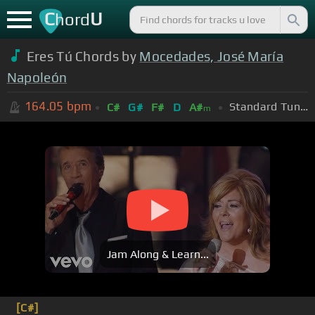
C
U
hord
Eres Tú Chords by
Mocedades, José María
Napoleón
164.05
bpm
Standard Tuning (EADGBE)
C#
G#
F#
D
A#
m
Jam Along & Learn...
[C#]