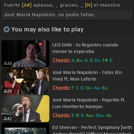
Fuerte
[A#]
aplauso, _ gracias, _
[N]
el maestro
José María Napoleón, no podía faltar,
You may also like to play
LEO DAN - tu llegastes cuando
menos te esperaba
Chords:
A
B
G
D
E
F#
E
m
m
3:22
José María Napoleón - Celos (En
Vivo) ft. Mon Laferte
Chords:
F
C
G
D
A
E
m
m
m
3:29
José María Napoleón - Pajarillo ft.
Luis Humberto Navejas
Chords:
E
B
A
A
G
A
bm
bm
b
3:47
Ed Sheeran - Perfect Symphony [with
Andrea Bocelli] (Official Music Video)