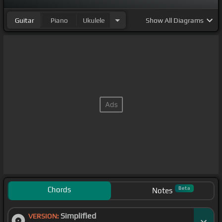
Guitar
Piano
Ukulele
Show
All Diagrams
Chords
Beta
Notes
Simplified
VERSION: