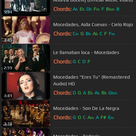
Chords:
A
E
D
F
F
B
B
b
b
b
m
bm
5:34
Mocedades, Aida Cuevas - Cielo Rojo
Chords:
C
G
B
A
C
F
F
m
b
b
m
3:45
Le llamaban loca - Mocedades
Chords:
G
C
D
F
2:59
Mocedades "Eres Tu" (Remastered
Audio) HD
Chords:
D
G
A
E
A
B
G
b
b
b
bm
3:41
Mocedades - Son De La Negra
Chords:
G
D
C
A
A
F#
E
m
m
3:18