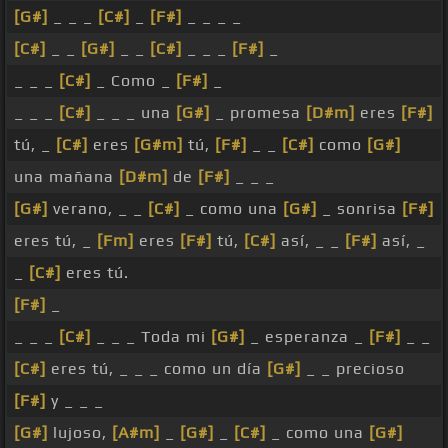
[G#]
_ _ _
[C#]
_
[F#]
_ _ _ _
[C#]
_ _
[G#]
_ _
[C#]
_ _ _
[F#]
_
_ _ _
[C#]
_ Como _
[F#]
_
_ _ _
[C#]
_ _ _ una
[G#]
_ promesa
[D#m]
eres
[F#]
tú, _
[C#]
eres
[G#m]
tú,
[F#]
_ _
[C#]
como
[G#]
una mañana
[D#m]
de
[F#]
_ _ _
[G#]
verano, _ _
[C#]
_ como una
[G#]
_ sonrisa
[F#]
eres tú, _
[Fm]
eres
[F#]
tú,
[C#]
así, _ _
[F#]
así, _
_
[C#]
eres tú.
[F#]
_
_ _ _
[C#]
_ _ _ Toda mi
[G#]
_ esperanza _
[F#]
_ _
[C#]
eres tú, _ _ _ como un día
[G#]
_ _ precioso
[F#]
y _ _ _
[G#]
lujoso,
[A#m]
_
[G#]
_
[C#]
_ como una
[G#]