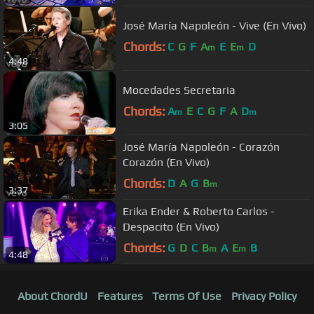
José María Napoleón - Vive (En Vivo)
Chords:
C
G
F
A
E
E
D
m
m
4:48
Mocedades Secretaria
Chords:
A
E
C
G
F
A
D
m
m
3:05
José María Napoleón - Corazón
Corazón (En Vivo)
Chords:
D
A
G
B
m
3:37
Erika Ender & Roberto Carlos -
Despacito (En Vivo)
Chords:
G
D
C
B
A
E
B
m
m
4:48
About ChordU
Features
Terms Of Use
Privacy Policy