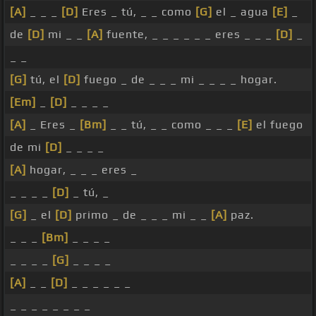
[A]
_ _ _
[D]
Eres _ tú, _ _ como
[G]
el _ agua
[E]
_
de
[D]
mi _ _
[A]
fuente, _ _ _ _ _ _ eres _ _ _
[D]
_
_ _
[G]
tú, el
[D]
fuego _ de _ _ _ mi _ _ _ _ hogar.
[Em]
_
[D]
_ _ _ _
[A]
_ Eres _
[Bm]
_ _ tú, _ _ como _ _ _
[E]
el fuego
de mi
[D]
_ _ _ _
[A]
hogar, _ _ _ eres _
_ _ _ _
[D]
_ tú, _
[G]
_ el
[D]
primo _ de _ _ _ mi _ _
[A]
paz.
_ _ _
[Bm]
_ _ _ _
_ _ _ _
[G]
_ _ _ _
[A]
_ _
[D]
_ _ _ _ _ _
_ _ _ _ _ _ _ _