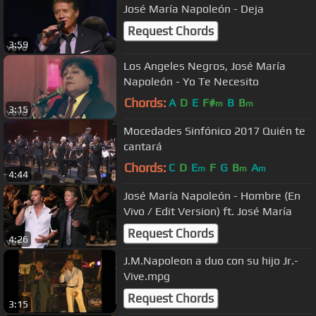
José María Napoleón - Deja
Request Chords
3:59
Los Angeles Negros, José María
Napoleón - Yo Te Necesito
Chords:
A
D
E
F#
B
B
m
m
3:15
Mocedades Sinfónico 2017 Quién te
cantará
Chords:
C
D
E
F
G
B
A
m
m
m
4:44
José María Napoleón - Hombre (En
Vivo / Edit Version) ft. José María
Request Chords
4:26
J.M.Napoleon a duo con su hijo Jr.-
Vive.mpg
Request Chords
3:15