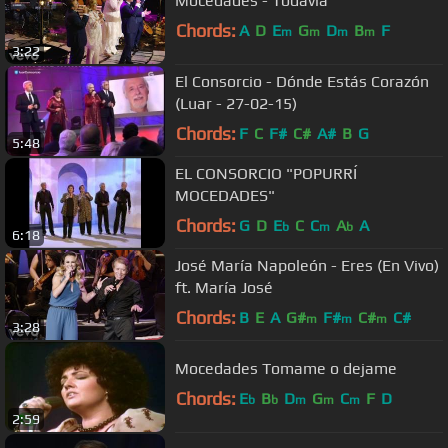
Mocedades - Todavía
Chords:
A
D
E
G
D
B
F
m
m
m
m
3:22
El Consorcio - Dónde Estás Corazón
(Luar - 27-02-15)
Chords:
F
C
F#
C#
A#
B
G
5:48
EL CONSORCIO "POPURRÍ
MOCEDADES"
Chords:
G
D
E
C
C
A
A
b
m
b
6:18
José María Napoleón - Eres (En Vivo)
ft. María José
Chords:
B
E
A
G#
F#
C#
C#
m
m
m
3:28
Mocedades Tomame o dejame
Chords:
E
B
D
G
C
F
D
b
b
m
m
m
2:59