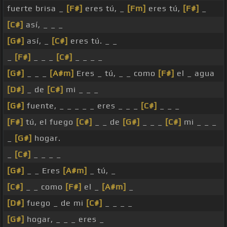
fuerte brisa _
[F#]
eres tú, _
[Fm]
eres tú,
[F#]
_
[C#]
así, _ _ _
[G#]
así, _
[C#]
eres tú. _ _
_
[F#]
_ _ _
[C#]
_ _ _ _
[G#]
_ _ _
[A#m]
Eres _ tú, _ _ como
[F#]
el _ agua
[D#]
_ de
[C#]
mi _ _ _
[G#]
fuente, _ _ _ _ _ eres _ _ _
[C#]
_ _ _
[F#]
tú, el fuego
[C#]
_ _ de
[G#]
_ _ _
[C#]
mi _ _ _
_
[G#]
hogar.
_
[C#]
_ _ _ _
[G#]
_ _ Eres
[A#m]
_ tú, _
[C#]
_ _ como
[F#]
el _
[A#m]
_
[D#]
fuego _ de mi
[C#]
_ _ _ _
[G#]
hogar, _ _ _ eres _