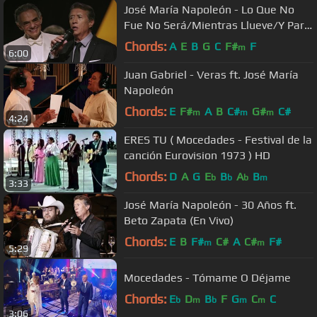
José María Napoleón - Lo Que No
Fue No Será/Mientras Llueve/Y Para
Qué
Chords:
A
E
B
G
C
F#
F
m
6:00
Juan Gabriel - Veras ft. José María
Napoleón
Chords:
E
F#
A
B
C#
G#
C#
m
m
m
4:24
ERES TU ( Mocedades - Festival de la
canción Eurovision 1973 ) HD
Chords:
D
A
G
E
B
A
B
b
b
b
m
3:33
José María Napoleón - 30 Años ft.
Beto Zapata (En Vivo)
Chords:
E
B
F#
C#
A
C#
F#
m
m
5:29
Mocedades - Tómame O Déjame
Chords:
E
D
B
F
G
C
C
b
m
b
m
m
3:06