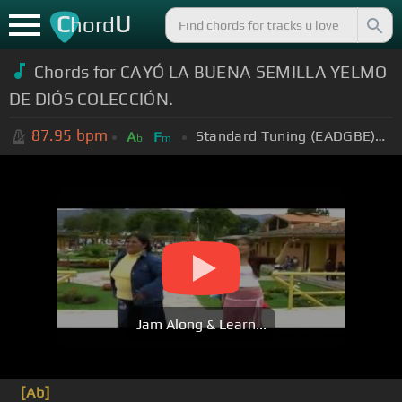
C
U
hord
Chords for CAYÓ LA BUENA SEMILLA YELMO
DE DIÓS COLECCIÓN.
87.95
bpm
Standard Tuning (EADGBE)
+
A
F
b
m
Jam Along & Learn...
[Ab]