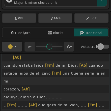
Major & minor chords only
PDF
Midi
Edit
Hide lyrics
Blocks
Traditional
Autoscroll
_ _
[Ab]
_ _ _ _ _ _
cuando estaba lejos
[Fm]
de mi Dios,
[Ab]
cuando
estaba lejos de él, cayó
[Fm]
una buena semilla en
mi
corazón,
[Ab]
_ _
aleluya, gloria a Dios, _ _ _ _
_
[Fm]
_ _ _
[Ab]
que gozo de mi vida, _ _
[Fm]
_ _