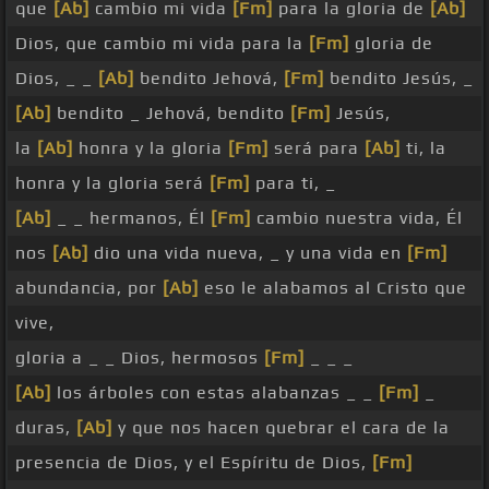
que
[Ab]
cambio mi vida
[Fm]
para la gloria de
[Ab]
Dios, que cambio mi vida para la
[Fm]
gloria de
Dios, _ _
[Ab]
bendito Jehová,
[Fm]
bendito Jesús, _
[Ab]
bendito _ Jehová, bendito
[Fm]
Jesús,
la
[Ab]
honra y la gloria
[Fm]
será para
[Ab]
ti, la
honra y la gloria será
[Fm]
para ti, _
[Ab]
_ _ hermanos, Él
[Fm]
cambio nuestra vida, Él
nos
[Ab]
dio una vida nueva, _ y una vida en
[Fm]
abundancia, por
[Ab]
eso le alabamos al Cristo que
vive,
gloria a _ _ Dios, hermosos
[Fm]
_ _ _
[Ab]
los árboles con estas alabanzas _ _
[Fm]
_
duras,
[Ab]
y que nos hacen quebrar el cara de la
presencia de Dios, y el Espíritu de Dios,
[Fm]