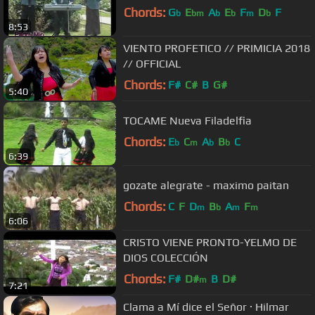
Chords:
G
E
A
E
F
D
F
b
bm
b
b
m
b
8:53
VIENTO PROFETICO // PRIMICIA 2018
// OFFICIAL
Chords:
F#
C#
B
G#
5:40
TOCAME Nueva Filadelfia
Chords:
E
C
A
B
C
b
m
b
b
6:39
gozate alegrate - maximo paitan
Chords:
C
F
D
B
A
F
m
b
m
m
6:06
CRISTO VIENE PRONTO-YELMO DE
DIOS COLECCIÓN
Chords:
F#
D#
B
D#
m
7:21
Clama a Mí dice el Señor · Hilmar