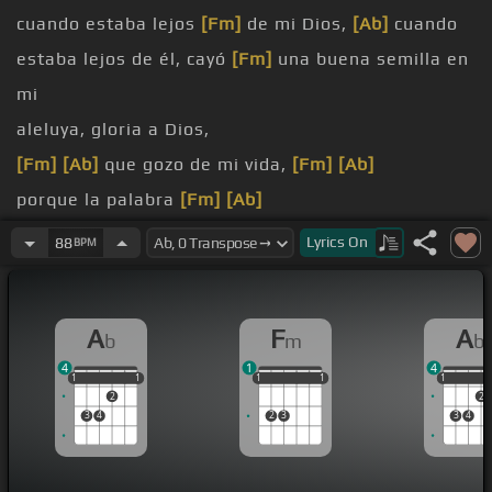
cuando estaba lejos
[Fm]
de mi Dios,
[Ab]
cuando
estaba lejos de él, cayó
[Fm]
una buena semilla en
mi
aleluya, gloria a Dios,
[Fm]
[Ab]
que gozo de mi vida,
[Fm]
[Ab]
porque la palabra
[Fm]
[Ab]
de Dios, eso
Lyrics
On
88
BPM
[Fm]
Dios, al poderoso,
[Ab]
de cuando estaba yo
lejos de ese Dios, cuando estaba
A
F
A
b
m
b
lejos de ese
[Fm]
Dios, cayó una buena semilla en
4
1
4
mi corazón,
[Ab]
dio una buena semilla en
[Fm]
mi
1
1
1
1
1
1
1
1
1
1
1
1
1
2
2
3
4
2
3
3
4