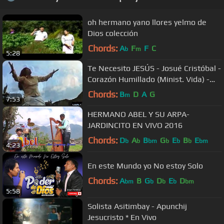
oh hermano yano llores yelmo de
Dios colección
Chords:
A
F
F
C
b
m
5:28
Te Necesito JESÚS - Josué Cristóbal -
Corazón Humillado (Minist. Vida) -
Vol. 10 𝐎𝐫𝐢𝐠𝐢𝐧𝐚𝐥 𝐲 𝐎𝐟𝐢𝐜𝐢𝐚𝐥
Chords:
B
D
A
G
m
7:53
HERMANO ABEL Y SU ARPA-
JARDINCITO EN VIVO 2016
Chords:
D
A
B
G
E
B
E
b
b
bm
b
b
b
bm
4:23
En este Mundo yo No estoy Solo
Chords:
A
B
G
D
E
D
bm
b
b
b
bm
5:58
Solista Asitimbay - Apunchij
Jesucristo * En Vivo