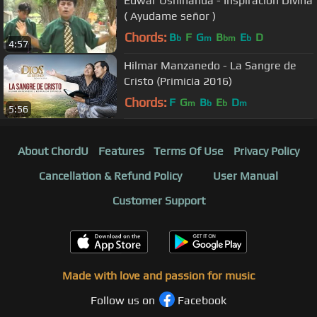
Edwar Ushiñahua - Inspiracion Divina
( Ayudame señor )
Chords:
B
F
G
B
E
D
b
m
bm
b
4:57
Hilmar Manzanedo - La Sangre de
Cristo (Primicia 2016)
Chords:
F
G
B
E
D
m
b
b
m
5:56
About ChordU
Features
Terms Of Use
Privacy Policy
Cancellation & Refund Policy
User Manual
Customer Support
Made with love and passion for music
Follow us on
Facebook