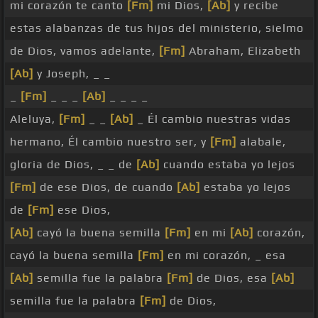
mi corazón te canto
[Fm]
mi Dios,
[Ab]
y recibe
estas alabanzas de tus hijos del ministerio, sielmo
de Dios, vamos adelante,
[Fm]
Abraham, Elizabeth
[Ab]
y Joseph, _ _
_
[Fm]
_ _ _
[Ab]
_ _ _ _
Aleluya,
[Fm]
_ _
[Ab]
_ Él cambio nuestras vidas
hermano, Él cambio nuestro ser, y
[Fm]
alabale,
gloria de Dios, _ _ de
[Ab]
cuando estaba yo lejos
[Fm]
de ese Dios, de cuando
[Ab]
estaba yo lejos
de
[Fm]
ese Dios,
[Ab]
cayó la buena semilla
[Fm]
en mi
[Ab]
corazón,
cayó la buena semilla
[Fm]
en mi corazón, _ esa
[Ab]
semilla fue la palabra
[Fm]
de Dios, esa
[Ab]
semilla fue la palabra
[Fm]
de Dios,