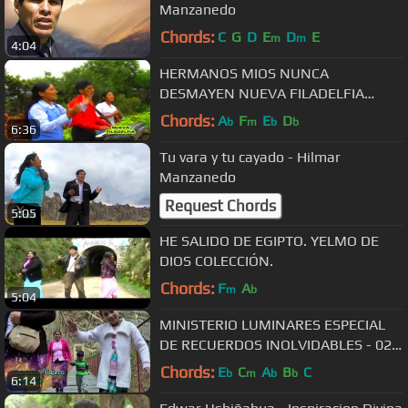
Manzanedo
Chords:
C
G
D
E
D
E
m
m
4:04
HERMANOS MIOS NUNCA
DESMAYEN NUEVA FILADELFIA
COLECCIÓN
Chords:
A
F
E
D
b
m
b
b
6:36
Tu vara y tu cayado - Hilmar
Manzanedo
Request Chords
5:05
HE SALIDO DE EGIPTO. YELMO DE
DIOS COLECCIÓN.
Chords:
F
A
m
b
5:04
MINISTERIO LUMINARES ESPECIAL
DE RECUERDOS INOLVIDABLES - 02
CAMINITO VIAJERO
Chords:
E
C
A
B
C
b
m
b
b
6:14