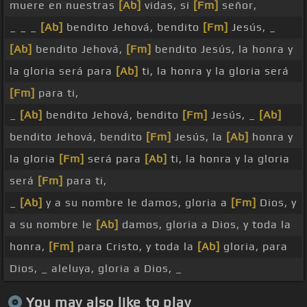
muere en nuestras
[Ab]
vidas, si
[Fm]
señor,
_ _ _
[Ab]
bendito Jehová, bendito
[Fm]
Jesús, _
[Ab]
bendito Jehová,
[Fm]
bendito Jesús, la honra y
la gloria será para
[Ab]
ti, la honra y la gloria será
[Fm]
para ti,
_
[Ab]
bendito Jehová, bendito
[Fm]
Jesús, _
[Ab]
bendito Jehová, bendito
[Fm]
Jesús, la
[Ab]
honra y
la gloria
[Fm]
será para
[Ab]
ti, la honra y la gloria
será
[Fm]
para ti,
_
[Ab]
y a su nombre le damos, gloria a
[Fm]
Dios, y
a su nombre le
[Ab]
damos, gloria a Dios, y toda la
honra,
[Fm]
para Cristo, y toda la
[Ab]
gloria, para
Dios, _ aleluya, gloria a Dios, _
You may also like to play