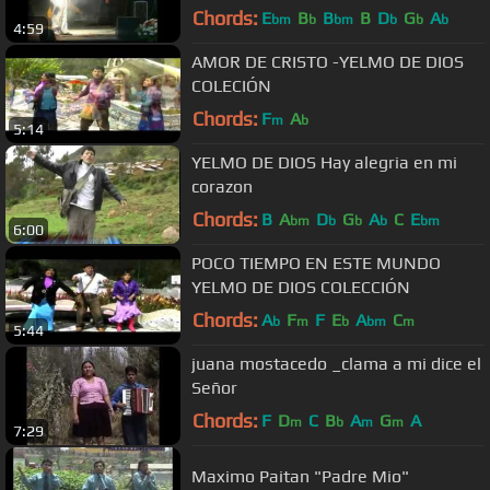
Chords:
E
B
B
B
D
G
A
bm
b
bm
b
b
b
4:59
AMOR DE CRISTO -YELMO DE DIOS
COLECIÓN
Chords:
F
A
m
b
5:14
YELMO DE DIOS Hay alegria en mi
corazon
Chords:
B
A
D
G
A
C
E
bm
b
b
b
bm
6:00
POCO TIEMPO EN ESTE MUNDO
YELMO DE DIOS COLECCIÓN
Chords:
A
F
F
E
A
C
b
m
b
bm
m
5:44
juana mostacedo _clama a mi dice el
Señor
Chords:
F
D
C
B
A
G
A
m
b
m
m
7:29
Maximo Paitan "Padre Mio"