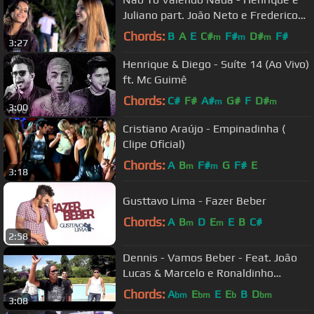
Juliano part. João Neto e Frederico
Clipe Oficial - Novo
Chords:
B
A
E
C#
F#
D#
F#
m
m
m
3:27
Henrique & Diego - Suíte 14 (Ao Vivo)
ft. Mc Guimê
Chords:
C#
F#
A#
G#
F
D#
m
m
3:00
Cristiano Araújo - Empinadinha (
Clipe Oficial)
Chords:
A
B
F#
G
F#
E
m
m
3:18
Gusttavo Lima - Fazer Beber
Chords:
A
B
D
E
E
B
C#
m
m
2:58
Dennis - Vamos Beber - Feat. João
Lucas & Marcelo e Ronaldinho
Gaúcho [Clipe Oficial]
Chords:
A
E
E
E
B
D
bm
bm
b
bm
3:08