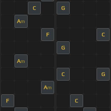
C
G
A
m
F
C
G
A
m
C
G
A
m
F
C