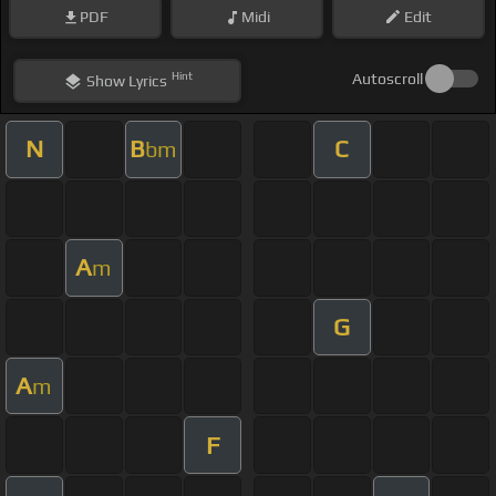
PDF
Midi
Edit
Hint
Autoscroll
Show
Lyrics
N
B
C
bm
A
m
G
A
m
F