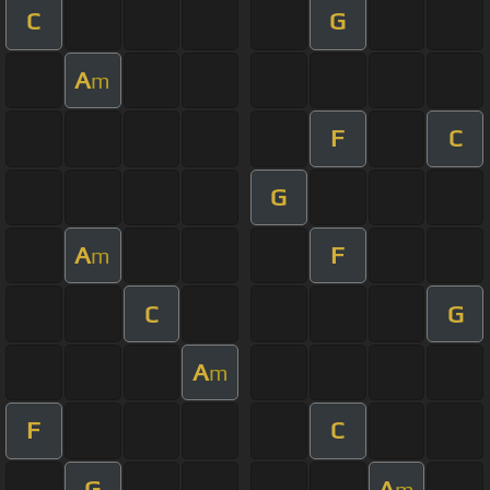
C
G
A
m
F
C
G
A
F
m
C
G
A
m
F
C
G
A
m