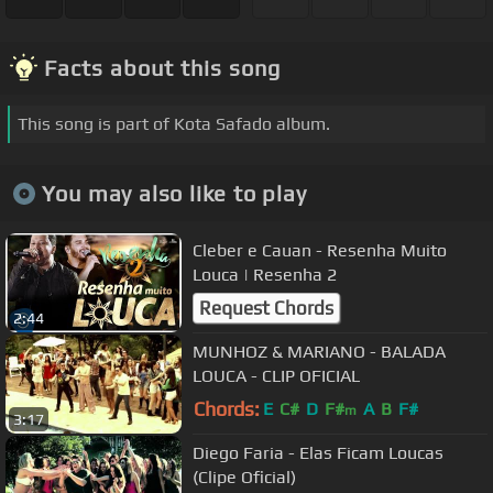
Facts about this song
This song is part of Kota Safado album.
You may also like to play
Cleber e Cauan - Resenha Muito
Louca | Resenha 2
Request Chords
2:44
MUNHOZ & MARIANO - BALADA
LOUCA - CLIP OFICIAL
Chords:
E
C#
D
F#
A
B
F#
m
3:17
Diego Faria - Elas Ficam Loucas
(Clipe Oficial)