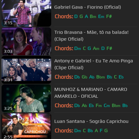
Gabriel Gava - Fiorino (Oficial)
Chords:
D
G
A
B
E
F#
m
m
3:15
Trio Bravana - Mãe, tô na balada!
(Clipe Oficial)
Chords:
D
C
G
A
D
F#
m
m
3:03
Antony e Gabriel - Eu Te Amo Pinga
(Clipe Oficial)
Chords:
D
G
A
B
B
C
E
b
b
b
bm
b
b
3:31
MUNHOZ & MARIANO - CAMARO
AMARELO - OFICIAL
Chords:
D
A
E
F
C
B
B
b
b
b
m
m
bm
b
3:25
Luan Santana - Sogrão Caprichou
Chords:
D
C
B
A
F
G
m
b
2:55