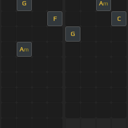
G
A
m
F
C
G
A
m