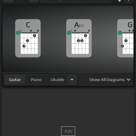
C
A
G
m
1
1
1
1
1
2
2
3
1
3
2
Guitar
Piano
Ukulele
Show
All Diagrams