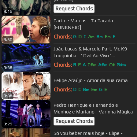
Request Chords
3:16
Cacio e Marcos - Ta Tarada
[FUNKNEJO]
Chords:
G
D
C
A
B
E
E
m
m
m
3:30
João Lucas & Marcelo Part. Mc K9 -
Louquinha - ' Dvd Ao Vivo '
Lançamento De ２０１２
Chords:
B
E
A
C#
A#
C#
G#
m
m
m
3:36
Felipe Araújo - Amor da sua cama
Chords:
D
C
B
E
G
E
m
m
3:06
Pedro Henrique e Fernando e
Munhoz e Mariano - Varinha Mágica
Request Chords
3:29
Só vou beber mais hoje - Clipe -