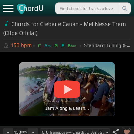
C
U
hord
Chords for Cleber e Cauan - Mel Nesse Trem
(Clipe Oficial)
150
bpm
Standard Tuning (EADGBE)
C
A
G
F
B
m
bm
Jam Along & Learn...
150
BPM