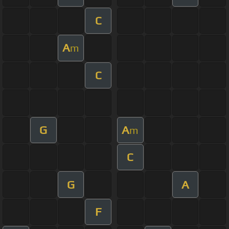
C
A
m
C
G
A
m
C
G
A
F