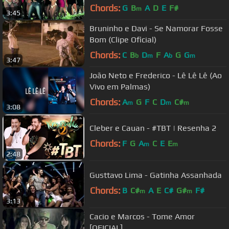
Chords:
G
B
A
D
E
F#
m
3:45
Bruninho e Davi - Se Namorar Fosse
Bom (Clipe Oficial)
Chords:
C
B
D
F
A
G
G
b
m
b
m
3:47
João Neto e Frederico - Lê Lê Lê (Ao
Vivo em Palmas)
Chords:
A
G
F
C
D
C#
m
m
m
3:08
Cleber e Cauan - #TBT | Resenha 2
Chords:
F
G
A
C
E
E
m
m
2:48
Gusttavo Lima - Gatinha Assanhada
Chords:
B
C#
A
E
C#
G#
F#
m
m
3:13
Cacio e Marcos - Tome Amor
[OFICIAL]