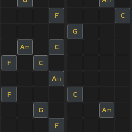
F
C
G
A
C
m
F
C
A
m
F
C
G
A
m
F