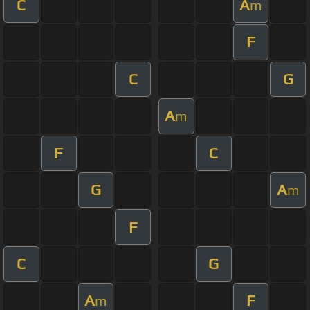
C
A
m
F
C
G
A
m
F
C
G
A
m
F
C
G
A
F
m