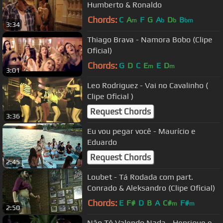
Humberto & Ronaldo
Chords:
C
A
F
G
A
D
B
m
b
b
bm
3:34
Thiago Brava - Namora Bobo (Clipe
Oficial)
Chords:
G
D
C
E
E
D
m
m
3:01
Leo Rodriguez - Vai no Cavalinho (
Clipe Oficial )
Request Chords
3:36
Eu vou pegar você - Maurício e
Eduardo
Request Chords
2:45
Loubet - Tá Rodada com part.
Conrado & Aleksandro (Clipe Oficial)
Chords:
E
F#
D
B
A
C#
F#
m
m
2:50
Não Tô Valendo Nada - Henrique e