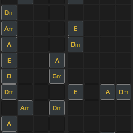
D
m
A
E
m
A
D
m
E
A
D
G
m
D
E
A
D
m
m
A
D
m
m
A