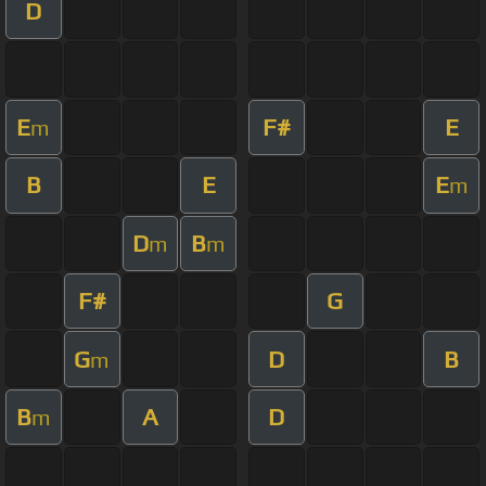
D
E
F#
E
m
B
E
E
m
D
B
m
m
F#
G
G
D
B
m
B
A
D
m