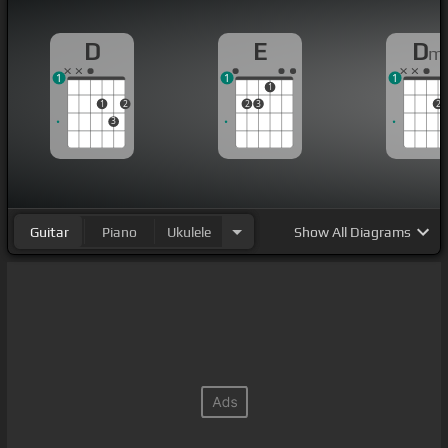
D
E
D
m
1
1
1
1
1
2
2
3
2
3
Guitar
Piano
Ukulele
Show
All Diagrams