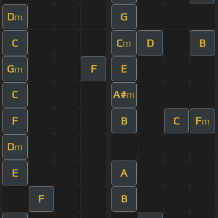
D
G
m
C
C
D
B
m
G
F
E
m
C
A#
m
F
B
C
F
m
D
m
E
A
F
B