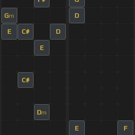
G
D
m
E
C#
D
E
C#
D
m
E
F