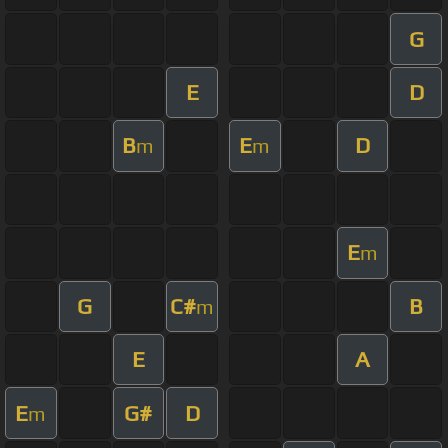
G
E
D
B
E
D
m
m
E
m
G
C#
B
m
E
A
E
G#
D
m