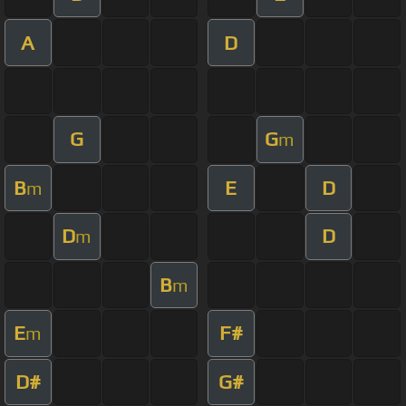
A
D
G
G
m
B
E
D
m
D
D
m
B
m
E
F#
m
D#
G#