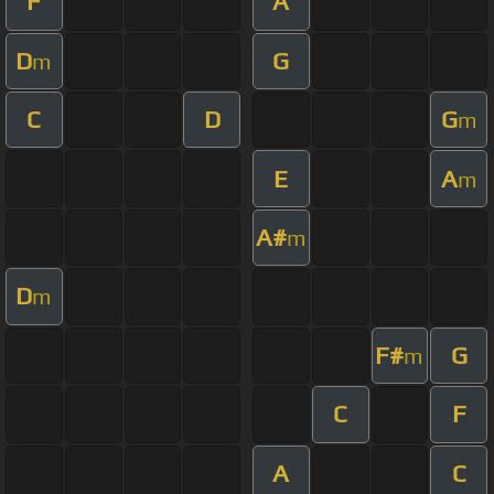
F
A
D
G
m
C
D
G
m
E
A
m
A#
m
D
m
F#
G
m
C
F
A
C