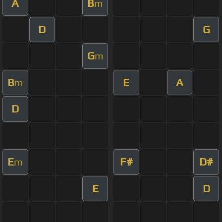
A
B
m
D
G
G
m
B
E
A
m
D
E
F#
D#
m
E
D