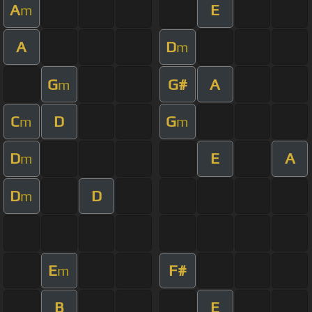
A
E
m
A
D
m
G
G#
A
m
C
D
G
m
m
D
E
A
m
D
D
m
E
F#
m
B
E