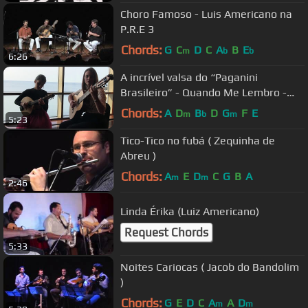
Choro Famoso - Luis Americano na
P.R.E 3
Chords:
G
C
D
C
A
B
E
m
b
b
6:26
A incrível valsa do “Paganini
Brasileiro” - Quando Me Lembro -
Choro das 3 USA Tour 2016
Chords:
A
D
B
D
G
F
E
m
b
m
5:23
Tico-Tico no fubá ( Zequinha de
Abreu )
Chords:
A
E
D
C
G
B
A
m
m
2:46
Linda Érika (Luiz Americano)
Request Chords
5:33
Noites Cariocas ( Jacob do Bandolim
)
Chords:
G
E
D
C
A
A
D
m
m