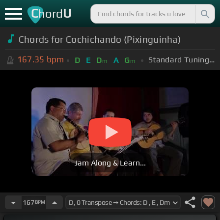
C
U
hord
Chords for Cochichando (Pixinguinha)
167.35
bpm
Standard Tuning (EADGBE)
D
E
D
A
G
m
m
Jam Along & Learn...
167
BPM