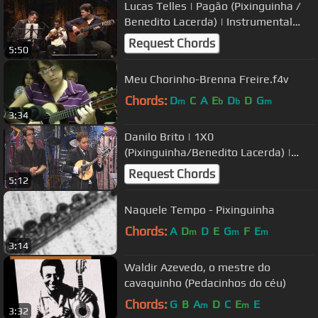
Lucas Telles | Pagão (Pixinguinha /
Benedito Lacerda) | Instrumental
Sesc Brasil
Request Chords
5:50
Meu Chorinho-Brenna Freire.f4v
Chords:
D
C
A
E
D
D
G
m
b
b
m
3:34
Danilo Brito | 1X0
(Pixinguinha/Benedito Lacerda) |
Instrumental SESC Brasil
Request Chords
5:12
Naquele Tempo - Pixinguinha
Chords:
A
D
D
E
G
F
E
m
m
m
3:14
Waldir Azevedo, o mestre do
cavaquinho (Pedacinhos do céu)
Chords:
G
B
A
D
C
E
E
m
m
3:32