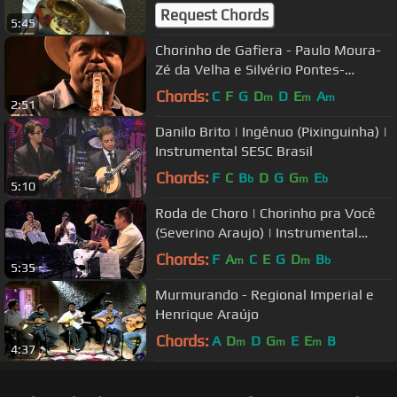
Request Chords
5:45
Chorinho de Gafiera - Paulo Moura-
Zé da Velha e Silvério Pontes-
Daniela Spielmann
Chords:
C
F
G
D
D
E
A
m
m
m
2:51
Danilo Brito | Ingênuo (Pixinguinha) |
Instrumental SESC Brasil
Chords:
F
C
B
D
G
G
E
b
m
b
5:10
Roda de Choro | Chorinho pra Você
(Severino Araujo) | Instrumental
SESC Brasil
Chords:
F
A
C
E
G
D
B
m
m
b
5:35
Murmurando - Regional Imperial e
Henrique Araújo
Chords:
A
D
D
G
E
E
B
m
m
m
4:37