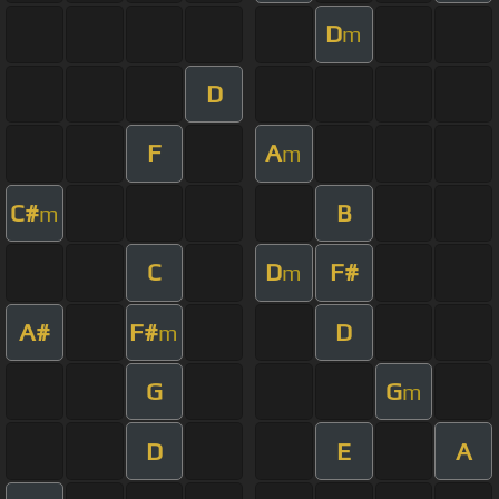
D
m
D
F
A
m
C#
B
m
C
D
F#
m
A#
F#
D
m
G
G
m
D
E
A