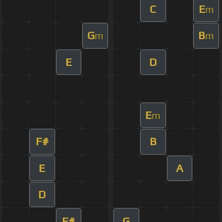
C
E
m
G
B
m
m
E
D
E
m
F#
B
E
A
D
F#
G