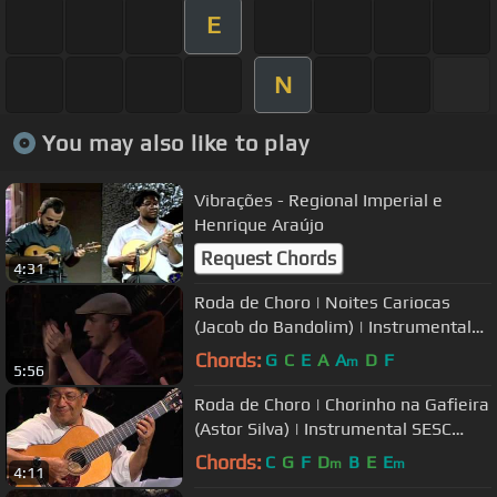
E
N
You may also like to play
Vibrações - Regional Imperial e
Henrique Araújo
Request Chords
4:31
Roda de Choro | Noites Cariocas
(Jacob do Bandolim) | Instrumental
SESC Brasil
Chords:
G
C
E
A
A
D
F
m
5:56
Roda de Choro | Chorinho na Gafieira
(Astor Silva) | Instrumental SESC
Brasil
Chords:
C
G
F
D
B
E
E
m
m
4:11