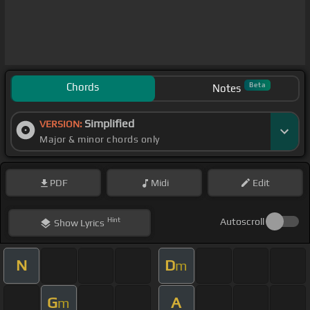
Chords
Beta
Notes
Simplified
VERSION:
Major & minor chords only
PDF
Midi
Edit
Hint
Autoscroll
Show
Lyrics
N
D
m
G
A
m