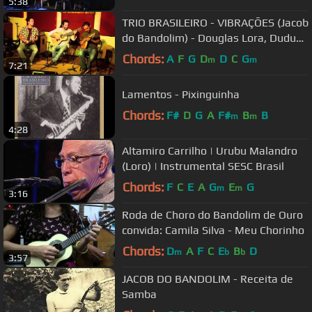
5:38
TRIO BRASILEIRO - VIBRAÇÕES (Jacob
do Bandolim) - Douglas Lora, Dudu
Maia & Alexandre Lora
Chords:
A
F
G
D
D
C
G
m
m
7:21
Lamentos - Pixinguinha
Chords:
F#
D
G
A
F#
B
B
m
m
4:28
Altamiro Carrilho | Urubu Malandro
(Loro) | Instrumental SESC Brasil
Chords:
F
C
E
A
G
E
G
m
m
3:16
Roda de Choro do Bandolim de Ouro
convida: Camila Silva - Meu Chorinho
Chords:
D
A
F
C
E
B
D
m
b
b
3:57
JACOB DO BANDOLIM - Receita de
Samba