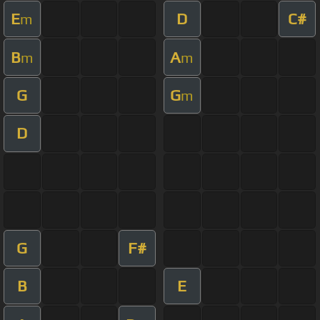
E
D
C#
m
B
A
m
m
G
G
m
D
G
F#
B
E