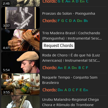
Chords:
G
E
A
A
D
E
C
m
m
2:46
Proezas do Solon - Pixinguinha
Chords:
F
G
C
D
A
D
B
m
b
3:37
Trio Madeira Brasil | Cochichando
(Pixinguinha) | Instrumental Sesc
Brasil
Request Chords
4:41
Roda de Choro | É do que há (Luiz
Americano) | Instrumental SESC
Brasil
Chords:
A
E
A
D
B
C
F
m
m
5:54
Naquele Tempo - Conjunto Som
Brasileiro
Chords:
D
A
D
C
F
E
E
m
m
3:55
Urubu Malandro-Regional Chega
Chora e Rômulo do Trombone