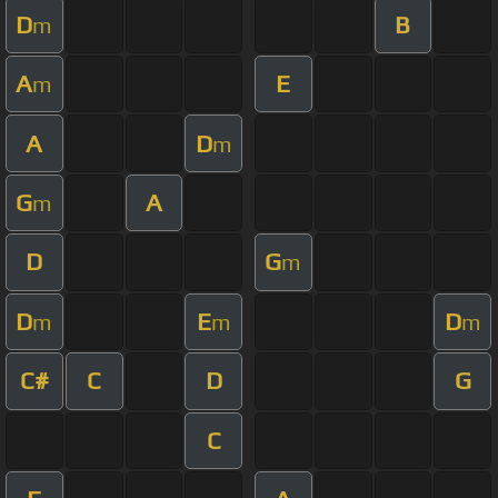
D
B
m
A
E
m
A
D
m
G
A
m
D
G
m
D
E
D
m
m
m
C#
C
D
G
C