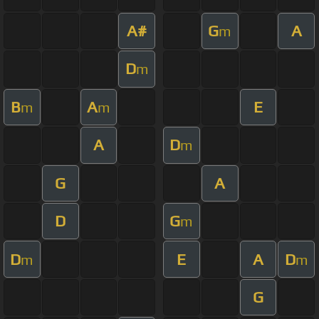
A#
G
A
m
D
m
B
A
E
m
m
A
D
m
G
A
D
G
m
D
E
A
D
m
m
G