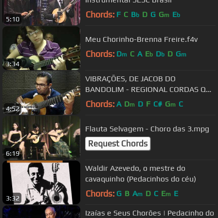
Chords:
F
C
B
D
G
G
E
b
m
b
5:10
Meu Chorinho-Brenna Freire.f4v
Chords:
D
C
A
E
D
D
G
m
b
b
m
3:34
VIBRAÇÕES, DE JACOB DO
BANDOLIM - REGIONAL CORDAS QUE
FALAM.mp4
Chords:
A
D
D
F
C#
G
C
m
m
4:52
Flauta Selvagem - Choro das 3.mpg
Request Chords
6:19
Waldir Azevedo, o mestre do
cavaquinho (Pedacinhos do céu)
Chords:
G
B
A
D
C
E
E
m
m
3:32
Izaías e Seus Chorões | Pedacinho do