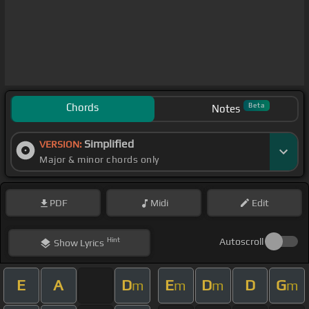
Chords
Beta
Notes
Simplified
VERSION:
Major & minor chords only
PDF
Midi
Edit
Hint
Autoscroll
Show
Lyrics
E
A
D
E
D
D
G
m
m
m
m