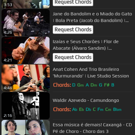
Request Chords
3:53
Jane do Bandolim e o Miado do Gato
| Bola Preta (Jacob do Bandolim) |
Instrumental Sesc Brasil
Request Chords
4:26
Izaías e Seus Chorões | Flor de
Abacate (Álvaro Sandim) |
Instrumental Sesc Brasil
Request Chords
4:21
Anat Cohen And Trio Brasileiro
'Murmurando' | Live Studio Session
Chords:
D
G
A
D
G
F#
B
m
m
4:46
Waldir Azevedo - Camundongo
Chords:
A
E
D
C
F
C
B
b
b
b
m
m
bm
2:16
Essa música é demais! Caxangá - CD
Pé de Choro - Choro das 3