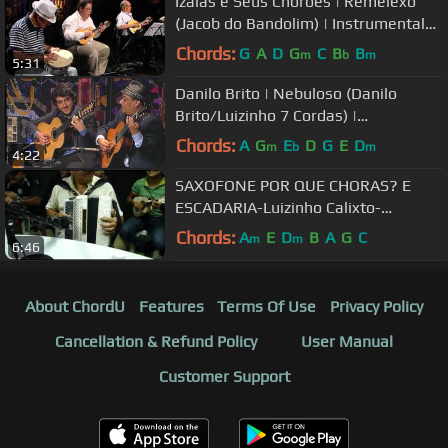
Izaías e Seus Chorões | Remelexo
(Jacob do Bandolim) | Instrumental
Sesc Brasil
Chords:
G
A
D
G
C
B
B
m
b
m
5:31
Danilo Brito | Nebuloso (Danilo
Brito/Luizinho 7 Cordas) |
Instrumental SESC Brasil
Chords:
A
G
E
D
G
E
D
m
b
m
4:22
SAXOFONE POR QUE CHORAS? E
ESCADARIA-Luizinho Calixto-
PROGRAMA BRASILEIRINHO.mp4
Chords:
A
E
D
B
A
G
C
m
m
6:46
About ChordU
Features
Terms Of Use
Privacy Policy
Cancellation & Refund Policy
User Manual
Customer Support