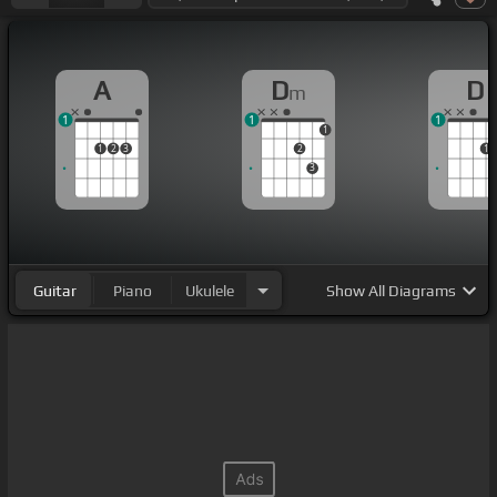
A
D
D
m
1
1
1
1
1
2
3
2
1
3
Guitar
Piano
Ukulele
Show
All Diagrams