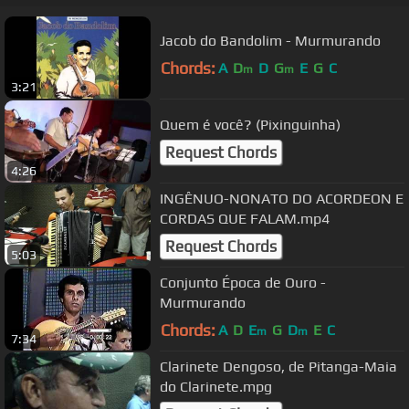
Jacob do Bandolim - Murmurando
Chords:
A
D
D
G
E
G
C
m
m
3:21
Quem é você? (Pixinguinha)
Request Chords
4:26
INGÊNUO-NONATO DO ACORDEON E
CORDAS QUE FALAM.mp4
Request Chords
5:03
Conjunto Época de Ouro -
Murmurando
Chords:
A
D
E
G
D
E
C
m
m
7:34
Clarinete Dengoso, de Pitanga-Maia
do Clarinete.mpg