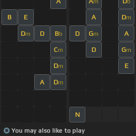
A
A
D
m
b
B
E
A
D
m
D
D
B
D
G
A
m
b
m
C
D
G
m
m
D
E
m
A
D
m
N
You may also like to play