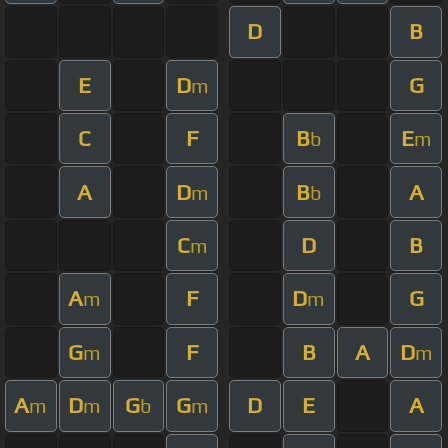
D
B
E
D
G
m
C
F
B
E
b
m
A
D
B
A
m
b
C
D
B
m
A
F
D
G
m
m
G
F
B
A
D
m
m
A
D
G
G
D
E
A
m
m
b
m