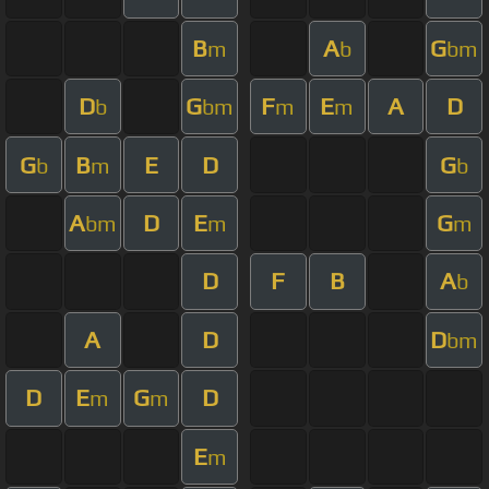
B
A
G
m
b
bm
D
G
F
E
A
D
b
bm
m
m
G
B
E
D
G
b
m
b
A
D
E
G
bm
m
m
D
F
B
A
b
A
D
D
bm
D
E
G
D
m
m
E
m