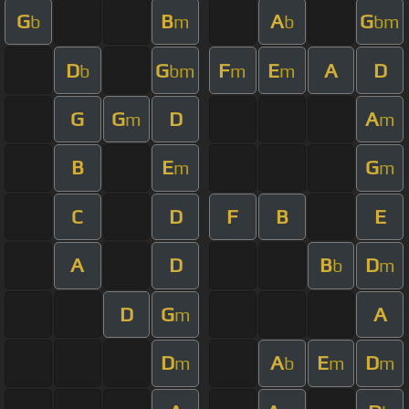
G
B
A
G
b
m
b
bm
D
G
F
E
A
D
b
bm
m
m
G
G
D
A
m
m
B
E
G
m
m
C
D
F
B
E
A
D
B
D
b
m
D
G
A
m
D
A
E
D
m
b
m
m