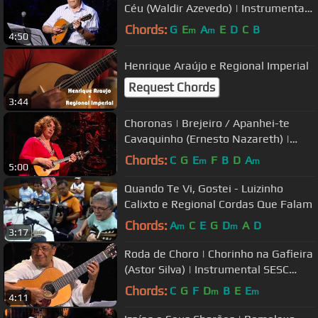
Céu (Waldir Azevedo) | Instrumental
Sesc Brasil
Chords:
G
E
A
E
D
C
B
m
m
4:50
Henrique Araújo e Regional Imperial
Request Chords
3:44
Choronas | Brejeiro / Apanhei-te
Cavaquinho (Ernesto Nazareth) |
Instrumental Sesc Brasil
Chords:
C
G
E
F
B
D
A
m
m
5:00
Quando Te Vi, Gostei - Luizinho
Calixto e Regional Cordas Que Falam
Chords:
A
C
E
G
D
A
D
m
m
3:17
Roda de Choro | Chorinho na Gafieira
(Astor Silva) | Instrumental SESC
Brasil
Chords:
C
G
F
D
B
E
E
m
m
4:11