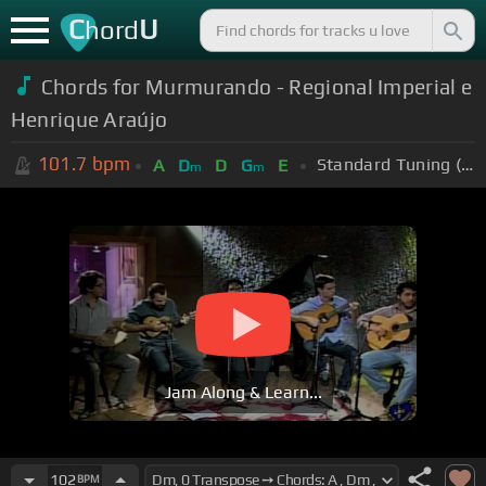
C
U
hord
Chords for Murmurando - Regional Imperial e
Henrique Araújo
101.7
bpm
Standard Tuning (EADGBE)
A
D
D
G
E
m
m
Jam Along & Learn...
102
BPM