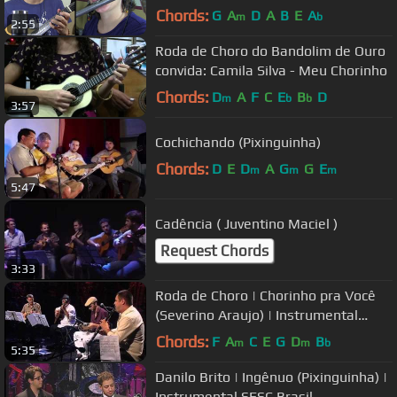
Chords:
G
A
D
A
B
E
A
m
b
2:55
Roda de Choro do Bandolim de Ouro
convida: Camila Silva - Meu Chorinho
Chords:
D
A
F
C
E
B
D
m
b
b
3:57
Cochichando (Pixinguinha)
Chords:
D
E
D
A
G
G
E
m
m
m
5:47
Cadência ( Juventino Maciel )
Request Chords
3:33
Roda de Choro | Chorinho pra Você
(Severino Araujo) | Instrumental
SESC Brasil
Chords:
F
A
C
E
G
D
B
m
m
b
5:35
Danilo Brito | Ingênuo (Pixinguinha) |
Instrumental SESC Brasil