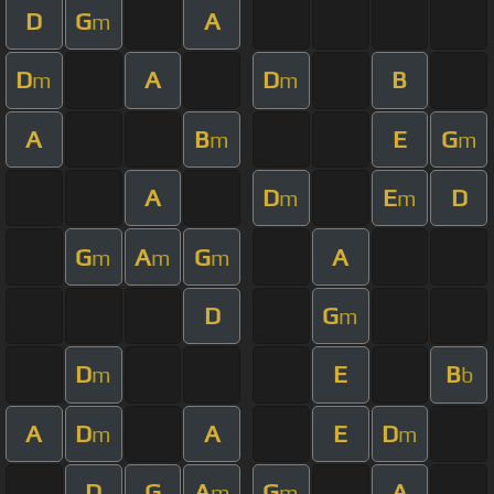
D
G
A
m
D
A
D
B
m
m
A
B
E
G
m
m
A
D
E
D
m
m
G
A
G
A
m
m
m
D
G
m
D
E
B
m
b
A
D
A
E
D
m
m
D
G
A
G
A
m
m