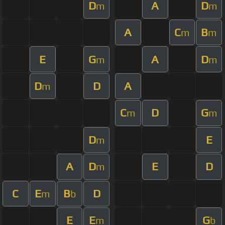
D
A
D
m
m
A
C
B
m
m
E
G
A
D
m
m
D
D
A
m
C
D
G
m
m
D
E
m
A
D
E
D
m
C
E
B
D
m
b
E
E
G
m
b