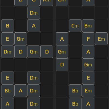
D
m
B
A
C
B
m
m
E
G
A
F
E
m
m
D
D
G
D
G
A
m
m
m
D
G
m
E
D
E
m
B
A
D
B
E
b
m
b
m
A
D
B
A
m
b