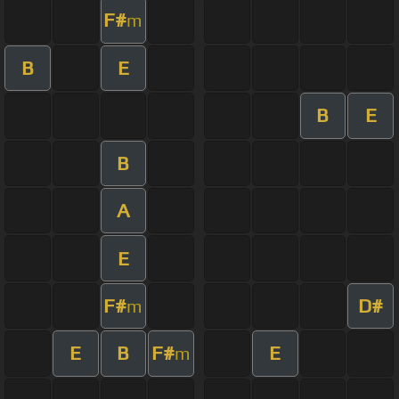
F#
m
B
E
B
E
B
A
E
F#
D#
m
E
B
F#
E
m