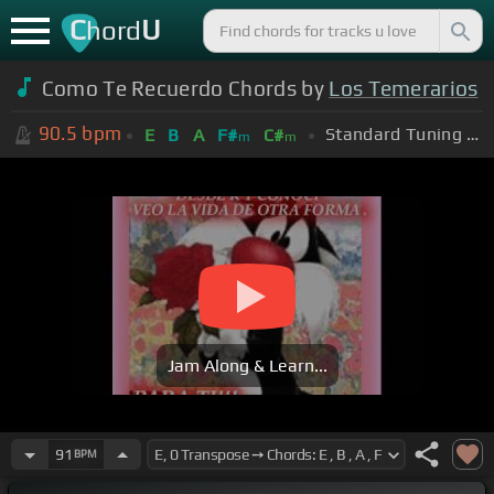
C
U
hord
Como Te Recuerdo Chords by
Los Temerarios
90.5
bpm
Standard Tuning (EADGBE)
E
B
A
F#
C#
m
m
Jam Along & Learn...
91
BPM