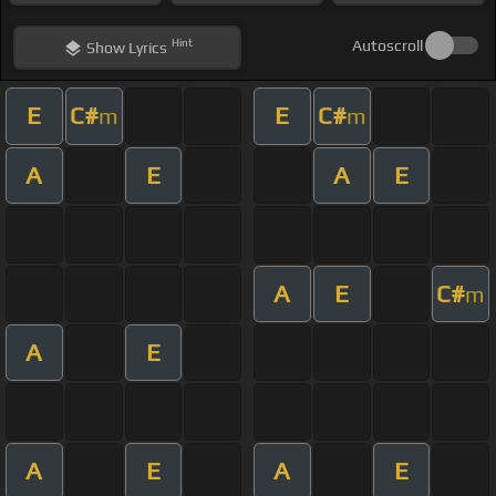
Hint
Autoscroll
Show
Lyrics
E
C#
E
C#
m
m
A
E
A
E
A
E
C#
m
A
E
A
E
A
E