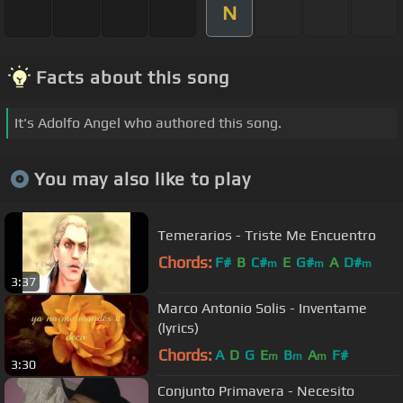
N
Facts about this song
It's Adolfo Angel who authored this song.
You may also like to play
Temerarios - Triste Me Encuentro
Chords:
F#
B
C#
E
G#
A
D#
m
m
m
3:37
Marco Antonio Solis - Inventame
(lyrics)
Chords:
A
D
G
E
B
A
F#
m
m
m
3:30
Conjunto Primavera - Necesito