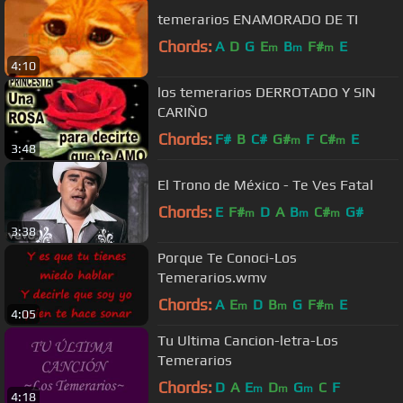
temerarios ENAMORADO DE TI
Chords:
A
D
G
E
B
F#
E
m
m
m
4:10
los temerarios DERROTADO Y SIN
CARIÑO
Chords:
F#
B
C#
G#
F
C#
E
m
m
3:48
El Trono de México - Te Ves Fatal
Chords:
E
F#
D
A
B
C#
G#
m
m
m
3:38
Porque Te Conoci-Los
Temerarios.wmv
Chords:
A
E
D
B
G
F#
E
m
m
m
4:05
Tu Ultima Cancion-letra-Los
Temerarios
Chords:
D
A
E
D
G
C
F
m
m
m
4:18