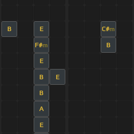
B
E
C#
m
F#
B
m
E
B
E
B
A
E