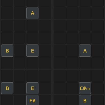
A
B
E
A
B
E
C#
m
F#
B