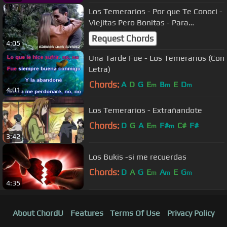
Los Temerarios - Por que Te Conoci -
Viejitas Pero Bonitas - Para
Adoloridos
Request Chords
4:05
Una Tarde Fue - Los Temerarios (Con
Letra)
Chords:
A
D
G
E
B
E
D
m
m
m
4:01
Los Temerarios - Extrañandote
Chords:
D
G
A
E
F#
C#
F#
m
m
3:42
Los Bukis -si me recuerdas
Chords:
D
A
G
E
A
E
G
m
m
m
4:35
About ChordU
Features
Terms Of Use
Privacy Policy