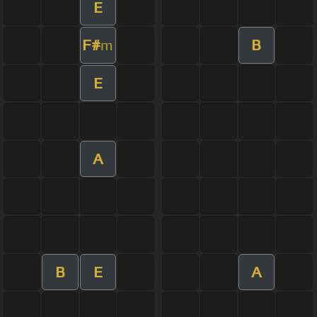
E
F#
B
m
E
A
B
E
A