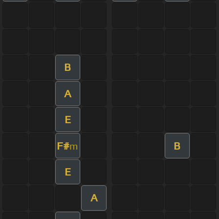
B
A
E
F#
B
m
E
A