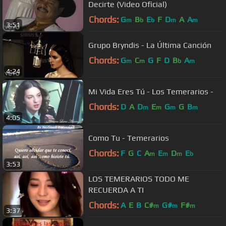
Decirte (Video Oficial)
Chords:
G
B
E
F
D
A
A
m
b
b
m
m
3:51
Grupo Bryndis - La Última Canción
Chords:
G
C
G
F
D
B
A
m
m
b
m
4:24
Mi Vida Eres Tú - Los Temerarios -
Chords:
D
A
D
E
G
G
B
m
m
m
m
4:05
Como Tu - Temerarios
Chords:
F
G
C
A
E
D
E
m
m
m
b
3:53
LOS TEMERARIOS TODO ME
RECUERDA A TI
Chords:
A
E
B
C#
G#
F#
m
m
m
3:37