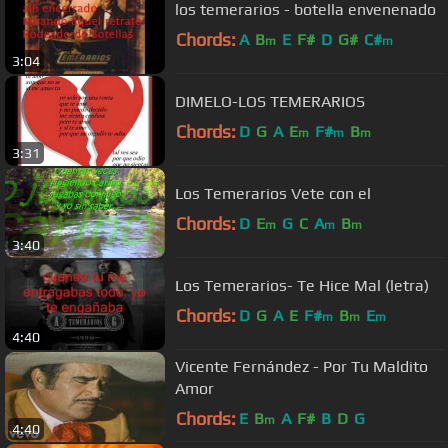
los temerarios - botella envenenado
Chords:
A
B
E
F#
D
G#
C#
m
m
3:04
DIMELO-LOS TEMERARIOS
Chords:
D
G
A
E
F#
B
m
m
m
3:31
Los Temerarios Vete con el
Chords:
D
E
G
C
A
B
m
m
m
3:40
Los Temerarios- Te Hice Mal (letra)
Chords:
D
G
A
E
F#
B
E
m
m
m
4:40
Vicente Fernández - Por Tu Maldito
Amor
Chords:
E
B
A
F#
B
D
G
m
4:40