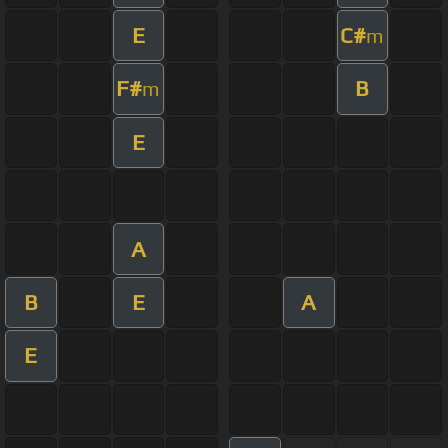
E
C#
m
F#
B
m
E
A
B
E
A
E