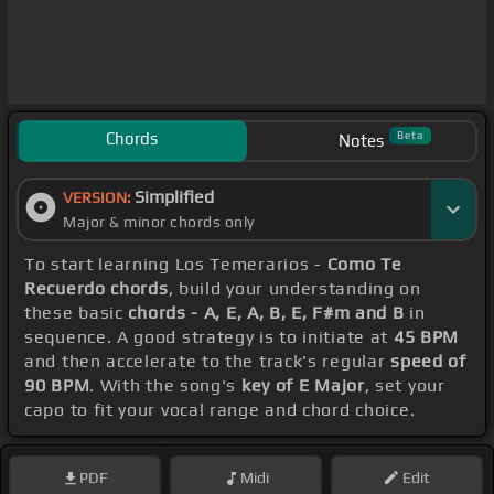
Chords
Beta
Notes
Simplified
VERSION:
Major & minor chords only
To start learning Los Temerarios -
Como Te
Recuerdo chords
, build your understanding on
these basic
chords - A, E, A, B, E, F#m and B
in
sequence. A good strategy is to initiate at
45 BPM
and then accelerate to the track's regular
speed of
90 BPM
. With the song's
key of E Major
, set your
capo to fit your vocal range and chord choice.
PDF
Midi
Edit