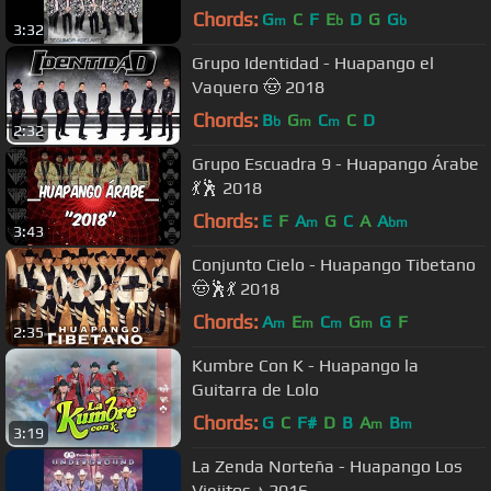
Chords:
G
C
F
E
D
G
G
m
b
b
3:32
Grupo Identidad - Huapango el
Vaquero 🤠 2018
Chords:
B
G
C
C
D
b
m
m
2:32
Grupo Escuadra 9 - Huapango Árabe
💃🕺 2018
Chords:
E
F
A
G
C
A
A
m
bm
3:43
Conjunto Cielo - Huapango Tibetano
🤠🕺💃 2018
Chords:
A
E
C
G
G
F
m
m
m
m
2:35
Kumbre Con K - Huapango la
Guitarra de Lolo
Chords:
G
C
F#
D
B
A
B
m
m
3:19
La Zenda Norteña - Huapango Los
Viejitos ♪ 2016