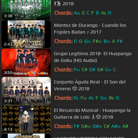
💃🕺 2018
Chords:
A
E
C
F
B
A
D
m
b
3:38
Montez de Durango - Cuando los
Frijoles Bailan ♪ 2017
Chords:
D
G
G
F#
B
A
F#
m
m
m
2:43
Grupo Legitimo 2018- El Huapango
de Goku (HQ Audio)
Chords:
F
C#
D#
G#
C
C
m
m
2:50
Conjunto Águila Real - El Son del
Veneno 🤠 2018
Chords:
E
F
A
F
G
B
G
b
m
b
m
b
3:31
El Recuerdo Musical - Huapango la
Guitarra de Lolo 🎸🤠 2018
Chords:
F#
G#
D#
C#
A#
A#
m
m
m
4:13