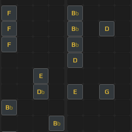
F
B
b
F
B
D
b
F
B
b
D
E
D
E
G
b
B
b
B
b