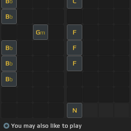
B
C
b
B
b
G
F
m
B
F
b
B
F
b
B
b
N
You may also like to play