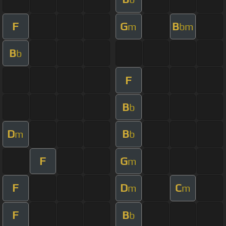
F
G
B
m
bm
B
b
F
B
b
D
B
m
b
F
G
m
F
D
C
m
m
F
B
b