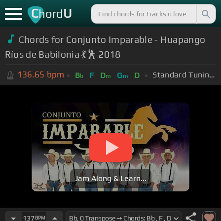
C
U
hord
Chords for Conjunto Imparable - Huapango
Ríos de Babilonia 💃🕺 2018
136.65
bpm
Standard Tuning (EADGBE)
B
F
D
G
D
b
m
m
Jam Along & Learn...
137
BPM