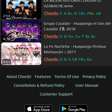
LA MEJOR HISTORIA CONJUNTO
AZABACHE.wmv
Chords:
E
A
B
D
C#
F#
A#
m
m
m
2:54
Grupo Cazador - Huapango el Son del
Cazador 💃🕺 2018
Chords:
G
D
G
C
F
E
B
m
m
b
b
4:18
La Fe Norteña - Huapango Pirekua
Michoacán ♪ 2017
Chords:
D
G
A
C#
F#
E
m
m
4:03
About ChordU
Features
Terms Of Use
Privacy Policy
Cancellation & Refund Policy
User Manual
Customer Support