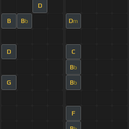
D
B
B
D
b
m
D
C
B
b
G
B
b
F
B
b