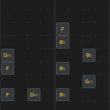
F
B
b
D
B
m
b
F
B
b
G
m
F
D
B
m
b