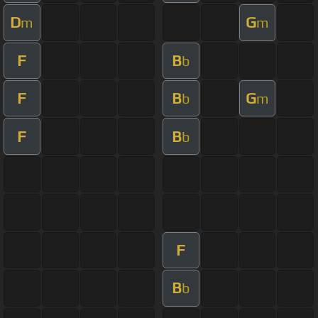
D
G
m
m
F
B
b
F
B
G
b
m
F
B
b
F
B
b