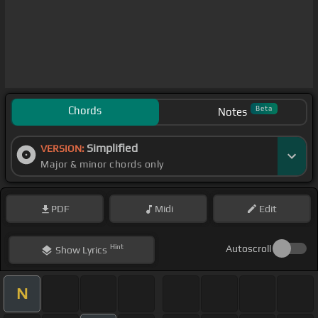
Chords
Beta
Notes
Simplified
VERSION:
Major & minor chords only
PDF
Midi
Edit
Hint
Autoscroll
Show
Lyrics
N