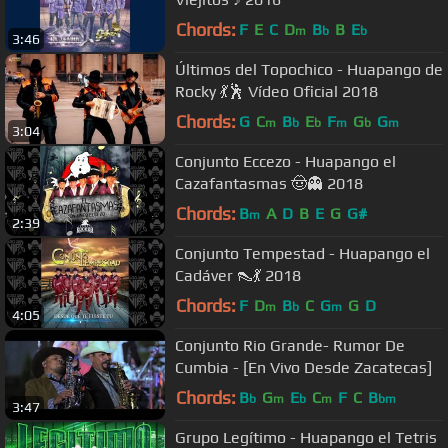
Chords:
F
E
C
D
B
B
E
m
b
b
3:46
Últimos del Topochico - Huapango de
Rocky 💃🕺 Vídeo Oficial 2018
Chords:
G
C
B
E
F
G
G
m
b
b
m
b
m
3:04
Conjunto Eccezo - Huapango el
Cazafantasmas 🤠👻 2018
Chords:
B
A
D
B
E
G
G#
m
2:39
Conjunto Tempestad - Huapango el
Cadáver 👠💃 2018
Chords:
F
D
B
C
G
G
D
m
b
m
4:05
Conjunto Rio Grande- Rumor De
Cumbia - [En Vivo Desde Zacatecas]
Chords:
B
G
E
C
F
C
B
b
m
b
m
bm
3:47
Grupo Legítimo - Huapango el Tetris