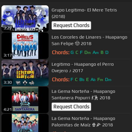
Grupo Legitimo- El Mere Tetris
(2018)
Request Chords
3:27
Los Corceles de Linares - Huapango
San Felipe 🤠 2018
Chords:
G
C
F
D
A
B
D
m
m
3:17
Legitimo - Huapango el Perro
Ovejero ♪ 2017
Chords:
F
C
B
E
A
F
D
b
b
m
m
3:30
La Gema Norteña - Huapango
Santanera Popurri 💃🕺 2018
Request Chords
4:21
La Gema Norteña - Huapango
Palomitas de Maíz 🍿🌽 2018