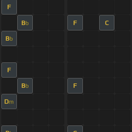
F
B
F
C
b
B
b
F
B
F
b
D
m