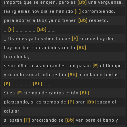
importa que se enojen, pero es
[Bb]
una vergüenza,
las iglesias hoy día se han ido
[F]
corrompiendo,
para adorar a Dios ya no tienen
[Bb]
respeto.
_
[F]
_ _ _ _ _
[Bb]
_ _
_ Ustedes ya lo saben lo que
[F]
sucede hoy día,
hay muchos contagiados con la
[Bb]
tecnología,
sean niños o sean grandes, ahí pasan
[F]
el tiempo
y cuando van al culto están
[Bb]
mandando textos.
[F]
_ _ _ _ _
[Bb]
_ _
Si es
[F]
tiempo de cantos están
[Bb]
platicando, si es tiempo de
[F]
orar
[Bb]
sacan el
celular,
si están
[F]
predicando se
[Bb]
van para el baño y