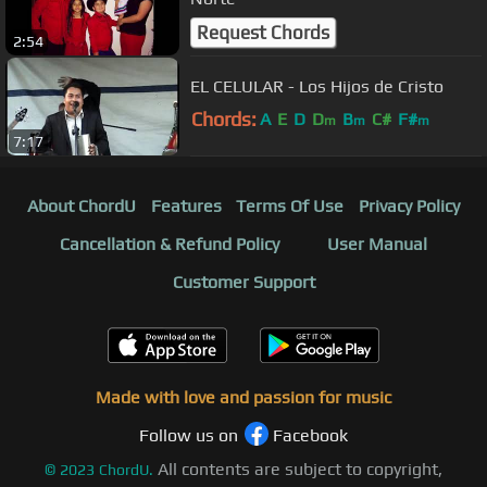
Request Chords
2:54
EL CELULAR - Los Hijos de Cristo
Chords:
A
E
D
D
B
C#
F#
m
m
m
7:17
About ChordU
Features
Terms Of Use
Privacy Policy
Cancellation & Refund Policy
User Manual
Customer Support
Made with love and passion for music
Follow us on
Facebook
All contents are subject to copyright,
©
2023
ChordU.