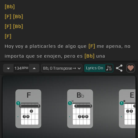
[Bb]
[F]
[Bb]
[F]
[Bb]
[F]
Hoy voy a platicarles de algo que
[F]
me apena, no
importa que se enojen, pero es
[Bb]
una
vergüenza,
Lyrics
On
134
BPM
las iglesias hoy día se han ido
[F]
corrompiendo,
para adorar a Dios ya no tienen
[Bb]
respeto.
F
B
E
b
[F]
[Bb]
1
1
1
1
1
1
1
1
1
1
1
1
1
2
2
3
3
4
2
3
4