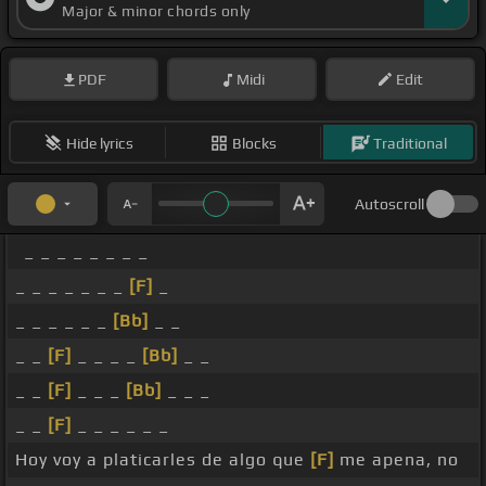
Major & minor chords only
PDF
Midi
Edit
Hide lyrics
Blocks
Traditional
Autoscroll
_ _ _ _ _ _ _ _
_ _ _ _ _ _ _
[F]
_
_ _ _ _ _ _
[Bb]
_ _
_ _
[F]
_ _ _ _
[Bb]
_ _
_ _
[F]
_ _ _
[Bb]
_ _ _
_ _
[F]
_ _ _ _ _ _
Hoy voy a platicarles de algo que
[F]
me apena, no