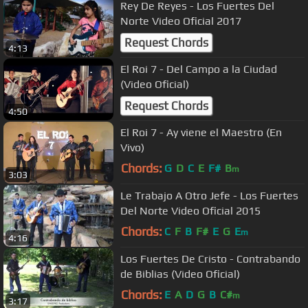
Rey De Reyes - Los Fuertes Del
Norte Video Oficial 2017
Request Chords
4:13
El Roi 7 - Del Campo a la Ciudad
(Video Oficial)
Request Chords
4:50
El Roi 7 - Ay viene el Maestro (En
Vivo)
Chords:
G
D
C
E
F#
B
m
3:03
Le Trabajo A Otro Jefe - Los Fuertes
Del Norte Video Oficial 2015
Chords:
C
F
B
F#
E
G
E
m
4:16
Los Fuertes De Cristo - Contrabando
de Biblias (Video Oficial)
Chords:
E
A
D
G
B
C#
m
3:17