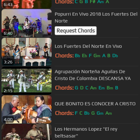
Chords:
C
G
B
F#
A
A
m
6:43
Popurri En Vivo 2018 Los Fuertes Del
Norte
Request Chords
6:40
Los Fuertes Del Norte En Vivo
Chords:
B
E
F
G
A
B
D
b
b
m
b
3:26
Agrupación Norteña Aguilas De
Cristo De Colombia DESCANSA YA
Chords:
G
D
C
A
E
B
B
m
m
m
2:15
QUE BONITO ES CONOCER A CRISTO
Chords:
F
C
B
G
G
A
b
m
m
4:00
Los Hermanos Lopez "El rey
beltsasar"