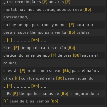
_ Esa tecnología es
[E]
un virus
[F]
mortal, hay muchos contagiados con esa
[Bb]
enfermedad,
no hay tiempo para Dios y menos
[F]
para orar,
pero si sobra tiempo para ver tu
[Bb]
celular.
_
[F]
_ _ _ _ _
[Bb]
_ _
Si es
[F]
tiempo de cantos están
[Bb]
platicando, si es tiempo
[F]
de orar
[Bb]
sacan el
celular,
si están
[F]
predicando se van
[Bb]
para el baño y
otros
[F]
con los ipad se la
[Bb]
pasan jugando.
_
[F]
_ _ _ _ _
[Bb]
_ _
_ Es
[F]
tiempo hermanos de
[Bb]
ir mejorando la
[F]
casa de Dios, vamos
[Bb]