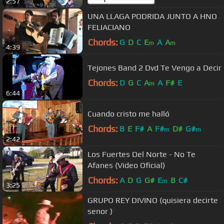
2:57
UNA LLAGA PODRIDA JUNTO A HNO
FELIACIANO
Chords:
G
D
C
E
A
A
m
m
4:39
Tejones Band 2 Dvd Te Vengo a Decir
Chords:
D
G
C
A
A
F#
E
m
6:44
Cuando cristo me halló
Chords:
B
E
F#
A
F#
D#
G#
m
m
2:42
Los Fuertes Del Norte - No Te
Afanes (Video Oficial)
Chords:
A
D
G
G#
E
B
C#
m
3:25
GRUPO REY DIVINO (quisiera decirte
senor )