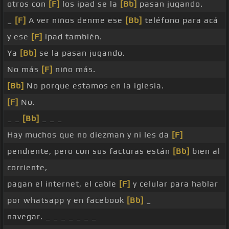
otros con
[F]
los ipad se la
[Bb]
pasan jugando.
_
[F]
A ver niños denme ese
[Bb]
teléfono para acá
y ese
[F]
ipad también.
Ya
[Bb]
se la pasan jugando.
No más
[F]
niño más.
[Bb]
No porque estamos en la iglesia.
[F]
No.
_ _
[Bb]
_ _ _
Hay muchos que no diezman y ni les da
[F]
pendiente, pero con sus facturas están
[Bb]
bien al
corriente,
pagan el internet, el cable
[F]
y celular para hablar
por whatsapp y en facebook
[Bb]
_
navegar. _ _ _ _ _ _ _