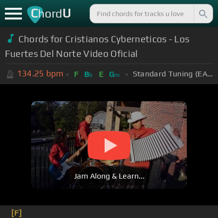
C
U
hord
Chords for Cristianos Cyberneticos - Los
Fuertes Del Norte Video Oficial
134.25
bpm
Standard Tuning (EADGBE)
F
B
E
G
b
m
Jam Along & Learn...
[F]