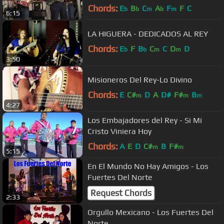
Chords:
E
B
C
A
F
F
C
b
b
m
b
m
6:15
LA HIGUERA - DEDICADOS AL REY
Chords:
E
F
B
C
C
D
D
b
b
m
m
3:50
Misioneros Del Rey-Lo Divino
Chords:
E
C#
D
A
D#
F#
B
m
m
m
4:27
Los Embajadores del Rey - Si Mi
Cristo Viniera Hoy
Chords:
A
E
D
C#
B
F#
m
m
5:15
En El Mundo No Hay Amigos - Los
Fuertes Del Norte
Request Chords
2:33
Orgullo Mexicano - Los Fuertes Del
Norte