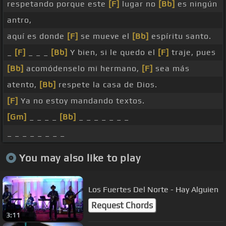
respetando porque este
[F]
lugar no
[Bb]
es ningún
antro,
aquí es donde
[F]
se mueve el
[Bb]
espíritu santo.
_
[F]
_ _ _
[Bb]
Y bien, si le quedo el
[F]
traje, pues
[Bb]
acomódenselo mi hermano,
[F]
sea más
atento,
[Bb]
respete la casa de Dios.
[F]
Ya no estoy mandando textos.
[Gm]
_ _ _ _
[Bb]
_ _ _ _ _ _ _
_ _ _ _ _ _ _ _
You may also like to play
Los Fuertes Del Norte - Hay Alguien
Request Chords
3:11