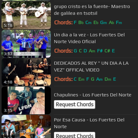
grupo cristo es la fuente- Maestro
de galilea en tsotsil
Chords:
F
B
C
E
G
A
F
b
m
b
m
b
m
5:18
Un dia a la vez - Los Fuertes Del
Norte Video Oficial
Chords:
G
C
D
A
F#
C#
E
m
3:17
DEDICADOS AL REY " UN DIA A LA
VEZ" OFFICAL VIDEO
Chords:
C
E
F
G
A
D
E
m
m
m
4:18
Chapulines - Los Fuertes Del Norte
Request Chords
3:15
Por Esa Causa - Los Fuertes Del
Norte
Request Chords