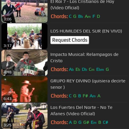
El Roi 7 - Los Cristianos de Hoy
(Video Oficial)
Chords:
C
G
B
A
F
D
b
m
3:06
LOS HUMILDES DEL SUR (EN VIVO)
Request Chords
3:17
Impacto Musical: Relampagos de
Cristo
Chords:
A
E
D
C
E
G
b
b
b
m
bm
4:18
GRUPO REY DIVINO (quisiera decirte
senor )
Chords:
C
G
B
F#
A
A
m
6:43
Los Fuertes Del Norte - No Te
Afanes (Video Oficial)
Chords:
A
D
G
G#
E
B
C#
m
3:25