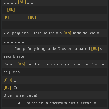
_ _ _ _
[Ab]
_ _
_
[Eb]
_ _ _ _ _
[F]
_ _ _ _ _
[Eb]
_
_ _ _ _ _
Y el pequeño _ farcí le trajo a
[Bb]
Jadá del cielo
_ _ _ _ _ _
_ _ _ Con puño y lengua de Dios en la pared
[Eb]
se
escribieron
Para _
[Bb]
mostrarle a este rey de que con Dios no
se juega
[Cm]
_
[Eb]
¡Con
Dios no se juega! _ _
_ _ _ _ Al _ mirar en la escritura sus fuerzas lo _