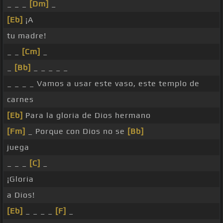
_ _ _
[Dm]
_
[Eb]
¡A
tu madre!
_ _
[Cm]
_
_
[Bb]
_ _ _ _ _
_ _ _ _ Vamos a usar este vaso, este templo de
carnes
[Eb]
Para la gloria de Dios hermano
[Fm]
_ Porque con Dios no se
[Bb]
juega
_ _ _
[C]
_
¡Gloria
a Dios!
[Eb]
_ _ _ _
[F]
_