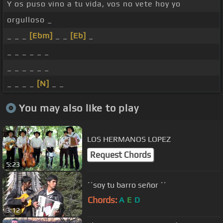
Y os puso vino a tu vida, vos no vete hoy yo
orgulloso _
_ _ _
[Ebm]
_ _
[Eb]
_
_ _ _ _ _ _
_ _ _ _ _ _
_ _ _ _
[N]
_ _
You may also like to play
LOS HERMANOS LOPEZ
Request Chords
5:23
´´soy tu barro señor ´´
Chords:
A
E
D
3:12