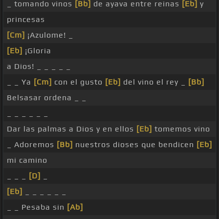
_ tomando vinos
[Bb]
de ayava entre reinas
[Eb]
y
princesas
[Cm]
¡Azulome! _
[Eb]
¡Gloria
a Dios! _ _ _ _ _
_ _ Ya
[Cm]
con el gusto
[Eb]
del vino el rey _
[Bb]
Belsasar ordena _ _
_ _ _ _ _ _
Dar las palmas a Dios y en ellos
[Eb]
tomemos vino
_ Adoremos
[Bb]
nuestros dioses que bendicen
[Eb]
mi camino
_ _ _
[D]
_
[Eb]
_ _ _ _ _ _
_ _ Pesaba sin
[Ab]