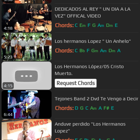
DEDICADOS AL REY " UN DIA A LA
VEZ" OFFICAL VIDEO
Chords:
C
E
F
G
A
D
E
m
m
m
4:18
Los hermanos Lopez " Un Anhelo"
Chords:
C
B
F
G
A
D
A
b
m
m
m
5:23
Los Hermanos López/05 Cristo
Muerto.
Request Chords
4:15
Tejones Band 2 Dvd Te Vengo a Decir
Chords:
D
G
C
A
A
F#
E
m
6:44
Anduve perdido "Los Hermanos
Lopez"