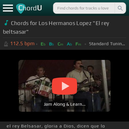
C
U
hord
Chords for Los Hermanos Lopez "El rey
beltsasar"
112.5
bpm
Standard Tuning (EADGBE)
E
B
C
A
F
b
b
m
b
m
Jam Along & Learn...
el rey Belsasar, gloria a Dios, dicen que lo