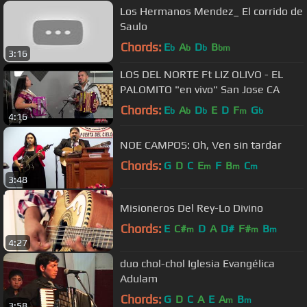
Los Hermanos Mendez_ El corrido de
Saulo
Chords:
E
A
D
B
b
b
b
bm
3:16
LOS DEL NORTE Ft LIZ OLIVO - EL
PALOMITO "en vivo" San Jose CA
Chords:
E
A
D
E
D
F
G
b
b
b
m
b
4:16
NOE CAMPOS: Oh, Ven sin tardar
Chords:
G
D
C
E
F
B
C
m
m
m
3:48
Misioneros Del Rey-Lo Divino
Chords:
E
C#
D
A
D#
F#
B
m
m
m
4:27
duo chol-chol Iglesia Evangélica
Adulam
Chords:
G
D
C
A
E
A
B
m
m
3:58