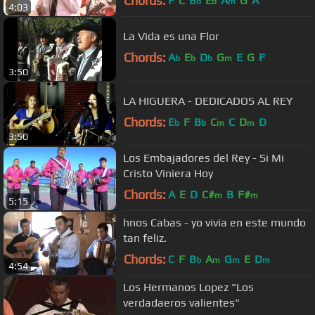
Chords:
F
C
B
E
A
G
A
b
b
m
4:03
La Vida es una Flor
Chords:
A
E
D
G
E
G
F
b
b
b
m
3:50
LA HIGUERA - DEDICADOS AL REY
Chords:
E
F
B
C
C
D
D
b
b
m
m
3:50
Los Embajadores del Rey - Si Mi
Cristo Viniera Hoy
Chords:
A
E
D
C#
B
F#
m
m
5:15
hnos Cabas - yo vivia en este mundo
tan feliz.
Chords:
C
F
B
A
G
E
D
b
m
m
m
4:54
Los Hermanos Lopez "Los
verdadaeros valientes"