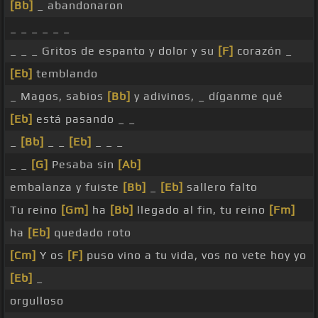
[Bb]
_ abandonaron
_ _ _ _ _ _
_ _ _ Gritos de espanto y dolor y su
[F]
corazón _
[Eb]
temblando
_ Magos, sabios
[Bb]
y adivinos, _ díganme qué
[Eb]
está pasando _ _
_
[Bb]
_ _
[Eb]
_ _ _
_ _
[G]
Pesaba sin
[Ab]
embalanza y fuiste
[Bb]
_
[Eb]
sallero falto
Tu reino
[Gm]
ha
[Bb]
llegado al fin, tu reino
[Fm]
ha
[Eb]
quedado roto
[Cm]
Y os
[F]
puso vino a tu vida, vos no vete hoy yo
[Eb]
_
orgulloso