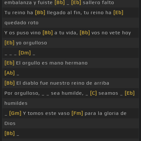
embalanza y fuiste
[Bb]
_
[Eb]
sallero falto
Tu reino ha
[Bb]
llegado al fin, tu reino ha
[Eb]
quedado roto
Y os puso vino
[Bb]
a tu vida,
[Bb]
vos no vete hoy
[Eb]
yo orgulloso
_ _ _
[Dm]
_
[Eb]
El orgullo es mano hermano
[Ab]
_
[Bb]
El diablo fue nuestro reino de arriba
Por orgulloso, _ _ sea humilde, _
[C]
seamos _
[Eb]
humildes
_
[Gm]
Y tomos este vaso
[Fm]
para la gloria de
Dios
[Bb]
_