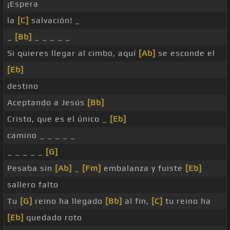
¡Espera
la
[C]
salvación! _
_
[Bb]
_ _ _ _ _
Si quieres llegar al cimbo, aquí
[Ab]
se esconde el
[Eb]
destino
Aceptando a Jesús
[Bb]
Cristo, que es el único _
[Eb]
camino _ _ _ _ _
_ _ _ _ _
[G]
Pesaba sin
[Ab]
_
[Fm]
embalanza y fuiste
[Eb]
sallero falto
Tu
[G]
reino ha llegado
[Bb]
al fin,
[C]
tu reino ha
[Eb]
quedado roto