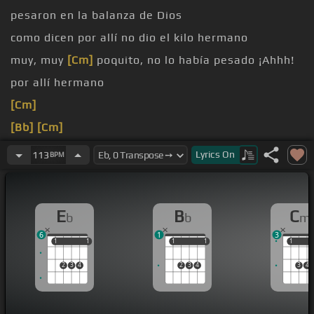
pesaron en la balanza de Dios
como dicen por allí no dio el kilo hermano
muy, muy
[Cm]
poquito, no lo había pesado ¡Ahhh!
por allí hermano
[Cm]
[Bb]
[Cm]
[Gm]
[Fm]
[Bb]
Lyrics
On
113
BPM
¡Azulome!
E
B
C
b
b
m
6
1
3
1
1
1
1
1
1
1
1
1
1
2
3
4
2
3
4
3
4