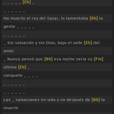
_ _ _ _ _
[Eb]
_
_ _ _ _ _ _
Ha muerto el rey del Sazar, lo lamentaba
[Bb]
la
gente _ _ _ _ _
_ _ _ _ _ _
_ Sin salvación y sin Dios, bajo el valle
[Eb]
del
amor
_ Nunca pensó que
[Bb]
esa noche sería su
[Fm]
último
[Eb]
_
conquete _ _ _ _
_ _ _ _ _ _
_ _ _ _ _ _
Las _ salvaciones en vida y no después de
[Bb]
la
muerte