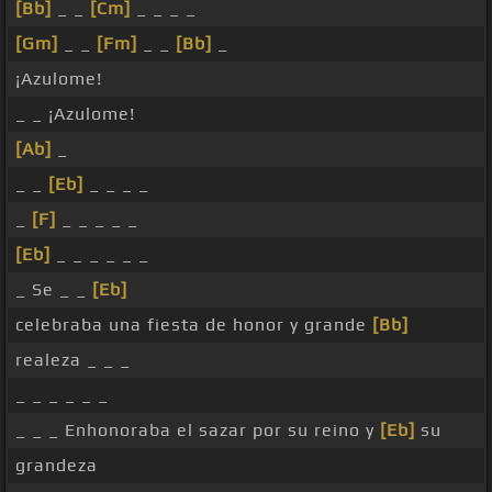
[Bb]
_ _
[Cm]
_ _ _ _
[Gm]
_ _
[Fm]
_ _
[Bb]
_
¡Azulome!
_ _ ¡Azulome!
[Ab]
_
_ _
[Eb]
_ _ _ _
_
[F]
_ _ _ _ _
[Eb]
_ _ _ _ _ _
_ Se _ _
[Eb]
celebraba una fiesta de honor y grande
[Bb]
realeza _ _ _
_ _ _ _ _ _
_ _ _ Enhonoraba el sazar por su reino y
[Eb]
su
grandeza