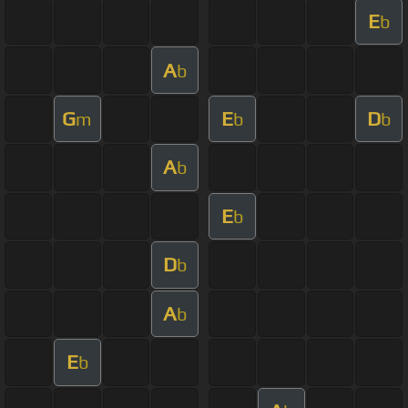
E
b
A
b
G
E
D
m
b
b
A
b
E
b
D
b
A
b
E
b