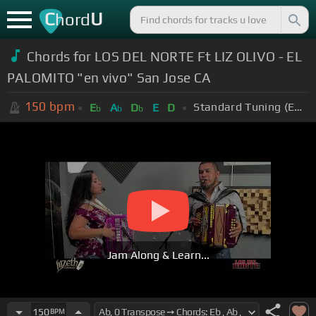
C
U
hord
Chords for LOS DEL NORTE Ft LIZ OLIVO - EL
PALOMITO "en vivo" San Jose CA
150
bpm
Standard Tuning (EADGBE)
E
A
D
E
D
b
b
b
Jam Along & Learn...
150
BPM