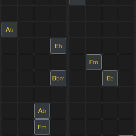
A
b
E
b
F
m
B
E
bm
b
A
b
F
m