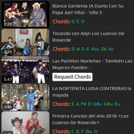
Blanca Gardenia (A Dueto Con Su
Papá Joel Villa) - Villa 5
Chords:
G
C
D
3:20
Tocando con Ailyn Los Luzeros De
Rioverde
Chords:
D
A
G
E
A
D
A
bm
b
b
3:29
Las Pochitas Norteñas - También Las
Mujeres Pueden -
Request Chords
5:47
LA NORTEÑITA LUISA CONTRERAS la
mojada
Chords:
E
A
F#
D
G#
C#
E
m
m
m
3:45
Primera Cancion del Año 2018 ⭐Los
Luzeros De Rioverde⭐
Chords:
C
G
F
D
D
m