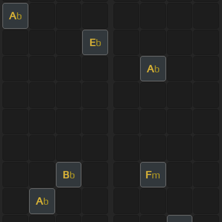
A
b
E
b
A
b
B
F
b
m
A
b