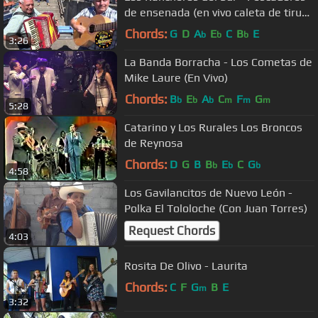
de ensenada (en vivo caleta de tirua
2019)
Chords:
G
D
A
E
C
B
E
b
b
b
3:26
La Banda Borracha - Los Cometas de
Mike Laure (En Vivo)
Chords:
B
E
A
C
F
G
b
b
b
m
m
m
5:28
Catarino y Los Rurales Los Broncos
de Reynosa
Chords:
D
G
B
B
E
C
G
b
b
b
4:58
Los Gavilancitos de Nuevo León -
Polka El Tololoche (Con Juan Torres)
Request Chords
4:03
Rosita De Olivo - Laurita
Chords:
C
F
G
B
E
m
3:32