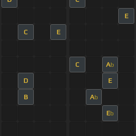
E
C
E
C
A
b
D
E
B
A
b
E
b