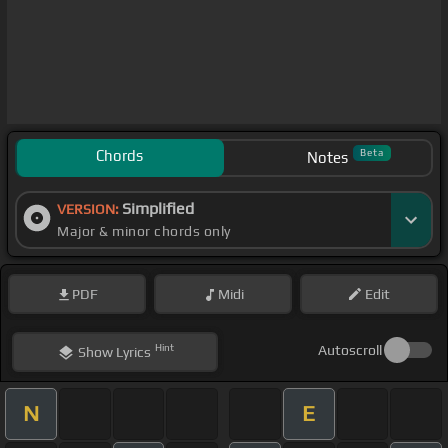
Chords
Beta
Notes
Simplified
VERSION:
Major & minor chords only
PDF
Midi
Edit
Hint
Autoscroll
Show
Lyrics
N
E