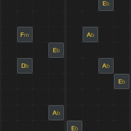
E
b
F
A
m
b
E
b
D
A
b
b
E
b
A
b
E
b