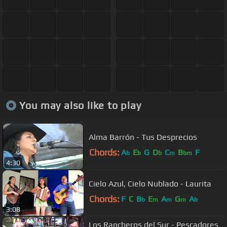
You may also like to play
Alma Barrón - Tus Desprecios
Chords:
A
E
G
D
C
B
F
b
b
b
m
bm
4:30
Cielo Azul, Cielo Nublado - Laurita
Chords:
F
C
B
E
A
G
A
b
m
m
m
b
3:08
Los Rancheros del Sur - Pescadores