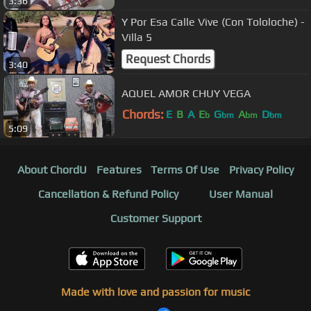
3:36
Y Por Esa Calle Vive (Con Tololoche) -
Villa 5
Request Chords
3:40
AQUEL AMOR CHUY VEGA
Chords:
E
B
A
E
G
A
D
b
bm
bm
bm
5:09
About ChordU
Features
Terms Of Use
Privacy Policy
Cancellation & Refund Policy
User Manual
Customer Support
Made with love and passion for music