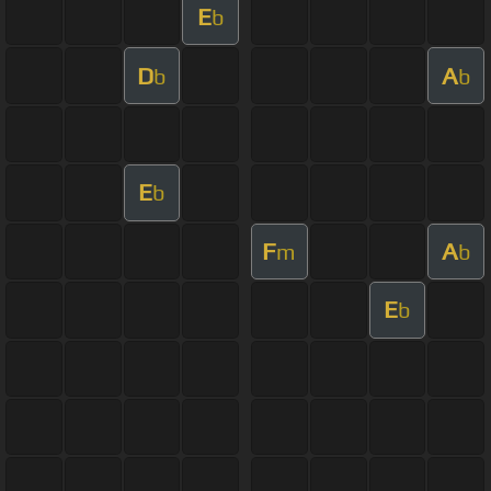
E
b
D
A
b
b
E
b
F
A
m
b
E
b