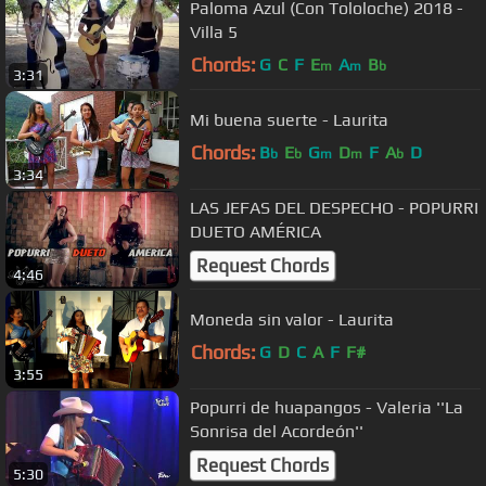
Paloma Azul (Con Tololoche) 2018 -
Villa 5
Chords:
G
C
F
E
A
B
m
m
b
3:31
Mi buena suerte - Laurita
Chords:
B
E
G
D
F
A
D
b
b
m
m
b
3:34
LAS JEFAS DEL DESPECHO - POPURRI
DUETO AMÉRICA
Request Chords
4:46
Moneda sin valor - Laurita
Chords:
G
D
C
A
F
F#
3:55
Popurri de huapangos - Valeria ''La
Sonrisa del Acordeón''
Request Chords
5:30