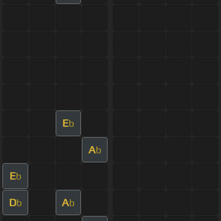
E
b
A
b
E
b
D
A
b
b