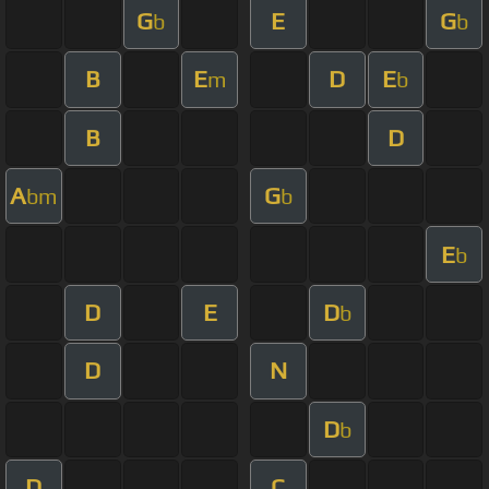
G
E
G
b
b
B
E
D
E
m
b
B
D
A
G
bm
b
E
b
D
E
D
b
D
N
D
b
D
C