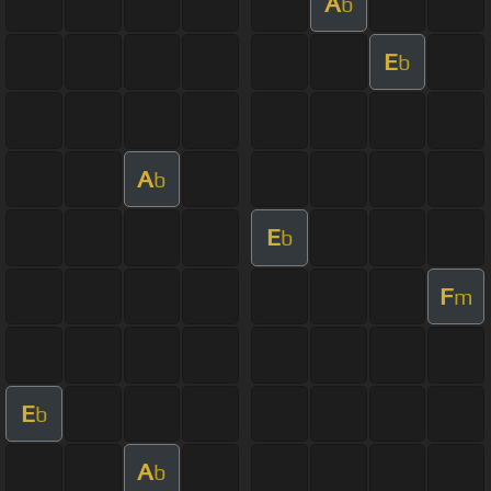
A
b
E
b
A
b
E
b
F
m
E
b
A
b