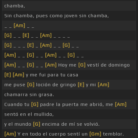
chamba,
Sin chamba, pues como joven sin chamba,
_ _
[Am]
_ _
[G]
_ _
[E]
_ _
[Am]
_ _ _ _
[G]
_ _ _
[E]
_
[Am]
_ _
[G]
_ _
[Am]
_ _
[G]
_ _
[Am]
_ _
[G]
_ _
[Am]
_ _
[G]
_ _
[Am]
Hoy me
[G]
vestí de domingo
[E]
[Am]
y me fui para tu casa
me puse
[G]
loción de gringo
[E]
y mi
[Am]
chamarra sin grasa.
Cuando tu
[G]
padre la puerta me abrió, me
[Am]
sentó en el mullido,
y el mundo
[G]
encima de mí se volvió.
[Am]
Y en todo el cuerpo sentí un
[Gm]
temblor.