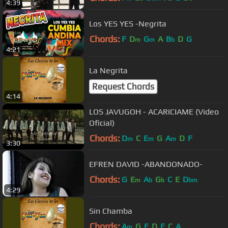
4:39
Los YES YES -Negrita
Chords:
F
D
G
A
B
D
G
m
m
b
4:21
La Negrita
Request Chords
4:14
LOS JAVUGOH - ACARICIAME (Video
Oficial)
Chords:
D
C
E
G
A
D
F
m
m
m
3:30
EFREN DAVID -ABANDONADO-
Chords:
G
E
A
G
C
E
D
m
b
b
bm
4:29
Sin Chamba
Chords:
A
G
E
D
F
C
A
m