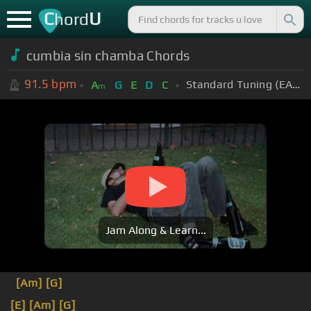
C
U
hord
cumbia sin chamba Chords
91.5
bpm
Standard Tuning (EADGBE)
A
G
E
D
C
m
Jam Along & Learn...
[Am]
[G]
[E]
[Am]
[G]