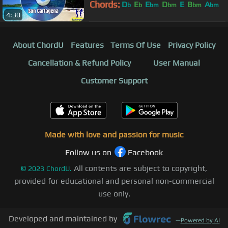
Chords:
D
E
E
D
E
B
A
b
b
bm
bm
bm
bm
4:30
About ChordU
Features
Terms Of Use
Privacy Policy
Cancellation & Refund Policy
User Manual
Customer Support
Made with love and passion for music
Follow us on
Facebook
All contents are subject to copyright,
©
2023
ChordU.
provided for educational and personal non-commercial
use only.
Developed and maintained by
—
Powered by AI