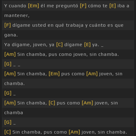
Y cuando
[Em]
él me preguntó
[F]
cómo te
[E]
iba a
mantener,
[F]
dígame usted en qué trabaja y cuánto es que
gana.
Ya dígame, joven, ya
[C]
dígame
[E]
ya. _
[Am]
Sin chamba, pus como joven, sin chamba.
[G]
_ _
[Am]
Sin chamba,
[Em]
pus como
[Am]
joven, sin
chamba.
[G]
_
[Am]
Sin chamba,
[C]
pus como
[Am]
joven, sin
chamba
[G]
_
[C]
Sin chamba, pus como
[Am]
joven, sin chamba.