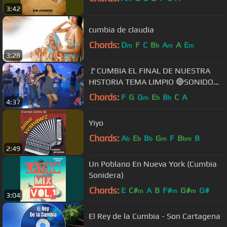
3:42
cumbia de claudia
Chords:
D
F
C
B
A
A
E
m
b
m
m
3:28
🚩CUMBIA EL FINAL DE NUESTRA
HISTORIA TEMA LIMPIO 🔴SONIDO
CONDOR
Chords:
F
G
G
E
B
C
A
m
b
b
4:37
Yiyo
Chords:
A
E
B
G
F
B
B
b
b
b
m
bm
2:49
Un Poblano En Nueva York (Cumbia
Sonidera)
Chords:
E
C#
A
B
F#
G#
G#
m
m
m
3:04
El Rey de la Cumbia - Son Cartagena