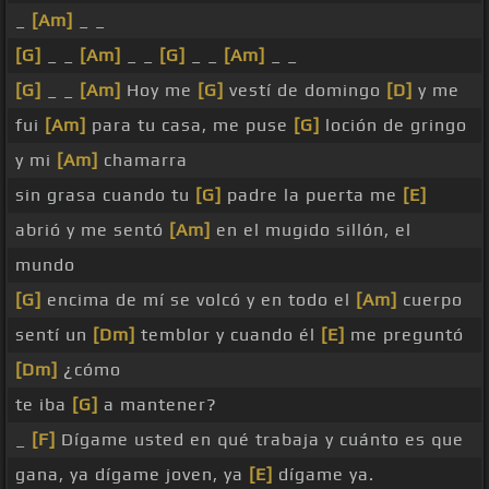
_
[Am]
_ _
[G]
_ _
[Am]
_ _
[G]
_ _
[Am]
_ _
[G]
_ _
[Am]
Hoy me
[G]
vestí de domingo
[D]
y me
fui
[Am]
para tu casa, me puse
[G]
loción de gringo
y mi
[Am]
chamarra
sin grasa cuando tu
[G]
padre la puerta me
[E]
abrió y me sentó
[Am]
en el mugido sillón, el
mundo
[G]
encima de mí se volcó y en todo el
[Am]
cuerpo
sentí un
[Dm]
temblor y cuando él
[E]
me preguntó
[Dm]
¿cómo
te iba
[G]
a mantener?
_
[F]
Dígame usted en qué trabaja y cuánto es que
gana, ya dígame joven, ya
[E]
dígame ya.