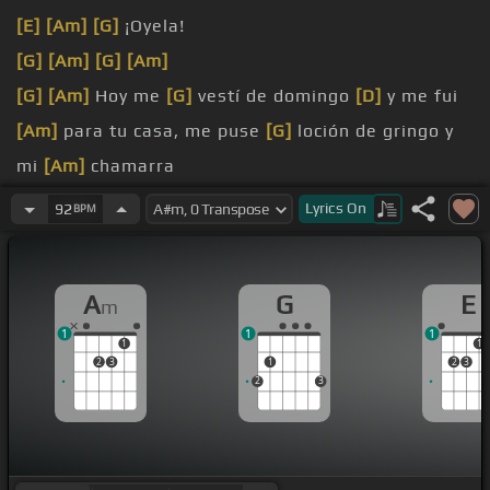
[E]
[Am]
[G]
¡Oyela!
[G]
[Am]
[G]
[Am]
[G]
[Am]
Hoy me
[G]
vestí de domingo
[D]
y me fui
[Am]
para tu casa, me puse
[G]
loción de gringo y
mi
[Am]
chamarra
[Am]
en el mugido sillón, el mundo
Lyrics
On
92
BPM
[Am]
cuerpo sentí un
[Dm]
temblor y cuando él
[E]
me preguntó
A
G
E
m
[G]
a mantener?
1
1
1
1
1
2
3
1
2
3
2
3