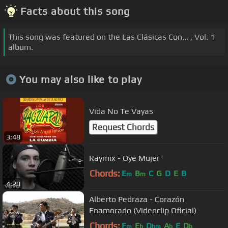
Facts about this song
This song was featured on the Las Clásicas Con... , Vol. 1
album.
You may also like to play
Vida No Te Vayas
Request Chords
3:48
Raymix - Oye Mujer
Chords:
E
B
C
G
D
E
B
m
m
4:20
Alberto Pedraza - Corazón
Enamorado (Videoclip Oficial)
Chords:
F
E
D
A
E
D
m
b
bm
b
b