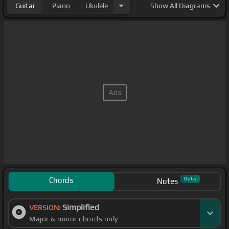
Guitar
Piano
Ukulele
Show
All Diagrams
Chords
Beta
Notes
Simplified
VERSION:
Major & minor chords only