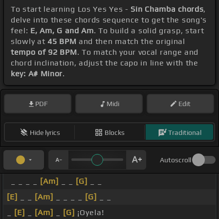
To start learning Los Yes Yes -
Sin Chamba chords
,
delve into these chords sequence to get the song's
feel:
E, Am, G and Am
. To build a solid grasp, start
slowly at
45 BPM
and then match the original
tempo of 92 BPM
. To match your vocal range and
chord inclination, adjust the capo in line with the
key: A# Minor
.
PDF
Midi
Edit
Hide lyrics
Blocks
Traditional
Autoscroll
_ _ _ _
[Am]
_ _
[G]
_ _
[E]
_ _
[Am]
_ _ _ _
[G]
_ _
_
[E]
_
[Am]
_
[G]
¡Oyela!