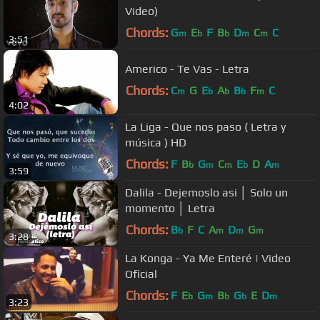
Video)
Chords:
G
E
F
B
D
C
C
m
b
b
m
m
3:51
Americo - Te Vas - Letra
Chords:
C
G
E
A
B
F
C
m
b
b
b
m
4:02
La Liga - Que nos paso ( Letra y
música ) HD
Chords:
F
B
G
C
E
D
A
b
m
m
b
m
3:59
Dalila - Dejemoslo asi │ Solo un
momento │ Letra
Chords:
B
F
C
A
D
G
b
m
m
m
3:28
La Konga - Ya Me Enteré | Video
Oficial
Chords:
F
E
G
B
G
E
D
b
m
b
b
m
3:23