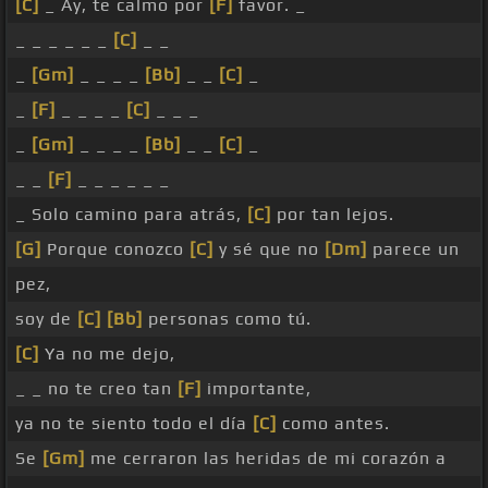
[C]
_ Ay, te calmo por
[F]
favor. _
_ _ _ _ _ _
[C]
_ _
_
[Gm]
_ _ _ _
[Bb]
_ _
[C]
_
_
[F]
_ _ _ _
[C]
_ _ _
_
[Gm]
_ _ _ _
[Bb]
_ _
[C]
_
_ _
[F]
_ _ _ _ _ _
_ Solo camino para atrás,
[C]
por tan lejos.
[G]
Porque conozco
[C]
y sé que no
[Dm]
parece un
pez,
soy de
[C]
[Bb]
personas como tú.
[C]
Ya no me dejo,
_ _ no te creo tan
[F]
importante,
ya no te siento todo el día
[C]
como antes.
Se
[Gm]
me cerraron las heridas de mi corazón a