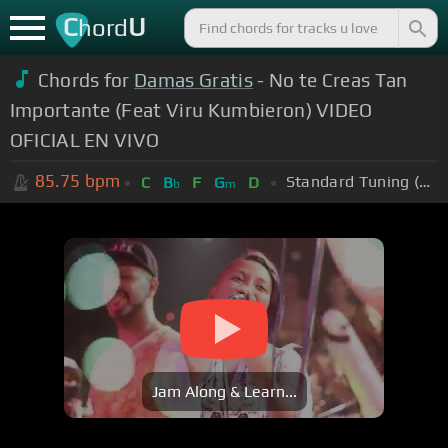
C
U
hord
Chords for
Damas Gratis
- No te Creas Tan
Importante (Feat Viru Kumbieron) VIDEO
OFICIAL EN VIVO
85.75
bpm
Standard Tuning (EADGBE)
C
B
F
G
D
b
m
Jam Along & Learn...