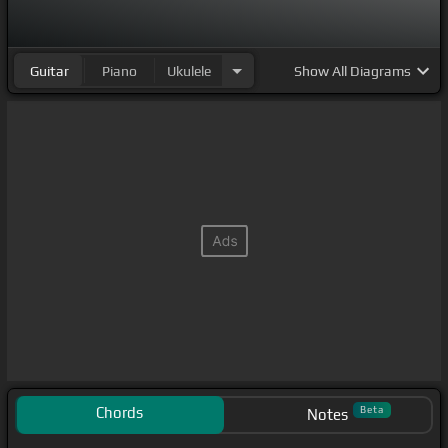
Guitar
Piano
Ukulele
Show
All Diagrams
Chords
Beta
Notes