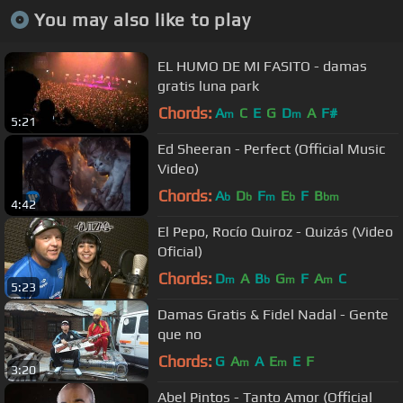
You may also like to play
EL HUMO DE MI FASITO - damas
gratis luna park
Chords:
A
C
E
G
D
A
F#
m
m
5:21
Ed Sheeran - Perfect (Official Music
Video)
Chords:
A
D
F
E
F
B
b
b
m
b
bm
4:42
El Pepo, Rocío Quiroz - Quizás (Video
Oficial)
Chords:
D
A
B
G
F
A
C
m
b
m
m
5:23
Damas Gratis & Fidel Nadal - Gente
que no
Chords:
G
A
A
E
E
F
m
m
3:20
Abel Pintos - Tanto Amor (Official