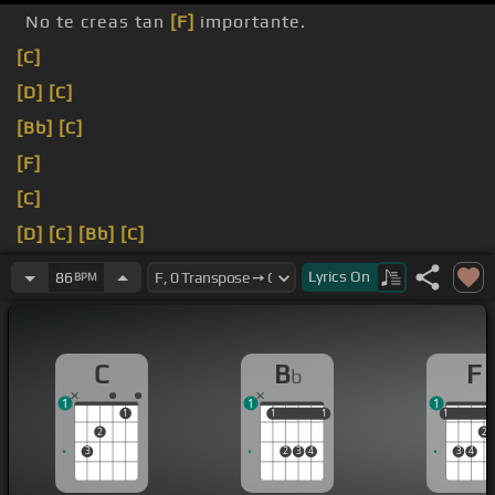
No te creas tan
[F]
importante.
[C]
[D]
[C]
[Bb]
[C]
[F]
[C]
[D]
[C]
[Bb]
[C]
[Gb]
Lyrics
On
86
BPM
C
B
F
b
1
1
1
1
1
1
1
1
1
1
2
2
3
2
3
4
3
4