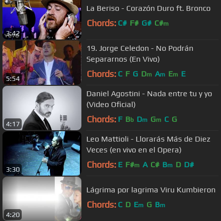
La Beriso - Corazón Duro ft. Bronco
Chords:
C#
F#
G#
C#
m
3:42
19. Jorge Celedon - No Podrán
Separarnos (En Vivo)
Chords:
C
F
G
D
A
E
E
m
m
m
5:54
Daniel Agostini - Nada entre tu y yo
(Video Oficial)
Chords:
F
B
D
G
C
G
b
m
m
4:17
Leo Mattioli - Llorarás Más de Diez
Veces (en vivo en el Opera)
Chords:
E
F#
A
C#
B
D
D#
m
m
3:30
Lágrima por lagrima Viru Kumbieron
Chords:
C
D
E
G
B
m
m
4:20