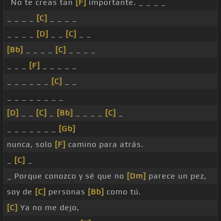
No te creas tan
[F]
importante. _ _ _ _
_ _ _ _
[C]
_ _ _ _
_ _ _ _
[D]
_ _
[C]
_ _
[Bb]
_ _ _ _
[C]
_ _ _ _
_ _ _
[F]
_ _ _ _ _
_ _ _ _ _ _
[C]
_ _
_ _ _ _ _ _ _ _
[D]
_ _
[C]
_
[Bb]
_ _ _ _
[C]
_
_ _ _ _ _ _ _
[Gb]
nunca, solo
[F]
camino para atrás.
_
[C]
_
_ Porque conozco y sé que no
[Dm]
parece un pez,
soy de
[C]
personas
[Bb]
como tú.
[C]
Ya no me dejo,