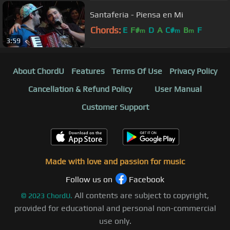
Santaferia - Piensa en Mi
Chords:
E
F#
D
A
C#
B
F
m
m
m
3:59
About ChordU
Features
Terms Of Use
Privacy Policy
Cancellation & Refund Policy
User Manual
Customer Support
Made with love and passion for music
Follow us on
Facebook
All contents are subject to copyright,
©
2023
ChordU.
provided for educational and personal non-commercial
use only.