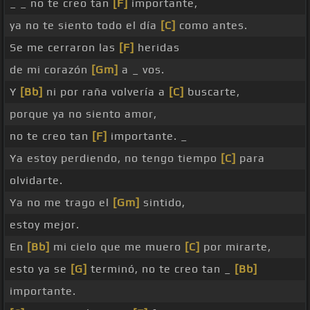
_ _ no te creo tan
[F]
importante,
ya no te siento todo el día
[C]
como antes.
Se me cerraron las
[F]
heridas
de mi corazón
[Gm]
a _ vos.
Y
[Bb]
ni por raña volvería a
[C]
buscarte,
porque ya no siento amor,
no te creo tan
[F]
importante. _
Ya estoy perdiendo, no tengo tiempo
[C]
para
olvidarte.
Ya no me trago el
[Gm]
sintido,
estoy mejor.
En
[Bb]
mi cielo que me muero
[C]
por mirarte,
esto ya se
[G]
terminó, no te creo tan _
[Bb]
importante.