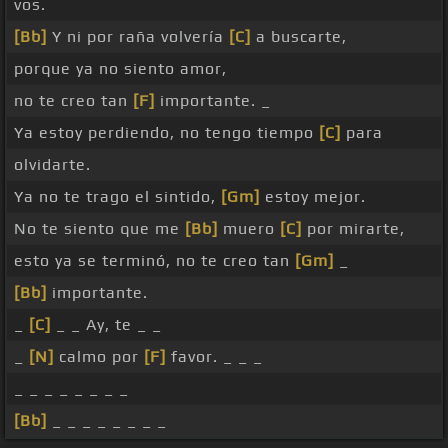
vos.
[Bb]
Y ni por raña volvería
[C]
a buscarte,
porque ya no siento amor,
no te creo tan
[F]
importante. _
Ya estoy perdiendo, no tengo tiempo
[C]
para
olvidarte.
Ya no te trago el sintido,
[Gm]
estoy mejor.
No te siento que me
[Bb]
muero
[C]
por mirarte,
esto ya se terminó, no te creo tan
[Gm]
_
[Bb]
importante.
_
[C]
_ _ Ay, te _ _
_
[N]
calmo por
[F]
favor. _ _ _
_ _ _ _ _ _ _ _
[Bb]
_ _ _ _ _ _ _ _