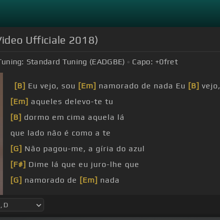
Video Ufficiale 2018)
Tuning:
Standard Tuning (EADGBE)
Capo:
+0
fret
[B]
Eu vejo, sou
[Em]
namorado de nada Eu
[B]
vejo
[Em]
aqueles delevo-te tu
[B]
dormo em cima aquela lá
que lado não é como a te
[G]
Não pagou-me, a gíria do azul
[F#]
Dime lá que eu juro-lhe que
[G]
namorado de
[Em]
nada
[C]
Sabes-me quando vão
[D]
a lugar