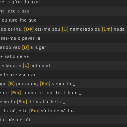
, a gíria do azul
me laço a azul
 eu juro-lhe que
 de oi-lhe,
[D#]
diz-me sou
[G]
namorado de
[Em]
nada
sai-me o pavar lá
ando vão
[D]
a lugar
 é sabo de vá
a lado, a
[C]
lado mal
e lá até escutar
hópo
[B]
por amor,
[Em]
sendo lá _
gente
[Em]
sonha-te com-te, tcham _
é vô-lo
[Em]
de mai acheta _
-da-nê, é te
[Em]
vô-lo de vá-lha
i-o bós de tói