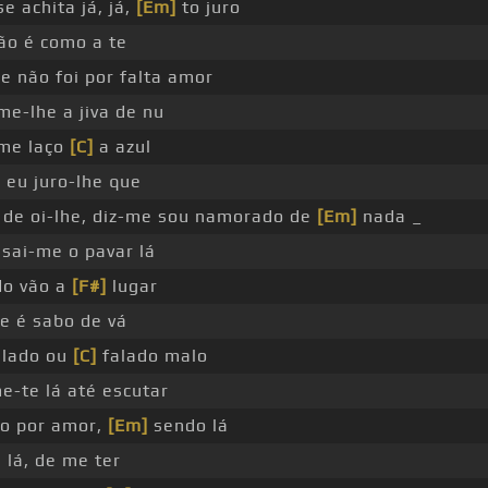
e achita já, já,
[Em]
to juro
ão é como a te
e não foi por falta amor
-lhe a jiva de nu
-me laço
[C]
a azul
 eu juro-lhe que
 de oi-lhe, diz-me sou namorado de
[Em]
nada _
sai-me o pavar lá
o vão a
[F#]
lugar
e é sabo de vá
lado ou
[C]
falado malo
e-te lá até escutar
o por amor,
[Em]
sendo lá
 lá, de me ter