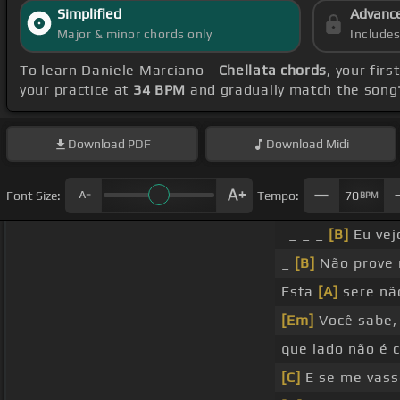
Simplified
Advanc
Major & minor chords only
Include
To learn Daniele Marciano -
Chellata chords
, your fir
your practice at
34 BPM
and gradually match the song
Download
PDF
Download
Midi
Font Size:
Tempo:
70
BPM
_ _ _
[B]
Eu vej
_
[B]
Não prove 
Esta
[A]
sere nã
[Em]
Você sabe
que lado não é 
[C]
E se me vass