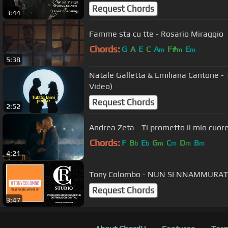
Request Chords
3:44
Famme sta cu tte - Rosario Miraggio
Chords:
G
A
E
C
A
F#
E
m
m
m
5:38
Natale Galletta & Emiliana Cantone - T
Video)
Request Chords
2:52
Andrea Zeta - Ti prometto il mio cuore
Chords:
F
B
E
G
C
D
B
b
b
m
m
m
m
4:21
Tony Colombo - NUN SI NNAMMURAT
Request Chords
3:47