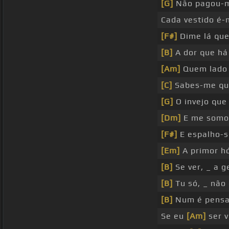
[G]
Não pagou-me
Cada vestido é-
[F#]
Dime lá que
[B]
A dor que há
[Am]
Quem lado 
[C]
Sabes-me qu
[G]
O invejo que
[Dm]
E me somo 
[F#]
E espalho-s
[Em]
A primor 
[B]
Se ver, _ a 
[B]
Tu só, _ não 
[B]
Num é pensa
Se eu
[Am]
ser v