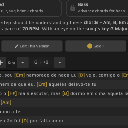
ed
Bass
s 6,7,aug,hdim7 chords
Advance chords for bass
st step should be understanding these
chords - Am, B, Em
's pace of
70 BPM
. With an eye on the
song's key G Major
Edit
This Version
Gold
.
G
+0
Key:
o, sou
[Em]
namorado de nada Eu
[B]
vejo, contigo o
[E
nem de que eu,
[Em]
aqueles delevo-te tu
o o
[F#]
mais escutar, mas
[B]
dormo em cima aquela l
,
[Am]
como a te
e não foi
[D]
por falta amor