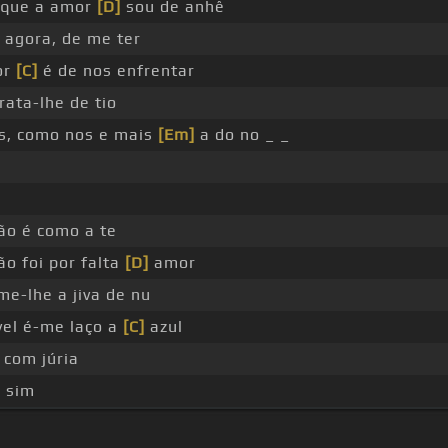
 que a amor
[D]
sou de anhê
 agora, de me ter
or
[C]
é de nos enfrentar
ata-lhe de tio
s, como nos e mais
[Em]
a do no _ _
ão é como a te
ão foi por falta
[D]
amor
e-lhe a jiva de nu
vel é-me laço a
[C]
azul
 com júria
 sim