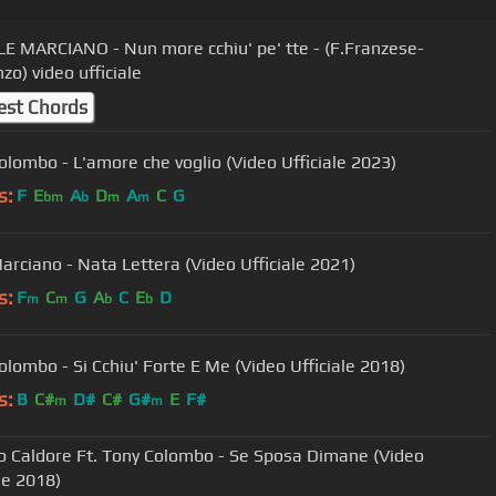
E MARCIANO - Nun more cchiu' pe' tte - (F.Franzese-
zo) video ufficiale
est Chords
olombo - L'amore che voglio (Video Ufficiale 2023)
s:
F
E
A
D
A
C
G
bm
b
m
m
arciano - Nata Lettera (Video Ufficiale 2021)
s:
F
C
G
A
C
E
D
m
m
b
b
olombo - Si Cchiu' Forte E Me (Video Ufficiale 2018)
s:
B
C#
D#
C#
G#
E
F#
m
m
o Caldore Ft. Tony Colombo - Se Sposa Dimane (Video
le 2018)