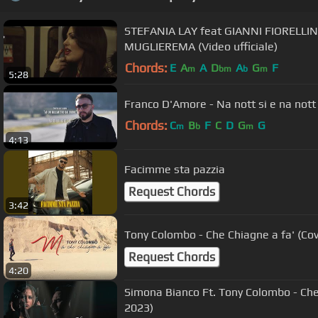
STEFANIA LAY feat GIANNI FIORELLI
MUGLIEREMA (Video ufficiale)
Chords:
E
A
A
D
A
G
F
m
bm
b
m
5:28
Franco D'Amore - Na nott si e na nott n
Chords:
C
B
F
C
D
G
G
m
b
m
4:13
Facimme sta pazzia
Request Chords
3:42
Tony Colombo - Che Chiagne a fa' (Co
Request Chords
4:20
Simona Bianco Ft. Tony Colombo - Che 
2023)