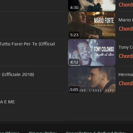
Chord
4:30
Mario 
Chord
5:23
utto Farei Per Te (Official
Tony C
Chord
4:12
 (Ufficiale 2018)
Herman
Chord
5:05
A E ME