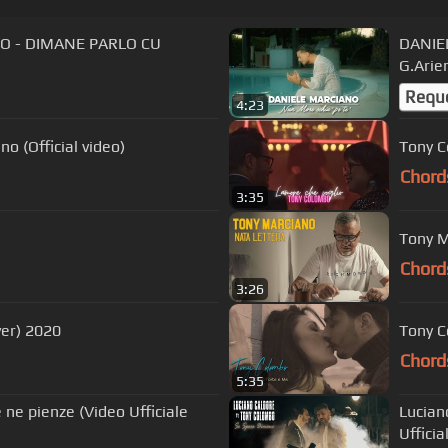
NO - DIMANE PARLO CU
DANIEL
G.Arien
Requ
4:23
o (Official video)
Tony C
Chord
3:35
Tony M
Chord
3:26
ver) 2020
Tony C
Chord
5:35
ne pienze (Video Ufficiale
Lucian
Ufficia