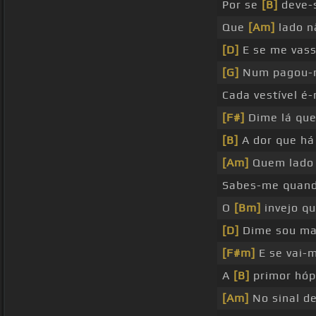
Por se
[B]
deve-s
Que
[Am]
lado n
[D]
E se me vass
[G]
Num pagou-me
Cada vestível é
[F#]
Dime lá que
[B]
A dor que há
[Am]
Quem lado 
Sabes-me quand
O
[Bm]
invejo qu
[D]
Dime sou ma
[F#m]
E se vai-m
A
[B]
primor hóp
[Am]
No sinal de