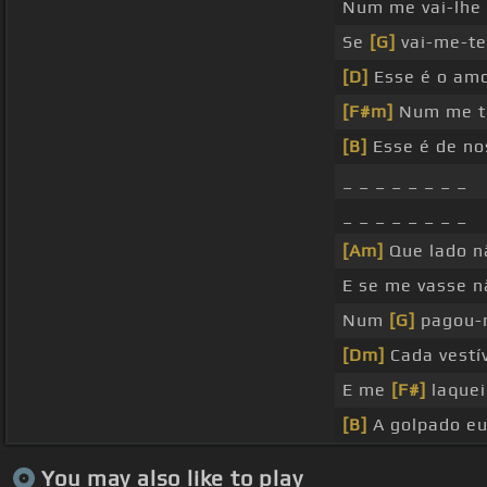
Num me vai-lhe
Se
[G]
vai-me-te
[D]
Esse é o am
[F#m]
Num me tr
[B]
Esse é de no
_ _ _ _ _ _ _ _
_ _ _ _ _ _ _ _
[Am]
Que lado n
E se me vasse n
Num
[G]
pagou-m
[Dm]
Cada vestí
E me
[F#]
laquei
[B]
A golpado eu
You may also like to play