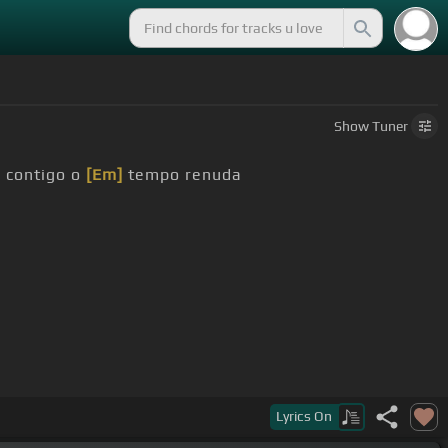
Show
Tuner
, contigo o
[Em]
tempo renuda
Lyrics
On