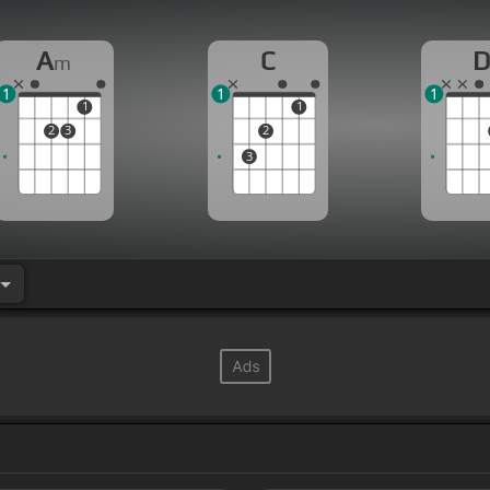
A
C
m
1
1
1
1
1
2
3
2
3