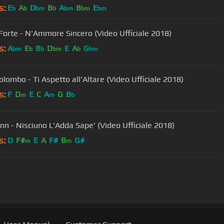
s:
E
A
D
B
A
B
E
b
b
bm
b
bm
bm
bm
Forte - N'Ammore Sincero (Video Ufficiale 2018)
s:
A
E
B
D
E
A
G
bm
b
b
bm
b
bm
olombo - Ti Aspetto all'Altare (Video Ufficiale 2018)
s:
F
D
E
C
A
G
B
m
m
b
n - Nisciuno L'Adda Sape' (Video Ufficiale 2018)
s:
D
F#
E
A
F#
B
G#
m
m