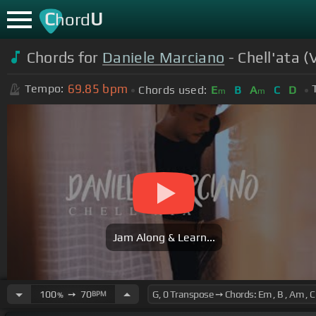
C
U
hord
Chords for
Daniele Marciano
- Chell'ata (
69.85
bpm
Tempo:
Chords used:
E
B
A
C
D
m
m
Jam Along & Learn...
100
➙
70
BPM
%