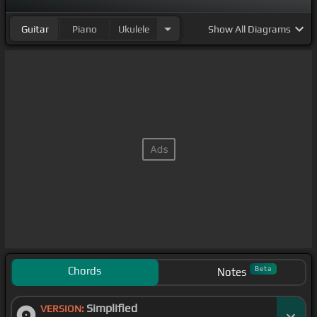
[F#m]
sopprondo a tutte quelle che non ho mai
Guitar
Piano
Ukulele
Show
All Diagrams
avuto.
Ho avuto il coraggio di
[A]
mandare un
[D]
messaggio che diceva
Chords
Beta
Notes
Simplified
VERSION: