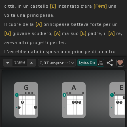
città, in un castello
[E]
incantato c'era
[F#m]
una
volta una principessa.
Il cuore della
[A]
principessa batteva forte per un
[G]
giovane scudiero,
[A]
ma suo
[E]
padre, il
[A]
re,
aveva altri progetti per lei.
L'avrebbe data in sposa a un principe di un altro
casato, per ingrandire il
[F#m]
suo regno e
Lyrics
On
78
BPM
continuare la sua dinastia.
padre, il destino
[A]
della
[Em]
principessa
G
A
E
sembrava segnato,
1
1
1
[A]
poteva immaginare di cosa è capace un cuore
1
1
1
2
3
2
3
ribelle.
2
3
[A]
Ho avuto il coraggio di partire da dieci minuti,
[Em]