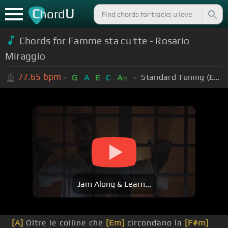
C
U
hord
Chords for Famme sta cu tte - Rosario
Miraggio
77.65
bpm
Standard Tuning (EADGBE)
G
A
E
C
A
m
Jam Along & Learn...
[A]
Oltre le colline che
[Em]
circondano la
[F#m]