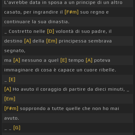
L'avrebbe data in sposa a un principe di un altro
casato, per ingrandire il
[F#m]
suo regno e
continuare la sua dinastia.
_ Costretto nelle
[D]
volontà di suo padre, il
destino
[A]
della
[Em]
principessa sembrava
segnato,
ma
[A]
nessuno a quel
[E]
tempo
[A]
poteva
immaginare di cosa è capace un cuore ribelle.
_
[E]
[A]
Ho avuto il coraggio di partire da dieci minuti, _
[Em]
[F#m]
sopprondo a tutte quelle che non ho mai
avuto.
_ _
[G]