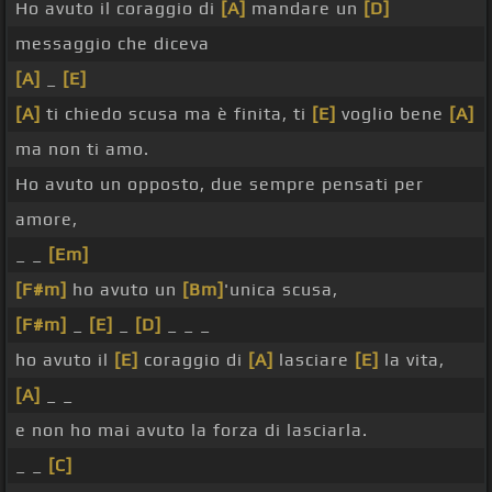
Ho avuto il coraggio di
[A]
mandare un
[D]
messaggio che diceva
[A]
_
[E]
[A]
ti chiedo scusa ma è finita, ti
[E]
voglio bene
[A]
ma non ti amo.
Ho avuto un opposto, due sempre pensati per
amore,
_ _
[Em]
[F#m]
ho avuto un
[Bm]
'unica scusa,
[F#m]
_
[E]
_
[D]
_ _ _
ho avuto il
[E]
coraggio di
[A]
lasciare
[E]
la vita,
[A]
_ _
e non ho mai avuto la forza di lasciarla.
_ _
[C]