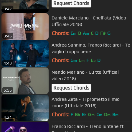
Request Chords
3:47
Daniele Marciano - Chell'ata (Video
Ufficiale 2018)
Chords:
E
B
A
C
D
F#
G
m
m
3:45
Andrea Sannino, Franco Ricciardi - Te
voglio troppo bene
Chords:
G
C
F
E
D
m
m
b
4:43
Nando Mariano - Cu tte (Official
video 2018)
Request Chords
5:55
Andrea Zeta - Ti prometto il mio
cuore (Ufficiale 2018)
Chords:
F
B
E
G
C
D
B
b
b
m
m
m
m
4:21
Franco Ricciardi - Treno luntane ft.