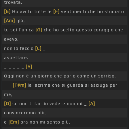
trovata.
[B]
Ho avuto tutte le
[F]
sentimenti che ho studiato
[Am]
già,
tu sei l'unica
[G]
che ho scelto questo coraggio che
avevo,
non lo faccio
[C]
_
aspettare.
_ _ _ _ _
[A]
Oggi non è un giorno che parlo come un sorriso,
_ _
[F#m]
la lacrima che si guarda si asciuga per
me,
[D]
se non ti faccio vedere non mi _
[A]
convinceremo più,
e
[Em]
ora non mi sento più.