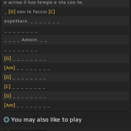
e arriva il tuo tempo e sta con te,
_
[G]
non lo faccio
[C]
aspettare. _ _ _ _ _ _ _
_ _ _ _ _ _ _ _
_ _ _ _ Amore. _ _
_ _ _ _ _ _ _ _
[G]
_ _ _ _ _ _ _ _
[Am]
_ _ _ _ _ _ _ _
[G]
_ _ _ _ _ _ _ _
[C]
_ _ _ _ _ _ _ _
[G]
_ _ _ _ _ _ _ _
[Am]
_ _ _ _ _ _ _ _
You may also like to play