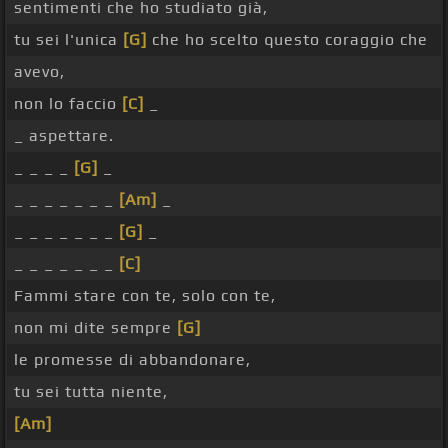
sentimenti che ho studiato già,
tu sei l'unica
[G]
che ho scelto questo coraggio che
avevo,
non lo faccio
[C]
_
_ aspettare.
_ _ _ _
[G]
_
_ _ _ _ _ _ _
[Am]
_
_ _ _ _ _ _ _
[G]
_
_ _ _ _ _ _ _
[C]
Fammi stare con te, solo con te,
non mi dite sempre
[G]
le promesse di abbandonare,
tu sei tutta niente,
[Am]