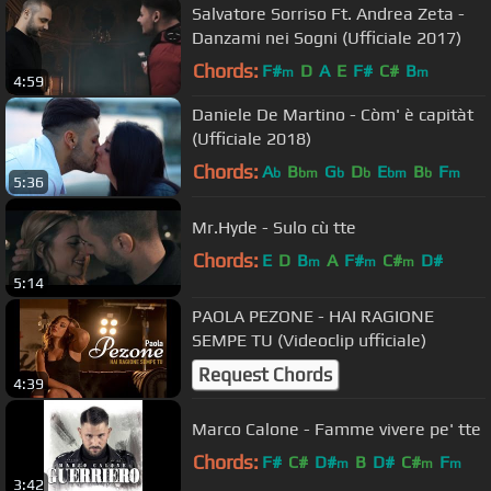
Salvatore Sorriso Ft. Andrea Zeta -
Danzami nei Sogni (Ufficiale 2017)
Chords:
F#
D
A
E
F#
C#
B
m
m
4:59
Daniele De Martino - Còm' è capitàt
(Ufficiale 2018)
Chords:
A
B
G
D
E
B
F
b
bm
b
b
bm
b
m
5:36
Mr.Hyde - Sulo cù tte
Chords:
E
D
B
A
F#
C#
D#
m
m
m
5:14
PAOLA PEZONE - HAI RAGIONE
SEMPE TU (Videoclip ufficiale)
Request Chords
4:39
Marco Calone - Famme vivere pe' tte
Chords:
F#
C#
D#
B
D#
C#
F
m
m
m
3:42