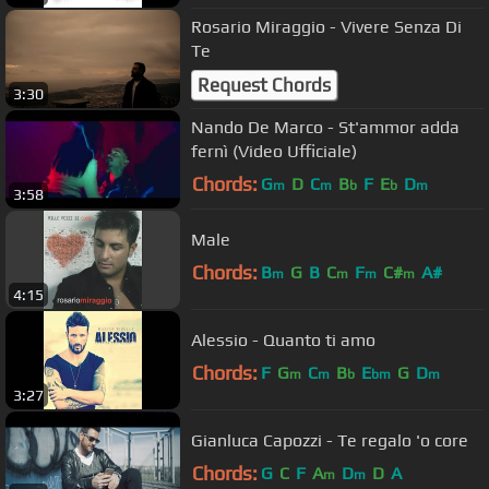
Rosario Miraggio - Vivere Senza Di
Te
Request Chords
3:30
Nando De Marco - St'ammor adda
fernì (Video Ufficiale)
Chords:
G
D
C
B
F
E
D
m
m
b
b
m
3:58
Male
Chords:
B
G
B
C
F
C#
A#
m
m
m
m
4:15
Alessio - Quanto ti amo
Chords:
F
G
C
B
E
G
D
m
m
b
bm
m
3:27
Gianluca Capozzi - Te regalo 'o core
Chords:
G
C
F
A
D
D
A
m
m