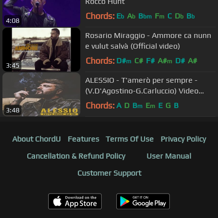
Rocco Hunt
Chords:
E
A
B
F
C
D
B
b
b
bm
m
b
b
4:08
Rosario Miraggio - Ammore ca nunn
e vulut salvà (Official video)
Chords:
D#
C#
F#
A#
D#
A#
m
m
3:45
ALESSIO - T'amerò per sempre -
(V.D'Agostino-G.Carluccio) Video
Ufficiale
Chords:
A
D
B
E
E
G
B
m
m
3:48
About ChordU
Features
Terms Of Use
Privacy Policy
Cancellation & Refund Policy
User Manual
Customer Support