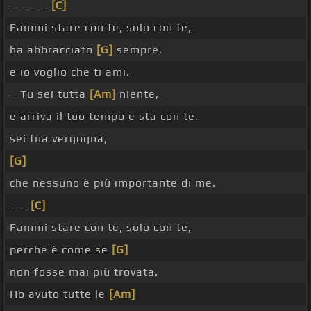
_ _ _ _
[C]
Fammi stare con te, solo con te,
ha abbracciato
[G]
sempre,
e io voglio che ti ami.
_ Tu sei tutta
[Am]
niente,
e arriva il tuo tempo e sta con te,
sei tua vergogna,
[G]
che nessuno è più importante di me.
_ _
[C]
Fammi stare con te, solo con te,
perché è come se
[G]
non fosse mai più trovata.
Ho avuto tutte le
[Am]