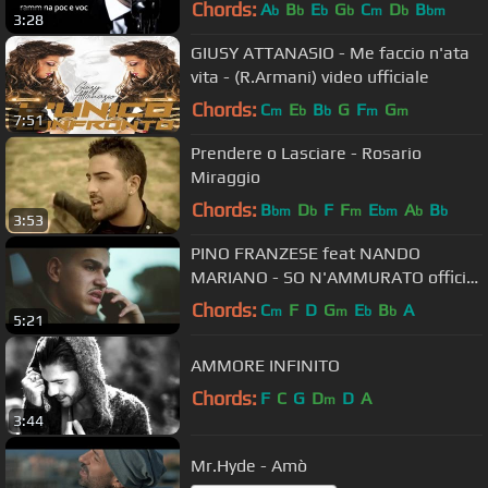
Chords:
A
B
E
G
C
D
B
b
b
b
b
m
b
bm
3:28
GIUSY ATTANASIO - Me faccio n'ata
vita - (R.Armani) video ufficiale
Chords:
C
E
B
G
F
G
m
b
b
m
m
7:51
Prendere o Lasciare - Rosario
Miraggio
Chords:
B
D
F
F
E
A
B
bm
b
m
bm
b
b
3:53
PINO FRANZESE feat NANDO
MARIANO - SO N'AMMURATO official
video
Chords:
C
F
D
G
E
B
A
m
m
b
b
5:21
AMMORE INFINITO
Chords:
F
C
G
D
D
A
m
3:44
Mr.Hyde - Amò