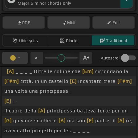
Major & minor chords only
PDF
Midi
Edit
Hide lyrics
Blocks
Traditional
Autoscroll
[A]
_ _ _ _ Oltre le colline che
[Em]
circondano la
[F#m]
città, in un castello
[E]
incantato c'era
[F#m]
una volta una principessa.
[E]
_
Il cuore della
[A]
principessa batteva forte per un
[G]
giovane scudiero,
[A]
ma suo
[E]
padre, il
[A]
re,
aveva altri progetti per lei. _ _ _ _