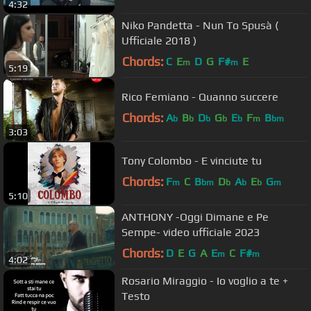
4:32
Niko Pandetta - Nun To Spusà (
Ufficiale 2018 )
Chords:
C
E
D
G
F#
E
m
m
5:19
Rico Femiano - Quanno succere
Chords:
A
B
D
G
E
F
B
b
b
b
b
b
m
bm
3:03
Tony Colombo - E vinciute tu
Chords:
F
C
B
D
A
E
G
m
bm
b
b
b
m
5:10
ANTHONY -Oggi Dimane e Pe
Sempe- video ufficiale 2023
Chords:
D
E
G
A
E
C
F#
m
m
4:02
Rosario Miraggio - Io voglio a te +
Testo