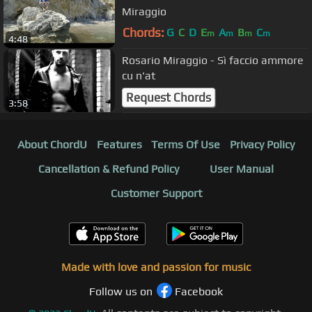
Miraggio
Chords:
G
C
D
E
A
B
C
m
m
m
m
4:48
Rosario Miraggio - Sì faccio ammore
cu n'at
Request Chords
3:58
About ChordU
Features
Terms Of Use
Privacy Policy
Cancellation & Refund Policy
User Manual
Customer Support
Made with love and passion for music
Follow us on
Facebook