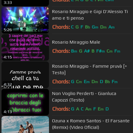
m
m
3:33
Rosario Miraggio e Gigi D'Alessio Ti
amo e ti penso
Chords:
C
G
F
B
G
D
A
b
m
m
m
5:26
Rosario Miraggio Male
Chords:
B
G
A#
B
F#
C
F
m
m
m
m
4:15
Rosario Miraggio - Famme pruvà [+
Testo]
Chords:
G
C
E
D
D
B
F
m
m
m
b
m
4:32
Non Voglio Perderti - Gianluca
Capozzi (Testo)
Chords:
G
A
C
A
F
E
D
m
m
4:13
Ozuna x Romeo Santos - El Farsante
(Remix) (Video Oficial)