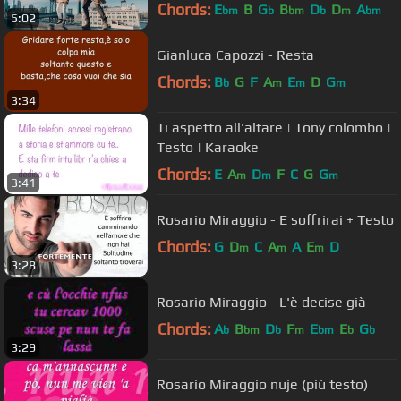
Chords:
E
B
G
B
D
D
A
bm
b
bm
b
m
bm
5:02
Gianluca Capozzi - Resta
Chords:
B
G
F
A
E
D
G
b
m
m
m
3:34
Ti aspetto all'altare | Tony colombo |
Testo | Karaoke
Chords:
E
A
D
F
C
G
G
m
m
m
3:41
Rosario Miraggio - E soffrirai + Testo
Chords:
G
D
C
A
A
E
D
m
m
m
3:28
Rosario Miraggio - L'è decise già
Chords:
A
B
D
F
E
E
G
b
bm
b
m
bm
b
b
3:29
Rosario Miraggio nuje (più testo)