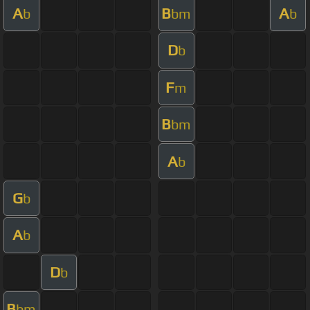
A
B
A
b
bm
b
D
b
F
m
B
bm
A
b
G
b
A
b
D
b
B
bm