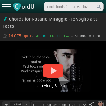
C
U
hord
Chords for Rosario Miraggio - Io voglio a te +
Testo
74.075
bpm
Standard Tuning (EADGBE)
A
B
E
G
C
b
b
b
b
m
Jam Along & Learn...
74
BPM