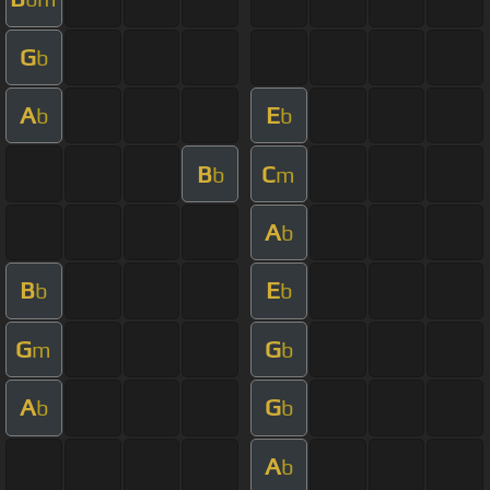
G
b
A
E
b
b
B
C
b
m
A
b
B
E
b
b
G
G
m
b
A
G
b
b
A
b