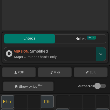
Chords
Beta
Notes
Simplified
VERSION:
Major & minor chords only
PDF
Midi
Edit
Hint
Autoscroll
Show
Lyrics
E
D
bm
b