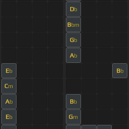
D
b
B
bm
G
b
A
b
E
B
b
b
C
m
A
B
b
b
E
G
b
m