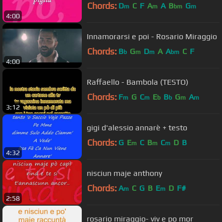
Chords:
D
C
F
A
A
B
G
m
m
bm
m
4:00
Innamorarsi e poi - Rosario Miraggio
Chords:
B
G
D
A
A
C
F
b
m
m
bm
4:00
Raffaello - Bambola (TESTO)
Chords:
F
G
C
E
B
G
A
m
m
b
b
m
m
3:12
gigi d'alessio annarè + testo
Chords:
G
E
C
B
C
D
B
m
m
m
4:32
nisciun maje anthony
Chords:
A
C
G
B
E
D
F#
m
m
2:58
rosario miraggio- viv e po mor