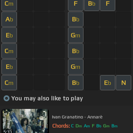
C
F
B
F
m
b
A
B
b
b
E
G
b
m
C
B
m
b
E
G
b
m
C
B
E
N
m
b
b
You may also like to play
Ivan Granatino - Annarè
Chords:
C
D
A
F
B
G
B
m
m
b
m
m
5:33