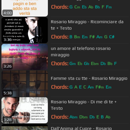
Chords:
G
C
E
A
B
F
F
m
b
b
b
m
4:00
Rosario Miraggio - Ricominciare da
te + Testo
Chords:
B
B
E
F#
A
G
C#
m
m
m
3:36
un amore al telefono rosario
miraggio
Chords:
G
E
G
E
D
B
F
m
b
b
bm
b
b
3:26
Famme sta cu tte - Rosario Miraggio
Chords:
G
A
E
C
A
F#
E
m
m
m
5:38
Rosario Miraggio - Di me di te +
Testo
Chords:
A
D
D
E
B
A
bm
bm
b
b
3:28
Dall'Anima al Cuore - Rosario