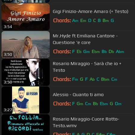
Gigi Finizio-Amore Amaro (+ Testo)
Chords:
A
E
D
C
B
B
G
m
m
m
3:54
Mr.Hyde ft Emiliana Cantone -
Questione 'e core
Chords:
F
E
G
E
B
D
A
b
m
bm
b
b
bm
3:50
Rosario Miraggio - Sarà che io +
Testo
Chords:
F
G
F
A
C
B
C
m
b
bm
m
3:50
Alessio - Quanto ti amo
Chords:
F
G
C
B
E
G
D
m
m
b
bm
m
3:27
Rosario Miraggio-Cuore Rotto-
Testo.wmv
Chords:
E
A
G
D
C
F#
C#