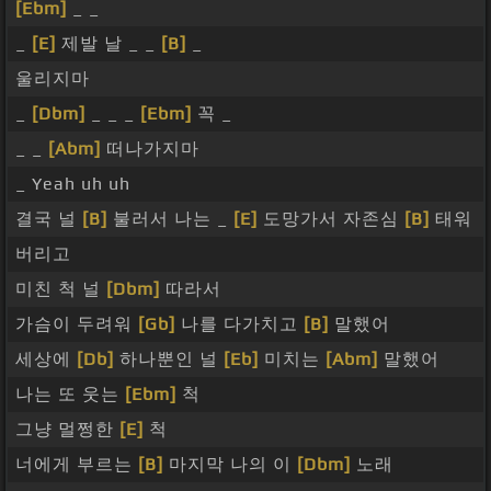
[Ebm]
_ _
_
[E]
제발 날 _ _
[B]
_
울리지마
_
[Dbm]
_ _ _
[Ebm]
꼭 _
_ _
[Abm]
떠나가지마
_ Yeah uh uh
결국 널
[B]
불러서 나는 _
[E]
도망가서 자존심
[B]
태워
버리고
미친 척 널
[Dbm]
따라서
가슴이 두려워
[Gb]
나를 다가치고
[B]
말했어
세상에
[Db]
하나뿐인 널
[Eb]
미치는
[Abm]
말했어
나는 또 웃는
[Ebm]
척
그냥 멀쩡한
[E]
척
너에게 부르는
[B]
마지막 나의 이
[Dbm]
노래