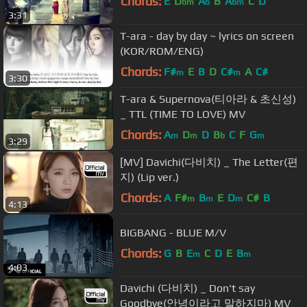
Chords:
E
D
A
B
A
C
D
bm
b
bm
3:31
T-ara - day by day ~ lyrics on screen
(KOR/ROM/ENG)
Chords:
F#
E
B
D
C#
A
C#
m
m
3:30
T-ara & Supernova(티아라 & 초신성)
_ TTL (TIME TO LOVE) MV
Chords:
A
D
D
B
C
F
G
m
m
b
m
3:29
[MV] Davichi(다비치) _ The Letter(편
지) (Lip ver.)
Chords:
A
F#
B
E
D
C#
B
m
m
m
4:13
BIGBANG - BLUE M/V
Chords:
G
B
E
C
D
E
B
m
m
4:03
Davichi (다비치) _ Don't say
Goodbye(안녕이라고 말하지마) MV