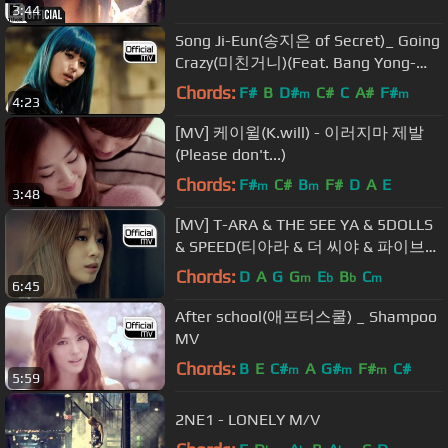
3:44
Song Ji-Eun(송지은 of Secret)_ Going
Crazy(미친거니)(Feat. Bang Yong-
Gook)
Chords:
F#
B
D#
C#
C
A#
F#
m
m
4:23
[MV] 케이윌(K.will) - 이러지마 제발
(Please don't...)
Chords:
F#
C#
B
F#
D
A
E
m
m
3:48
[MV] T-ARA & THE SEE YA & 5DOLLS
& SPEED(티아라 & 더 씨야 & 파이브돌
스 & 스피드) _ Painkiller(진통제)
Chords:
D
A
G
G
E
B
C
m
b
b
m
6:45
After school(애프터스쿨) _ Shampoo
MV
Chords:
B
E
C#
A
G#
F#
C#
m
m
m
5:59
2NE1 - LONELY M/V