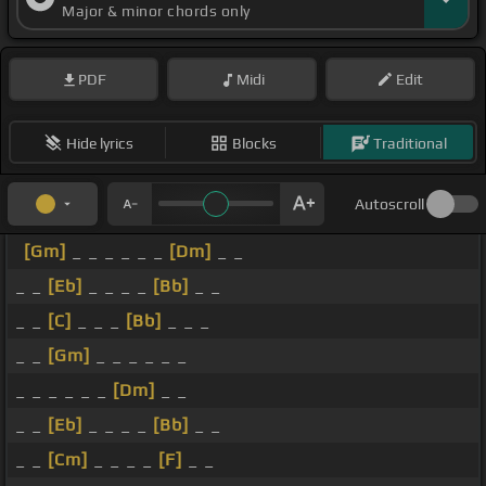
Major & minor chords only
PDF
Midi
Edit
Hide lyrics
Blocks
Traditional
Autoscroll
[Gm]
_ _ _ _ _ _
[Dm]
_ _
_ _
[Eb]
_ _ _ _
[Bb]
_ _
_ _
[C]
_ _ _
[Bb]
_ _ _
_ _
[Gm]
_ _ _ _ _ _
_ _ _ _ _ _
[Dm]
_ _
_ _
[Eb]
_ _ _ _
[Bb]
_ _
_ _
[Cm]
_ _ _ _
[F]
_ _