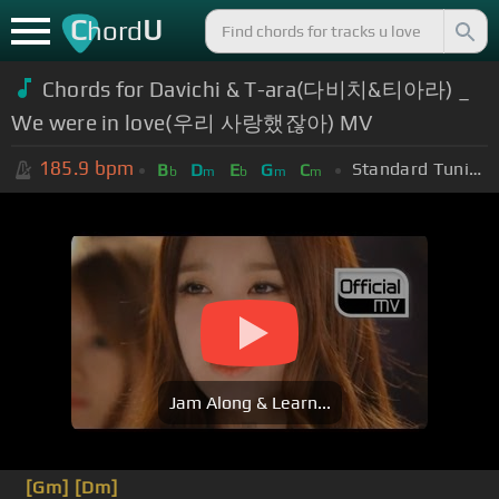
C
U
hord
Chords for Davichi & T-ara(다비치&티아라) _
We were in love(우리 사랑했잖아) MV
185.9
bpm
Standard Tuning (EADGBE)
B
D
E
G
C
b
m
b
m
m
Jam Along & Learn...
[Gm]
[Dm]