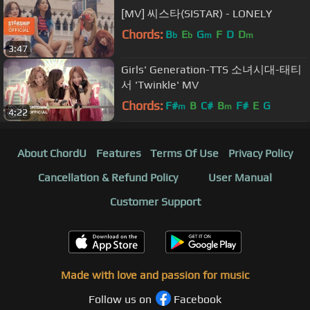
[MV] 씨스타(SISTAR) - LONELY
Chords:
B
E
G
F
D
D
b
b
m
m
3:47
Girls' Generation-TTS 소녀시대-태티
서 'Twinkle' MV
Chords:
F#
B
C#
B
F#
E
G
m
m
4:22
About ChordU
Features
Terms Of Use
Privacy Policy
Cancellation & Refund Policy
User Manual
Customer Support
Made with love and passion for music
Follow us on
Facebook