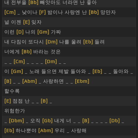
내 전부을
[Bb]
빼앗아도 너라면 난 좋아
[Cm]
_ 낮이나
[F]
밤이나 사랑엔 난
[Bb]
망만자
널 이젠
[E]
잊자
이런
[D]
나의
[Gm]
가짜
내 다짐이 또다시
[Dm]
나를 울려
[Eb]
들려
너에게
[Bb]
바라는 것은
_ _
[Cm]
_ _ _ _
[Dm]
_ _
이
[Gm]
_ 노래 들으면 제발 돌아와 _
[Eb]
_ _ 돌아와 _
[B]
_ _
[Abm]
_ 사랑하면 _ _
[Ebm]
할수록
[E]
점점 난 _ _
[B]
_
위험한가
_
[Dbm]
_ 오직
[Gb]
내게 너 _ _
[B]
_ _ _ _
[Db]
_
[Eb]
하나뿐야
[Abm]
우리 _ 사랑해