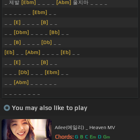
_ 제발
[Ebm]
_ _ _ _
[Abm]
울지마 _ _ _ _
_ _ _ _ _ _
[Ebm]
_ _
_ _
[E]
_ _ _ _
[B]
_ _
_ _
[Dbm]
_ _ _ _
[Bb]
_ _
_ _
[B]
_ _ _ _
[Db]
_ _
[Eb]
_ _
[Abm]
_ _ _ _
[Eb]
_ _
_ _
[E]
_ _ _ _
[B]
_ _
_ _ _
[Db]
_ _ _
[Ebm]
_ _
_ _
[Abm]
_ _ _ _ _ _
_ _ _ _ _ _ _ _
You may also like to play
Ailee(에일리) _ Heaven MV
Chords:
G
B
C
E
D
G
m
m