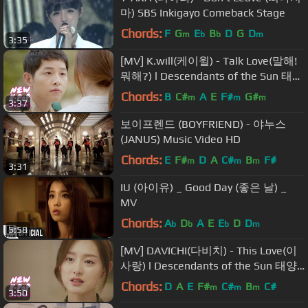
마) SBS Inkigayo Comeback Stage
Chords:
F
G
E
B
D
G
D
m
b
b
m
3:35
[MV] K.will(케이윌) - Talk Love(말해!
뭐해?) l Descendants of the Sun 태양
의 후예 OST
Chords:
B
C#
A
E
F#
G#
m
m
m
3:37
보이프렌드 (BOYFRIEND) - 야누스
(JANUS) Music Video HD
Chords:
E
F#
D
A
C#
B
F#
m
m
m
3:31
IU (아이유) _ Good Day (좋은 날) _
MV
Chords:
A
D
A
E
E
D
D
b
b
b
m
5:58
[MV] DAVICHI(다비치) - This Love(이
사랑) l Descendants of the Sun 태양
의 후예 OST
Chords:
D
A
E
F#
C#
B
C#
m
m
m
3:50