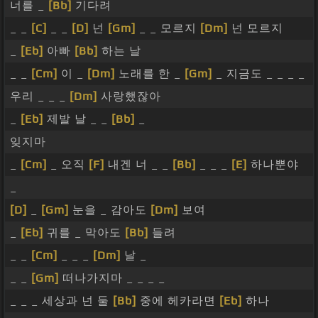
너를 _
[Bb]
기다려
_ _
[C]
_ _
[D]
넌
[Gm]
_ _ 모르지
[Dm]
넌 모르지
_
[Eb]
아빠
[Bb]
하는 날
_ _
[Cm]
이 _
[Dm]
노래를 한 _
[Gm]
_ 지금도 _ _ _ _
우리 _ _ _
[Dm]
사랑했잖아
_
[Eb]
제발 날 _ _
[Bb]
_
잊지마
_
[Cm]
_ 오직
[F]
내겐 너 _ _
[Bb]
_ _ _
[E]
하나뿐야
_
[D]
_
[Gm]
눈을 _ 감아도
[Dm]
보여
_
[Eb]
귀를 _ 막아도
[Bb]
들려
_ _
[Cm]
_ _ _
[Dm]
날 _
_ _
[Gm]
떠나가지마 _ _ _ _
_ _ _ 세상과 넌 둘
[Bb]
중에 헤카라면
[Eb]
하나