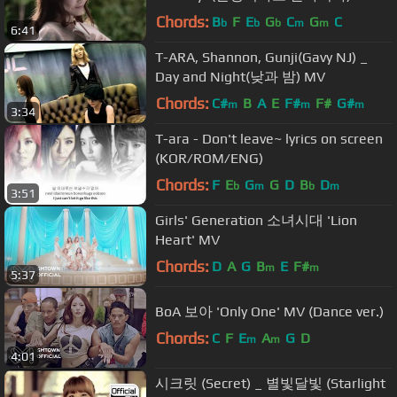
Chords:
B
F
E
G
C
G
C
b
b
b
m
m
6:41
T-ARA, Shannon, Gunji(Gavy NJ) _
Day and Night(낮과 밤) MV
Chords:
C#
B
A
E
F#
F#
G#
m
m
m
3:34
T-ara - Don't leave~ lyrics on screen
(KOR/ROM/ENG)
Chords:
F
E
G
G
D
B
D
b
m
b
m
3:51
Girls' Generation 소녀시대 'Lion
Heart' MV
Chords:
D
A
G
B
E
F#
m
m
5:37
BoA 보아 'Only One' MV (Dance ver.)
Chords:
C
F
E
A
G
D
m
m
4:01
시크릿 (Secret) _ 별빛달빛 (Starlight