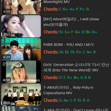
Moonlight) MV
Chords:
C
E
A
F
F
G
m
m
m
4:54
[MV] Ailee(에일리) _ I will show
you(보여줄게)
Chords:
E
C
F
G
D
B
D
b
m
m
b
m
3:53
PARK BOM - YOU AND I M/V
Chords:
A
E
D
F
C
A
B
b
b
b
m
m
4:29
Girls' Generation 소녀시대 '다시 만난
세계 (Into The New World)' MV
Chords:
D
C
E
B
G
E
B
m
m
4:58
T-ARA(티아라) _ Roly-Poly in
Copacabana MV
Chords:
G
A
C
F
E
E
A
m
b
4:08
T-ARA (티아라) - Don't Leave (떠나지