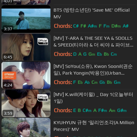
4:01
BTS (방탄소년단) 'Save ME' Official
MV
Chords:
C#
F#
A#
F
F
D#
A#
m
m
m
3:37
[MV] T-ARA & THE SEE YA & 5DOLLS
& SPEED(티아라 & 더 씨야 & 파이브돌
스 & 스피드) _ Painkiller(진통제)
Chords:
D
A
G
G
E
B
C
m
b
b
m
6:45
[MV] SoYou(소유), Kwon Soonil(권순
일), Park Yongin(박용인)(Urban
Zakapa) _ The Space Between(틈)
Chords:
F
E
A
C
G
B
G
b
b
m
b
b
m
4:24
[MV] K.will(케이윌) _ Day 1(오늘부터
1일)
Chords:
E
B
C#
A
F#
A
G#
m
m
m
m
3:59
KYUHYUN 규현 '밀리언조각(A Million
Pieces)' MV