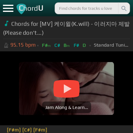
C
U
hord
Chords for [MV] 케이윌(K.will) - 이러지마 제발
(Please don't...)
95.15
bpm
Standard Tuning (EADGBE)
F#
C#
B
F#
D
m
m
Jam Along & Learn...
[F#m]
[C#]
[F#m]