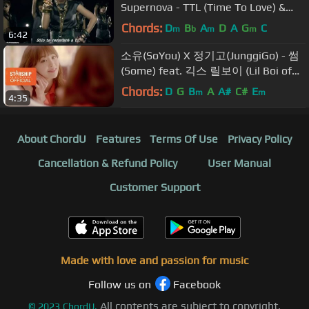
Supernova - TTL (Time To Love) &
TTL Listen 2
Chords:
D
B
A
D
A
G
C
m
b
m
m
6:42
소유(SoYou) X 정기고(JunggiGo) - 썸
(Some) feat. 긱스 릴보이 (Lil Boi of
Geeks) M/V
Chords:
D
G
B
A
A#
C#
E
m
m
4:35
About ChordU
Features
Terms Of Use
Privacy Policy
Cancellation & Refund Policy
User Manual
Customer Support
Made with love and passion for music
Follow us on
Facebook
All contents are subject to copyright,
©
2023
ChordU.