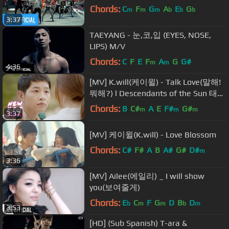
Chords:
C
F
G
A
E
G
m
m
m
b
b
b
3:37
TAEYANG - 눈,코,입 (EYES, NOSE,
LIPS) M/V
Chords:
C
F
E
F
A
G
G#
m
m
4:36
[MV] K.will(케이윌) - Talk Love(말해!
뭐해?) l Descendants of the Sun 태양
의 후예 OST
Chords:
B
C#
A
E
F#
G#
m
m
m
3:37
[MV] 케이윌(K.will) - Love Blossom
Chords:
C#
F#
A
B
A#
G#
D#
m
3:36
[MV] Ailee(에일리) _ I will show
you(보여줄게)
Chords:
E
C
F
G
D
B
D
b
m
m
b
m
3:53
[HD] (Sub Spanish) T-ara &