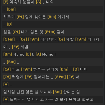
[E]
익숙해 눈물이
[A]
_ 나와
_
[Bm]
하루가
[F#]
멀게 찾아온
[Bm]
여기서
_
[D]
길을
[C#]
내가 잃은 것
[F#m]
같아
[G#m]
_
[C#]
[F#m]
이러지마
[C#]
제발
[F#m]
떠나지
마 _
[F#]
제발
[Bm]
No no
[E]
I,
[A]
No no I
_
[Bm]
_
[C#]
피로
[F#m]
하루는 유리창
[Bm]
_
[D]
너머
[C#]
뿌옇게
[F#]
멀어지는 _
[G#m]
[C#]
너
[A]
_
말처럼 쉽진 않은 널 보내야
[Bm]
한다는 일
[A]
돌아서서 널 버리고 가는 널 보지 못하고 떨구고