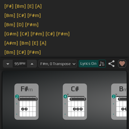
[F#]
[Bm]
[E]
[A]
[Bm]
[C#]
[F#m]
[Bm]
[D]
[F#m]
[G#m]
[C#]
[F#m]
[C#]
[F#m]
[A#m]
[Bm]
[E]
[A]
[Bm]
[C#]
[F#m]
[Bm]
[D]
[F#m]
[C#]
[F#m]
Lyrics
On
95
BPM
F#
C#
B
m
m
2
4
2
1
1
1
1
1
1
1
1
1
1
1
1
2
3
2
3
4
3
4