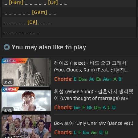
_
[F#m]
_ _ _ _ _
[C#]
_ _
_ _ _ _ _ _
[G#m]
_ _
_ _ _ _ _
[C#]
_ _ _
_ _ _ _ _ _ _ _
You may also like to play
헤이즈 (Heize) - 비도 오고 그래서
(You, Clouds, Rain) (Feat. 신용재
(Shin Yong Jae)) MV
Chords:
E
D
A
E
A
A
B
bm
b
b
bm
3:26
휘성 (Whee Sung) - 결혼까지 생각했
어 (Even thought of marriage) MV
Chords:
G
F
B
D
A
C
D
m
b
m
3:36
BoA 보아 'Only One' MV (Dance ver.)
Chords:
C
F
E
A
G
D
m
m