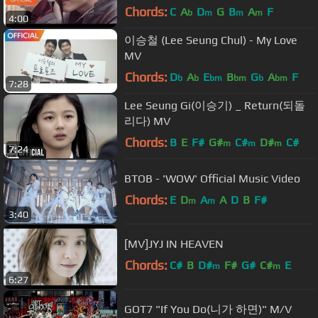
Chords:
C
A
D
G
B
A
F
b
m
m
m
4:00
이승철 (Lee Seung Chul) - My Love
MV
Chords:
D
A
E
B
G
A
F
b
b
bm
bm
b
bm
7:28
Lee Seung Gi(이승기) _ Return(되돌
리다) MV
Chords:
B
E
F#
G#
C#
D#
C#
m
m
m
7:24
BTOB - 'WOW' Official Music Video
Chords:
E
D
A
A
D
B
F#
m
m
3:40
[MV]JYJ IN HEAVEN
Chords:
C#
B
D#
F#
G#
C#
E
m
m
6:27
GOT7 "If You Do(니가 하면)" M/V