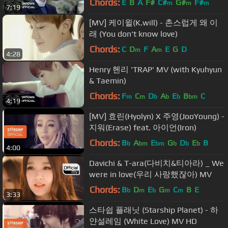
Chords:
E
B
A
F#
C#
G#
F#
m
m
m
7:19
[MV] 케이윌(K.will) - 촌스럽게 왜 이
래 (You don't know love)
Chords:
C
D
F
A
E
G
D
m
m
4:28
Henry 헨리 'TRAP' MV (with Kyuhyun
& Taemin)
Chords:
F
C
D
A
E
B
C
m
m
b
b
b
bm
4:19
[MV] 효린(Hyolyn) X 주영(JooYoung) -
지워(Erase) feat. 아이언(Iron)
Chords:
B
A
E
G
D
E
B
b
bm
bm
b
b
b
4:00
Davichi & T-ara(다비치&티아라) _ We
were in love(우리 사랑했잖아) MV
Chords:
B
D
E
G
C
B
E
b
m
b
m
m
3:33
스타쉽 플래닛 (Starship Planet) - 하
얀설레임 (White Love) MV HD