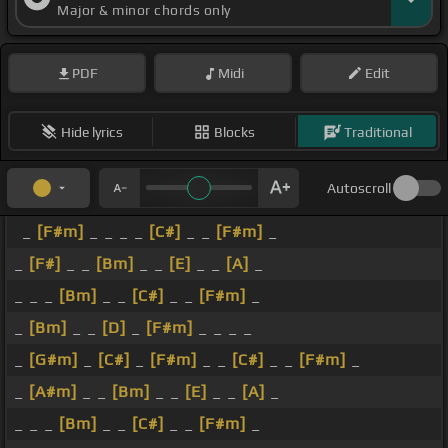
Major & minor chords only
PDF
Midi
Edit
Hide lyrics
Blocks
Traditional
Autoscroll
_
[F#m]
_ _ _ _
[C#]
_ _
[F#m]
_
_
[F#]
_ _
[Bm]
_ _
[E]
_ _
[A]
_
_ _ _
[Bm]
_ _
[C#]
_ _
[F#m]
_
_
[Bm]
_ _
[D]
_
[F#m]
_ _ _ _
_
[G#m]
_
[C#]
_
[F#m]
_ _
[C#]
_ _
[F#m]
_
_
[A#m]
_ _
[Bm]
_ _
[E]
_ _
[A]
_
_ _ _
[Bm]
_ _
[C#]
_ _
[F#m]
_