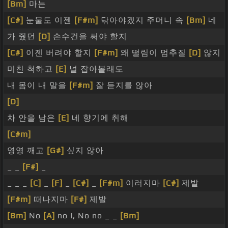
[Bm]
마는
[C#]
눈물도 이젠
[F#m]
닦아야겠지 주머니 속
[Bm]
네
가 줬던
[D]
손수건을 써야 할지
[C#]
이젠 버려야 할지
[F#m]
왜 떨림이 멈추질
[D]
않지
미친 척하고
[E]
널 잡아볼래도
내 몸이 내 말을
[F#m]
잘 듣지를 않아
[D]
차 안을 남은
[E]
네 향기에 취해
[C#m]
영영 깨고
[G#]
싶지 않아
_ _
[F#]
_
_ _ _
[C]
_
[F]
_
[C#]
_
[F#m]
이러지마
[C#]
제발
[F#m]
떠나지마
[F#]
제발
[Bm]
No
[A]
no I, No no _ _
[Bm]