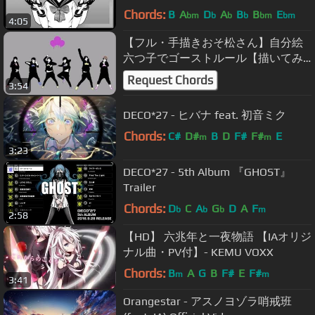
Chords:
B
A
D
A
B
B
E
bm
b
b
b
bm
bm
4:05
【フル・手描きおそ松さん】自分絵
六つ子でゴーストルール【描いてみ
た】
Request Chords
3:54
DECO*27 - ヒバナ feat. 初音ミク
Chords:
C#
D#
B
D
F#
F#
E
m
m
3:23
DECO*27 - 5th Album 『GHOST』
Trailer
Chords:
D
C
A
G
D
A
F
b
b
b
m
2:58
【HD】 六兆年と一夜物語 【IAオリジ
ナル曲・PV付】- KEMU VOXX
Chords:
B
A
G
B
F#
E
F#
m
m
3:41
Orangestar - アスノヨゾラ哨戒班