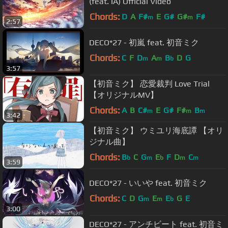
(feat. IA) Official Video
Chords:
D
A
F#
E
G#
G#
F#
m
m
2:57
DECO*27 - 初嵐 feat. 初音ミク
Chords:
C
F
D
A
B
D
G
m
m
b
3:57
【初音ミク】 恋愛裁判 Love Trial
【オリジナルMV】
Chords:
A
B
C#
E
G#
F#
B
m
m
m
3:42
【初音ミク】 ウミユリ海底譚 【オリ
ジナル曲】
Chords:
B
C
G
E
F
D
C
b
m
b
m
m
3:59
DECO*27 - いいや feat. 初音ミク
Chords:
C
D
G
E
E
G
E
m
m
b
3:00
DECO*27 - アンチビート feat. 初音ミ