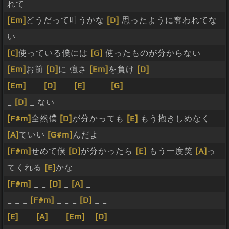
れて
[Em]
どうだって叶うかな
[D]
思ったように奪われてな
い
[C]
使っている僕には
[G]
使ったものが分からない
[Em]
お前
[D]
に 強さ
[Em]
を負け
[D]
_
[Em]
_ _
[D]
_ _
[E]
_ _ _
[G]
_
_
[D]
_ ない
[F#m]
全然僕
[D]
が分かっても
[E]
もう抱きしめなく
[A]
ていい
[G#m]
んだよ
[F#m]
せめて僕
[D]
が分かったら
[E]
もう一度笑
[A]
っ
てくれる
[E]
かな
[F#m]
_ _
[D]
_
[A]
_
_ _ _
[F#m]
_ _ _
[D]
_ _
[E]
_ _
[A]
_ _
[Em]
_
[D]
_ _ _