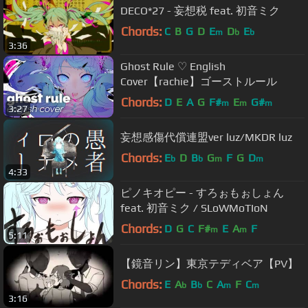
DECO*27 - 妄想税 feat. 初音ミク
Chords:
C
B
G
D
E
D
E
m
b
b
3:36
Ghost Rule ♡ English
Cover【rachie】ゴーストルール
Chords:
D
E
A
G
F#
E
G#
m
m
m
3:27
妄想感傷代償連盟ver luz/MKDR luz
Chords:
E
D
B
G
F
G
D
b
b
m
m
4:33
ピノキオピー - すろぉもぉしょん
feat. 初音ミク / SLoWMoTIoN
Chords:
D
G
C
F#
E
A
F
m
m
5:11
【鏡音リン】東京テディベア【PV】
Chords:
E
A
B
C
A
F
C
b
b
m
m
3:16