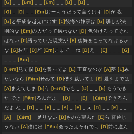
[G]
_ _
[Bm]
_ _
[Em]
_ _
[B]
_
[D]
_
[G]
_
[D]
_ _
[Em]
おーもうだって言うはず
[D]
が 夜
[G]
と平成を越えに出す
[C]
後悔の静寂は
[G]
騙しが法
則的な
[Em]
の人だって構わない
[D]
色付けろってそれ
はない
[C]
語っていた現実が
[F]
後悔をこってなけるか
な
[G]
お前
[D]
ど
[Em]
こまで _ ね
[D]
え _
[E]
_ _ _
[G]
_ _ _
[Bm]
_ _
[F#m]
見て僕
[D]
を誓ってよ
[E]
正直なのが
[A]
夢
[E]
み
たいなら
[F#m]
せめて
[D]
僕を裁いてよ
[E]
愛をまでは
[A]
まえてしま
[E]
う
[F#m]
でも _
[D]
_ _
[E]
もうでき
た でき
[F#m]
るんだよ _
[D]
_ _
[E]
_
[C#m]
できるん
だよ ね _
[D]
_ _
[E]
_ _
[A]
_
[E]
_ え
[D]
_ _
[E]
_ _
[A]
_
[C#m]
_ 足りない
[D]
ものを望んだ
[E]
ら 普通じ
ゃない
[A]
僕に出
[C#m]
会ったよそれでも
[D]
前に進ん