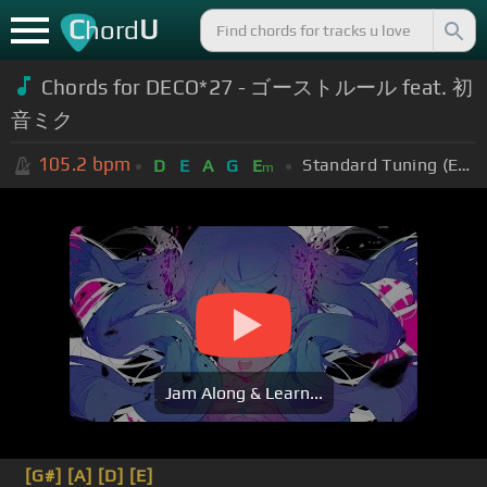
C
U
hord
Chords for DECO*27 - ゴーストルール feat. 初
音ミク
105.2
bpm
Standard Tuning (EADGBE)
D
E
A
G
E
m
Jam Along & Learn...
[G#]
[A]
[D]
[E]