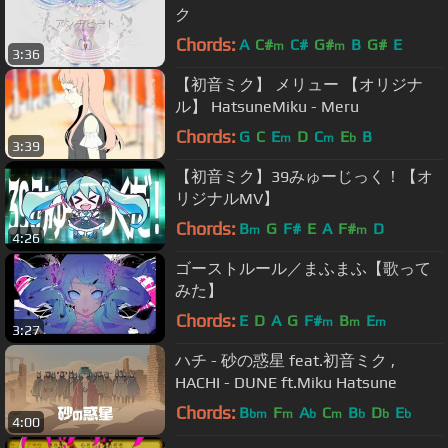
ク
Chords:
A
C#
C#
G#
B
G#
E
m
m
3:36
【初音ミク】 メリュー 【オリジナ
ル】 HatsuneMiku - Meru
Chords:
G
C
E
D
C
E
B
m
m
b
3:39
【初音ミク】39みゅーじっく！【オ
リジナルMV】
Chords:
B
G
F#
E
A
F#
D
m
m
4:26
ゴーストルール／まふまふ【歌って
みた】
Chords:
E
D
A
G
F#
B
E
m
m
m
3:27
ハチ - 砂の惑星 feat.初音ミク ,
HACHI - DUNE ft.Miku Hatsune
Chords:
B
F
A
C
B
D
E
bm
m
b
m
b
b
b
4:00