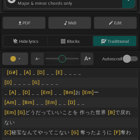
Major & minor chords only
PDF
Midi
Edit
Hide lyrics
Blocks
Traditional
Autoscroll
[G#]
_
[A]
_
[D]
_ _
[E]
_ _ _ _
[D]
_ _ _ _
[G]
_ _ _ _
_
[A]
_
[D]
_ _
[Em]
_ _
[Bm]
お
[Em]
ー
[Am]
_
[Bm]
_ _
[Em]
_ _
[D]
_ _
[Em]
[G]
どうだっていいことを 作った世界
[B]
で戻れ
ない
[C]
秘宝なんてやってこない
[G]
奪ったように
[F]
奪わ