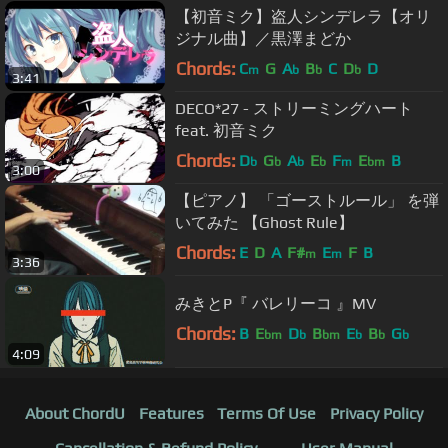
【初音ミク】盗人シンデレラ【オリ
ジナル曲】／黒澤まどか
Chords:
C
G
A
B
C
D
D
m
b
b
b
3:41
DECO*27 - ストリーミングハート
feat. 初音ミク
Chords:
D
G
A
E
F
E
B
b
b
b
b
m
bm
3:00
【ピアノ】 「ゴーストルール」 を弾
いてみた 【Ghost Rule】
Chords:
E
D
A
F#
E
F
B
m
m
3:36
みきとP『 バレリーコ 』MV
Chords:
B
E
D
B
E
B
G
bm
b
bm
b
b
b
4:09
About ChordU
Features
Terms Of Use
Privacy Policy