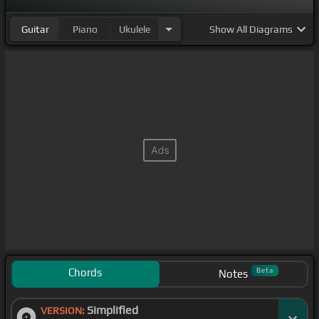
Guitar
Piano
Ukulele
Show
All Diagrams
Chords
Beta
Notes
Simplified
VERSION: