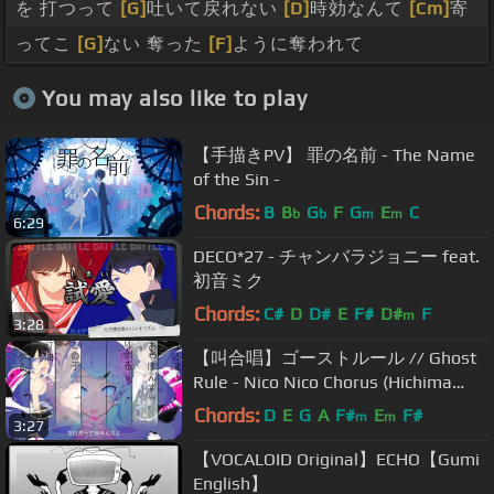
を 打つって
[G]
吐いて戻れない
[D]
時効なんて
[Cm]
寄
ってこ
[G]
ない 奪った
[F]
ように奪われて
You may also like to play
【手描きPV】 罪の名前 - The Name
of the Sin -
Chords:
B
B
G
F
G
E
C
b
b
m
m
6:29
DECO*27 - チャンバラジョニー feat.
初音ミク
Chords:
C#
D
D#
E
F#
D#
F
m
3:28
【叫合唱】ゴーストルール // Ghost
Rule - Nico Nico Chorus (Hichima
ver.)
Chords:
D
E
G
A
F#
E
F#
m
m
3:27
【VOCALOID Original】ECHO【Gumi
English】