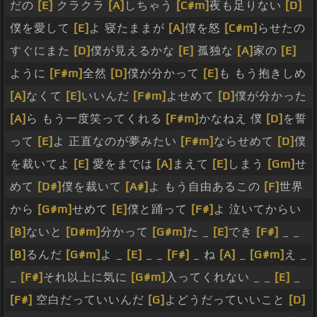
だの
[E]
クラクラ
[A]
しちゃう
[C#m]
夜も足りない
[D]
僕を愛して
[E]
よ 寝たままが
[A]
僕を怒
[C#m]
らせたの
すぐにまた
[D]
僕が見えるかな
[E]
孤独な
[A]
家の
[E]
ように
[F#m]
全然
[D]
僕が分かって
[E]
も もう抱きしめ
[A]
なくて
[E]
いいんだ
[F#m]
よせめて
[D]
僕が分かった
[A]
ら もう一度笑ってくれる
[F#m]
かなねえ 僕
[D]
を誓
って
[E]
よ 正直なのが夢みたい
[F#m]
ならせめて
[D]
僕
を裁いてよ
[E]
愛をまでは
[A]
まえて
[E]
しまう
[Gm]
せ
めて
[D#]
僕を裁いて
[A#]
よ もう自由あるこの
[F]
世界
から
[G#m]
せめて
[E]
僕と踊って
[F#]
よ 泣いてからい
[B]
ないと
[D#m]
分かって
[G#m]
た _
[E]
でき
[F#]
_ _
[B]
るんだ
[G#m]
よ _
[E]
_ _
[F#]
_ ね
[A]
_
[G#m]
え _
_
[F#]
それ以上に気に
[G#m]
入ってくれない _ _
[E]
_
[F#]
空白だっていいんだ
[G]
よどうだっていいこと
[D]