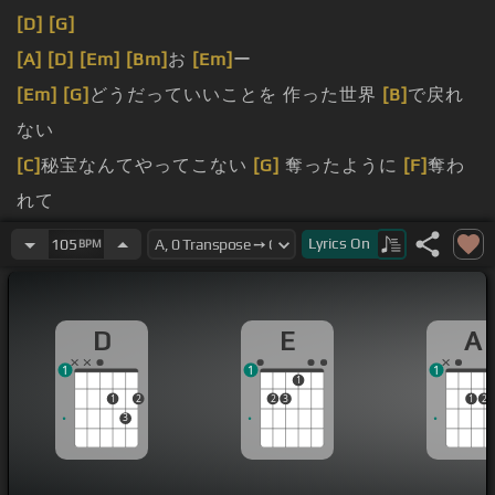
[D]
[G]
[A]
[D]
[Em]
[Bm]
お
[Em]
ー
[Em]
[G]
どうだっていいことを 作った世界
[B]
で戻れ
ない
[C]
秘宝なんてやってこない
[G]
奪ったように
[F]
奪わ
れて
[Em]
どうだって叶うかな
[D]
思ったように奪われてな
Lyrics
On
105
BPM
い
[C]
使っている僕には
[G]
使ったものが分からない
D
E
A
[Em]
お前
[D]
に 強さ
[Em]
を負け
[D]
1
1
1
1
1
2
2
3
1
2
3