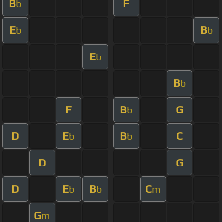
B
F
b
E
B
b
b
E
b
B
b
F
B
G
b
D
E
B
C
b
b
D
G
D
E
B
C
b
b
m
G
m