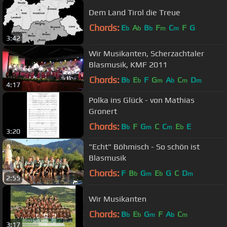
Dem Land Tirol die Treue
Chords:
E
A
B
F
C
F
G
b
b
b
m
m
3:42
Wir Musikanten, Scherzachtaler
Blasmusik, KMF 2011
Chords:
B
E
F
G
A
C
D
b
b
m
b
m
m
4:17
Polka ins Glück - von Mathias
Gronert
Chords:
B
F
G
C
C
E
E
b
m
m
b
3:20
"Echt" Böhmisch - So schön ist
Blasmusik
Chords:
F
B
G
E
G
C
D
b
m
b
m
2:55
Wir Musikanten
Chords:
B
E
G
F
A
C
b
b
m
b
m
3:17