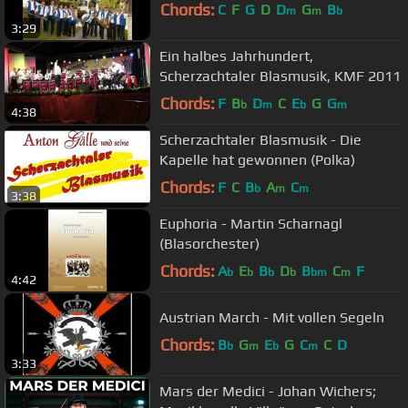
Chords:
C
F
G
D
D
G
B
m
m
b
3:29
Ein halbes Jahrhundert,
Scherzachtaler Blasmusik, KMF 2011
Chords:
F
B
D
C
E
G
G
b
m
b
m
4:38
Scherzachtaler Blasmusik - Die
Kapelle hat gewonnen (Polka)
Chords:
F
C
B
A
C
b
m
m
3:38
Euphoria - Martin Scharnagl
(Blasorchester)
Chords:
A
E
B
D
B
C
F
b
b
b
b
bm
m
4:42
Austrian March - Mit vollen Segeln
Chords:
B
G
E
G
C
C
D
b
m
b
m
3:33
Mars der Medici - Johan Wichers;