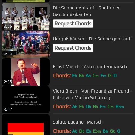
Die Sonne geht auf - Südtiroler
Gaudimusikanten
Request Chords
3:56
Hergolshäuser - Die Sonne geht auf
Request Chords
4:34
Ernst Mosch - Astronautenmarsch
Chords:
E
B
A
C
F
G
D
b
b
b
m
m
2:35
Viera Blech - Von Freund zu Freund -
Polka von Martin Scharnagl
Chords:
A
E
D
B
F
C
B
b
b
b
b
m
m
bm
3:57
Saluto Lugano -Marsch
Chords:
A
D
E
E
B
G
G
b
b
b
bm
b
b