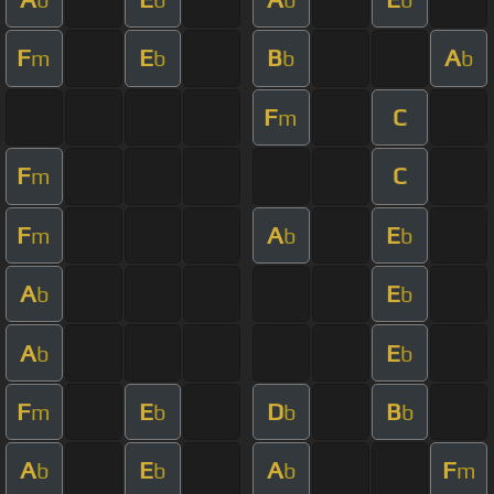
F
E
B
A
m
b
b
b
F
C
m
F
C
m
F
A
E
m
b
b
A
E
b
b
A
E
b
b
F
E
D
B
m
b
b
b
A
E
A
F
b
b
b
m