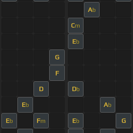
A
b
C
m
E
b
G
F
D
D
b
E
A
b
b
E
F
E
G
b
m
b