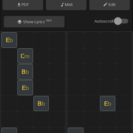
PDF
Midi
Edit
Hint
Autoscroll
Show
Lyrics
E
b
C
m
B
b
E
b
B
E
b
b