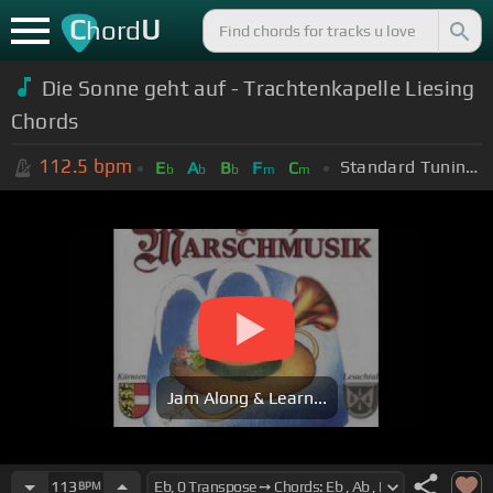
C
U
hord
Die Sonne geht auf - Trachtenkapelle Liesing
Chords
112.5
bpm
Standard Tuning (EADGBE)
E
A
B
F
C
b
b
b
m
m
Jam Along & Learn...
113
BPM