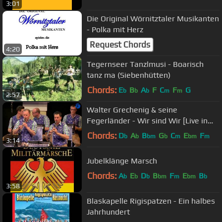
3:01
Die Original Wörnitztaler Musikanten
- Polka mit Herz
Request Chords
4:20
Tegernseer Tanzlmusi - Boarisch
tanz ma (Siebenhütten)
Chords:
E
B
A
F
C
F
G
b
b
b
m
m
2:57
Walter Grechenig & seine
Fegerländer - Wir sind Wir [Live in
Concert]
Chords:
D
A
B
G
C
E
F
b
b
bm
b
m
bm
m
3:14
Jubelklänge Marsch
Chords:
A
E
D
B
F
E
B
b
b
b
bm
m
bm
b
3:58
Blaskapelle Rigispatzen - Ein halbes
Jahrhundert