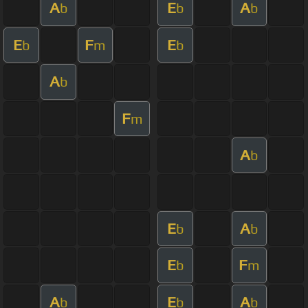
A
E
A
b
b
b
E
F
E
b
m
b
A
b
F
m
A
b
E
A
b
b
E
F
b
m
A
E
A
b
b
b