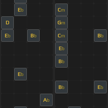
E
C
b
m
D
G
m
E
B
C
B
b
b
m
b
E
b
B
b
E
b
B
E
b
b
A
b