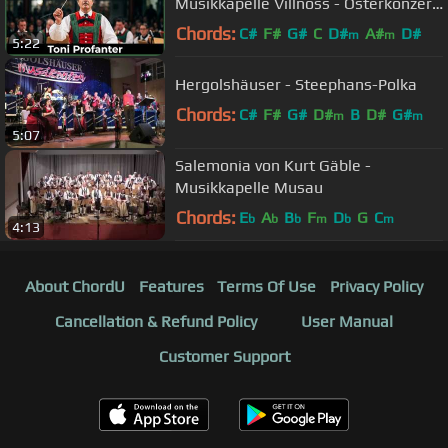
Musikkapelle Villnöss - Osterkonzert
2012
Chords:
C#
F#
G#
C
D#
A#
D#
m
m
5:22
Hergolshäuser - Steephans-Polka
Chords:
C#
F#
G#
D#
B
D#
G#
m
m
5:07
Salemonia von Kurt Gäble -
Musikkapelle Musau
Chords:
E
A
B
F
D
G
C
b
b
b
m
b
m
4:13
About ChordU
Features
Terms Of Use
Privacy Policy
Cancellation & Refund Policy
User Manual
Customer Support