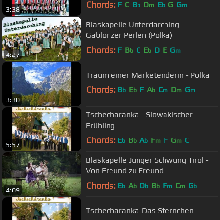
Chords:
F
C
B
D
E
G
G
b
m
b
m
3:38
Blaskapelle Unterdarching -
Gablonzer Perlen (Polka)
Chords:
F
B
C
E
D
E
G
b
b
m
4:27
Traum einer Marketenderin - Polka
Chords:
B
E
F
A
C
D
G
b
b
b
m
m
m
3:30
Tschecharanka - Slowakischer
Frühling
Chords:
E
B
A
F
F
G
C
b
b
b
m
m
5:57
Blaskapelle Junger Schwung Tirol -
Von Freund zu Freund
Chords:
E
A
D
B
F
C
G
b
b
b
b
m
m
b
4:09
Tschecharanka-Das Sternchen