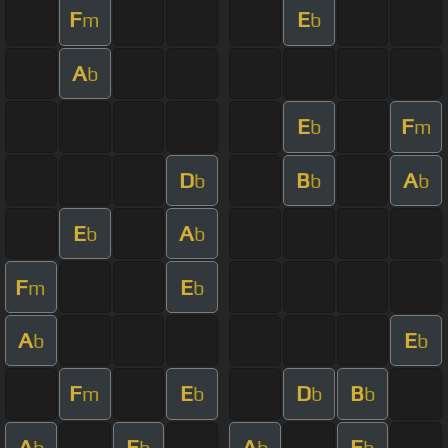
F
E
m
b
A
b
E
F
b
m
D
B
A
b
b
b
E
A
b
b
F
E
m
b
A
E
b
b
F
E
D
B
m
b
b
b
A
E
A
E
b
b
b
b