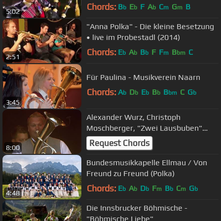
Chords:
B
E
F
A
C
G
B
b
b
b
m
m
5:02
"Anna Polka" - Die kleine Besetzung
• live im Probestadl (2014)
Chords:
E
A
B
F
F
B
C
b
b
b
m
bm
2:51
Für Paulina - Musikverein Naarn
Chords:
A
D
E
B
B
C
G
b
b
b
b
bm
b
3:45
Alexander Wurz, Christoph
Moschberger, "Zwei Lausbuben"
LIVE
Request Chords
8:00
Bundesmusikkapelle Ellmau / Von
Freund zu Freund (Polka)
Chords:
E
A
D
F
B
C
G
b
b
b
m
b
m
b
4:48
Die Innsbrucker Böhmische -
"Böhmische Liebe"