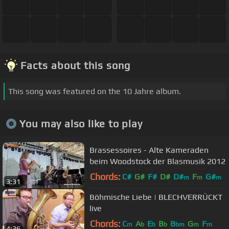
Facts about this song
This song was featured on the 10 Jahre album.
You may also like to play
Brassessoires - Alte Kameraden
beim Woodstock der Blasmusik 2012
Chords:
C#
G#
F#
D#
D#
F
G#
m
m
m
3:31
Böhmische Liebe | BLECHVERRÜCKT
live
Chords:
C
A
E
B
B
G
F
m
b
b
b
bm
m
m
4:36