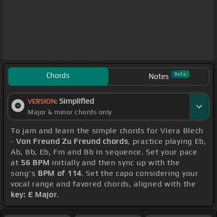
Chords
Beta
Notes
Simplified
VERSION:
Major & minor chords only
To jam and learn the simple chords for Viera Blech
-
Von Freund Zu Freund chords
, practice playing Eb,
Ab, Bb, Eb, Fm and Bb in sequence. Set your pace
at
56 BPM
initially and then sync up with the
song's
BPM of 114
. Set the capo considering your
vocal range and favored chords, aligned with the
key: E Major
.