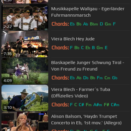
Musikkapelle Wallgau - Egerländer
Fuhrmannsmarsch
Chords:
E
B
A
B
D
G
F
b
b
b
bm
m
2:22
Viera Blech Hey Jude
Chords:
F
B
C
E
B
G
E
b
b
m
7:36
Blaskapelle Junger Schwung Tirol -
Von Freund zu Freund
Chords:
E
A
D
B
F
C
G
b
b
b
b
m
m
b
4:09
Viera Blech - Farmer´s Tuba
(Offizielles Video)
Chords:
F
C
C#
F
A#
F#
C#
m
m
m
3:10
Alison Balsom, 'Haydn Trumpet
Concerto in Eb, 1st mov.' (Allegro)