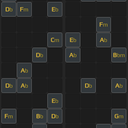
D
F
E
b
m
b
F
m
C
E
A
m
b
b
D
A
B
b
b
bm
A
b
D
A
D
A
b
b
b
b
E
b
F
B
D
G
m
b
b
m