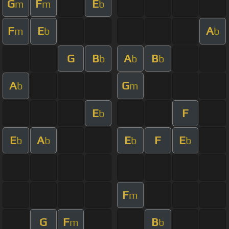
G
F
E
m
m
b
F
E
A
m
b
b
G
B
A
B
b
b
b
A
G
b
m
E
F
b
E
A
E
F
E
b
b
b
b
F
m
G
F
B
m
b