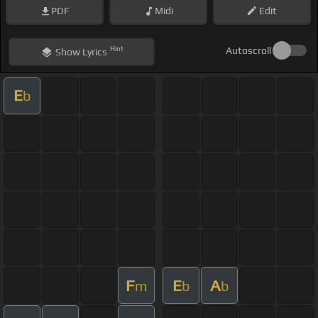
PDF
Midi
Edit
Hint
Autoscroll
Show
Lyrics
E
b
F
E
A
m
b
b