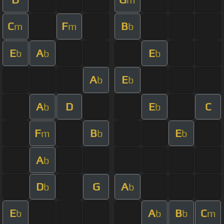
C
F
B
m
m
b
E
A
E
b
b
b
A
E
b
b
A
D
E
C
b
b
F
B
E
m
b
b
A
b
D
G
A
b
b
E
A
B
C
b
b
b
m