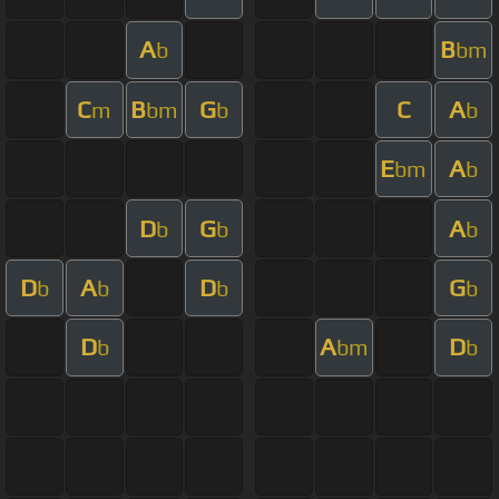
A
B
b
bm
C
B
G
C
A
m
bm
b
b
E
A
bm
b
D
G
A
b
b
b
D
A
D
G
b
b
b
b
D
A
D
b
bm
b