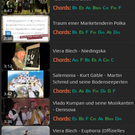
Chords:
B
E
A
B
C
F
F
b
b
b
bm
m
m
4:47
Traum einer Marketenderin Polka
Chords:
B
E
F
F
G
A
D
b
b
m
m
b
m
2:36
Viera Blech - Niedingska
Chords:
A
F
B
E
A
C
C
m
b
b
m
3:12
Salemonia - Kurt Gäble - Martin
Schmid und seine Bodenseeperlen
Chords:
E
A
B
F
D
G
F
b
b
b
m
b
3:42
Vlado Kumpan und seine Musikanten
- Denisova
Chords:
E
B
F
C
A
B
D
b
b
m
b
bm
m
3:36
Viera Blech - Euphoria (Offizielles