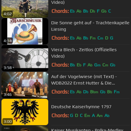
Video)
Chords:
E
A
B
D
F
G
C
b
b
b
b
b
4:02
Die Sonne geht auf - Trachtenkapelle
Liesing
Chords:
E
A
B
F
C
D
G
b
b
b
m
m
4:18
Viera Blech - Zeitlos (Offizielles
Video)
Chords:
B
E
F
A
G
C
G
b
b
b
m
m
b
3:58
Auf der Vogelwiese (mit Text) -
WDB2022 Ernst Hutter & Die
Egerländer Musikanten
Chords:
E
A
D
B
G
B
F
b
b
b
bm
b
b
m
3:46
Deutsche Kaiserhymne 1797
Chords:
G
D
C
E
A
A
A
m
m
b
3:00
Kaiser Musikanten - Polka-Medley