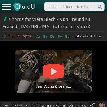
C
U
hord
Chords for
Viera Blech
- Von Freund zu
Freund | DAS ORIGINAL (Offizielles Video)
113.75
bpm
Standard Tuning (EADGBE)
A
E
D
F
B
b
b
b
m
b
Jam Along & Learn...
114
BPM