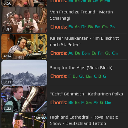
Chords:
E
B
A
G
C
F
F
b
b
b
m
m
6:56
Von Freund zu Freund - Martin
Scharnagl
Chords:
E
A
D
B
F
C
G
b
b
b
b
m
m
b
4:34
Kaiser Musikanten - "Im Eilschritt
nach St. Peter"
Chords:
A
D
B
E
F
G
C
b
b
bm
b
m
b
m
4:14
Song for the Alps (Viera Blech)
Chords:
F
B
G
D
C
B
G
b
b
m
3:31
"Echt" Böhmisch - Katharinen Polka
Chords:
B
E
F
G
A
G
D
b
b
m
b
m
2:22
Highland Cathedral - Royal Music
Show - Deutschland Tattoo