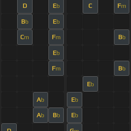
D
E
C
F
b
m
B
E
b
b
C
F
B
m
m
b
E
b
F
B
m
b
E
b
A
E
b
b
A
B
E
b
b
b
D
G
m