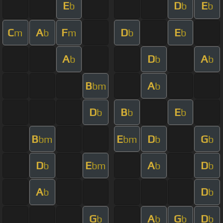
E
D
E
b
b
b
C
A
F
D
E
m
b
m
b
b
A
D
A
b
b
b
B
A
bm
b
D
B
E
b
b
b
B
E
D
G
bm
bm
b
b
D
E
A
D
b
bm
b
b
A
D
b
b
G
A
G
D
b
b
b
b