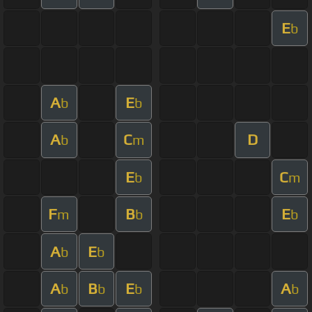
E
b
A
E
b
b
A
C
D
b
m
E
C
b
m
F
B
E
m
b
b
A
E
b
b
A
B
E
A
b
b
b
b