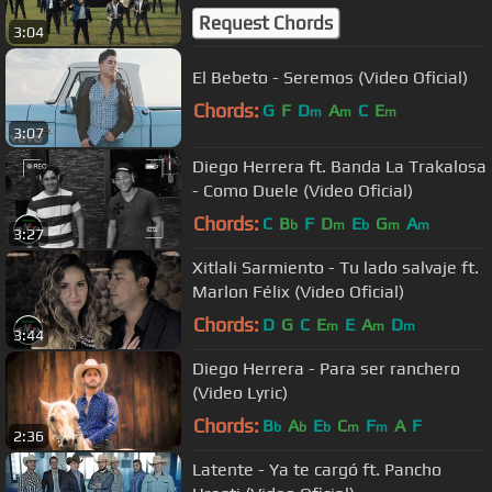
OFICIAL)
Request Chords
3:04
El Bebeto - Seremos (Video Oficial)
Chords:
G
F
D
A
C
E
m
m
m
3:07
Diego Herrera ft. Banda La Trakalosa
- Como Duele (Video Oficial)
Chords:
C
B
F
D
E
G
A
b
m
b
m
m
3:27
Xitlali Sarmiento - Tu lado salvaje ft.
Marlon Félix (Video Oficial)
Chords:
D
G
C
E
E
A
D
m
m
m
3:44
Diego Herrera - Para ser ranchero
(Video Lyric)
Chords:
B
A
E
C
F
A
F
b
b
b
m
m
2:36
Latente - Ya te cargó ft. Pancho