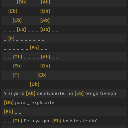
_ _ _
[Db]
_ _ _
[Ab]
_ _
_
[Eb]
_ _ _ _ _
[Db]
_ _
_ _
[Eb]
_ _ _ _
[Ab]
_ _
_ _ _
[Eb]
_ _ _
[Db]
_ _
_
[F]
_ _ _ _ _ _ _
_ _ _ _ _ _
[Eb]
_ _
_ _
[Db]
_ _ _ _
[Ab]
_ _
_ _
[Eb]
_ _ _ _
[Db]
_ _
_ _
[F]
_ _ _ _
[Eb]
_ _
_ _ _ _ _ _
[Db]
_
Y si ya lo
[Ab]
de olvidarte, no
[Eb]
tengo tiempo
[Db]
para _ explicarte
[Eb]
_ _
_ _
[Db]
Pero ya que
[Eb]
insistes te diré