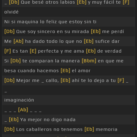
_
[Db]
Que besé otros labios
[Eb]
y muy fácil te
[F]
olvidé
Ni si maquina lo feliz que estoy sin ti
[Db]
Que soy sincero en su mirada
[Eb]
me perdí
Me
[Ab]
ha dado todo lo que no
[Eb]
sufice dar
[F]
Es tan
[E]
perfecta y me ama
[Eb]
de verdad
Si
[Db]
te comparan la manera
[Bbm]
en que me
besa cuando hacemos
[Eb]
el amor
[Db]
Mejor me _ callo,
[Eb]
ahí te lo dejo a tu
[F]
_
_
imaginación
_ _ _
[Ab]
_ _ _
_
[Eb]
Ya mejor no digo nada
[Db]
Los caballeros no tenemos
[Eb]
memoria