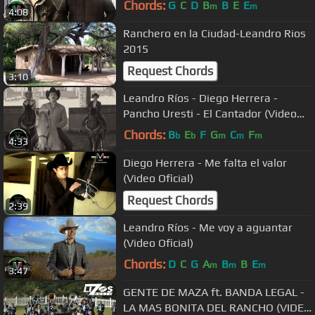
Chords:
G
C
D
B
B
E
E
m
m
4:08
Ranchero en la Ciudad-Leandro Rios
2015
Request Chords
3:10
Leandro Ríos - Diego Herrera -
Pancho Uresti - El Cantador (Video
Oficial)
Chords:
B
E
F
G
C
F
b
b
m
m
m
4:33
Diego Herrera - Me falta el valor
(Video Oficial)
Request Chords
2:39
Leandro Ríos - Me voy a aguantar
(Video Oficial)
Chords:
D
C
G
A
B
B
E
m
m
m
3:47
GENTE DE MAZA ft. BANDA LEGAL -
LA MAS BONITA DEL RANCHO (VIDEO