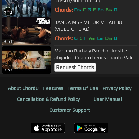
Uresti (Video Oficial)
Chords:
D
C
G
F
E
B
D
m
m
m
3:14
BANDA MS - MEJOR ME ALEJO
(VIDEO OFICIAL)
Chords:
G
C
F
A
E
D
B
m
m
m
3:51
Mariano Barba y Pancho Uresti el
ahijado - Cuanto tienes cuanto Vales
(Video Oficial 2012 HD)
Request Chords
3:53
About ChordU
Features
Terms Of Use
Privacy Policy
Cancellation & Refund Policy
User Manual
Customer Support