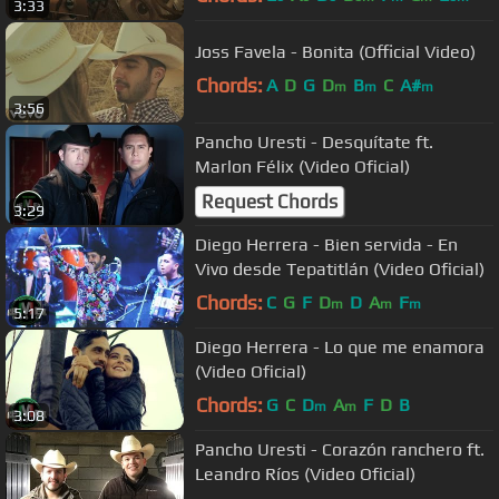
3:33
Joss Favela - Bonita (Official Video)
Chords:
A
D
G
D
B
C
A#
m
m
m
3:56
Pancho Uresti - Desquítate ft.
Marlon Félix (Video Oficial)
Request Chords
3:29
Diego Herrera - Bien servida - En
Vivo desde Tepatitlán (Video Oficial)
Chords:
C
G
F
D
D
A
F
m
m
m
5:17
Diego Herrera - Lo que me enamora
(Video Oficial)
Chords:
G
C
D
A
F
D
B
m
m
3:08
Pancho Uresti - Corazón ranchero ft.
Leandro Ríos (Video Oficial)