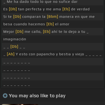
_ Me ha dado todo lo que no sufice dar
Es
[Db]
tan perfecta y me ama
[Eb]
de verdad
Si te
[Db]
comparan la
[Bbm]
manera en que me
besa cuando hacemos
[Eb]
el amor
Mejor
[Db]
me callo,
[Eb]
ahí te lo dejo a tu _
imaginación
_ _
[Db]
_ _
_
[Ab]
Y esto con papancho y bestia y viejo _ _ _ _ _
_ _ _ _ _ _ _ _
_ _ _ _ _ _ _ _
_ _ _ _ _ _ _ _
_ _ _ _ _ _ _ _
You may also like to play