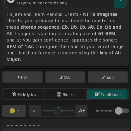
Major & minor chords only
To jam and learn Pancho Uresti -
Ni Te Imaginas
chords
, your primary focus should be mastering
these
chords sequence: Eb, Db, Eb, Ab, Eb, Db and
Ab
. I suggest starting at a calm pace of
61 BPM
,
and as you gain confidence, approach the song's
BPM of 122
. Configure the capo to your vocal range
and chord preference, remembering the
key of Ab
Major
.
PDF
Midi
Edit
Hide lyrics
Blocks
Traditional
Autoscroll
_ _ _ _ _ _ _ _