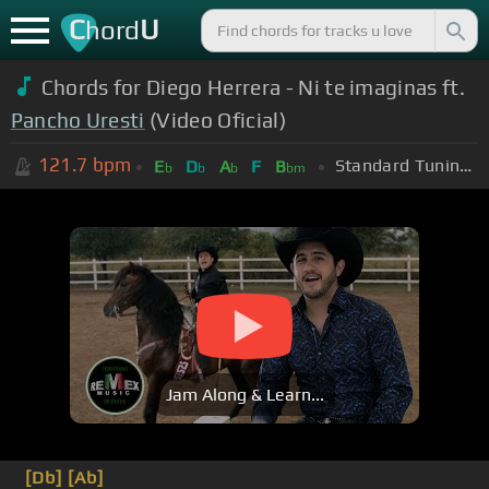
C
U
hord
Chords for Diego Herrera - Ni te imaginas ft.
Pancho Uresti
(Video Oficial)
121.7
bpm
Standard Tuning (EADGBE)
E
D
A
F
B
b
b
b
bm
Jam Along & Learn...
[Db]
[Ab]