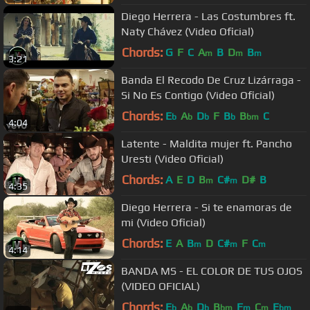
Diego Herrera - Las Costumbres ft.
Naty Chávez (Video Oficial)
Chords:
G
F
C
A
B
D
B
m
m
m
3:21
Banda El Recodo De Cruz Lizárraga -
Si No Es Contigo (Video Oficial)
Chords:
E
A
D
F
B
B
C
b
b
b
b
bm
4:04
Latente - Maldita mujer ft. Pancho
Uresti (Video Oficial)
Chords:
A
E
D
B
C#
D#
B
m
m
4:35
Diego Herrera - Si te enamoras de
mi (Video Oficial)
Chords:
E
A
B
D
C#
F
C
m
m
m
4:14
BANDA MS - EL COLOR DE TUS OJOS
(VIDEO OFICIAL)
Chords:
E
A
D
B
F
C
E
b
b
b
bm
m
m
bm