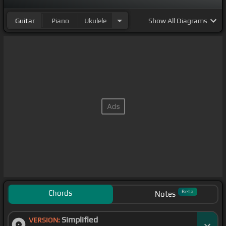
Guitar
Piano
Ukulele
Show
All Diagrams
Chords
Beta
Notes
Simplified
VERSION: