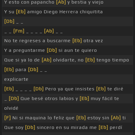
Y esto con papancho
[Ab]
y bestia y viejo
Y su
[Eb]
amigo Diego Herrera chiquitita
[Db]
_ _
_ _
[Fm]
_ _ _ _
[Ab]
_ _
No te regreses a buscarme
[Eb]
otra vez
Y a preguntarme
[Db]
si aun te quiero
Que si ya lo de
[Ab]
olvidarte, no
[Eb]
tengo tiempo
[Eb]
para
[Db]
_ _
explicarte
[Eb]
_ _ _ _
[Db]
Pero ya que insistes
[Eb]
te diré
_
[Db]
Que besé otros labios y
[Eb]
muy fácil te
olvidé
[F]
Ni si maquina lo feliz que
[Eb]
estoy sin
[Ab]
ti
Que soy
[Db]
sincero en su mirada me
[Eb]
perdí