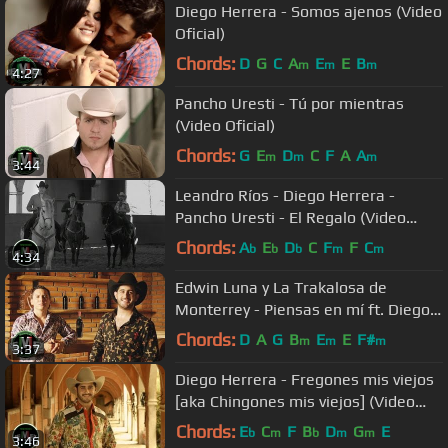
Diego Herrera - Somos ajenos (Video
Oficial)
Chords:
D
G
C
A
E
E
B
m
m
m
4:27
Pancho Uresti - Tú por mientras
(Video Oficial)
Chords:
G
E
D
C
F
A
A
m
m
m
3:44
Leandro Ríos - Diego Herrera -
Pancho Uresti - El Regalo (Video
Oficial)
Chords:
A
E
D
C
F
F
C
b
b
b
m
m
4:34
Edwin Luna y La Trakalosa de
Monterrey - Piensas en mí ft. Diego
Herrera (Video Oficial)
Chords:
D
A
G
B
E
E
F#
m
m
m
3:37
Diego Herrera - Fregones mis viejos
[aka Chingones mis viejos] (Video
Oficial)
Chords:
E
C
F
B
D
G
E
b
m
b
m
m
3:46