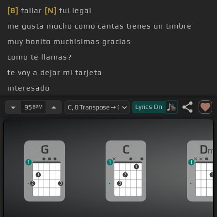
[B]
fallar
[N]
fui legal
me gusta mucho como cantas tienes un timbre
muy bonito muchísimas gracias
como te llamas?
te voy a dejar mi tarjeta
interesado
[G]
ya
[C]
me dijeron que estas hablando mal de mi
Lyrics
On
95
BPM
burlas porque según te ando rondando
[G]
vaya que
[F]
imaginación
G
C
D
m
1
1
1
1
1
2
2
2
3
3