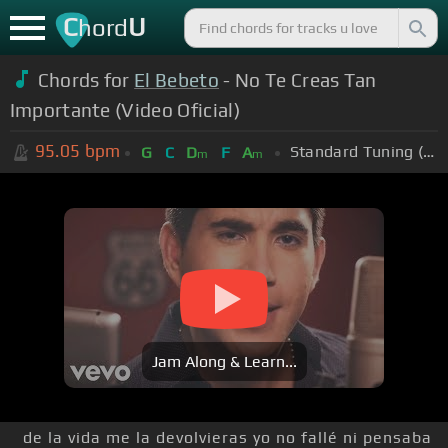
C
U
hord
Chords for
El Bebeto
- No Te Creas Tan
Importante (Video Oficial)
95.05
bpm
Standard Tuning (EADGBE)
G
C
D
F
A
m
m
Jam Along & Learn...
de la vida me la devolvieras yo no fallé ni pensaba