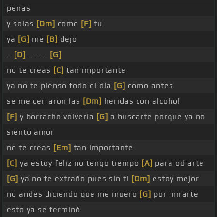
penas
y solas
[Dm]
como
[F]
tu
ya
[G]
me
[B]
dejo
_
[D]
_ _ _
[G]
no te creas
[C]
tan importante
ya no te pienso todo el día
[G]
como antes
se me cerraron las
[Dm]
heridas con alcohol
[F]
y borracho volvería
[G]
a buscarte porque ya no
siento amor
no te creas
[Em]
tan importante
[C]
ya estoy feliz no tengo tiempo
[A]
para odiarte
[G]
ya no te extraño pues sin ti
[Dm]
estoy mejor
no andes diciendo que me muero
[G]
por mirarte
esto ya se terminó