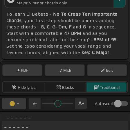
Major & minor chords only
To learn El Bebeto -
No Te Creas Tan Importante
chords
, your first step should be understanding
these
chords - G, C, G, Dm, F and G
in sequence.
Start with a comfortable
47 BPM
and as you
become proficient, aim for the song's
BPM of 95
.
Set the capo considering your vocal range and
favored chords, aligned with the
key: C Major
.
PDF
Midi
Edit
Hide lyrics
Blocks
Traditional
Autoscroll
_ _ _ _ _ _
_ _ _ _ _ _