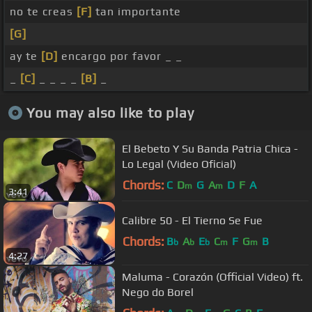
no te creas
[F]
tan importante
[G]
ay te
[D]
encargo por favor _ _
_
[C]
_ _ _ _
[B]
_
You may also like to play
El Bebeto Y Su Banda Patria Chica -
Lo Legal (Video Oficial)
Chords:
C
D
G
A
D
F
A
m
m
3:41
Calibre 50 - El Tierno Se Fue
Chords:
B
A
E
C
F
G
B
b
b
b
m
m
4:27
Maluma - Corazón (Official Video) ft.
Nego do Borel