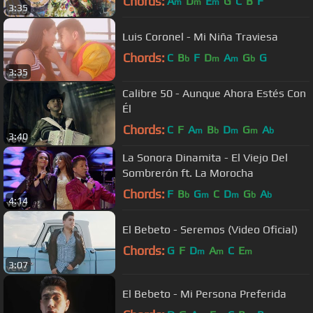
Chords:
A
D
E
G
C
B
F
m
m
m
3:35
Luis Coronel - Mi Niña Traviesa
Chords:
C
B
F
D
A
G
G
b
m
m
b
3:35
Calibre 50 - Aunque Ahora Estés Con
Él
Chords:
C
F
A
B
D
G
A
m
b
m
m
b
3:40
La Sonora Dinamita - El Viejo Del
Sombrerón ft. La Morocha
Chords:
F
B
G
C
D
G
A
b
m
m
b
b
4:14
El Bebeto - Seremos (Video Oficial)
Chords:
G
F
D
A
C
E
m
m
m
3:07
El Bebeto - Mi Persona Preferida