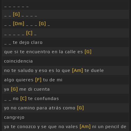
_ _ _ _ _ _
_ _
[G]
_ _ _ _
_ _
[Dm]
_ _ _
[G]
_
_ _ _ _ _
[C]
_
_ _ te dejo claro
que si te encuentro en la calle es
[G]
coincidencia
no te saludo y eso es lo que
[Am]
te duele
algo quieres
[F]
tu de mi
ya
[G]
me di cuenta
_ _ no
[C]
te confundas
yo no camino para atrás como
[G]
cangrejo
ya te conozco y se que no vales
[Am]
ni un pencil de