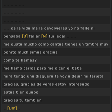
_ _ _ _ _ _
_ _ _ _ _ _
_ _ _ _ _ _
_ _ de la vida me la devolvieras yo no fallé ni
pensaba
[B]
fallar
[N]
fui legal _ _ _
me gusta mucho como cantas tienes un timbre muy
bonito muchísimas gracias
como te llamas?
me llamo carlos pero me dicen el bebé
mira tengo una disquera te voy a dejar mi tarjeta
gracias, gracias de veras estoy interesado
estas bien guapo
gracias tu también
_
[Dm]
_