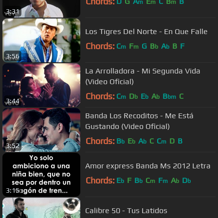
Chords:
D
G
A
E
C
B
B
m
m
m
3:31
Los Tigres Del Norte - En Que Falle
Chords:
C
F
G
B
A
B
F
m
m
b
b
3:56
La Arrolladora - Mi Segunda Vida
(Video Oficial)
Chords:
C
D
E
A
B
C
m
b
b
b
bm
3:44
Banda Los Recoditos - Me Está
Gustando (Video Oficial)
Chords:
B
E
A
C
C
D
B
b
b
b
m
3:52
Amor express Banda Ms 2012 Letra
Chords:
E
F
B
C
F
A
D
b
b
m
m
b
b
3:15
Calibre 50 - Tus Latidos