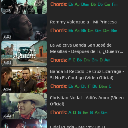
Chords:
E
A
B
B
D
C
F
b
b
bm
b
b
m
m
3:08
Remmy Valenzuela - Mi Princesa
Chords:
E
A
B
C
G
D
B
b
b
b
m
m
m
m
3:07
La Adictiva Banda San José de
Mesillas - Después de Ti, ¿Quién?
(Video Oficial)
Chords:
F
C
B
D
G
D
A
b
m
m
m
5:01
Banda El Recodo De Cruz Lizárraga -
Si No Es Contigo (Video Oficial)
Chords:
E
A
D
F
B
B
C
b
b
b
b
bm
4:04
Christian Nodal - Adiós Amor (Video
Oficial)
Chords:
A
D
G
E
B
A
G
m
b
m
3:22
Fidel Rueda - Me Voy De Ti