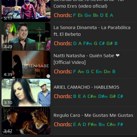
Como Eres (video oficial)
Chords:
F
E
G
B
D
E
A
b
m
b
5:17
La Sonora Dinamita - La Parabólica
ft. El Bebeto
Chords:
D
A
F#
G
C#
G#
B
m
3:29
Natti Natasha - Quién Sabe ❤
[Official Video]
Chords:
F
A
G
C
E
D
B
m
m
m
4:39
ARIEL CAMACHO - HABLEMOS
Chords:
B
E
A
C#
D#
G#
C#
m
m
3:10
Regulo Caro - Me Gustas Me Gustas
Chords:
E
A
D
F#
B
C#
F#
m
m
m
3:47