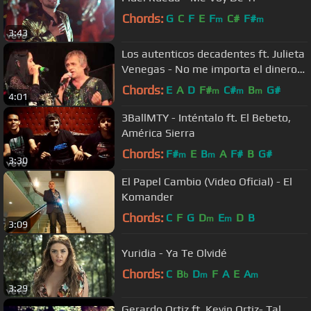
Chords:
G
C
F
E
F
C#
F#
m
m
3:43
Los autenticos decadentes ft. Julieta
Venegas - No me importa el dinero
(video oficial) 1080 HD
Chords:
E
A
D
F#
C#
B
G#
m
m
m
4:01
3BallMTY - Inténtalo ft. El Bebeto,
América Sierra
Chords:
F#
E
B
A
F#
B
G#
m
m
3:30
El Papel Cambio (Video Oficial) - El
Komander
Chords:
C
F
G
D
E
D
B
m
m
3:09
Yuridia - Ya Te Olvidé
Chords:
C
B
D
F
A
E
A
b
m
m
3:29
Gerardo Ortiz ft. Kevin Ortiz- Tal