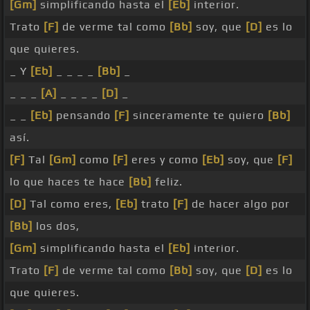
[Gm]
simplificando hasta el
[Eb]
interior.
Trato
[F]
de verme tal como
[Bb]
soy, que
[D]
es lo
que quieres.
_ Y
[Eb]
_ _ _ _
[Bb]
_
_ _ _
[A]
_ _ _ _
[D]
_
_ _
[Eb]
pensando
[F]
sinceramente te quiero
[Bb]
así.
[F]
Tal
[Gm]
como
[F]
eres y como
[Eb]
soy, que
[F]
lo que haces te hace
[Bb]
feliz.
[D]
Tal como eres,
[Eb]
trato
[F]
de hacer algo por
[Bb]
los dos,
[Gm]
simplificando hasta el
[Eb]
interior.
Trato
[F]
de verme tal como
[Bb]
soy, que
[D]
es lo
que quieres.