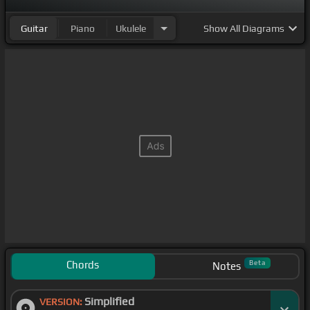
Guitar
Piano
Ukulele
Show
All Diagrams
Chords
Beta
Notes
Simplified
VERSION: