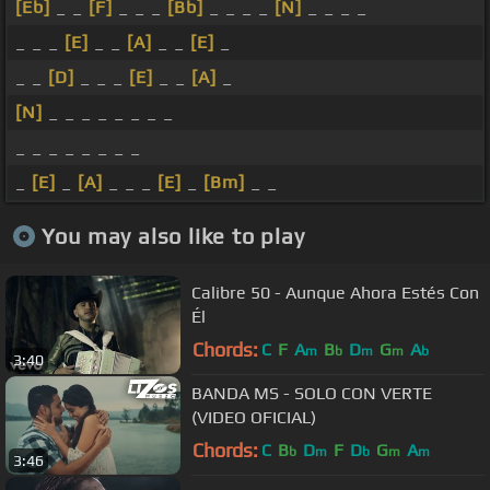
[Eb]
_ _
[F]
_ _ _
[Bb]
_ _ _ _
[N]
_ _ _ _
_ _ _
[E]
_ _
[A]
_ _
[E]
_
_ _
[D]
_ _ _
[E]
_ _
[A]
_
[N]
_ _ _ _ _ _ _ _
_ _ _ _ _ _ _ _
_
[E]
_
[A]
_ _ _
[E]
_
[Bm]
_ _
You may also like to play
Calibre 50 - Aunque Ahora Estés Con
Él
Chords:
C
F
A
B
D
G
A
m
b
m
m
b
3:40
BANDA MS - SOLO CON VERTE
(VIDEO OFICIAL)
Chords:
C
B
D
F
D
G
A
b
m
b
m
m
3:46