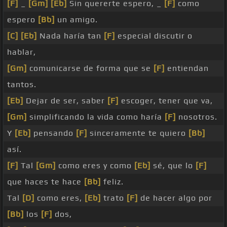
[F]
_
[Gm]
[Eb]
Sin quererte espero, _
[F]
como
espero
[Bb]
un amigo.
[C]
[Eb]
Nada haría tan
[F]
especial discutir o
hablar,
[Gm]
comunicarse de forma que se
[F]
entiendan
tantos.
[Eb]
Dejar de ser, saber
[F]
escoger, tener que va,
[Gm]
simplificando la vida como haría
[F]
nosotros.
Y
[Eb]
pensando
[F]
sinceramente te quiero
[Bb]
así.
[F]
Tal
[Gm]
como eres y como
[Eb]
sé, que lo
[F]
que haces te hace
[Bb]
feliz.
Tal
[D]
como eres,
[Eb]
trato
[F]
de hacer algo por
[Bb]
los
[F]
dos,