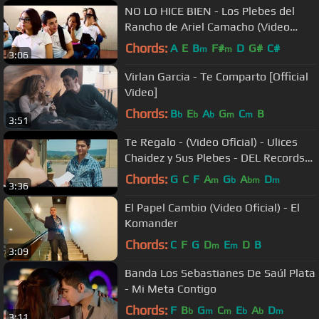
NO LO HICE BIEN - Los Plebes del
Rancho de Ariel Camacho (Video
Oficial) | DEL Records
Chords:
A
E
B
F#
D
G#
C#
m
m
3:06
Virlan Garcia - Te Comparto [Official
Video]
Chords:
B
E
A
G
C
B
b
b
b
m
m
3:51
Te Regalo - (Video Oficial) - Ulices
Chaidez y Sus Plebes - DEL Records
2017
Chords:
G
C
F
A
G
A
D
m
b
bm
m
3:36
El Papel Cambio (Video Oficial) - El
Komander
Chords:
C
F
G
D
E
D
B
m
m
3:09
Banda Los Sebastianes De Saúl Plata
- Mi Meta Contigo
Chords:
F
B
G
C
E
A
D
b
m
m
b
b
m
3:11