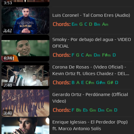
3:53
Luis Coronel - Tal Como Eres (Audio)
Chords:
E
G
C
D
B
A
m
m
m
3:47
Smoky - Por debajo del agua - VIDEO
OFICIAL
Chords:
F
G
C
A
D
F#
D
m
m
m
4:34
Corona De Rosas - (Video Oficial) -
Kevin Ortiz ft. Ulices Chaidez - DEL
Records 2017
Chords:
B
A
E
C#
G#
G#
D
m
m
2:40
Gerardo Ortiz - Perdóname (Official
Video)
Chords:
F
B
E
G
D
C
D
b
b
m
m
m
3:40
Enrique Iglesias - El Perdedor (Pop)
ft. Marco Antonio Solís