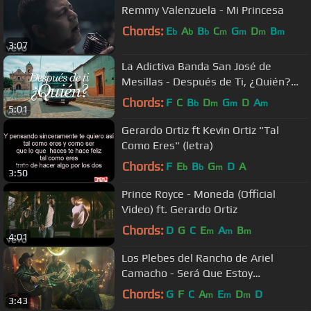
Remmy Valenzuela - Mi Princesa
Chords:
E
A
B
C
G
D
B
b
b
b
m
m
m
m
3:07
La Adictiva Banda San José de
Mesillas - Después de Ti, ¿Quién?
(Video Oficial)
Chords:
F
C
B
D
G
D
A
b
m
m
m
5:01
Gerardo Ortiz ft Kevin Ortiz "Tal
Como Eres" (letra)
Chords:
F
E
B
G
D
A
b
b
m
3:50
Prince Royce - Moneda (Official
Video) ft. Gerardo Ortiz
Chords:
D
G
C
E
A
B
m
m
m
4:01
Los Plebes del Rancho de Ariel
Camacho - Será Que Estoy
Enamorado [Official Video]
Chords:
G
F
C
A
E
D
D
m
m
m
3:43