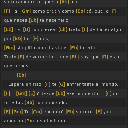
sinceramente te quiero
[Bb]
así.
[F]
Tal
[Gm]
como eres y como
[Eb]
sé, que lo
[F]
que haces
[Bb]
te hace feliz.
[Eb]
Tal
[D]
como eres,
[Eb]
trato
[F]
de hacer algo
por
[Bb]
los
[F]
dos,
[Gm]
simplificando hasta el
[Eb]
interior.
Trato
[F]
de verme tal como
[Bb]
soy, que
[D]
es lo
que tienes.
_ _ _
[Eb]
_
_ Espera un rizo,
[F]
te
[G]
enfrentaste al mundo.
[F]
_
[Gm]
[C]
Y desde
[Eb]
ese momento, _
[F]
no
te estás
[Bb]
consumiendo.
[F]
[Gm]
Te
[Cm]
encontré
[Eb]
sincero,
[F]
y mi
amor no
[Gm]
es el mismo.