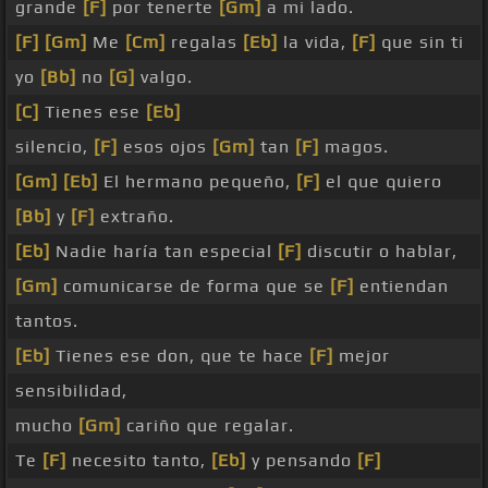
grande
[F]
por tenerte
[Gm]
a mi lado.
[F]
[Gm]
Me
[Cm]
regalas
[Eb]
la vida,
[F]
que sin ti
yo
[Bb]
no
[G]
valgo.
[C]
Tienes ese
[Eb]
silencio,
[F]
esos ojos
[Gm]
tan
[F]
magos.
[Gm]
[Eb]
El hermano pequeño,
[F]
el que quiero
[Bb]
y
[F]
extraño.
[Eb]
Nadie haría tan especial
[F]
discutir o hablar,
[Gm]
comunicarse de forma que se
[F]
entiendan
tantos.
[Eb]
Tienes ese don, que te hace
[F]
mejor
sensibilidad,
mucho
[Gm]
cariño que regalar.
Te
[F]
necesito tanto,
[Eb]
y pensando
[F]