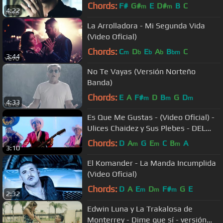
Chords:
F#
G#
E
D#
B
C
m
m
4:22
La Arrolladora - Mi Segunda Vida
(Video Oficial)
Chords:
C
D
E
A
B
C
m
b
b
b
bm
3:44
No Te Vayas (Versión Norteño
Banda)
Chords:
E
A
F#
D
B
G
D
m
m
m
4:33
Es Que Me Gustas - (Video Oficial) -
Ulices Chaidez y Sus Plebes - DEL
Records 2018
Chords:
D
A
G
E
C
B
A
m
m
m
3:10
El Komander - La Manda Incumplida
(Video Oficial)
Chords:
D
A
E
D
F#
G
E
m
m
m
2:32
Edwin Luna y La Trakalosa de
Monterrey - Dime que sí - versión