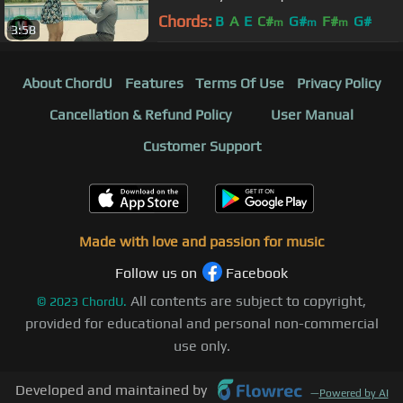
banda (Video Oficial)
Chords:
B
A
E
C#
G#
F#
G#
m
m
m
3:58
About ChordU
Features
Terms Of Use
Privacy Policy
Cancellation & Refund Policy
User Manual
Customer Support
Made with love and passion for music
Follow us on
Facebook
All contents are subject to copyright,
©
2023
ChordU.
provided for educational and personal non-commercial
use only.
Developed and maintained by
—
Powered by AI