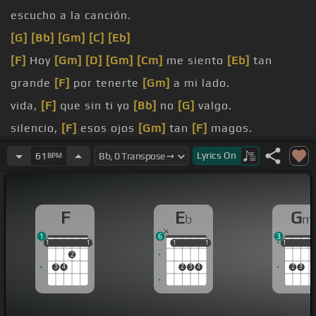
escucho a la canción.
[G]
[Bb]
[Gm]
[C]
[Eb]
[F]
Hoy
[Gm]
[D]
[Gm]
[Cm]
me siento
[Eb]
tan
grande
[F]
por tenerte
[Gm]
a mi lado.
vida,
[F]
que sin ti yo
[Bb]
no
[G]
valgo.
silencio,
[F]
esos ojos
[Gm]
tan
[F]
magos.
[F]
el que quiero
[Bb]
y
[F]
extraño.
Lyrics
On
61
BPM
[Gm]
comunicarse de forma que se
[F]
entiendan
tantos.
F
E
G
b
m
1
6
3
1
1
1
1
1
1
1
1
1
1
1
1
2
3
4
2
3
4
2
3