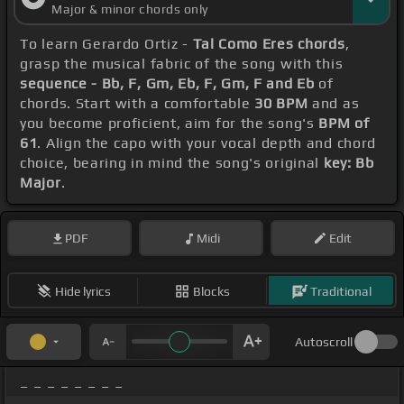
Major & minor chords only
To learn Gerardo Ortiz -
Tal Como Eres chords
,
grasp the musical fabric of the song with this
sequence - Bb, F, Gm, Eb, F, Gm, F and Eb
of
chords. Start with a comfortable
30 BPM
and as
you become proficient, aim for the song's
BPM of
61
. Align the capo with your vocal depth and chord
choice, bearing in mind the song's original
key: Bb
Major
.
PDF
Midi
Edit
Hide lyrics
Blocks
Traditional
Autoscroll
_ _ _ _ _ _ _ _