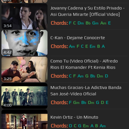
Jovanny Cadena y Su Estilo Privado -
Asi Queria Mirarte [Official Video]
Chords:
F
C
D
B
G
A
E
m
b
m
m
3:54
C-Kan - Dejame Conocerte
Chords:
A
F
C
E
E
B
A
m
m
4:42
Como Tu (Video Oficial) - Alfredo
Rios El Komander Ft Kenia Rios
Chords:
C
F
A
G
B
D
D
m
b
m
3:29
Muchas Gracias-La Adictiva Banda
San José-Vídeo Oficial
Chords:
F
G
B
D
G
D
E
m
b
m
4:00
Kevin Ortiz - Un Minuto
Chords:
D
C
G
E
A
B
A
m
m