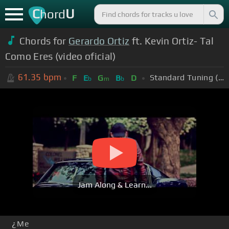
C
U
hord
Chords for
Gerardo Ortiz
ft. Kevin Ortiz- Tal
Como Eres (video oficial)
61.35
bpm
Standard Tuning (EADGBE)
F
E
G
B
D
b
m
b
Jam Along & Learn...
¿Me