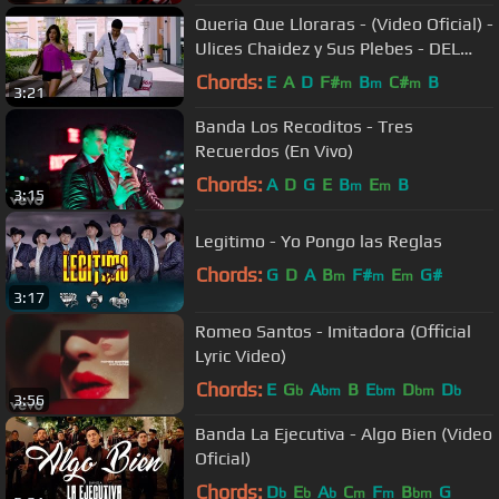
Queria Que Lloraras - (Video Oficial) -
Ulices Chaidez y Sus Plebes - DEL
Records 2017
Chords:
E
A
D
F#
B
C#
B
m
m
m
3:21
Banda Los Recoditos - Tres
Recuerdos (En Vivo)
Chords:
A
D
G
E
B
E
B
m
m
3:15
Legitimo - Yo Pongo las Reglas
Chords:
G
D
A
B
F#
E
G#
m
m
m
3:17
Romeo Santos - Imitadora (Official
Lyric Video)
Chords:
E
G
A
B
E
D
D
b
bm
bm
bm
b
3:56
Banda La Ejecutiva - Algo Bien (Video
Oficial)
Chords:
D
E
A
C
F
B
G
b
b
b
m
m
bm