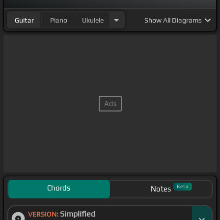
Guitar
Piano
Ukulele
Show
All Diagrams
Chords
Beta
Notes
Simplified
VERSION: