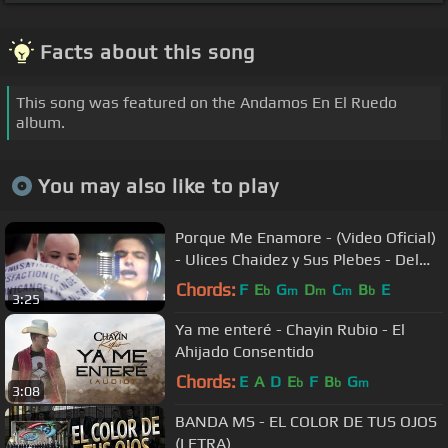
Facts about this song
This song was featured on the Andamos En El Ruedo
album.
You may also like to play
Porque Me Enamore - (Video Oficial)
- Ulices Chaidez y Sus Plebes - Del
Records 2016
Chords:
F
E
G
D
C
B
E
b
m
m
m
b
3:25
Ya me enteré - Chayin Rubio - El
Ahijado Consentido
Chords:
E
A
D
E
F
B
G
b
b
m
3:08
BANDA MS - EL COLOR DE TUS OJOS
(LETRA)