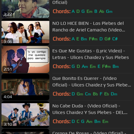
Oficial)
Chords:
A
D
G
E
B
A
G
m
b
m
3:22
NO LO HICE BIEN - Los Plebes del
Rancho de Ariel Camacho (Video
Oficial) | DEL Records
Chords:
A
E
B
F#
D
G#
C#
m
m
3:06
Es Que Me Gustas - (Lyric Video) -
Letras - Ulices Chaidez y Sus Plebes
Chords:
G
D
A
E
E
F#
B
m
m
m
m
2:51
Que Bonito Es Querer - (Video
Oficial) - Ulices Chaidez y Sus Plebes
- DEL Records 2018
Chords:
D
G
C
B
F
E
D
m
m
b
b
m
4:04
No Cabe Duda - (Video Oficial) -
Ulices Chaidez Y Sus Plebes - DEL
Records 2017
Chords:
D
C
G
A
B
E
m
m
m
3:10
Corona De Rosas - (Video Oficial) -