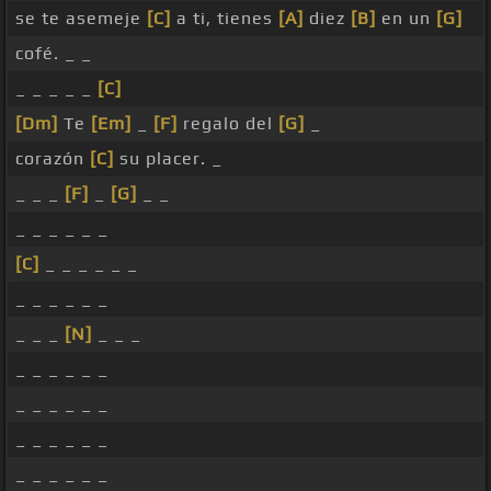
se te asemeje
[C]
a ti, tienes
[A]
diez
[B]
en un
[G]
cofé. _ _
_ _ _ _ _
[C]
[Dm]
Te
[Em]
_
[F]
regalo del
[G]
_
corazón
[C]
su placer. _
_ _ _
[F]
_
[G]
_ _
_ _ _ _ _ _
[C]
_ _ _ _ _ _
_ _ _ _ _ _
_ _ _
[N]
_ _ _
_ _ _ _ _ _
_ _ _ _ _ _
_ _ _ _ _ _
_ _ _ _ _ _