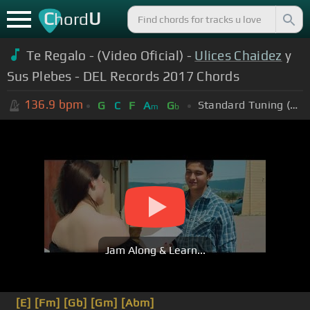
C
U
hord
Te Regalo - (Video Oficial) -
Ulices Chaidez
y
Sus Plebes - DEL Records 2017 Chords
136.9
bpm
Standard Tuning (EADGBE)
G
C
F
A
G
m
b
Jam Along & Learn...
[E]
[Fm]
[Gb]
[Gm]
[Abm]