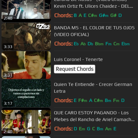
Kevin Ortiz ft. Ulices Chaidez - DEL
Records 2017
Chords:
B
A
E
C#
G#
G#
D
m
m
2:40
BANDA MS - EL COLOR DE TUS OJOS
(VIDEO OFICIAL)
Chords:
E
A
D
B
F
C
E
b
b
b
bm
m
m
bm
3:33
Luis Coronel - Tenerte
Request Chords
3:31
Quien Te Entiende - Crecer German
Letra
Chords:
E
F#
A
C#
B
F
D
m
m
m
m
3:17
QUE CARO ESTOY PAGANDO - Los
Plebes del Rancho de Ariel Camacho
(Video Oficial) | DEL Records
Chords:
D
E
G
C
B
A
E
m
m
m
2:40