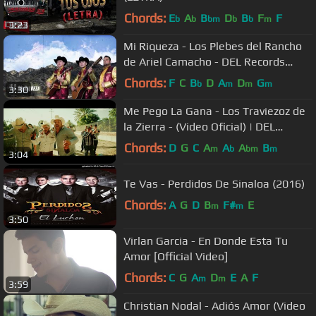
Chords:
E
A
B
D
B
F
F
b
b
bm
b
b
m
3:23
Mi Riqueza - Los Plebes del Rancho
de Ariel Camacho - DEL Records
2016
Chords:
F
C
B
D
A
D
G
b
m
m
m
3:30
Me Pego La Gana - Los Traviezoz de
la Zierra - (Video Oficial) | DEL
Records
Chords:
D
G
C
A
A
A
B
m
b
bm
m
3:04
Te Vas - Perdidos De Sinaloa (2016)
Chords:
A
G
D
B
F#
E
m
m
3:50
Virlan Garcia - En Donde Esta Tu
Amor [Official Video]
Chords:
C
G
A
D
E
A
F
m
m
3:59
Christian Nodal - Adiós Amor (Video