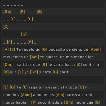
_ _ _ _ _ _
[Gb]
_ _
[F]
_ _ _
[G]
_
_ _
[C]
_ _ _
[G]
_
[C]
_ _ _ _ _ _
_ _ _ _ _
[G]
_
_
[C]
_ _ _ _
[G]
_
[A]
[C]
Te regalo un
[G]
pedacito de cielo, de
[Abm]
mis labios un
[Am]
te quiero, de mis manos las
[Dm]
_ caricias que
[G]
te van a hacer
[C]
sentir lo
[B]
que
[F]
yo
[Gb]
siento
[G]
por ti.
_ _ _ _ _ _
[C]
[G]
Te
[C]
regalo mi esencial y todo
[G]
mi
mundo y
[Abm]
aunque les
[Am]
parezca zurdo
nunca había _
[F]
encontrado a
[Dm]
nadie que
[G]