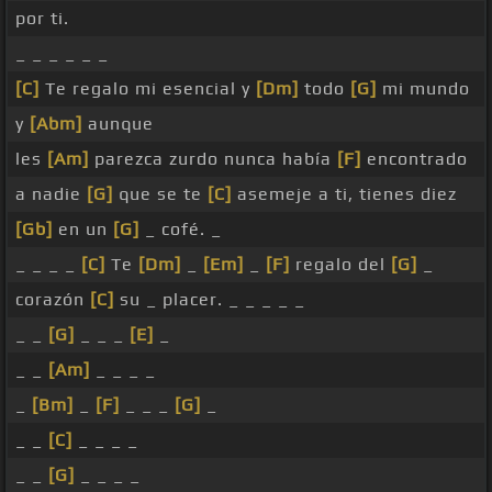
por ti.
_ _ _ _ _ _
[C]
Te regalo mi esencial y
[Dm]
todo
[G]
mi mundo
y
[Abm]
aunque
les
[Am]
parezca zurdo nunca había
[F]
encontrado
a nadie
[G]
que se te
[C]
asemeje a ti, tienes diez
[Gb]
en un
[G]
_ cofé. _
_ _ _ _
[C]
Te
[Dm]
_
[Em]
_
[F]
regalo del
[G]
_
corazón
[C]
su _ placer. _ _ _ _ _
_ _
[G]
_ _ _
[E]
_
_ _
[Am]
_ _ _ _
_
[Bm]
_
[F]
_ _ _
[G]
_
_ _
[C]
_ _ _ _
_ _
[G]
_ _ _ _