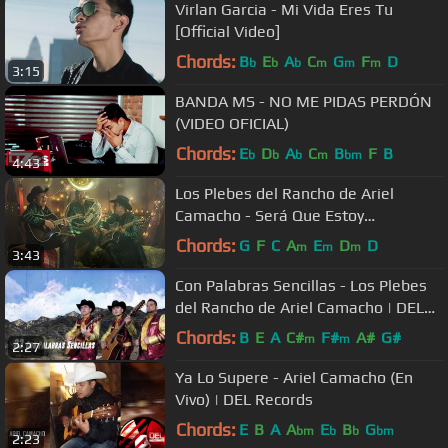
Virlan Garcia - Mi Vida Eres Tu
[Official Video]
Chords:
B
E
A
C
G
F
D
b
b
b
m
m
m
3:15
BANDA MS - NO ME PIDAS PERDÓN
(VIDEO OFICIAL)
Chords:
E
D
A
C
B
F
B
b
b
b
m
bm
4:43
Los Plebes del Rancho de Ariel
Camacho - Será Que Estoy
Enamorado [Official Video]
Chords:
G
F
C
A
E
D
D
m
m
m
3:43
Con Palabras Sencillas - Los Plebes
del Rancho de Ariel Camacho | DEL
Records 2016
Chords:
B
E
A
C#
F#
A#
G#
m
m
2:27
Ya Lo Supere - Ariel Camacho (En
Vivo) | DEL Records
Chords:
E
B
A
A
E
B
G
bm
b
b
bm
2:23