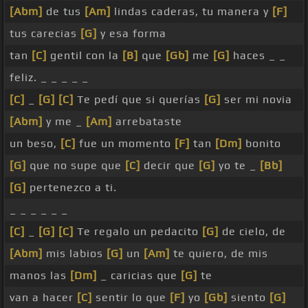
[Abm]
de tus
[Am]
lindas caderas, tu manera y
[F]
tus carecias
[G]
y esa forma
tan
[C]
gentil con la
[B]
que
[Gb]
me
[G]
haces _ _
feliz. _ _ _ _ _
[C]
_
[G]
[C]
Te pedí que si querías
[G]
ser mi novia
[Abm]
y me _
[Am]
arrebataste
un beso,
[C]
fue un momento
[F]
tan
[Dm]
bonito
[G]
que no supe que
[C]
decir que
[G]
yo te _
[Bb]
[G]
pertenezco a ti.
_ _ _ _ _ _
[C]
_
[G]
[C]
Te regalo un pedacito
[G]
de cielo, de
[Abm]
mis labios
[G]
un
[Am]
te quiero, de mis
manos las
[Dm]
_ caricias que
[G]
te
van a hacer
[C]
sentir lo que
[F]
yo
[Gb]
siento
[G]