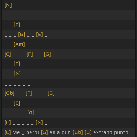
[N]
_ _ _ _ _ _
_ _ _ _ _ _
_ _
[C]
_ _ _ _
_ _ _
[G]
_ _
[E]
_
_ _
[Am]
_ _ _ _
[C]
_ _ _
[F]
_ _
[G]
_
_ _
[C]
_ _ _ _
_ _
[G]
_ _ _ _
_ _ _ _ _ _
[Gb]
_ _
[F]
_ _ _
[G]
_
_ _
[C]
_ _ _ _
_ _ _ _ _
[G]
_
[C]
_ _ _ _ _
[G]
_
[C]
Me _ perdí
[G]
en algún
[Gb]
[G]
extraño punto