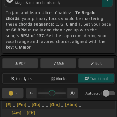
Major & minor chords only
To jam and learn Ulices Chaidez -
Te Regalo
chords
, your primary focus should be mastering
these
chords sequence: C, G, C and F
. Set your pace
at
68 BPM
initially and then sync up with the
song's
BPM of 137
. Set the capo considering your
vocal range and favored chords, aligned with the
key: C Major
.
PDF
Midi
Edit
Hide lyrics
Blocks
Traditional
Autoscroll
[E]
_
[Fm]
_
[Gb]
_ _
[Gm]
_
[Abm]
_
_ _
[Am]
_
[Eb]
_ _ _